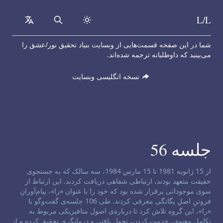
L/L
collapsed
Search
Skip to content
شما در این صفحه قسمت‌هایی از وبسایت بنیاد تحقیق نور/عشق را
می‌بینید که داوطلبانه ترجمه شده‌اند.
نسخه انگلیسی وبسایت
جلسه 56
سلب مسئولیت کانال:
از 15 ژانویه 1981 تا 15 مارس 1984، سه سالک که به جستجوی
حقیقت متعهد بودند، ارتباطی شفاهی دریافت کردند. این ارتباط از
سوی موجوداتی برقرار شده بود که خود را با عنوان «را»، پیام‌آورانِ
فروتنِ اصلِ یگانگی معرفی کردند. طی 106 جلسه‌ی گفت‌و‌گو با
«را»، این گروه تلاش کرد تا درباره‌ی اصول متافیزیکی مربوط به
تکامل معنوی، خدمت کردن، تحول یافتن و درمانگری تحقیق کرده و از