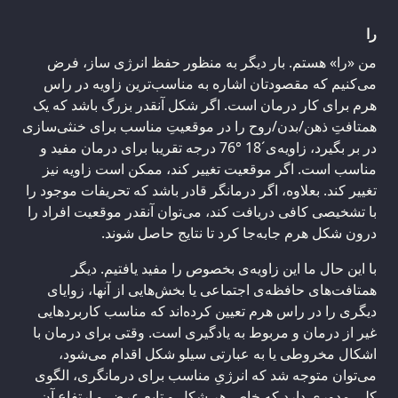
را
من «را» هستم. بار دیگر به منظور حفظ انرژی ساز، فرض
می‌کنیم که مقصودتان اشاره به مناسب‌ترین زاویه در راس
هرم برای کار درمان است. اگر شکل آنقدر بزرگ باشد که یک
همتافتِ ذهن/بدن/روح را در موقعیتِ مناسب برای خنثی‌سازی
در بر بگیرد، زاویه‌ی´18 °76 درجه تقریبا برای درمان مفید و
مناسب است. اگر موقعیت تغییر کند، ممکن است زاویه نیز
تغییر کند. بعلاوه، اگر درمانگر قادر باشد که تحریفات موجود را
با تشخیصی کافی دریافت کند، می‌توان آنقدر موقعیت افراد را
درون شکل هرم جابه‌جا کرد تا نتایج حاصل شوند.
با این حال ما این زاویه‌ی بخصوص را مفید یافتیم. دیگر
همتافت‌های حافظه‌ی اجتماعی یا بخش‌هایی از آنها، زوایای
دیگری را در راس هرم تعیین کرده‌اند که مناسب کاربردهایی
غیر از درمان و مربوط به یادگیری است. وقتی برای درمان با
اشکال مخروطی یا به عبارتی سیلو شکل اقدام می‌شود،
می‌توان متوجه شد که انرژیِ مناسب برای درمانگری، الگوی
کلیِ مدوری دارد که خاص هر شکل و تابعِ عرض و ارتفاع آن