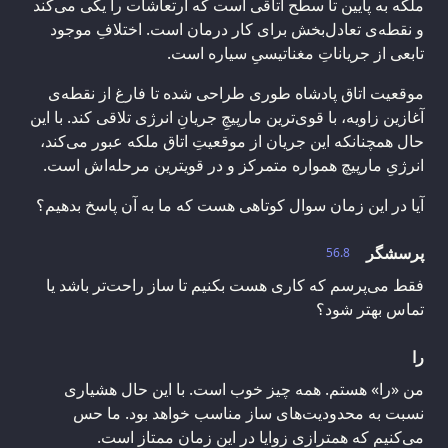
ملکه به پایین تا سطح اتاقی است که ارتعاشات را یکی می‌کند
و نقطه‌ی تعادل‌بخش برای کار درمان است. اختلافِ موجود
تابعی از جریاناتِ مغناتیسیِ سیاره است.
موقعیت اتاق پادشاه طوری طراحی شده تا فارغ از نقطه‌ی
آغازین زاویه، با قوی‌ترین مارپیچِ جریانِ انرژی تلاقی کند. با این
حال همچنانکه این جریان از موقعیتِ اتاق ملکه عبور می‌کند،
انرژیِ مارپیچ همواره متمرکز و در قویترین مرحله‌اش است.
آیا در این زمان سوال کوتاهی هست که ما به آن پاسخ بدهیم؟
پرسشگر
56.8
فقط می‌پرسم که کاری هست بکنیم تا ساز راحت‌تر باشد یا
تماس بهتر شود؟
را
من «را» هستم. همه چیز خوب است. با این حال هشیاری
نسبت به محدودیت‌های ساز مناسب خواهد بود. ما حس
می‌کنیم که همترازی زوایا در این زمان ممتاز است.