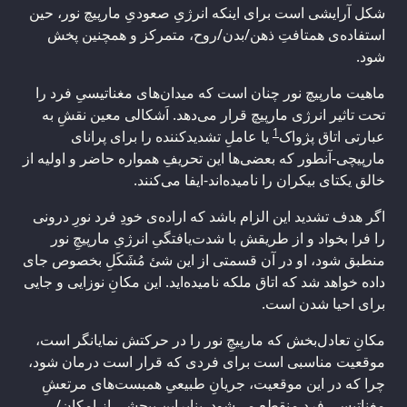
شکل آرایشی است برای اینکه انرژیِ صعودیِ مارپیچ نور، حین
استفاده‌ی همتافتِ ذهن/بدن/روح، متمرکز و همچنین پخش
شود.
ماهیت مارپیچ نور چنان است که میدان‌های مغناتیسیِ فرد را
تحت تاثیر انرژی مارپیچ قرار می‌دهد. اَشکالی معین نقشِ به
1
عبارتی اتاق پژواک
یا عاملِ تشدیدکننده را برای پرانای
مارپیچی-آنطور که بعضی‌ها این تحریفِ همواره حاضر و اولیه از
خالق یکتای بیکران را نامیده‌اند-ایفا می‌کنند.
اگر هدف تشدید این الزام باشد که اراده‌ی خودِ فرد نورِ درونی
را فرا بخواد و از طریقش با شدت‌یافتگیِ انرژیِ مارپیچِ نور
منطبق شود، او در آن قسمتی از این شئ مُشَکَلِ بخصوص جای
داده خواهد شد که اتاق ملکه نامیده‌اید. این مکانِ نوزایی و جایی
برای احیا شدن است.
مکانِ تعادل‌بخش که مارپیچِ نور را در حرکتش نمایانگر است،
موقعیت مناسبی است برای فردی که قرار است درمان شود،
چرا که در این موقعیت، جریانِ طبیعیِ همبست‌های مرتعشِ
مغناتیسیِ فرد منقطع می‌شود. بنابراین پیچشی از امکان/