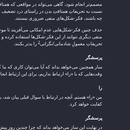
مصمم‌تر انجام شود، گاهی می‌تواند در مواقعی که همت
نسبت به تحریفاتِ همتافتِ بدن در راستای درد تضعیف شد
چه باشند، فکر-شکل‌های منفی ضروری نیستند.
حذف چنین فکر-شکل‌هایی عدمِ امکانی می‌آفریند تا مو
منفی‌ دیگری نتوانند از این فکر-شکل‌ها استفاده کرده و
2
تحریفاتِ معمولِ شادمانی/نگرانی
را بدتر بکنند.
پرسشگر
ساز همچنین می‌خواهد بداند که آیا می‌توان کاری که ما ک
وقت‌هایی که با «را» ارتباط نداریم، برای این ارتباط انج
را
من «را» هستم. آنچه در ارتباط با سوال قبلی بیان شد،
کفایت خواهد کرد.
پرسشگر