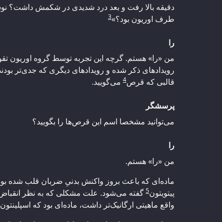
دقیقه بالا رفت و بعد درد شدیدی در شکمش داشت؟ نوشته
3
طرف اوریون بود؟»
را
من «را» هستم. گرچه این تجربه توسط گروه اوریون تقویت
رویدادهای ذکر شده و رویدادهای دیگری که جدی‌تر بودند
4
قالبی که قرص
می‌گویید.
پرسشگر
می‌توانید مشخصا اسم این قرص‌ها را بگویید؟
را
من «را» هستم.
ماده‌ای که باعث بروز واکنش بدنیِ ضربان قلب شده بود
5
پیتویتون
گفته می‌شود. علت مشکلی که به نظر انقباض ما
واقع ماهیتی ارگانیک‌تر داشت، ماده‌ای بود که اسپلینتون