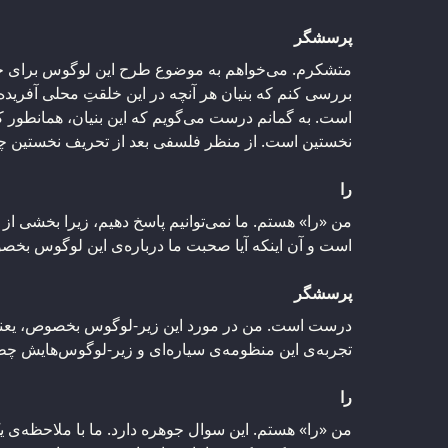
پرسشگر
متشکرم. می‌خواهم به موضوع طرح این لوگوس برای 
بررسی کنم که بنیان هر آنچه در این خلقتِ محلی آفریده 
است. به گمانم درست می‌گویم که این بنیان، همانطور که 
نخستین است. از منظر فلسفی بعد از تحریف نخستین
را
من «را» هستم. ما نمی‌توانیم پاسخ دهیم، زیرا بخشی از
است و آن اینکه آیا صحبت ما درباره‌ی این لوگوس ب
پرسشگر
درست است. من در مورد این زیر-لوگوس بخصوص، یعنی 
تجربه‌ی این منظومه‌ی سیاره‌ای و زیر-لوگوس‌هایش 
را
من «را» هستم. این سوال جوهره دارد. ما با ملاحظه‌ی