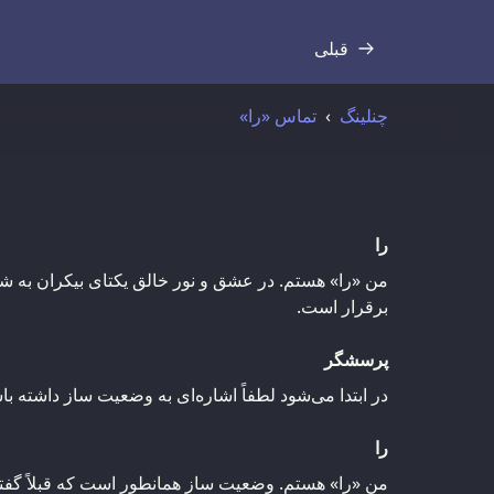
قبلی
رونوشت
چنلینگ
تماس «را»
را
من «را» هستم. در عشق و نور خالق یکتای بیکران به شم
برقرار است.
پرسشگر
در ابتدا می‌شود لطفاً اشاره‌ای به وضعیت ساز داشته با
را
من «را» هستم. وضعیت ساز همانطور است که قبلاً گف