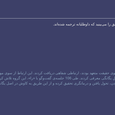
ا می‌بینید که داوطلبانه ترجمه شده‌اند.
1984، سه سالک که به جستجوی حقیقت متعهد بودند، ارتباطی شفاهی دریافت کردند. این ارتباط از سوی 
برقرار شده بود که خود را با عنوان «را»، پیام‌آورانِ فروتنِ اصلِ یگانگی معرفی کردند. طی 106 جلسه‌ی گفت‌و‌گو با «را»، این گروه تل
ن، تحول یافتن و درمانگری تحقیق کرده و از این طریق به کاوش در اصل یگان