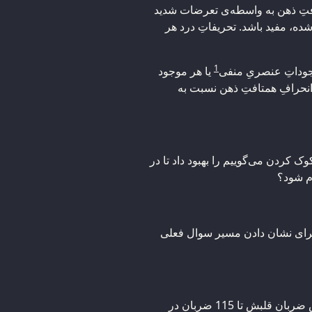
افتِ ذهن به واسطه‌ی تعرضات شدید
ه، مفید باشد. تحریفاتِ درد هر
1
جوداتِ عنصریِ منفی
یا هر موجود
 انحرافِ همتافتِ ذهن نسبت به
وک کردن می‌گوییم را بهبود داد تا در
ام شود؟
 برای نشان دادن مسیر سوال فعلی
در نهایت این ساز می‌خواهد بداند که چرا چندین روز پیش ضربان قلبش تا 115 ضربان در