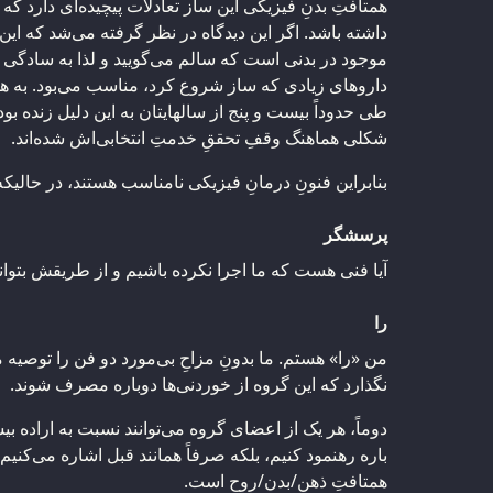
همتافتِ بدنِ فیزیکی این ساز تعادلات پیچیده‌ای دارد که 
داشته باشد. اگر این دیدگاه در نظر گرفته می‌شد که این 
موجود در بدنی است که سالم می‌گویید و لذا به سادگی 
داروهای زیادی که ساز شروع کرد، مناسب می‌بود. به 
طی حدوداً بیست و پنج از سالهایتان به این دلیل زنده بو
شکلی هماهنگ وقفِ تحققِ خدمتِ انتخابی‌اش شده‌اند‌.
بنابراین فنونِ درمانِ فیزیکی نامناسب هستند، در حالیکه
پرسشگر
آیا فنی هست که ما اجرا نکرده باشیم و از طریقش بتوان
را
من «را» هستم. ما بدونِ مزاحِ بی‌مورد دو فن را توصیه می
نگذارد که این گروه از خوردنی‌ها دوباره مصرف شوند.
دوماً، هر یک از اعضای گروه می‌توانند نسبت به اراده بیشت
باره رهنمود کنیم، بلکه صرفاً همانند قبل اشاره می‌کنیم
همتافتِ ذهن/بدن/روح است.