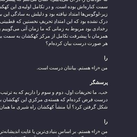
سمت کناره‌اش بوده است. و در تکامل اولیه‌ی این کهکش
زیر-لوگوس‌ها امتداد نیافته بود و دلیلش به سادگی این بو
درک نشده بود که این امتدادِ تحریفِ نخستین که قطبیتی ر
رخدادی بود مربوط به زمانی که ما زمان آتی می‌گوییم ی
همزمان با پیشرفت تکامل از مرکز کهکشان به سمت بیرون 
هر صورت درست بیان کرده‌ام؟
را
من «را» هستم. بیانتان درست است.
پرسشگر
خب، ما تحریفات اول، دوم و سوم را داریم که به ترتیب ار
درست فرض کرده‌ام که هسته‌ی مرکزیِ این کهکشان بز
شکل گرفتن کرد؟ آیا منشأ کهکشان راه شیری ما همان
را
من «را» هستم. بر اساس بنیادی‌ترین یا غایت اندیشانه‌تر