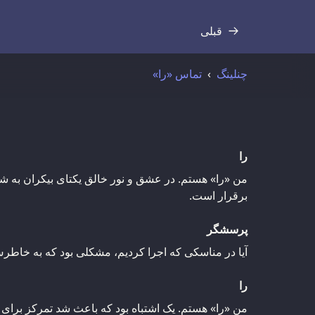
قبلی
رونوشت
چنلینگ
تماس «را»
را
من «را» هستم. در عشق و نور خالق یکتای بیکران به شم
برقرار است.
پرسشگر
آیا در مناسکی که اجرا کردیم، مشکلی بود که به خاطرش
را
من «را» هستم. یک اشتباه بود که باعث شد تمرکز برای