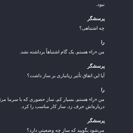
نبود.
پرسشگر
چه اشتباهی؟
را
من «را» هستم. یک گام اشتباهاً برداشته نشد.
پرسشگر
آیا این اتفاق تأثیر زیانباری بر ساز داشت؟
را
من «را» هستم. بسیار کم. ساز حضوری که با سرما مرتب
درباره‌اش حرف زد. ساز کار مناسب را کرد.
پرسشگر
می‌شود بگویید که ساز چه وضعیتی دارد؟