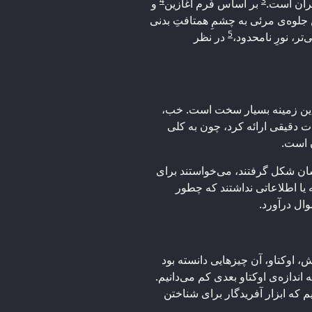
4
3
کران است.
بر اساس فُرم آغازین
و
جلوه‌ی مرئی به چشمِ همتافتِ بدنی
5
تر، نورِ نامحدود،
در نظر
این زمینه بسیار سخت است. خب،
 دقیقی ارائه کرد، چون به کلی
ن است.
ان شکل گرفتند، می‌خواستند برای
به یا اطلاعاتی نداشتند که چطور
وال درآورد.
، اوکتاو، آن چیزهایی دانسته بود
ه اندازه‌ی اوکتاو بعدی کم می‌دانیم.
یم که ابزار آفریدگار برای شناختن