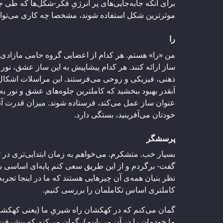
برای آنکه جابه‌جایی‌های پر انرژیِ فکر-شکل‌ها که طی 
موثرترین شکل استفاده شوند، مشخصا چه کاری می‌توانی
را
من «را» هستم. هر کدام از اعضایی گروه حامی مازادی 
ساز ارائه کنند. هر کدام پیشاپیش به این ساز عشق، نور 
ذهنی، فیزیکی و روحی می‌فرستند. این مراسلات اشکال ه
آنقدر بهبود ببخشید که کاملترین جلوه‌های عشق و نور به
عنوان ساز عمل می‌کند، فرستاده شوند. میزان قدرت آنچه
خودتان می‌آفرینید، بستگی دارد.
پرسشگر
بسیار خب. متشکرم. می‌خواهم به زمان ابتدایی‌تری در تک
گفت- برگردم و از این طریق سعی کنم پایه‌ای اساسی بر
نظر بنیان همه‌ی آن چیزهایی هستند که ما در اینجا تجربه 
کاملتری اساس تکاملمان را بررسی کنیم.
گمان می‌کنم که در کهکشان راه شیریِ ما (یعنی کهکشان
ما خودمان را در آن می‌یابیم)، گمان می‌کنم که پیشرفت