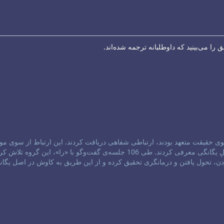
ا می‌بینید که داوطلبانه ترجمه شده‌اند.
1984، سه سالک که به جستجوی حقیقت متعهد بودند، ارتباطی شفاهی دریافت کردند. این ارتباط از سوی 
برقرار شده بود که خود را با عنوان «را»، پیام‌آورانِ فروتنِ اصلِ یگانگی معرفی کردند. طی 106 جلسه‌ی گفت‌و‌گو با «را»، این گروه تل
ن، تحول یافتن و درمانگری تحقیق کرده و از این طریق به کاوش در اصل یگان