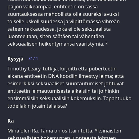
paljon vaikeampaa, entiteetin on tässä
suuntauksessa mahdollista olla suureksi avuksi
toiselle uskollisuudessa ja vilpittömässä vihreän
säteen rakkaudessa, joka ei ole seksuaalista
luonteeltaan, siten säätäen tai vähentäen
5
seksuaalisen heikentymänsä vääristymiä.
Kysyjä
31.11
Timothy Leary, tutkija, kirjoitti että puberteetin
aikana entiteetin DNA koodiin ilmestyy leima; että
esimerkiksi seksuaaliset suuntautumiset johtuvat
entiteetin leimautumisesta aikaisiin tai joihinkin
ensimmäisiin seksuaalisiin kokemuksiin. Tapahtuuko
todellakin jotain tällaista?
Ra
Minä olen Ra. Tämä on osittain totta. Yksinäisten
seksuaalisten kokemusten luonteesta johtuen