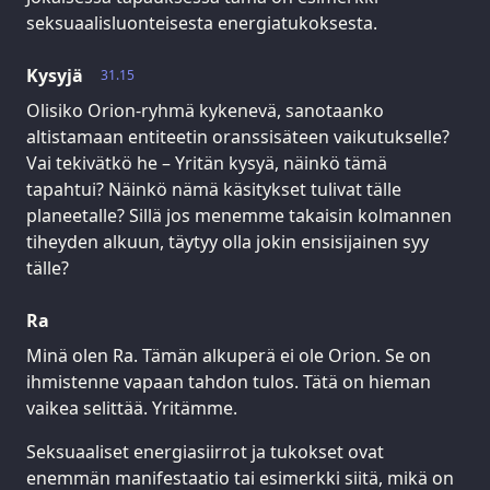
seksuaalisluonteisesta energiatukoksesta.
Kysyjä
31.15
Olisiko Orion-ryhmä kykenevä, sanotaanko
altistamaan entiteetin oranssisäteen vaikutukselle?
Vai tekivätkö he – Yritän kysyä, näinkö tämä
tapahtui? Näinkö nämä käsitykset tulivat tälle
planeetalle? Sillä jos menemme takaisin kolmannen
tiheyden alkuun, täytyy olla jokin ensisijainen syy
tälle?
Ra
Minä olen Ra. Tämän alkuperä ei ole Orion. Se on
ihmistenne vapaan tahdon tulos. Tätä on hieman
vaikea selittää. Yritämme.
Seksuaaliset energiasiirrot ja tukokset ovat
enemmän manifestaatio tai esimerkki siitä, mikä on