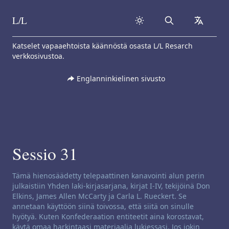
L/L
Search
collapse
Skip to content
Katselet vapaaehtoista käännöstä osasta L/L Resarch
verkkosivustoa.
Englanninkielinen sivusto
Sessio 31
Kanavoinnin vastuuvapausilmoitus:
Tämä hienosäädetty telepaattinen kanavointi alun perin
julkaistiin Yhden laki-kirjasarjana, kirjat I-IV, tekijöinä Don
Elkins, James Allen McCarty ja Carla L. Rueckert. Se
annetaan käyttöön siinä toivossa, että siitä on sinulle
hyötyä. Kuten Konfederaation entiteetit aina korostavat,
käytä omaa harkintaasi materiaalia lukiessasi. Jos jokin