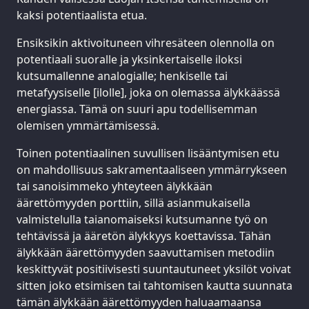
kaksi potentiaalista etua.
Ensiksikin aktivoituneen vihresäteen olennolla on
potentiaali suoralle ja yksinkertaiselle iloksi
kutsumallenne analogialle; henkiselle tai
metafyysiselle [ilolle], joka on olemassa älykkäässä
energiassa. Tämä on suuri apu todellisemman
olemisen ymmärtämisessä.
Toinen potentiaalinen suvullisen lisääntymisen etu
on mahdollisuus sakramentaaliseen ymmärrykseen
tai sanoisimmeko yhteyteen älykkään
äärettömyyden porttiin, sillä asianmukaisella
valmistelulla taianomaiseksi kutsumanne työ on
tehtävissä ja ääretön älykkyys koettavissa. Tähän
älykkään äärettömyyden saavuttamisen metodiin
keskittyvät positiivisesti suuntautuneet yksilöt voivat
sitten joko etsimisen tai tahtomisen kautta suunnata
tämän älykkään äärettömyyden haluaamaansa