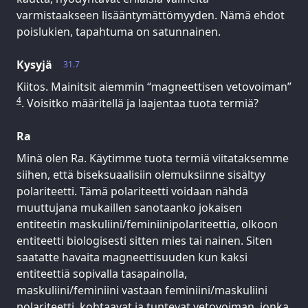
varmistaakseen lisääntymättömyyden. Nämä ehdot
poislukien, tapahtuma on satunnainen.
Kysyjä
31.7
Kiitos. Mainitsit aiemmin “magneettisen vetovoiman”
4
. Voisitko määritellä ja laajentaa tuota termiä?
Ra
Minä olen Ra. Käytimme tuota termiä viitataksemme
siihen, että biseksuaalisiin olemuksiinne sisältyy
polariteetti. Tämä polariteetti voidaan nähdä
muuttujana mukaillen sanotaanko jokaisen
entiteetin maskuliini/feminiinipolariteettia, olkoon
entiteetti biologisesti sitten mies tai nainen. Siten
saatatte havaita magneettisuuden kun kaksi
entiteettiä sopivalla tasapainolla,
maskuliini/feminiini vastaan feminiini/maskuliini
polariteetti, kohtaavat ja tuntevat vetovoiman, jonka