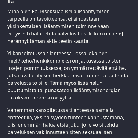
Ra
Minä olen Ra. Biseksuaalisella lisääntymisen
tarpeella on tavoitteensa, ei ainoastaan
yksinkertaisen lisääntymisen toiminne vaan
erityisesti halu tehdä palvelus toisille kun on [itse]
herännyt tämän aktiviteetin kautta.
Ylikansoitetussa tilanteessa, jossa jokainen
mieli/keho/henkikompleksi on jatkuvassa toisten
itsejen pommituksessa, on ymmärrettävää että he,
jotka ovat erityisen herkkiä, eivät tunne halua tehdä
palvelusta toisille. Tämä myös lisää halun
puuttumista tai punasäteen lisääntymisenergian
tukoksen todennäköisyyttä.
Vähemmän kansoitetussa tilanteessa samalla
entiteetillä, yksinäisyyden tunteen kannustamana,
olisi enemmän halua etsiä joku, jolle voisi tehdä
palveluksen vakiinnuttaen siten seksuaalisen