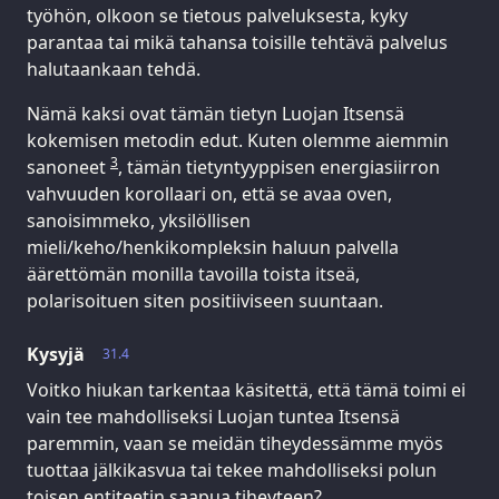
työhön, olkoon se tietous palveluksesta, kyky
parantaa tai mikä tahansa toisille tehtävä palvelus
halutaankaan tehdä.
Nämä kaksi ovat tämän tietyn Luojan Itsensä
kokemisen metodin edut. Kuten olemme aiemmin
3
sanoneet
, tämän tietyntyyppisen energiasiirron
vahvuuden korollaari on, että se avaa oven,
sanoisimmeko, yksilöllisen
mieli/keho/henkikompleksin haluun palvella
äärettömän monilla tavoilla toista itseä,
polarisoituen siten positiiviseen suuntaan.
Kysyjä
31.4
Voitko hiukan tarkentaa käsitettä, että tämä toimi ei
vain tee mahdolliseksi Luojan tuntea Itsensä
paremmin, vaan se meidän tiheydessämme myös
tuottaa jälkikasvua tai tekee mahdolliseksi polun
toisen entiteetin saapua tiheyteen?