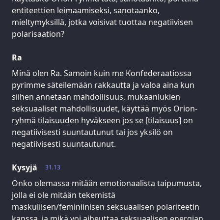
entiteettien leimaamiseksi, sanotaanko,
mieltymyksillä, jotka voisivat tuottaa negatiivisen
polarisaation?
Ra
Minä olen Ra. Samoin kuin me Konfederaatiossa
pyrimme säteilemään rakkautta ja valoa aina kun
siihen annetaan mahdollisuus, mukaanlukien
seksuaaliset mahdollisuudet, käyttää myös Orion-
ryhmä tilaisuuden hyväkseen jos se [tilaisuus] on
negatiivisesti suuntautunut tai jos yksilö on
negatiivisesti suuntautunut.
Kysyjä
31.13
Onko olemassa mitään emotionaalista taipumusta,
jolla ei ole mitään tekemistä
maskuliisen/feminiinisen seksuaalisen polariteetin
kanssa, ja mikä voi aiheuttaa seksuaalisen energian