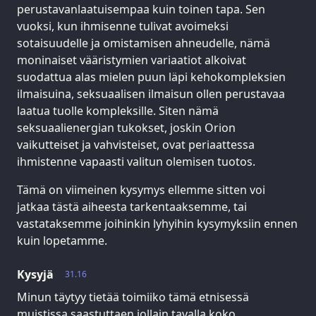
perustavanlaatuisempaa kuin toinen tapa. Sen
vuoksi, kun ihmisenne tulivat avoimeksi
sotaisuudelle ja omistamisen ahneudelle, nämä
moninaiset vääristymien variaatiot alkoivat
suodattua alas mielen puun läpi kehokompleksien
ilmaisuina, seksuaalisen ilmaisun ollen perustavaa
laatua tuolle kompleksille. Siten nämä
seksuaalienergian tukokset, joskin Orion
vaikutteiset ja vahvisteiset, ovat periaattessa
ihmistenne vapaasti valitun olemisen tuotos.
Tämä on viimeinen kysymys ellemme sitten voi
jatkaa tästä aiheesta tarkentaaksemme, tai
vastataksemme joihinkin lyhyihin kysymyksiin ennen
kuin lopetamme.
Kysyjä
31.16
Minun täytyy tietää toimiiko tämä etnisessä
muistissa saastuttaen jollain tavalla koko