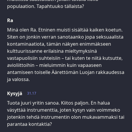
populaation. Tapahtuuko tällaista?
Ra
Minä olen Ra. Etninen muisti sisältää kaiken koetun.
Siten on jonkin verran sanotaanko jopa seksuaalista
kontaminaatiota, tämän näkyen enimmäkseen
kulttuurissanne erilaisina mieltymyksinä
vastapuolisiin suhteisiin – tai kuten te niitä kutsutte,
avioliittoihin – mieluimmin kuin vapaaseen
antamiseen toiselle Äärettömän Luojan rakkaudessa
ja valossa.
Kysyjä
31.17
Tuota juuri yritin sanoa. Kiitos paljon. En halua
väsyttää instrumenttia, joten kysyn vain voimmeko
jotenkin tehdä instrumentin olon mukavammaksi tai
parantaa kontaktia?