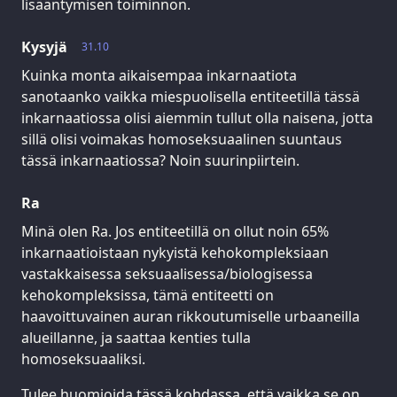
lisääntymisen toiminnon.
Kysyjä
31.10
Kuinka monta aikaisempaa inkarnaatiota
sanotaanko vaikka miespuolisella entiteetillä tässä
inkarnaatiossa olisi aiemmin tullut olla naisena, jotta
sillä olisi voimakas homoseksuaalinen suuntaus
tässä inkarnaatiossa? Noin suurinpiirtein.
Ra
Minä olen Ra. Jos entiteetillä on ollut noin 65%
inkarnaatioistaan nykyistä kehokompleksiaan
vastakkaisessa seksuaalisessa/biologisessa
kehokompleksissa, tämä entiteetti on
haavoittuvainen auran rikkoutumiselle urbaaneilla
alueillanne, ja saattaa kenties tulla
homoseksuaaliksi.
Tulee huomioida tässä kohdassa, että vaikka se on