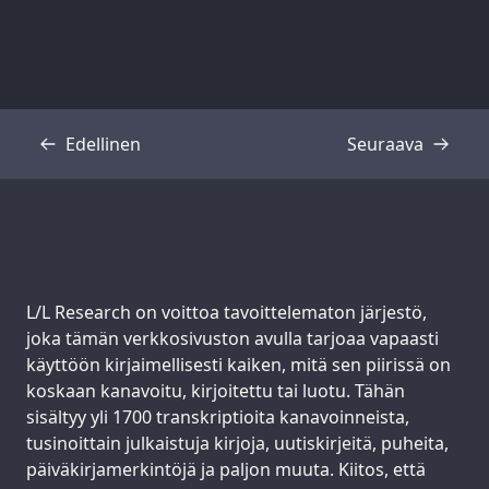
Edellinen
Seuraava
Transkriptio
Transkriptio
Support us:
L/L Research on voittoa tavoittelematon järjestö,
joka tämän verkkosivuston avulla tarjoaa vapaasti
käyttöön kirjaimellisesti kaiken, mitä sen piirissä on
koskaan kanavoitu, kirjoitettu tai luotu. Tähän
sisältyy yli 1700 transkriptioita kanavoinneista,
tusinoittain julkaistuja kirjoja, uutiskirjeitä, puheita,
päiväkirjamerkintöjä ja paljon muuta. Kiitos, että