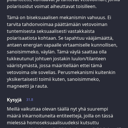
polarisoidut voimat aiheuttavat toisilleen.
Tämä on biseksuaalisen mekanismin vahvuus. Ei
tarvita tahdonvoimaa päättämään vetovoiman
tuntemisesta seksuaalisesti vastakkaista
polarisaatiota kohtaan. Se tapahtuu vääjämäättä,
antaen energian vapaalle virtaamiselle kunnollisen,
sanoisimmeko, väylän. Tämä väylä saattaa olla
tukkeutunut johtuen jostakin luulon/tilanteen
vääristymästä, jossa määritellään ettei tämä
vetovoima ole sovelias. Perusmekanismi kuitenkin
yksikertaisesti toimii kuten, sanoisimmeko,
magneetti ja rauta.
Kysyjä
31.8
Meillä vaikuttaa olevan täällä nyt yhä suurempi
määrä inkarnoituneita entiteettejä, joilla on tässä
mielessä homoseksuaalisuudeksi kutsuttu