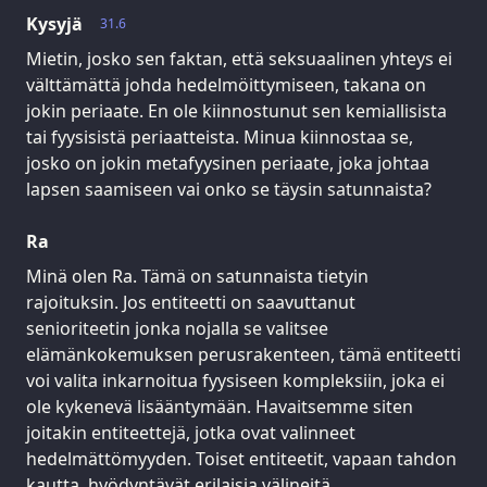
Kysyjä
31.6
Mietin, josko sen faktan, että seksuaalinen yhteys ei
välttämättä johda hedelmöittymiseen, takana on
jokin periaate. En ole kiinnostunut sen kemiallisista
tai fyysisistä periaatteista. Minua kiinnostaa se,
josko on jokin metafyysinen periaate, joka johtaa
lapsen saamiseen vai onko se täysin satunnaista?
Ra
Minä olen Ra. Tämä on satunnaista tietyin
rajoituksin. Jos entiteetti on saavuttanut
senioriteetin jonka nojalla se valitsee
elämänkokemuksen perusrakenteen, tämä entiteetti
voi valita inkarnoitua fyysiseen kompleksiin, joka ei
ole kykenevä lisääntymään. Havaitsemme siten
joitakin entiteettejä, jotka ovat valinneet
hedelmättömyyden. Toiset entiteetit, vapaan tahdon
kautta, hyödyntävät erilaisia välineitä