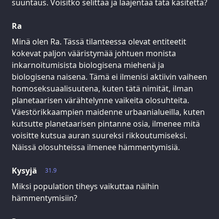
suuntaus. Voisitko selittää ja laajentaa tätä käsitettä?
Ra
Minä olen Ra. Tässä tilanteessa olevat entiteetit
kokevat paljon vääristymää johtuen monista
inkarnoitumisista biologisena miehenä ja
biologisena naisena. Tämä ei ilmenisi aktiivin vaiheen
homoseksuaalisuutena, kuten tätä nimität, ilman
planetaarisen värähtelynne vaikeita olosuhteita.
Väestörikkaampien maidenne urbaanialueilla, kuten
kutsutte planetaarisen pintanne osia, ilmenee mitä
voisitte kutsua auran suureksi rikkoutumiseksi.
Näissä olosuhteissa ilmenee hämmentymisiä.
Kysyjä
31.9
Miksi population tiheys vaikuttaa näihin
hämmentymisiin?