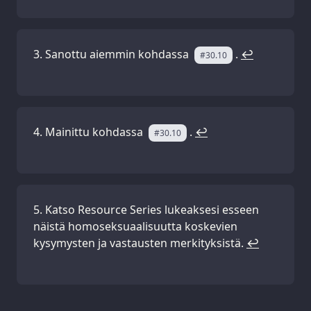
Sanottu aiemmin kohdassa
.
↩
#30.10
Mainittu kohdassa
.
↩
#30.10
Katso Resource Series lukeaksesi esseen
näistä homoseksuaalisuutta koskevien
kysymysten ja vastausten merkityksistä.
↩