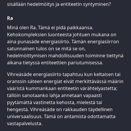
sisällään hedelmöitys ja entiteetin syntyminen?
Ra
Minä olen Ra. Tämä ei pidä paikkaansa.
Kehokompleksien luonteesta johtuen mukana on
aina punasäde energiasiirto. Tämän energiasiirron
satunnainen tulos on se mitä se on,
hedelmöittymisen mahdollisuuden toiminne tiettynä
aikana tietyssä entiteettien pariutumisessa.
Vihreäsäde energiasiirto tapahtuu kun keltaisen tai
oranssin säteen energiat eivät merkittävässä määrin
vääristä kummankaan entiteetin värähtelyastetta;
tällöin sanotaanko lahja annetaan vapaasti
pyytämättä vastinetta kehosta, mielestä tai
hengestä. Vihreäsäde on rakkauden täydellinen
universaalisuus. Tämä on antamista odottamatta
vastapalvelusta.