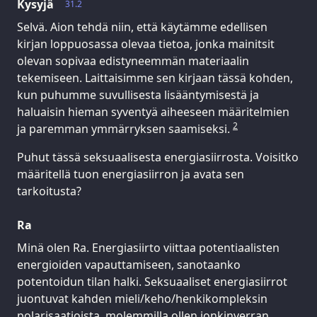
Kysyjä
31.2
Selvä. Aion tehdä niin, että käytämme edellisen
kirjan loppuosassa olevaa tietoa, jonka mainitsit
olevan sopivaa edistyneemmän materiaalin
tekemiseen. Laittaisimme sen kirjaan tässä kohden,
kun puhumme suvullisesta lisääntymisestä ja
haluaisin hieman syventyä aiheeseen määritelmien
2
ja paremman ymmärryksen saamiseksi.
Puhut tässä seksuaalisesta energiasiirrosta. Voisitko
määritellä tuon energiasiirron ja avata sen
tarkoitusta?
Ra
Minä olen Ra. Energiasiirto viittaa potentiaalisten
energioiden vapauttamiseen, sanotaanko
potentoidun tilan halki. Seksuaaliset energiasiirrot
juontuvat kahden mieli/keho/henkikompleksin
polarisaatioista, molemmilla ollen jonkinverran