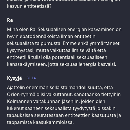
kasvun entiteetissä?
Ra
Minä olen Ra. Seksuaalisen energian kasvaminen on
hyvin epätodennäköistä ilman entiteetin
seksuaalista taipumusta. Emme ehkä ymmärtäneet
kysymystäsi, mutta vaikuttaa ilmiselvältä että
entiteetillä tulisi olla potentiaali seksuaaliseen
kanssakäymiseen, jotta seksuaalienergia kasvaisi.
Kysyjä
31.14
Ajattelin enemmän sellaista mahdollisuutta, että
Orion-ryhmä olisi vaikuttanut, sanotaanko tiettyihin
Kolmannen valtakunnan jäseniin, joiden olen
lukenut saaneen seksuaalista tyydytystä joissakin
tapauksissa seuratessaan entiteettien kaasutusta ja
tappamista kaasukammioissa.