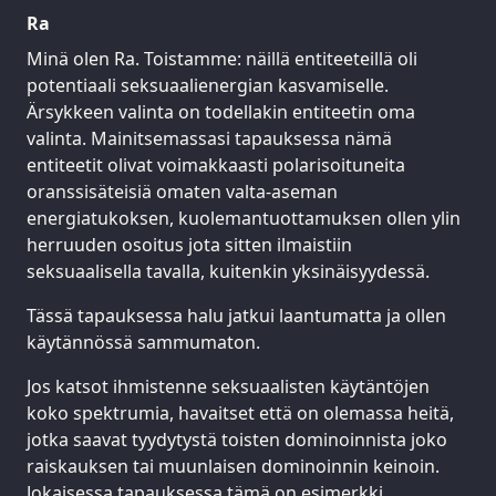
Ra
Minä olen Ra. Toistamme: näillä entiteeteillä oli
potentiaali seksuaalienergian kasvamiselle.
Ärsykkeen valinta on todellakin entiteetin oma
valinta. Mainitsemassasi tapauksessa nämä
entiteetit olivat voimakkaasti polarisoituneita
oranssisäteisiä omaten valta-aseman
energiatukoksen, kuolemantuottamuksen ollen ylin
herruuden osoitus jota sitten ilmaistiin
seksuaalisella tavalla, kuitenkin yksinäisyydessä.
Tässä tapauksessa halu jatkui laantumatta ja ollen
käytännössä sammumaton.
Jos katsot ihmistenne seksuaalisten käytäntöjen
koko spektrumia, havaitset että on olemassa heitä,
jotka saavat tyydytystä toisten dominoinnista joko
raiskauksen tai muunlaisen dominoinnin keinoin.
Jokaisessa tapauksessa tämä on esimerkki