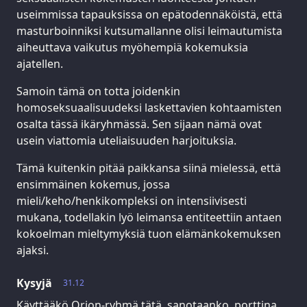
useimmissa tapauksissa on epätodennäköistä, että
masturboinniksi kutsumallanne olisi leimautumista
aiheuttava vaikutus myöhempiä kokemuksia
ajatellen.
Samoin tämä on totta joidenkin
homoseksuaalisuudeksi laskettavien kohtaamisten
osalta tässä ikäryhmässä. Sen sijaan nämä ovat
usein viattomia uteliaisuuden harjoituksia.
Tämä kuitenkin pitää paikkansa siinä mielessä, että
ensimmäinen kokemus, jossa
mieli/keho/henkikompleksi on intensiivisesti
mukana, todellakin lyö leimansa entiteettiin antaen
kokoelman mieltymyksiä tuon elämänkokemuksen
ajaksi.
Kysyjä
31.12
Käyttääkö Orion-ryhmä tätä, sanotaanko, porttina