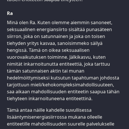
Ra
Minä olen Ra. Kuten olemme aiemmin sanoneet,
seksuaalinen energiansiirto sisältää punasäteen
siirron, joka on satunnainen ja joka on toisen
tiehyden yritys kasvaa, sanoisimmeko säilyä
hengissä. Tämä on oikea seksuaalisen
vuorovaikutuksen toiminne. Jälkikasvu, kuten
nimität inkarnoitunutta entiteettiä, joka tarttuu
tämän satunnaisen aktin tai munan
hedelmöittymiseksi kutsutun tapahtuman johdosta
tarjottuun mieli/kehokompleksimahdollisuuteen,
saa aikaan mahdollisuuden entiteetin saapua tähän
tiehyteen inkarnoituneena entiteettinä.
Tämä antaa näille kahdelle suvullisessa
lisääntymisenergiasiirrossa mukana olleelle
entiteetille mahdollisuuden suurelle palvelukselle