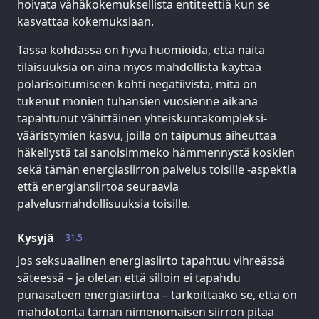
hoivata vähäkokemuksellista entiteettiä kun se
kasvattaa kokemuksiaan.
Tässä kohdassa on hyvä huomioida, että näitä
tilaisuuksia on aina myös mahdollista käyttää
polarisoitumiseen kohti negatiivista, mitä on
tukenut monien tuhansien vuosienne aikana
tapahtunut vähittäinen yhteiskuntakompleksi-
vääristymien kasvu, joilla on taipumus aiheuttaa
häkellystä tai sanoisimmeko hämmennystä koskien
sekä tämän energiasiirron palvelus toisille -aspektia
että energiansiirtoa seuraavia
palvelusmahdollisuuksia toisille.
Kysyjä
31.5
Jos seksuaalinen energiasiirto tapahtuu vihreässä
säteessä – ja oletan että silloin ei tapahdu
punasäteen energiasiirtoa – tarkoittaako se, että on
mahdotonta tämän nimenomaisen siirron pitää