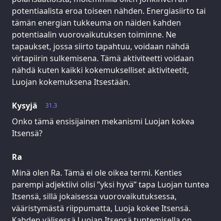
potentiaalista eroa toiseen nähden. Energiasiirto tai
tämän energian tukkeuma on näiden kahden
potentiaalin vuorovaikutuksen toiminne. Ne
tapaukset, jossa siirto tapahtuu, voidaan nähdä
virtapiirin sulkemisena. Tämä aktiviteetti voidaan
nähdä kuten kaikki kokemukselliset aktiviteetit,
Luojan kokemuksena Itsestään.
Kysyjä
31.3
Onko tämä ensisijainen mekanismi Luojan kokea
Itsensä?
Ra
Minä olen Ra. Tämä ei ole oikea termi. Kenties
parempi adjektiivi olisi ”yksi hyvä” tapa Luojan tuntea
Itsensä, sillä jokaisessa vuorovaikutuksessa,
vääristymästä riippumatta, Luoja kokee Itsensä.
Kahden välisessä Luojan Itsensä tuntemisella on