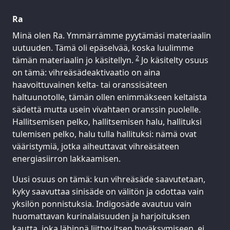
Ra
Minä olen Ra. Ymmärrämme pyytämäsi materiaalin
uutuuden. Tämä oli epäselvää, koska luulimme
2
tämän materiaalin jo käsitellyn.
Jo käsitelty osuus
on tämä: vihreäsädeaktivaatio on aina
haavoittuvainen kelta- tai oranssisäteen
haltuunotolle, tämän ollen enimmäkseen keltaista
sädettä mutta usein vivahtaen oranssin puolelle.
Hallitsemisen pelko, hallitsemisen halu, hallituksi
tulemisen pelko, halu tulla hallituksi: nämä ovat
vääristymiä, jotka aiheuttavat vihreäsäteen
energiasiirron lakkaamisen.
Uusi osuus on tämä: kun vihreäsäde saavutetaan,
kyky saavuttaa sinisäde on välitön ja odottaa vain
yksilön ponnistuksia. Indigosäde avautuu vain
huomattavan kurinalaisuuden ja harjoituksen
kautta, joka lähinnä liittyy itsen hyväksymiseen, ei