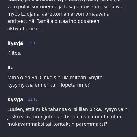
vain polarisoituneena ja tasapainoisena itsenä vaan
myös Luojana, äärettömän arvon omaavana
entiteettinä. Tämä aloittaa indigosäteen
aktivoitumisen.
Kysyjä
32.15
Kiitos.
Ra
Minä olen Ra. Onko sinulla mitään lyhyitä
kysymyksiä ennenkuin lopetamme?
Kysyjä
32.16
Luulen, että mikä tahansa olisi liian pitkä. Kysyn vain,
josko voisimme jotenkin tehdä instrumentin olon
mukavammaksi tai kontaktin paremmaksi?