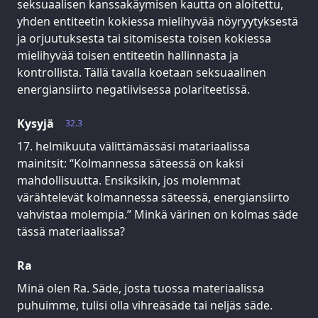
seksuaalisen kanssakäymisen kautta on aloitettu,
yhden entiteetin kokiessa mielihyvää nöyryytyksestä
ja orjuutuksesta tai sitomisesta toisen kokiessa
mielihyvää toisen entiteetin hallinnasta ja
kontrollista. Tällä tavalla koetaan seksuaalinen
energiansiirto negatiivisessa polariteetissä.
Kysyjä
32.3
17. helmikuuta välittämässäsi matariaalissa
mainitsit: “Kolmannessa säteessä on kaksi
mahdollisuutta. Ensiksikin, jos molemmat
värähtelevät kolmannessa säteessä, energiansiirto
vahvistaa molempia.” Minkä värinen on kolmas säde
tässä materiaalissa?
Ra
Minä olen Ra. Säde, josta tuossa materiaalissa
puhuimme, tulisi olla vihreäsäde tai neljäs säde.