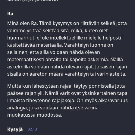
Ra
Minä olen Ra. Tämä kysymys on riittävän selkeä jotta
voimme yrittää selittää sitä, mikä, kuten olet
huomannut, ei ole intellektuellille mielelle helposti
käsitettävää materiaalia. Värähtelyn luonne on
sellainen, että sillä voidaan nähdä olevan
matemaattisesti ahtaita tai kapeita askelmia. Näillä
askelmilla voidaan nähdä olevan rajat. Jokaisen rajan
sisällä on ääretön määrä värähtelyn tai värin asteita.
Mutta kun lähestytään rajaa, täytyy ponnistella jotta
pääsee rajan yli. Nämä värit ovat yksinkertainen tapa
ilmaista tiheytenne rajajakoja. On myös aika/avaruus
analogia, joka voidaan nähdä itse värinä
muokatussa muodossa.
Kysyjä
32.13