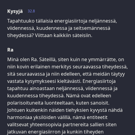
Kysyjä
32.8
Tapahtuuko tällaisia energiasiirtoja neljännessä,
viidennessä, kuudennessa ja seitsemännessä
tiheydessä? Viittaan kaikkiin säteisiin.
Ra
Minä olen Ra. Säteillä, siten kuin ne ymmärrätte, on
niin kovin erilainen merkitys seuraavassa tiheydessä,
sitä seuraavassa ja niin edelleen, että meidän täytyy
vastata kysymykseesi kieltävästi. Energiasiirtoja
tapahtuu ainoastaan neljännessä, viidennessä ja
kuudennessa tiheydessä. Nämä ovat edelleen
polarisoituneita luonteeltaan, kuten sanoisit.
Johtuen kuitenkin näiden tiehyksien kyvystä nähdä
harmoniaa yksilöiden välillä, nämä entiteetit
valitsevat yhteensopivia partnereita sallien siten
jatkuvan energiasiirron ja kunkin tiheyden