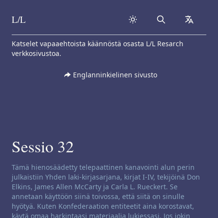
L/L
Search
collapse
Skip to content
Katselet vapaaehtoista käännöstä osasta L/L Resarch
verkkosivustoa.
Englanninkielinen sivusto
Sessio 32
Kanavoinnin vastuuvapausilmoitus:
Tämä hienosäädetty telepaattinen kanavointi alun perin
julkaistiin Yhden laki-kirjasarjana, kirjat I-IV, tekijöinä Don
Elkins, James Allen McCarty ja Carla L. Rueckert. Se
annetaan käyttöön siinä toivossa, että siitä on sinulle
hyötyä. Kuten Konfederaation entiteetit aina korostavat,
käytä omaa harkintaasi materiaalia lukiessasi. Jos jokin