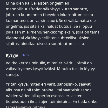
Minä olen Ra. Sellaisten ongelmien
mahdollisuus/todennäköisyys kuten sanotte,
johtuen kuudennen tiheyden inkarnoitumisesta
kolmanteen, on varsin suuri. Se ei välttämättä ole
ongelma, jos sitä siksi haluat kutsua. Se riippuu
jokaisen mieli/keho/henkikompleksin, jolla on tämä
tilanne tai värähdyksellisten suhteellisuuksien
sijoitus, ainutlaatuisesta suuntautumisesta.
Kysyjä
32.12
Voitko kertoa minulle, miten eri värit… tämä on
vaikea kysmys kysyttäväksi. Minulta tuskin löytyy
sanoja.
Yritän kysyä, miten eri värit, sanoisinko, saavat
alkunsa näinä toimintoina… tai saattaisit sanoa
näiden värien alkuperän esenssi erilaisten
tietoisuuden ilmaisujen toimintoina. En tiedä onko
tämä kysymys riittävä.