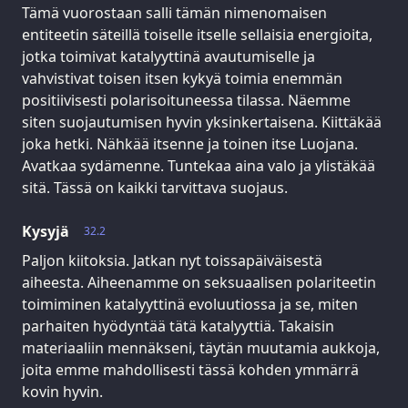
Tämä vuorostaan salli tämän nimenomaisen
entiteetin säteillä toiselle itselle sellaisia energioita,
jotka toimivat katalyyttinä avautumiselle ja
vahvistivat toisen itsen kykyä toimia enemmän
positiivisesti polarisoituneessa tilassa. Näemme
siten suojautumisen hyvin yksinkertaisena. Kiittäkää
joka hetki. Nähkää itsenne ja toinen itse Luojana.
Avatkaa sydämenne. Tuntekaa aina valo ja ylistäkää
sitä. Tässä on kaikki tarvittava suojaus.
Kysyjä
32.2
Paljon kiitoksia. Jatkan nyt toissapäiväisestä
aiheesta. Aiheenamme on seksuaalisen polariteetin
toimiminen katalyyttinä evoluutiossa ja se, miten
parhaiten hyödyntää tätä katalyyttiä. Takaisin
materiaaliin mennäkseni, täytän muutamia aukkoja,
joita emme mahdollisesti tässä kohden ymmärrä
kovin hyvin.