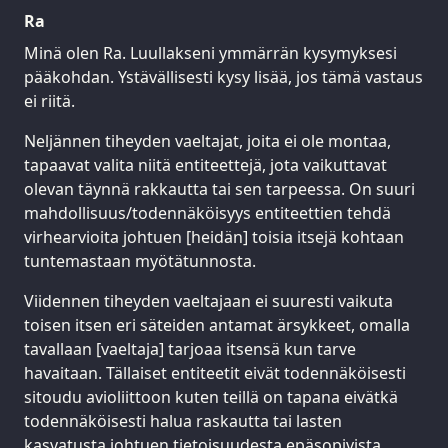
Ra
Minä olen Ra. Luullakseni ymmärrän kysymyksesi
pääkohdan. Ystävällisesti kysy lisää, jos tämä vastaus
ei riitä.
Neljännen tiheyden vaeltajat, joita ei ole montaa,
tapaavat valita niitä entiteettejä, jota vaikuttavat
olevan täynnä rakkautta tai sen tarpeessa. On suuri
mahdollisuus/todennäköisyys entiteettien tehdä
virhearvioita johtuen [heidän] toisia itsejä kohtaan
tuntemastaan myötätunnosta.
Viidennen tiheyden vaeltajaan ei suuresti vaikuta
toisen itsen eri säteiden antamat ärsykkeet, omalla
tavallaan [vaeltaja] tarjoaa itsensä kun tarve
havaitaan. Tällaiset entiteetit eivät todennäköisesti
sitoudu avioliittoon kuten teillä on tapana eivätkä
todennäköisesti halua raskautta tai lasten
kasvatusta johtuen tietoisuudesta epäsopivista