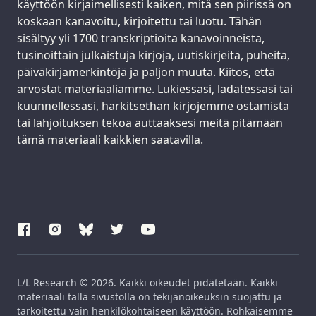
käyttöön kirjaimellisesti kaiken, mitä sen piirissä on
koskaan kanavoitu, kirjoitettu tai luotu. Tähän
sisältyy yli 1700 transkriptioita kanavoinneista,
tusinoittain julkaistuja kirjoja, uutiskirjeitä, puheita,
päiväkirjamerkintöjä ja paljon muuta. Kiitos, että
arvostat materiaaliamme. Lukiessasi, ladatessasi tai
kuunnellessasi, harkitsethan kirjojemme ostamista
tai lahjoituksen tekoa auttaaksesi meitä pitämään
tämä materiaali kaikkien saatavilla.
L/L Research © 2026. Kaikki oikeudet pidätetään. Kaikki
materiaali tällä sivustolla on tekijänoikeuksin suojattu ja
tarkoitettu vain henkilökohtaiseen käyttöön. Rohkaisemme