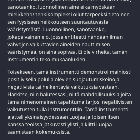
sanotaanko, luonnollinen aine eikä myöskään
mieli/keho/henkikompleksi ollut tarpeeksi tietoinen
sen fyysiseen heikkouteen suuntautuvasta
vääristymästä. Luonnollinen, sanotaanko,
jokapäiväinen elo, jossa entiteetti nähdään ilman
vahvojen vaikuttavien aineiden nauttimisen
vääristymää, on aina sopivaa. Ei ole virheitä, tämän
instrumentin teko mukaanlukien.
Toisekseen, tämä instrumentti demonstroi mainiosti
positiivisella polulla olevien suojautumiskeinoja
negatiivisia tai heikentäviä vaikutuksia vastaan.
Harkitse, niin halutessasi, niitä mahdollisuuksia joita
tämä nimenomainen tapahtuma tarjosi negatiivisten
vaikutusten tulla instrumenttiin. Tämä instrumentti
ajatteli yksinäisyydessään Luojaa ja toisen itsen
kanssa teoissa jatkuvasti ylisti ja kiitti Luojaa
saamistaan kokemuksista.