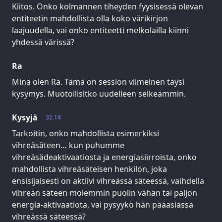
Kiitos. Onko kolmannen tiheyden fyysisessä olevan
entiteetin mahdollista olla koko värikirjon
laajuudella, vai onko entiteetti melkolailla kiinni
yhdessä värissä?
Ra
Minä olen Ra. Tämä on session viimeinen täysi
kysymys. Muotoilisitko uudelleen selkeämmin.
Kysyjä
32.14
Tarkoitin, onko mahdollista esimerkiksi
vihreäsäteen… kun puhumme
vihreäsädeaktivaatiosta ja energiasiirroista, onko
mahdollista vihreäsäteisen henkilön, joka
ensisijaisesti on aktiivi vihreässä säteessä, vaihdella
vihreän säteen molemmin puolin vähän tai paljon
energia-aktivaatiota, vai pysyykö hän pääasiassa
vihreässä säteessä?