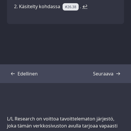
Käsitelty kohdassa
.
↩
#26.38
Edellinen
Seuraava
Transkriptio
Transkriptio
Support us:
L/L Research on voittoa tavoittelematon järjestö,
joka tämän verkkosivuston avulla tarjoaa vapaasti