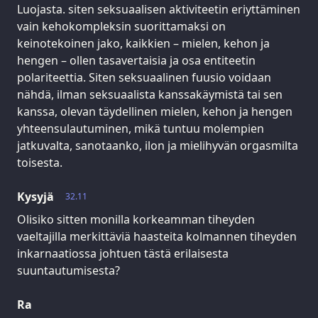
Luojasta. siten seksuaalisen aktiviteetin eriyttäminen
vain kehokompleksin suorittamaksi on
keinotekoinen jako, kaikkien – mielen, kehon ja
hengen – ollen tasavertaisia ja osa entiteetin
polariteettia. Siten seksuaalinen fuusio voidaan
nähdä, ilman seksuaalista kanssakäymistä tai sen
kanssa, olevan täydellinen mielen, kehon ja hengen
yhteensulautuminen, mikä tuntuu molempien
jatkuvalta, sanotaanko, ilon ja mielihyvän orgasmilta
toisesta.
Kysyjä
32.11
Olisiko sitten monilla korkeamman tiheyden
vaeltajilla merkittäviä haasteita kolmannen tiheyden
inkarnaatiossa johtuen tästä erilaisesta
suuntautumisesta?
Ra