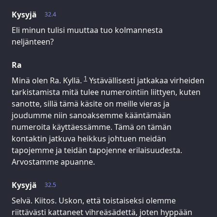
Kysyjä
32.4
Eli minun tulisi muuttaa tuo kolmannesta
neljänteen?
Ra
1
Minä olen Ra. Kyllä.
Ystävällisesti jatkakaa virheiden
tarkistamista mitä tulee numerointiin liittyen, kuten
sanotte, sillä tämä käsite on meille vieras ja
joudumme niin sanoaksemme kääntämään
numeroita käyttäessämme. Tämä on tämän
kontaktin jatkuva heikkus johtuen meidän
tapojemme ja teidän tapojenne erilaisuudesta.
Arvostamme apuanne.
Kysyjä
32.5
Selvä. Kiitos. Uskon, että toistaiseksi olemme
riittävästi kattaneet vihreäsädettä, joten hyppään