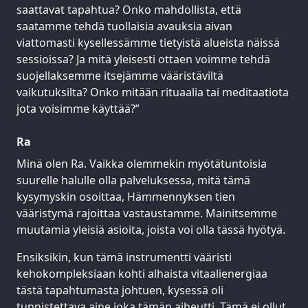
saattavat tapahtua? Onko mahdollista, että
saatamme tehdä tuollaisia avauksia aivan
viattomasti kysellessämme tietyistä alueista näissä
sessioissa? Ja mitä yleisesti ottaen voimme tehdä
suojellaksemme itsejämme vääristäviltä
vaikutuksilta? Onko mitään rituaalia tai meditaatiota
jota voisimme käyttää?”
Ra
Minä olen Ra. Vaikka olemmekin myötätuntoisia
suurelle halulle olla palveluksessa, mitä tämä
kysymyskin osoittaa, Hämmennyksen tien
vääristymä rajoittaa vastaustamme. Mainitsemme
muutamia yleisiä asioita, joista voi olla tässä hyötyä.
Ensiksikin, kun tämä instrumentti vääristi
kehokompleksiaan kohti alhaista vitaalienergiaa
tästä tapahtumasta johtuen, kysessä oli
tunnistettava aine joka tämän aiheutti. Tämä ei ollut,