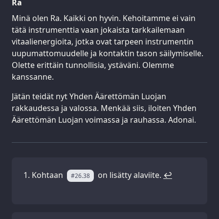
Ra
Minä olen Ra. Kaikki on hyvin. Kehoitamme ei vain
tätä instrumenttia vaan jokaista tarkkailemaan
vitaalienergioita, jotka ovat tarpeen instrumentin
uupumattomuudelle ja kontaktin tason säilymiselle.
Olette erittäin tunnollisia, ystäväni. Olemme
kanssanne.
Jätän teidät nyt Yhden Äärettömän Luojan
rakkaudessa ja valossa. Menkää siis, iloiten Yhden
Äärettömän Luojan voimassa ja rauhassa. Adonai.
Kohtaan
on lisätty alaviite.
↩
#26.38