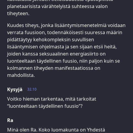
planetaarisista värähtelyistä suhteessa valon
tiheyteen.
Kuudes tiheys, jonka lisääntymismenetelmiä voidaan
verrata fuusioon, todennäköisesti suuressa määrin
pidättäytyy kehokompleksin suvullisen
lisääntymisen ohjelmasta ja sen sijaan etsii heitä,
joiden kanssa seksuaalinen energiasiirto on
luonteeltaan täydellinen fuusio, niin paljon kuin se
kolmannen tiheyden manifestaatiossa on
mahdollista.
Kysyjä
32.10
Voitko hieman tarkentaa, mitä tarkoitat
“luonteeltaan täydellinen fuusio”?
Ra
Minä olen Ra. Koko luomakunta on Yhdestä