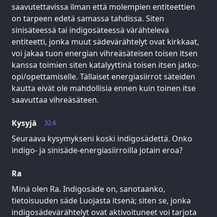
saavutettavissa ilman että molempien entiteettien
on tarpeen edetä samassa tahdissa. Siten
sinisäteessä tai indigosäteessä värähtelevä
entiteetti, jonka muut sädevärähtelyt ovat kirkkaat,
voi jakaa tuon energian vihreäsäteisen toisen itsen
kanssa toimien siten katalyyttinä toisen itsen jatko-
opi/opettamiselle. Tällaiset energiasiirrot säteiden
kautta eivät ole mahdollisia ennen kuin toinen itse
saavuttaa vihreäsäteen.
Kysyjä
32.6
Seuraava kysymykseni koski indigosädettä. Onko
indigo- ja sinisäde-energiasiirroilla jotain eroa?
Ra
Minä olen Ra. Indigosäde on, sanotaanko,
tietoisuuden säde Luojasta itsenä; siten se, jonka
indigosädevärähtelyt ovat aktivoituneet voi tarjota