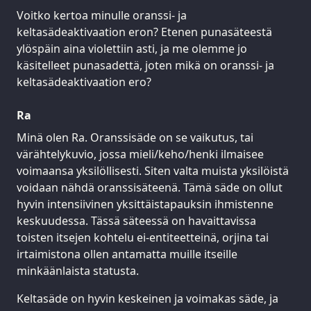
Voitko kertoa minulle oranssi- ja
keltasädeaktivaation eron? Etenen punasäteestä
ylöspäin aina violettiin asti, ja me olemme jo
käsitelleet punasadettä, joten mikä on oranssi- ja
keltasädeaktivaation ero?
Ra
Minä olen Ra. Oranssisäde on se vaikutus, tai
värähtelykuvio, jossa mieli/keho/henki ilmaisee
voimaansa yksilöllisesti. Siten valta muista yksilöistä
voidaan nähdä oranssisäteenä. Tämä säde on ollut
hyvin intensiivinen yksittäistapauksin ihmistenne
keskuudessa. Tässä säteessä on havaittavissa
toisten itsejen kohtelu ei-entiteetteinä, orjina tai
irtaimistona ollen antamatta muille itseille
minkäänlaista statusta.
Keltasäde on hyvin keskeinen ja voimakas säde, ja