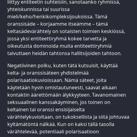
liittyy entiteetin suhteisiin, sanotaanko ryhmissä,
yhteiskunnissa tai suurissa
mieli/keho/henkikompleksijoukoissa. Tämä
oranssisäde – korjaamme itseämme – tämä
keltasädevärähtely on sotaisten toimien keskiössä,
jossa yksi entiteettiryhmä kokee tarvetta ja
oikeutusta dominoida muita entiteettiryhmiä
taivuttaen heidän tahtonsa hallitsijoiden tahtoon.
Negatiivinen polku, kuten tätä kutsuisit, käyttää
kelta- ja oranssisäteen yhdistelmää
polarisaatiokuvioissaan. Nämä säteet, joita
käytetään hyvin omistautuneesti, saavat aikaan
kontaktin äärettömään älykkyyteen. Tavanomainen
seksuaalinen kanssakäyminen, jos toinen on
keltainen tai oranssi ensisijaiselta
värähtelykuvioltaan, on tukoksellista ja siitä johtuvaa
kyltämätöntä nälkää. Kun on kaksi tällä tasolla
värähtelevää, potentiaali polarisaatioon