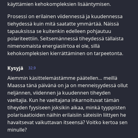
käyttämien kehokompleksien lisääntymisen.
Prosessi on erilainen viidennessä ja kuudennessa
tiehydessä kuin mitä saatatte ymmärtää. Näissä
tapauksissa se kuitenkin edelleen pohjautuu
polariteettiin. Seitsemännessä tiheydessä tällaista
nimenomaista energiasiirtoa ei ole, sillä
kehokompleksien kierrättäminen on tarpeetonta.
Kysyjä
32.9
Aiemmin käsittelemästämme päätellen… meillä
Maassa tänä päivänä on ja on menneisyydessä ollut
neljännen, viidennen ja kuudennen tiheyden
vaeltajia. Kun he vaeltajana inkarnoituvat tämän
tiheyden fyysiseen joksikin aikaa, minkä tyyppisten
polarisaatioiden näihin erilaisiin säteisiin liittyen he
havaitsevat vaikuttavan itseensä? Voitko kertoa sen
minulle?