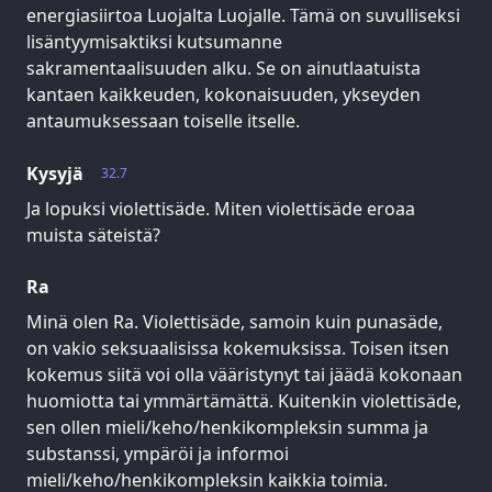
energiasiirtoa Luojalta Luojalle. Tämä on suvulliseksi
lisäntyymisaktiksi kutsumanne
sakramentaalisuuden alku. Se on ainutlaatuista
kantaen kaikkeuden, kokonaisuuden, ykseyden
antaumuksessaan toiselle itselle.
Kysyjä
32.7
Ja lopuksi violettisäde. Miten violettisäde eroaa
muista säteistä?
Ra
Minä olen Ra. Violettisäde, samoin kuin punasäde,
on vakio seksuaalisissa kokemuksissa. Toisen itsen
kokemus siitä voi olla vääristynyt tai jäädä kokonaan
huomiotta tai ymmärtämättä. Kuitenkin violettisäde,
sen ollen mieli/keho/henkikompleksin summa ja
substanssi, ympäröi ja informoi
mieli/keho/henkikompleksin kaikkia toimia.