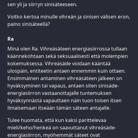
sen yli ja siirryn sinisäteeseen.
Voitko kertoa minulle vihreän ja sinisen välisen eron,
paino sinisäteellä?
Ra
Minä olen Ra. Vihreäsäteen energiasiirrossa tullaan
käännekohtaan sekä seksuaalisesti että molempien
kokemuksessa. Vihreäsäde voidaan kääntää
ulospäin, entiteetin antaen ennemmin kuin ottaen.
Ensimmäinen antaminen vihreäsäteen jälkeen on
hyväksyminen tai vapaus, antaen siten sinisäde-
energiasiirron vastaanottajalle tuntemuksen
hyväksynnästä vapauttaen näin tuon toisen itsen
ilmaisemaan itseään tämän säteen antajalle.
Tulee huomata, että kun kaksi parittelevaa
mieli/keho/henkeä on saavuttanut vihreäsäde-
energiasiirron, myöhemmät säteet ovat