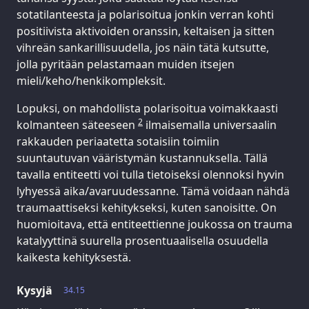
sotatilanteesta ja polarisoitua jonkin verran kohti
positiivista aktivoiden oranssin, keltaisen ja sitten
vihreän sankarillisuudella, jos näin tätä kutsutte,
jolla pyritään pelastamaan muiden itsejen
mieli/keho/henkikompleksit.
Lopuksi, on mahdollista polarisoitua voimakkaasti
2
kolmanteen säteeseen
ilmaisemalla universaalin
rakkauden periaatetta sotaisiin toimiin
suuntautuvan vääristymän kustannuksella. Tällä
tavalla entiteetti voi tulla tietoiseksi olennoksi hyvin
lyhyessä aika/avaruudessanne. Tämä voidaan nähdä
traumaattiseksi kehitykseksi, kuten sanoisitte. On
huomioitava, että entiteettienne joukossa on trauma
katalyyttinä suurella prosentuaalisella osuudella
kaikesta kehityksestä.
Kysyjä
34.15