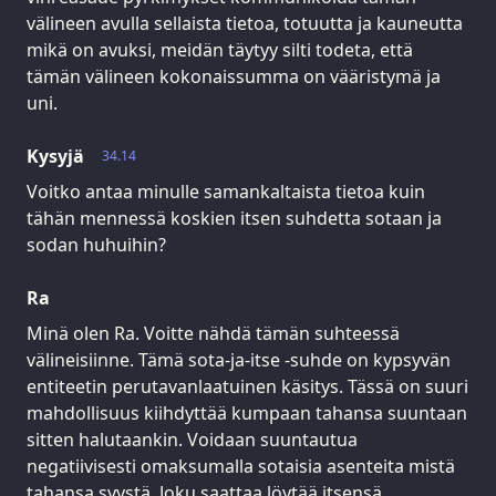
välineen avulla sellaista tietoa, totuutta ja kauneutta
mikä on avuksi, meidän täytyy silti todeta, että
tämän välineen kokonaissumma on vääristymä ja
uni.
Kysyjä
34.14
Voitko antaa minulle samankaltaista tietoa kuin
tähän mennessä koskien itsen suhdetta sotaan ja
sodan huhuihin?
Ra
Minä olen Ra. Voitte nähdä tämän suhteessä
välineisiinne. Tämä sota-ja-itse -suhde on kypsyvän
entiteetin perutavanlaatuinen käsitys. Tässä on suuri
mahdollisuus kiihdyttää kumpaan tahansa suuntaan
sitten halutaankin. Voidaan suuntautua
negatiivisesti omaksumalla sotaisia asenteita mistä
tahansa syystä. Joku saattaa löytää itsensä