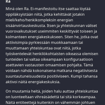
Ra
Minä olen Ra. Ei-manifestoitu itse saattaa löytää
oppiläksyistään niitä, jotka kehittävät jotakin
mieli/keho/henkikompleksin energian
sisäänvirtauskeskusta. Itsen ja yhteiskunnan väliset
vuorovaikutukset useimmiten keskittyvät toiseen ja
kolmanteen energiakeskukseen. Siten he, jotka ovat
aktiivisimpia pyrkiessään muokkaamaan tai
muuttamaan yhteiskuntaa ovat niitä, jotka
työskentelevät henkilökohtaisten oikeassa olemisen
tunteiden tai valtaa oikeampaan konfiguraatioon
asettavien vastausten omaamisen pohjalta. Tämä
voidaan nähdä kokonaisena matkana negatiivisesta
suuntautuneisuudesta positiiviseen. Kumpi tahansa
aktivoi näitä energiakeskuksia.
On muutamia heitä, joiden halu auttaa yhteiskuntaa
on luonteeltaan vihreäsädettä tai sitä korkeampaa.
Näitä entiteettejä kuitenkin on vähemmän johtuen