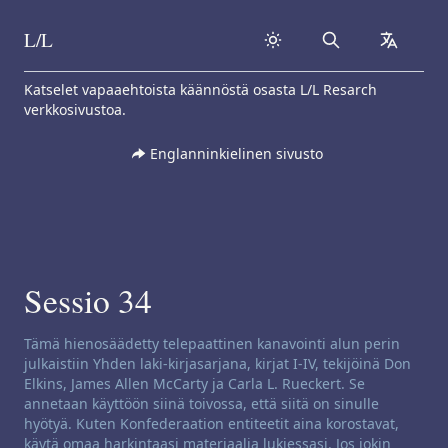
L/L
Search
collapse
Skip to content
Katselet vapaaehtoista käännöstä osasta L/L Resarch
verkkosivustoa.
Englanninkielinen sivusto
Sessio 34
Kanavoinnin vastuuvapausilmoitus:
Tämä hienosäädetty telepaattinen kanavointi alun perin
julkaistiin Yhden laki-kirjasarjana, kirjat I-IV, tekijöinä Don
Elkins, James Allen McCarty ja Carla L. Rueckert. Se
annetaan käyttöön siinä toivossa, että siitä on sinulle
hyötyä. Kuten Konfederaation entiteetit aina korostavat,
käytä omaa harkintaasi materiaalia lukiessasi. Jos jokin