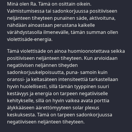
Minä olen Ra. Tämä on osittain oikein.
Valmistumisessa tai sadonkorjuussa positiiviseen
neljänteen tiheyteen punainen säde, aktivoituna,
nähdään ainoastaan perustana kaikelle
värähdystasolla ilmenevälle, tämän summan ollen
violettisäde-energia.
Tämä violettisäde on ainoa huomioonotettava seikka
positiiviseen neljänteen tiheyteen. Kun arvioidaan
negatiivisen neljännen tiheyden
sadonkorjuukelpoisuutta, puna- samoin kuin
oranssi- ja keltasäteen intensiteettiä tarkastellaan
hyvin huolellisesti, sillä tämän tyyppinen suuri
kestävyys ja energia on tarpeen negatiiviselle
kehitykselle, sillä on hyvin vaikea avata porttia
älykkääseen äärettömyyteen solar plexus
keskuksesta. Tämä on tarpeen sadonkorjuussa
negatiiviseen neljänteen tiheyteen.