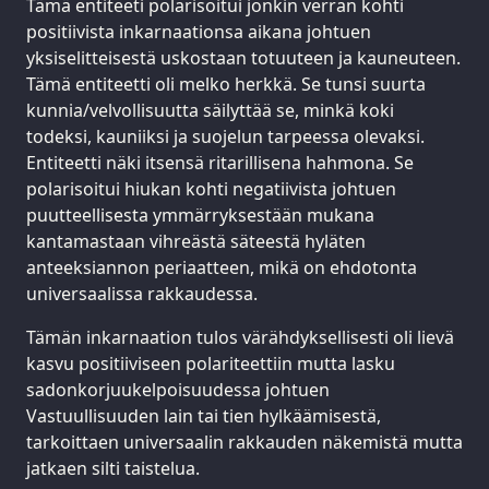
Tämä entiteeti polarisoitui jonkin verran kohti
positiivista inkarnaationsa aikana johtuen
yksiselitteisestä uskostaan totuuteen ja kauneuteen.
Tämä entiteetti oli melko herkkä. Se tunsi suurta
kunnia/velvollisuutta säilyttää se, minkä koki
todeksi, kauniiksi ja suojelun tarpeessa olevaksi.
Entiteetti näki itsensä ritarillisena hahmona. Se
polarisoitui hiukan kohti negatiivista johtuen
puutteellisesta ymmärryksestään mukana
kantamastaan vihreästä säteestä hyläten
anteeksiannon periaatteen, mikä on ehdotonta
universaalissa rakkaudessa.
Tämän inkarnaation tulos värähdyksellisesti oli lievä
kasvu positiiviseen polariteettiin mutta lasku
sadonkorjuukelpoisuudessa johtuen
Vastuullisuuden lain tai tien hylkäämisestä,
tarkoittaen universaalin rakkauden näkemistä mutta
jatkaen silti taistelua.