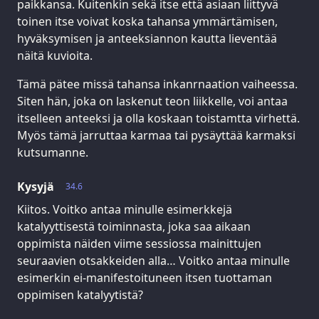
paikkansa. Kuitenkin sekä itse että asiaan liittyvä
toinen itse voivat koska tahansa ymmärtämisen,
hyväksymisen ja anteeksiannon kautta lieventää
näitä kuvioita.
Tämä pätee missä tahansa inkanrnaation vaiheessa.
Siten hän, joka on laskenut teon liikkelle, voi antaa
itselleen anteeksi ja olla koskaan toistamtta virhettä.
Myös tämä jarruttaa karmaa tai pysäyttää karmaksi
kutsumanne.
Kysyjä
34.6
Kiitos. Voitko antaa minulle esimerkkejä
katalyyttisestä toiminnasta, joka saa aikaan
oppimista näiden viime sessiossa mainittujen
seuraavien otsakkeiden alla… Voitko antaa minulle
esimerkin ei-manifestoituneen itsen tuottaman
oppimisen katalyytistä?