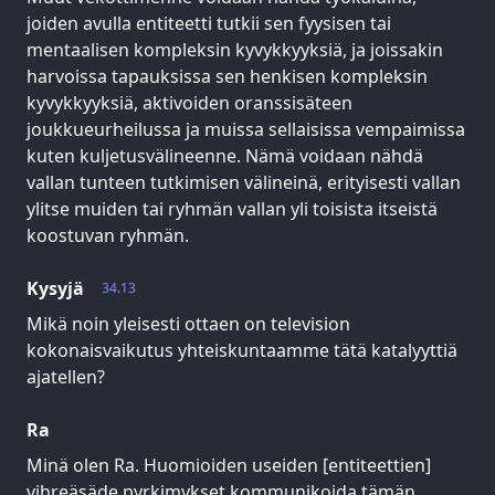
joiden avulla entiteetti tutkii sen fyysisen tai
mentaalisen kompleksin kyvykkyyksiä, ja joissakin
harvoissa tapauksissa sen henkisen kompleksin
kyvykkyyksiä, aktivoiden oranssisäteen
joukkueurheilussa ja muissa sellaisissa vempaimissa
kuten kuljetusvälineenne. Nämä voidaan nähdä
vallan tunteen tutkimisen välineinä, erityisesti vallan
ylitse muiden tai ryhmän vallan yli toisista itseistä
koostuvan ryhmän.
Kysyjä
34.13
Mikä noin yleisesti ottaen on television
kokonaisvaikutus yhteiskuntaamme tätä katalyyttiä
ajatellen?
Ra
Minä olen Ra. Huomioiden useiden [entiteettien]
vihreäsäde pyrkimykset kommunikoida tämän