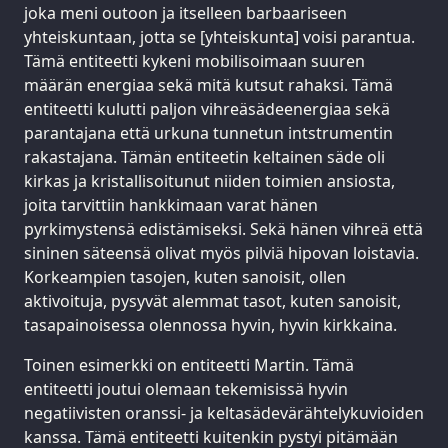
joka meni outoon ja itselleen barbaariseen
yhteiskuntaan, jotta se [yhteiskunta] voisi parantua.
Tämä entiteetti kykeni mobilisoimaan suuren
määrän energiaa sekä mitä kutsut rahaksi. Tämä
entiteetti kulutti paljon vihreäsädeenergiaa sekä
parantajana että urkuna tunnetun intstrumentin
rakastajana. Tämän entiteetin keltainen säde oli
kirkas ja kristallisoitunut niiden toimien ansiosta,
joita tarvittiin hankkimaan varat hänen
pyrkimystensä edistämiseksi. Sekä hänen vihreä että
sininen säteensä olivat myös pilviä hipovan loistavia.
Korkeampien tasojen, kuten sanoisit, ollen
aktivoituja, pysyvät alemmat tasot, kuten sanoisit,
tasapainoisessa olennossa hyvin, hyvin kirkkaina.
Toinen esimerkki on entiteetti Martin. Tämä
entiteetti joutui olemaan tekemisissä hyvin
negatiivisten oranssi- ja keltasädevärähtelykuvioiden
kanssa. Tämä entiteetti kuitenkin pystyi pitämään