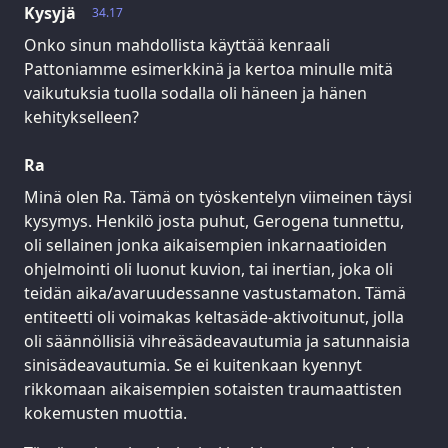
Kysyjä
34.17
Onko sinun mahdollista käyttää kenraali
Pattoniamme esimerkkinä ja kertoa minulle mitä
vaikutuksia tuolla sodalla oli häneen ja hänen
kehitykselleen?
Ra
Minä olen Ra. Tämä on työskentelyn viimeinen täysi
kysymys. Henkilö josta puhut, Gerogena tunnettu,
oli sellainen jonka aikaisempien inkarnaatioiden
ohjelmointi oli luonut kuvion, tai inertian, joka oli
teidän aika/avaruudessanne vastustamaton. Tämä
entiteetti oli voimakas keltasäde-aktivoitunut, jolla
oli säännöllisiä vihreäsädeavautumia ja satunnaisia
sinisädeavautumia. Se ei kuitenkaan kyennyt
rikkomaan aikaisempien sotaisten traumaattisten
kokemusten muottia.