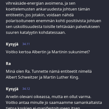
vihreäsäde-energian avoimena, ja sen
koettelemusten ankaruudesta johtuen tämän
entiteetin, jos jotakin, voidaan nähdä
polarisoituneen enemmän kohti positiivista johtuen
sen uskollisuudesta toisille tehtävään palvelukseen
suuren katalyytin kohdatessaan.
Kysyjä
34.11
Voitko kertoa Albertin ja Martinin sukunimet?
Ra
Minä olen Ra. Tunnette nämä entiteetit nimellä
Albert Schweitzer ja Martin Luther King.
Kysyjä
34.12
Arvelin olevani oikeassa, mutta en ollut varma.
Voitko antaa minulle jo saamaamme samankaltaista
tietoa koskien ei-manifestoituneen itsen