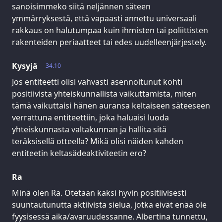
sanoisimmeko siitä neljännen säteen
ymmärryksestä, että vapaasti annettu universaali
rakkaus on halutumpaa kuin ihmisten tai poliittisten
rakenteiden periaatteet tai edes uudelleenjärjestely.
Kysyjä
34.10
Jos entiteetti olisi vahvasti asennoitunut kohti
positiivista yhteiskunnallista vaikuttamista, miten
tämä vaikuttaisi hänen auransa keltaiseen säteeseen
verrattuna entiteettiin, joka haluaisi luoda
yhteiskunnasta valtakunnan ja hallita sitä
teräksisellä otteella? Mikä olisi näiden kahden
entiteetin keltasädeaktiviteetin ero?
Ra
Minä olen Ra. Otetaan kaksi hyvin positiivisesti
suuntautunutta aktiivista sielua, jotka eivät enää ole
fyysisessä aika/avaruudessanne. Albertina tunnettu,