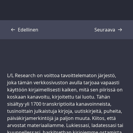
Edellinen
Seuraava
Transkriptio
Transkriptio
Support us:
L/L Research on voittoa tavoittelematon järjestö,
joka tämän verkkosivuston avulla tarjoaa vapaasti
käyttöön kirjaimellisesti kaiken, mitä sen piirissä on
koskaan kanavoitu, kirjoitettu tai luotu. Tähän
sisältyy yli 1700 transkriptioita kanavoinneista,
tusinoittain julkaistuja kirjoja, uutiskirjeitä, puheita,
päiväkirjamerkintöjä ja paljon muuta. Kiitos, että
arvostat materiaaliamme. Lukiessasi, ladatessasi tai
kuunnellessasi, harkitsethan kirjojemme ostamista