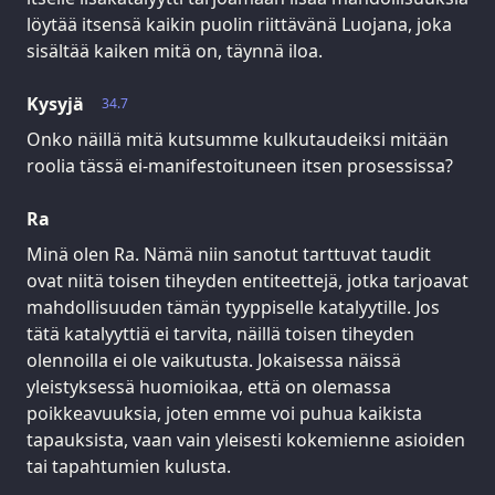
löytää itsensä kaikin puolin riittävänä Luojana, joka
sisältää kaiken mitä on, täynnä iloa.
Kysyjä
34.7
Onko näillä mitä kutsumme kulkutaudeiksi mitään
roolia tässä ei-manifestoituneen itsen prosessissa?
Ra
Minä olen Ra. Nämä niin sanotut tarttuvat taudit
ovat niitä toisen tiheyden entiteettejä, jotka tarjoavat
mahdollisuuden tämän tyyppiselle katalyytille. Jos
tätä katalyyttiä ei tarvita, näillä toisen tiheyden
olennoilla ei ole vaikutusta. Jokaisessa näissä
yleistyksessä huomioikaa, että on olemassa
poikkeavuuksia, joten emme voi puhua kaikista
tapauksista, vaan vain yleisesti kokemienne asioiden
tai tapahtumien kulusta.