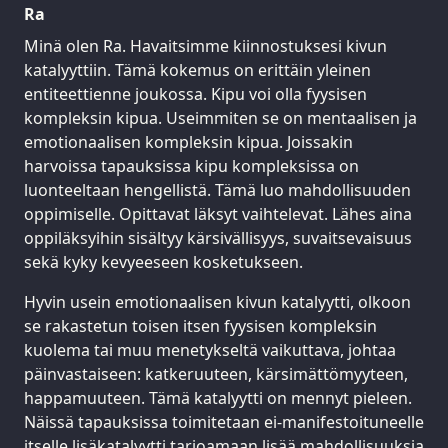
Ra
Minä olen Ra. Havaitsimme kiinnostuksesi kivun
katalyyttiin. Tämä kokemus on erittäin yleinen
entiteettienne joukossa. Kipu voi olla fyysisen
kompleksin kipua. Useimmiten se on mentaalisen ja
emotionaalisen kompleksin kipua. Joissakin
harvoissa tapauksissa kipu kompleksissa on
luonteeltaan hengellistä. Tämä luo mahdollisuuden
oppimiselle. Opittavat läksyt vaihtelevat. Lähes aina
oppiläksyihin sisältyy kärsivällisyys, suvaitsevaisuus
sekä kyky kevyeeseen kosketukseen.
Hyvin usein emotionaalisen kivun katalyytti, olkoon
se rakastetun toisen itsen fyysisen kompleksin
kuolema tai muu menetykseltä vaikuttava, johtaa
päinvastaiseen: katkeruuteen, kärsimättömyyteen,
happamuuteen. Tämä katalyytti on mennyt pieleen.
Näissä tapauksissa toimitetaan ei-manifestoituneelle
itselle lisäkatalyytti tarjoamaan lisää mahdollisuuksia