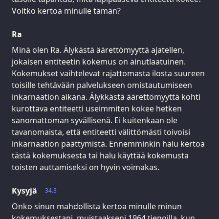
Voitko kertoa minulle tämän?
Ra
Minä olen Ra. Älykästä äärettömyyttä ajatellen,
jokaisen entiteetin kokemus on ainutlaatuinen.
Kokemukset vaihtelevat rajattomasta ilosta suureen
toisille tehtävään palvelukseen omistautumiseen
inkarnaation aikana. Älykkästä äärettömyyttä kohti
kurottava entiteetti useimmiten kokee hetken
sanomattoman syvällisenä. Ei kuitenkaan ole
tavanomaista, että entiteetti välittömästi toivoisi
inkarnaation päättymistä. Ennemminkin halu kertoa
tästä kokemuksesta tai halu käyttää kokemusta
toisten auttamiseksi on hyvin voimakas.
Kysyjä
34.3
Onko sinun mahdollista kertoa minulle minun
kokemuksestani, muistaakseni 1964 tienoilla, kun