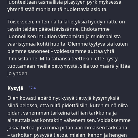
luonteeltaan täsmällisiä pitäytyen pyrkimyksessä
yhtenäistää monia teitä huolettavia asioita.
Toisekseen, miten näitä lähetyksiä hyödynnätte on
täysin teidän päätettävissänne. Ehdotamme
luonnollisen intuition virtaamista ja minimaalista
vääristymää kohti huolta. Olemme tyytyväisiä kuten
1
olemme sanoneet
voidessamme auttaa yhtä
ihmisistänne. Mitä tahansa teettekin, ette pysty
tuottamaan meille pettymystä, sillä tuo määrä ylittää
jo yhden.
Kysyjä
37.4
Olen kovasti epäröinyt kysyä tiettyjä kysymyksiä
siinä pelossa, että niitä pidettäisiin, kuten minä niitä
pidän, vähemmän tärkeinä tai liian tarkkoina ja
aiheuttaisivat kontaktin vähenemisen. Voidaksemme
jakaa tietoa, jota minä pidän äärimmäisen tärkeänä
– tarkoitan pysyvää tietoa, mielen, kehon ja hengen