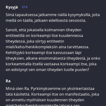
Kysyjä
37.6
Siinä tapauksessa jatkamme näillä kysymyksillä, joita
meillä on täällä, jatkaen edellisestä sessiosta.
Sanoit, että jokaisella kolmannen tiheyden
entiteetillä on korkeampi itse kuudennessa
tiheydessä, joka siirtyy entiteetin
mieli/keho/henkikompleksiin aina tarvittaessa.
Kehittyykö korkeampi itse kasvussaan läpi
tiheyksien, alkane ensimmäisestä tiheydestä, ja onko
korkeammalla itsellä vastaava korkeampi itse, joka
on edistynyt sen oman tiheyden tuolle puolen?
Ra
Minä olen Ra. Pyrkimyksemme on yksinkertaistaa
tätä käsitettä. Korkeampi itse on manifestaatio, joka
on annettu myöhäisen kuudennen tiheyden
mieli/keho/henkikompleksille lahjana sen