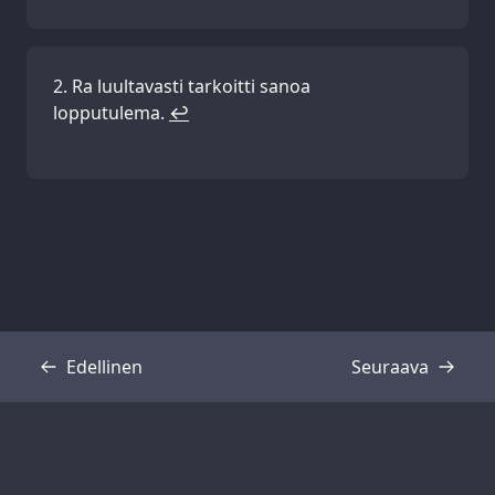
Ra luultavasti tarkoitti sanoa
lopputulema.
↩
Edellinen
Seuraava
Transkriptio
Transkriptio