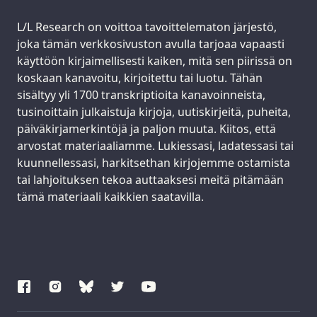
Support us:
L/L Research on voittoa tavoittelematon järjestö,
joka tämän verkkosivuston avulla tarjoaa vapaasti
käyttöön kirjaimellisesti kaiken, mitä sen piirissä on
koskaan kanavoitu, kirjoitettu tai luotu. Tähän
sisältyy yli 1700 transkriptioita kanavoinneista,
tusinoittain julkaistuja kirjoja, uutiskirjeitä, puheita,
päiväkirjamerkintöjä ja paljon muuta. Kiitos, että
arvostat materiaaliamme. Lukiessasi, ladatessasi tai
kuunnellessasi, harkitsethan kirjojemme ostamista
tai lahjoituksen tekoa auttaaksesi meitä pitämään
tämä materiaali kaikkien saatavilla.