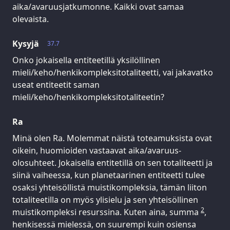
aika/avaruusjatkumonne. Kaikki ovat samaa
olevaista.
Kysyjä
37.7
Onko jokaisella entiteetillä yksilöllinen
mieli/keho/henkikompleksitotaliteetti, vai jakavatko
useat entiteetit saman
mieli/keho/henkikompleksitotaliteetin?
Ra
Minä olen Ra. Molemmat näistä toteamuksista ovat
oikein, huomioiden vastaavat aika/avaruus-
olosuhteet. Jokaisella entitetillä on sen totaliteetti ja
siinä vaiheessa, kun planetaarinen entiteetti tulee
osaksi yhteisöllistä muistikompleksia, tämän liiton
totaliteetilla on myös ylisielu ja sen yhteisöllinen
2
muistikompleksi resurssina. Kuten aina, summa
,
henkisessä mielessä, on suurempi kuin osiensa