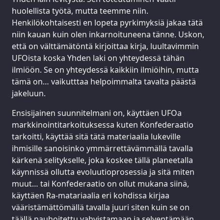
huolellista työtä, mutta teemme niin.
Henkilökohtaisesti en lopeta pyrkimyksiä jakaa tätä
niin kauan kuin olen inkarnoituneena tänne. Uskon,
että on välttämätöntä kirjoittaa kirja, luultavimmin
UFOista koska Yhden laki on yhteydessä tähän
ilmiöön. Se on yhteydessä kaikkiin ilmiöihin, mutta
tämä on… vaikutttaa helpoimmalta tavalta päästä
jakeluun.
Ensisijainen suunnitelmani on, käyttäen UFOa
markkinointitarkoituksessa kuten Konfederaatio
tarkoitti, käyttää sitä tätä materiaalia lukeville
ihmisille sanoisinko ymmärrettävämmällä tavalla
kärkenä selitykselle, joka koskee tällä planeetalla
käynnissä ollutta evoluutioprosessia ja sitä miten
muut… tai Konfederaatio on ollut mukana siinä,
käyttäen Ra-matariaalia eri kohdissa kirjaa
vääristämättömällä tavalla juuri siten kuin se on
täällä nauhoitettu vahvistamaan ja selventämään