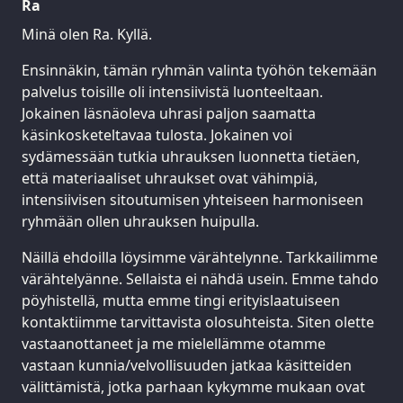
Ra
Minä olen Ra. Kyllä.
Ensinnäkin, tämän ryhmän valinta työhön tekemään
palvelus toisille oli intensiivistä luonteeltaan.
Jokainen läsnäoleva uhrasi paljon saamatta
käsinkosketeltavaa tulosta. Jokainen voi
sydämessään tutkia uhrauksen luonnetta tietäen,
että materiaaliset uhraukset ovat vähimpiä,
intensiivisen sitoutumisen yhteiseen harmoniseen
ryhmään ollen uhrauksen huipulla.
Näillä ehdoilla löysimme värähtelynne. Tarkkailimme
värähtelyänne. Sellaista ei nähdä usein. Emme tahdo
pöyhistellä, mutta emme tingi erityislaatuiseen
kontaktiimme tarvittavista olosuhteista. Siten olette
vastaanottaneet ja me mielellämme otamme
vastaan kunnia/velvollisuuden jatkaa käsitteiden
välittämistä, jotka parhaan kykymme mukaan ovat