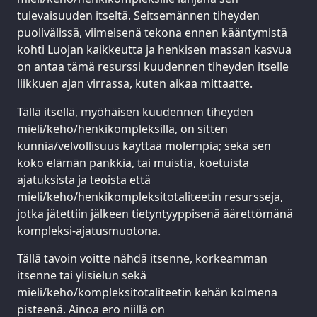
tulevaisuuden itseltä. Seitsemännen tiheyden
puolivälissä, viimeisenä tekona ennen kääntymistä
kohti Luojan kaikkeutta ja henkisen massan kasvua
on antaa tämä resurssi kuudennen tiheyden itselle
liikkuen ajan virrassa, kuten aikaa mittaatte.
Tällä itsellä, myöhäisen kuudennen tiheyden
mieli/keho/henkikompleksilla, on sitten
kunnia/velvollisuus käyttää molempia; sekä sen
koko elämän pankkia, tai muistia, koetuista
ajatuksista ja teoista että
mieli/keho/henkikompleksitotaliteetin resursseja,
jotka jätettiin jälkeen tietyntyyppisenä äärettömänä
kompleksi-ajatusmuotona.
Tällä tavoin voitte nähdä itsenne, korkeamman
itsenne tai ylisielun sekä
mieli/keho/kompleksitotaliteetin kehän kolmena
pisteenä. Ainoa ero niillä on