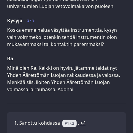
universumien Luojan vetovoimakaivon puoleen.
Kysyjä
37.9
Koska emme halua väsyttää instrumenttia, kysyn
vain voimmeko jotenkin tehdä instrumentin olon
mukavammaksi tai kontaktin paremmaksi?
Ra
Minä olen Ra. Kaikki on hyvin. Jätämme teidät nyt
Yhden Äärettömän Luojan rakkaudessa ja valossa.
Menkää siis, iloiten Yhden Äärettömän Luojan
voimassa ja rauhassa. Adonai.
Sanottu kohdassa
.
↩
#17.2