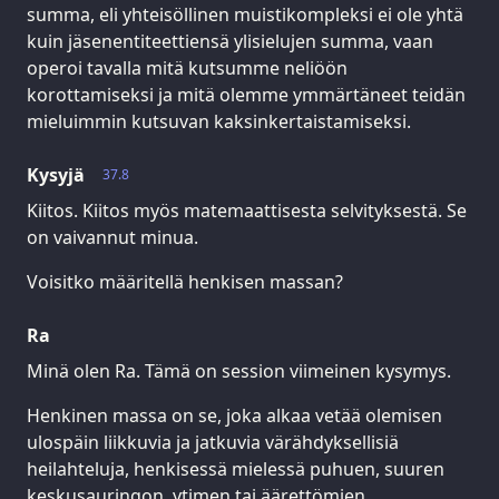
summa, eli yhteisöllinen muistikompleksi ei ole yhtä
kuin jäsenentiteettiensä ylisielujen summa, vaan
operoi tavalla mitä kutsumme neliöön
korottamiseksi ja mitä olemme ymmärtäneet teidän
mieluimmin kutsuvan kaksinkertaistamiseksi.
Kysyjä
37.8
Kiitos. Kiitos myös matemaattisesta selvityksestä. Se
on vaivannut minua.
Voisitko määritellä henkisen massan?
Ra
Minä olen Ra. Tämä on session viimeinen kysymys.
Henkinen massa on se, joka alkaa vetää olemisen
ulospäin liikkuvia ja jatkuvia värähdyksellisiä
heilahteluja, henkisessä mielessä puhuen, suuren
keskusauringon, ytimen tai äärettömien