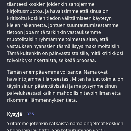
tilanteesi koskien joidenkin sanojemme
kirjoitusmuotoa, ja havaitsimme että sinua on
kritisoitu koskien tiedon välittämiseen käytetyn
kielen rakennetta. Johtuen suuntautumisestamme
tietoon jopa mitä tarkinkin vastauksemme
muotoiltaisiin ryhmämme toimesta siten, että
vastauksen nyanssien täsmällisyys maksimoitaisiin.
Tämä kuitenkin on päinvastaista sille, mitä kriitikkosi
toivoisi; yksinkertaista, selkeää proosaa.
Tämän enempää emme voi sanoa. Nämä ovat
havaintojamme tilanteestasi. Miten haluat toimia, on
täysin sinun päätettävissäsi ja me pysymme sinun
palveluksessasi kaikin mahdollisin tavoin ilman että
rikomme Hämmennyksen tietä.
Kysyjä
37.5
Yritämme jotenkin ratkaista nämä ongelmat koskien
Yhden lain levitystä. Sen toteutuminen vaatii