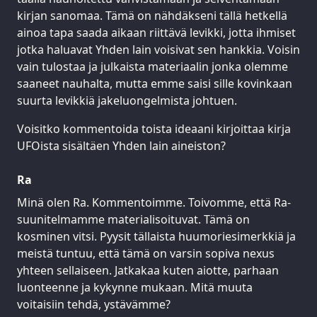
kirjan sanomaa. Tämä on nähdäkseni tällä hetkellä
ainoa tapa saada aikaan riittävä levikki, jotta ihmiset
jotka haluavat Yhden lain voisivat sen hankkia. Voisin
vain tulostaa ja julkaista materiaalin jonka olemme
saaneet nauhalta, mutta emme saisi sille kovinkaan
suurta levikkiä jakeluongelmista johtuen.
Voisitko kommentoida toista ideaani kirjoittaa kirja
UFOista sisältäen Yhden lain aineiston?
Ra
Minä olen Ra. Kommentoimme. Toivomme, että Ra-
suunitelmamme materialisoituvat. Tämä on
kosminen vitsi. Pyysit tällaista huumoriesimerkkiä ja
meistä tuntuu, että tämä on varsin sopiva nexus
yhteen sellaiseen. Jatkakaa kuten aiotte, parhaan
luonteenne ja kykynne mukaan. Mitä muuta
voitaisiin tehdä, ystävämme?