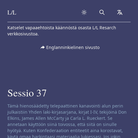
L/L
Search
collapse
Skip to content
Katselet vapaaehtoista käännöstä osasta L/L Resarch
verkkosivustoa.
Englanninkielinen sivusto
Sessio 37
Kanavoinnin vastuuvapausilmoitus:
Tämä hienosäädetty telepaattinen kanavointi alun perin
julkaistiin Yhden laki-kirjasarjana, kirjat I-IV, tekijöinä Don
Elkins, James Allen McCarty ja Carla L. Rueckert. Se
annetaan käyttöön siinä toivossa, että siitä on sinulle
hyötyä. Kuten Konfederaation entiteetit aina korostavat,
käytä omaa harkintaasi materiaalia lukiessasi. Jos jokin