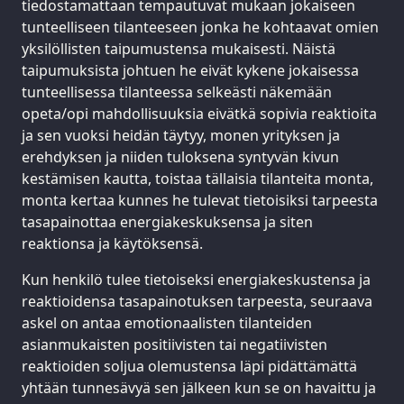
tiedostamattaan tempautuvat mukaan jokaiseen
tunteelliseen tilanteeseen jonka he kohtaavat omien
yksilöllisten taipumustensa mukaisesti. Näistä
taipumuksista johtuen he eivät kykene jokaisessa
tunteellisessa tilanteessa selkeästi näkemään
opeta/opi mahdollisuuksia eivätkä sopivia reaktioita
ja sen vuoksi heidän täytyy, monen yrityksen ja
erehdyksen ja niiden tuloksena syntyvän kivun
kestämisen kautta, toistaa tällaisia tilanteita monta,
monta kertaa kunnes he tulevat tietoisiksi tarpeesta
tasapainottaa energiakeskuksensa ja siten
reaktionsa ja käytöksensä.
Kun henkilö tulee tietoiseksi energiakeskustensa ja
reaktioidensa tasapainotuksen tarpeesta, seuraava
askel on antaa emotionaalisten tilanteiden
asianmukaisten positiivisten tai negatiivisten
reaktioiden soljua olemustensa läpi pidättämättä
yhtään tunnesävyä sen jälkeen kun se on havaittu ja