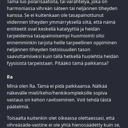
Tämä luo polarisaatiota, tai värähtelyä, joka on
harmoniassa vihreän säteen tai neljännen tiheyden
kanssa. Se ei kuitenkaan ole tasapainottunut
viidennen tiheyden ymmärryksellä siitä, että nämä
entiteetit ovat keskellä katalyyttiä ja heidän
tarpeidensa tasapainoisempi huomiointi olisi
ennemminkin tarjota heille tarpeellinen oppiminen
neljännen tiheyden tietoisuuden tason
saavuttamiseksi kuin tällä hetkellä huolehtia heidän
fyysisistä tarpeistaan. Pitääkö tämä paikkansa?
Ra
Minä olen Ra. Tämä ei pidä paikkaansa. Nälkää
näkevälle mieli/keho/henkikompleksille sopiva
vastaus on kehon ravitseminen. Voit tehdä tästä
päätelmiä.
Toisaalta kuitenkin olet oikeassa olettaessasi, että
vihreäsäde-vastine ei ole yhtä hienosäädetty kuin se,