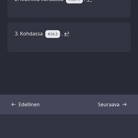
Kohdassa
.
↩
#34.3
Edellinen
Seuraava
Transkriptio
Transkriptio