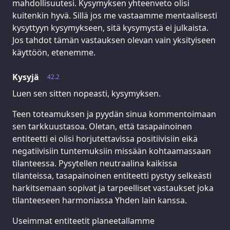
mahdollisuutesi. Kysymyksen yhteenveto olisi
kuitenkin hyvä. Sillä jos me vastaamme mentaalisesti
kysyttyyn kysymykseen, sitä kysymystä ei julkaista.
Jos tahdot tämän vastauksen olevan vain yksityiseen
käyttöön, etenemme.
Kysyjä
42.2
Luen sen sitten nopeasti, kysymyksen.
Teen toteamuksen ja pyydän sinua kommentoimaan
sen tarkkuustasoa. Oletan, että tasapainoinen
entiteetti ei olisi horjutettavissa positiivisiin eikä
negatiivisiin tuntemuksiin missään kohtaamassaan
tilanteessa. Pysytellen neutraalina kaikissa
tilanteissa, tasapainoinen entiteetti pystyy selkeästi
harkitsemaan sopivat ja tarpeelliset vastaukset joka
tilanteeseen harmoniassa Yhden lain kanssa.
Useimmat entiteetit planeetallamme