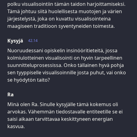
polku visualisointiin tämän taidon harjoittamiseksi.
Tämä johtuu siitä huolellisesta muotojen ja värien
järjestelystä, joka on kuvattu visualisointeina
maagiseen traditioon syventyneiden toimesta.
Kysyjä
42.14
Nuoruudessani opiskelin insinööritieteitä, jossa
kolmiulotteinen visualisointi on hyvin tarpeellinen
suunnitteluprosessissa. Onko tällainen hyvä pohja
sen tyyppiselle visualisoinnille josta puhut, vai onko
se hyödytön taito?
Ra
Minä olen Ra. Sinulle kysyjälle tämä kokemus oli
arvokas. Vähemmän tiedostavalle entiteetille se ei
saisi aikaan tarvittavaa keskittyneen energian
kasvua.