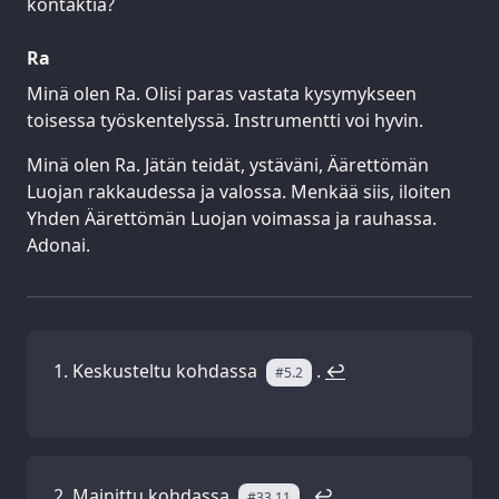
kontaktia?
Ra
Minä olen Ra. Olisi paras vastata kysymykseen
toisessa työskentelyssä. Instrumentti voi hyvin.
Minä olen Ra. Jätän teidät, ystäväni, Äärettömän
Luojan rakkaudessa ja valossa. Menkää siis, iloiten
Yhden Äärettömän Luojan voimassa ja rauhassa.
Adonai.
Keskusteltu kohdassa
.
↩
#5.2
Mainittu kohdassa
.
↩
#33.11