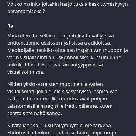
Voitko mainita joitakin harjoituksia keskittymiskyvyn
parantamiseksi?
Ra
Minä olen Ra. Sellaiset harjoitukset ovat yleisiä
entiteettienne useissa mystisissä traditioissa.
Meditoijalle henkilökohtaisen inspiroivan muodon ja
värin visualisointi on uskonnollisiksi kutsumienne
näkökohtien keskiössä tämäntyyppisessä
visualisoinnissa.
Niiden yksinkertaisten muotojen ja värien
visualisointi, joilla ei ole sisäsyntyistä inspiroivaa
vaikutusta entiteetille, muodostavat pohjan
taianomaisille maagisille traditioillenne, kuten
saattaisitte näitä sanoa.
Kuvitellaanko ruusu tai ympyrä ei ole tärkeää.
Ehdotus kuitenkin on, että valitaan jompikumpi