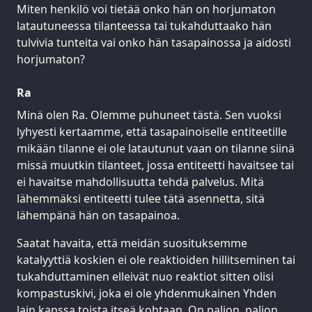
Miten henkilö voi tietää onko hän on horjumaton
latautuneessa tilanteessa tai tukahduttaako hän
tulvivia tunteita vai onko hän tasapainossa ja aidosti
horjumaton?
Ra
Minä olen Ra. Olemme puhuneet tästä. Sen vuoksi
lyhyesti kertaamme, että tasapainoiselle entiteetille
mikään tilanne ei ole latautunut vaan on tilanne siinä
missä muutkin tilanteet, jossa entiteetti havaitsee tai
ei havaitse mahdollisuutta tehdä palvelus. Mitä
lähemmäksi entiteetti tulee tätä asennetta, sitä
lähempänä hän on tasapainoa.
Saatat havaita, että meidän suosituksemme
katalyyttiä koskien ei ole reaktioiden hillitseminen tai
tukahduttaminen elleivät nuo reaktiot sitten olisi
kompastuskivi, joka ei ole yhdenmukainen Yhden
lain kanssa toista itseä kohtaan. On paljon, paljon