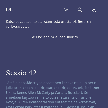
L/L
Search
collapse
Skip to content
Katselet vapaaehtoista käännöstä osasta L/L Resarch
verkkosivustoa.
Englanninkielinen sivusto
Sessio 42
Kanavoinnin vastuuvapausilmoitus:
Tämä hienosäädetty telepaattinen kanavointi alun perin
julkaistiin Yhden laki-kirjasarjana, kirjat I-IV, tekijöinä Don
Elkins, James Allen McCarty ja Carla L. Rueckert. Se
annetaan käyttöön siinä toivossa, että siitä on sinulle
hyötyä. Kuten Konfederaation entiteetit aina korostavat,
käytä omaa harkintaasi materiaalia lukiessasi. Jos jokin