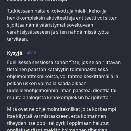
Tutkiessaan näitä ei-toivottuja mieli-, keho- ja
henkikompleksin aktiviteettejä entiteetti voi sitten
sijoittaa nämä vääristymät soveltuvaan
värähtelysäteeseen ja siten nähdä missä työtä
tarvitaan.
Kysyjä
42.12
Edellisessä sessiossa sanoit “Itse, jos se on riittävän
tietoinen paaston katalyytin toiminnasta sekä
ohjelmointitekniikoista, voi tahtoa keskittämällä ja
pelkän uskon voimalla saada aikaan
uudelleenohjelmoinnin ilman paastoa, dieettiä tai
muuta analogista kehokompleksin harjoitetta.”
Mitä ovat ne ohjelmointitekniikat joita korkeampi
itse käyttää varmistaakseen, että kolmannen
tiheyden itse oppii tai pyrkii oppimaan halutut
oppiläksyt tässä meidän kolmannen tiheyden