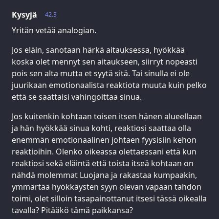
Kysyjä
42.3
Yritän vetää analogian.
Jos eläin, sanotaan härkä aitauksessa, hyökkää
koska olet mennyt sen aitaukseen, siirryt nopeasti
pois sen alta mutta et syytä sitä. Tai sinulla ei ole
juurikaan emotionaalista reaktiota muuta kuin pelko
että se saattaisi vahingoittaa sinua.
Jos kuitenkin kohtaan toisen itsen hänen alueellaan
ja hän hyökkää sinua kohti, reaktiosi saattaa olla
enemmän emotionaalinen johtaen fyysisiin kehon
reaktioihin. Olenko oikeassa olettaessani että kun
reaktiosi sekä eläintä että toista itseä kohtaan on
nähdä molemmat Luojana ja rakastaa kumpaakin,
ymmärtää hyökkäysten syyn olevan vapaan tahdon
toimi, olet silloin tasapainottanut itsesi tässä oikealla
tavalla? Pitääkö tämä paikkansa?