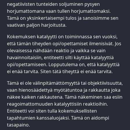
negatiivisten tunteiden soljuminen pysyen
horjumattomana vaan tullen horjumattomaksi.
Tämä on yksinkertaisempi tulos ja sanoisimme sen
vaativan paljon harjoitusta.
Kokemuksen katalyytti on toiminnassa sen vuoksi,
että tämän tiheyden opi/opettamiset ilmenisivät. Jos
olevaisessa nähdään reaktio ja vaikka se vain
havainnoitaisiin, entiteetti silti käyttää katalyyttiä
opi/opettamiseen. Lopputulema on, että katalyyttiä
ei enää tarvita. Siten tätä tiheyttä ei enää tarvita.
Tämä ei ole välinpitämättömyyttä tai objektiivisuutta,
vaan hienosäädettyä myötätuntoa ja rakkautta joka
näkee kaiken rakkautena. Tämä näkeminen saa esiin
reagoimattomuuden katalyyttisiin reaktioihin.
Entiteetti voi siten tulla kokemuksellisten
tapahtumien kanssaluojaksi. Tämä on aidompi
tasapaino.