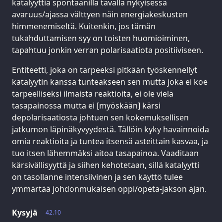
katalyyttiä spontaanilla tavalla nykyisessä
avaruus/ajassa välttyen näin energiakeskusten
himmenemiseltä. Kuitenkin, jos tämän
tukahduttamisen syy on toisten huomioiminen,
tapahtuu jonkin verran polarisaatiota positiiviseen.
Entiteetti, joka on tarpeeksi pitkään työskennellyt
katalyytin kanssa tunteakseen sen mutta joka ei koe
tarpeelliseksi ilmaista reaktioita, ei ole vielä
tasapainossa mutta ei [myöskään] kärsi
depolarisaatiosta johtuen sen kokemuksellisen
jatkumon läpinäkyvyydestä. Tällöin kyky havainnoida
omia reaktioita ja tuntea itsensä asteittain kasvaa, ja
tuo itsen lähemmäksi aitoa tasapainoa. Vaaditaan
kärsivällisyyttä ja siihen kehotetaan, sillä katalyytti
on tasollanne intensiivinen ja sen käyttö tulee
ymmärtää johdonmukaisen oppi/opeta-jakson ajan.
Kysyjä
42.10