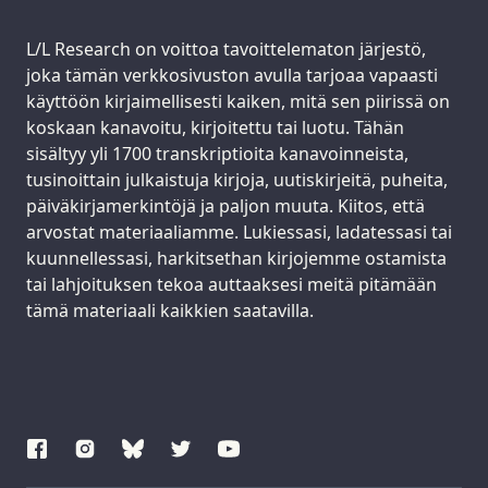
Support us:
L/L Research on voittoa tavoittelematon järjestö,
joka tämän verkkosivuston avulla tarjoaa vapaasti
käyttöön kirjaimellisesti kaiken, mitä sen piirissä on
koskaan kanavoitu, kirjoitettu tai luotu. Tähän
sisältyy yli 1700 transkriptioita kanavoinneista,
tusinoittain julkaistuja kirjoja, uutiskirjeitä, puheita,
päiväkirjamerkintöjä ja paljon muuta. Kiitos, että
arvostat materiaaliamme. Lukiessasi, ladatessasi tai
kuunnellessasi, harkitsethan kirjojemme ostamista
tai lahjoituksen tekoa auttaaksesi meitä pitämään
tämä materiaali kaikkien saatavilla.