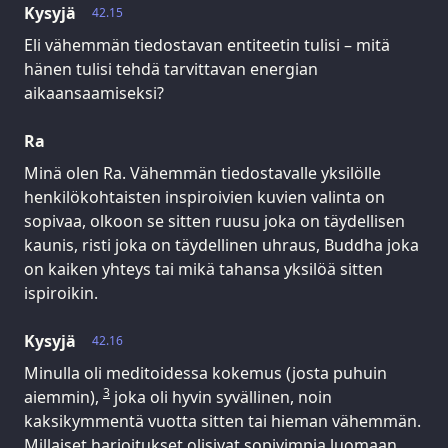
Kysyjä
42.15
Eli vähemmän tiedostavan entiteetin tulisi – mitä
hänen tulisi tehdä tarvittavan energian
aikaansaamiseksi?
Ra
Minä olen Ra. Vähemmän tiedostavalle yksilölle
henkilökohtaisten inspiroivien kuvien valinta on
sopivaa, olkoon se sitten ruusu joka on täydellisen
kaunis, risti joka on täydellinen uhraus, Buddha joka
on kaiken yhteys tai mikä tahansa yksilöä sitten
ispiroikin.
Kysyjä
42.16
Minulla oli meditoidessa kokemus (josta puhuin
3
aiemmin),
joka oli hyvin syvällinen, noin
kaksikymmentä vuotta sitten tai hieman vähemmän.
Millaiset harjoitukset olisivat sopivimpia luomaan