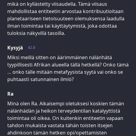
mikä on kyllästetty viisaudella. Tämä viisaus
mahdollistaa entiteetin arvostaa kontribuutioitaan
planetaariseen tietoisuuteen olemuksensa laadulla
ilman toimintaa tai käyttäytymistä, joka odottaa
tuloksia näkyvillä tasoilla.
Kysyjä
42.8
Miksi meillä sitten on äärimmäinen nälänhätä
tyypillisesti Afrikan alueella tällä hetkellä? Onko tämä
… onko tälle mitään metafyysista syytä vai onko se
puhtaasti satunnainen ilmiö?
Ra
Minä olen Ra. Aikaisempi oletuksesi koskien tämän
nälänhädän ja heikon terveydentilan katalyyttistä
toimintaa oli oikea. On kuitenkin entiteetin vapaan
tahdon mukaista vastata tähän toisten itsejen
ahdinkoon tämän hetken opi/opettamisten