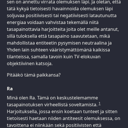
sen on annettu virrata olemuksen läpi. Ja oletan, että
tätä kykyä tietoisesti havainnoida olemuksen läpi
soljuvaa positiivisesti tai negatiivisesti latautunutta
energiaa voidaan vahvistaa tekemällä niitä
tasapainottavia harjoitteita joita olet meille antanut,
sillä tuloksella että tasapaino saavutetaan, mikä
mahdollistaa entiteetin pysymisen neutraalina ja
Yhden lain suhteen vääristymättömänä kaikissa
tilanteissa, samalla tavoin kuin TV-elokuvan
objektiivinen katsoja.
Pitääkö tämä paikkansa?
Ra
Minä olen Ra. Tämä on keskustelemamme
1
tasapainotuksen virheellistä soveltamista.
Harjoituksella, jossa ensin koetaan tunteet ja sitten
tietoisesti haetaan niiden antiteesit olemuksessa, on
tavoittena ei niinkään sekä positiivisten että