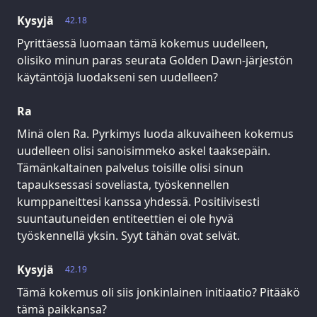
Kysyjä
42.18
Pyrittäessä luomaan tämä kokemus uudelleen,
olisiko minun paras seurata Golden Dawn-järjestön
käytäntöjä luodakseni sen uudelleen?
Ra
Minä olen Ra. Pyrkimys luoda alkuvaiheen kokemus
uudelleen olisi sanoisimmeko askel taaksepäin.
Tämänkaltainen palvelus toisille olisi sinun
tapauksessasi soveliasta, työskennellen
kumppaneittesi kanssa yhdessä. Positiivisesti
suuntautuneiden entiteettien ei ole hyvä
työskennellä yksin. Syyt tähän ovat selvät.
Kysyjä
42.19
Tämä kokemus oli siis jonkinlainen initiaatio? Pitääkö
tämä paikkansa?