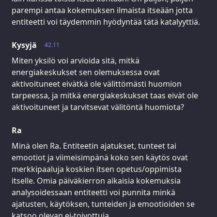
parempi antaa kokemuksen ilmaista itseään jotta
entiteetti voi täydemmin hyödyntää tätä katalyyttiä.
Kysyjä
42.11
Miten yksilö voi arvioida sitä, mitkä
energiakeskukset sen olemuksessa ovat
aktivoituneet eivätkä ole välittömästi huomion
tarpeessa, ja mitkä energiakeskukset taas eivät ole
aktivoituneet ja tarvitsevat välitöntä huomiota?
Ra
Minä olen Ra. Entiteetin ajatukset, tunteet tai
emootiot ja viimeisimpänä koko sen käytös ovat
merkkipaaluja koskien itsen opetus/oppimista
itselle. Omia päiväkierron aikaisia kokemuksia
analysoidessaan entiteetti voi punnita minkä
ajatusten, käytöksen, tunteiden ja emootioiden se
katsoo olevan ei-toivottuja.