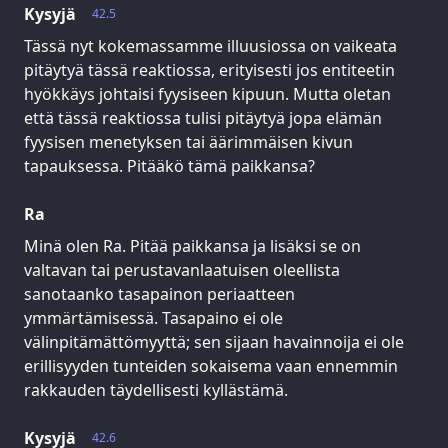
Kysyjä
42.5
Tässä nyt kokemassamme illuusiossa on vaikeata
pitäytyä tässä reaktiossa, erityisesti jos entiteetin
hyökkäys johtaisi fyysiseen kipuun. Mutta oletan
että tässä reaktiossa tulisi pitäytyä jopa elämän
fyysisen menetyksen tai äärimmäisen kivun
tapauksessa. Pitääkö tämä paikkansa?
Ra
Minä olen Ra. Pitää paikkansa ja lisäksi se on
valtavan tai perustavanlaatuisen oleellista
sanotaanko tasapainon periaatteen
ymmärtämisessä. Tasapaino ei ole
välinpitämättömyyttä; sen sijaan havainnoija ei ole
erillisyyden tunteiden sokaisema vaan ennemmin
rakkauden täydellisesti kyllästämä.
Kysyjä
42.6