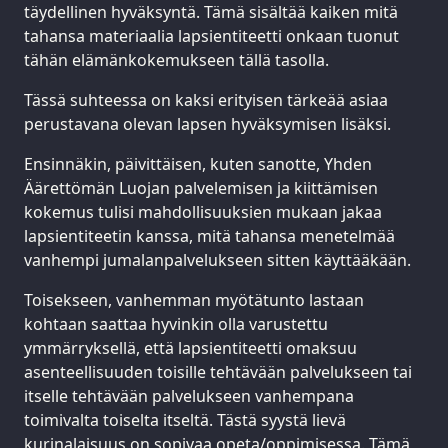
täydellinen hyväksyntä. Tämä sisältää kaiken mitä
tahansa materiaalia lapsientiteetti onkaan tuonut
tähän elämänkokemukseen tällä tasolla.
Tässä suhteessa on kaksi erityisen tärkeää asiaa
perustavana olevan lapsen hyväksymisen lisäksi.
Ensinnäkin, päivittäisen, kuten sanotte, Yhden
Äärettömän Luojan palvelemisen ja kiittämisen
kokemus tulisi mahdollisuuksien mukaan jakaa
lapsientiteetin kanssa, mitä tahansa menetelmää
vanhempi jumalanpalvelukseen sitten käyttääkään.
Toisekseen, vanhemman myötätunto lastaan
kohtaan saattaa hyvinkin olla varustettu
ymmärryksellä, että lapsientiteetti omaksuu
asenteellisuuden toisille tehtävään palvelukseen tai
itselle tehtävään palvelukseen vanhempana
toimivalta toiselta itseltä. Tästä syystä lievä
kurinalaisuus on sopivaa opeta/oppimisessa. Tämä