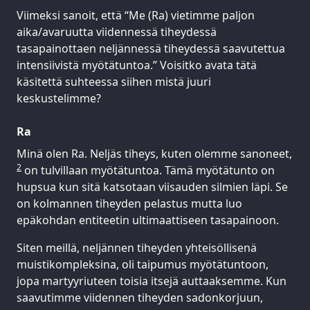
Viimeksi sanoit, että “Me (Ra) vietimme paljon
aika/avaruutta viidennessä tiheydessä
tasapainottaen neljännessä tiheydessä saavutettua
intensiivistä myötätuntoa.” Voisitko avata tätä
käsitettä suhteessa siihen mistä juuri
keskustelimme?
Ra
Minä olen Ra. Neljäs tiheys, kuten olemme sanoneet,
2
on tulvillaan myötätuntoa. Tämä myötätunto on
hupsua kun sitä katsotaan viisauden silmien läpi. Se
on kolmannen tiheyden pelastus mutta luo
epäkohdan entiteetin ultimaattiseen tasapainoon.
Siten meillä, neljännen tiheyden yhteisöllisenä
muistikompleksina, oli taipumus myötätuntoon,
jopa martyyriuteen toisia itsejä auttaaksemme. Kun
saavutimme viidennen tiheyden sadonkorjuun,