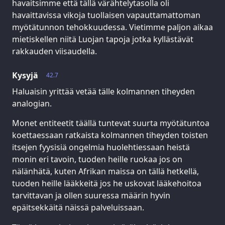
havaitsimme että tällä värähtelytasolla oli
havaittavissa vikoja tuollaisen vapauttamattoman
myötätunnon tehokkuudessa. Vietimme paljon aikaa
mietiskellen niitä Luojan tapoja jotka kyllästävät
rakkauden viisaudella.
Kysyjä
42.7
Haluaisin yrittää vetää tälle kolmannen tiheyden
analogian.
Monet entiteetit täällä tuntevat suurta myötätuntoa
koettaessaan ratkaista kolmannen tiheyden toisten
itsejen fyysisiä ongelmia huolehtiessaan heistä
monin eri tavoin, tuoden heille ruokaa jos on
nälänhätä, kuten Afrikan maissa on tällä hetkellä,
tuoden heille lääkkeitä jos he uskovat lääkehoitoa
tarvittavan ja ollen suuressa määrin hyvin
epäitsekkäitä näissä palveluissaan.