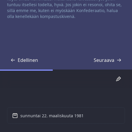
tuntuu itsellesi todelta, hyvä. Jos jokin ei resonoi, ohita se,
sillä emme me, kuten ei myöskään Konfederaatio, halua
olla kenellekään kompastuskivenä.
Edellinen
Seuraava
Transkriptio
Transkriptio
sunnuntai 22. maaliskuuta 1981