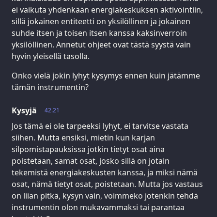
ei vaikuta yhdenkään energiakeskuksen aktivointiin,
sillä jokainen entiteetti on yksilöllinen ja jokainen
suhde itsen ja toisen itsen kanssa kaksinverroin
yksilöllinen. Annetut ohjeet ovat tästä syystä vain
hyvin yleisellä tasolla.
Onko vielä jokin lyhyt kysymys ennen kuin jätämme
tämän instrumentin?
Kysyjä
42.21
Jos tämä ei ole tarpeeksi lyhyt, ei tarvitse vastata
siihen. Mutta ensiksi, mietin kun karjan
silpomistapauksissa jotkin tietyt osat aina
poistetaan, samat osat, josko sillä on jotain
tekemistä energiakeskusten kanssa, ja miksi nämä
osat, nämä tietyt osat, poistetaan. Mutta jos vastaus
on liian pitkä, kysyn vain, voimmeko jotenkin tehdä
instrumentin olon mukavammaksi tai parantaa