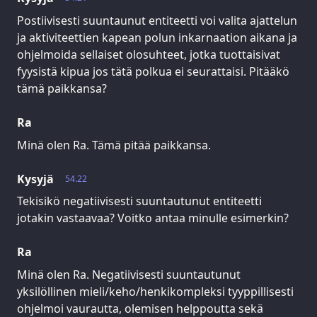
Postiivisesti suuntaunut entiteetti voi valita ajattelun
ja aktiviteettien kapean polun inkarnaation aikana ja
ohjelmoida sellaiset olosuhteet, jotka tuottaisivat
fyysistä kipua jos tätä polkua ei seurattaisi. Pitääkö
tämä paikkansa?
Ra
Minä olen Ra. Tämä pitää paikkansa.
Kysyjä
54.22
Tekisikö negatiivisesti suuntautunut entiteetti
jotakin vastaavaa? Voitko antaa minulle esimerkin?
Ra
Minä olen Ra. Negatiivisesti suuntautunut
yksilöllinen mieli/keho/henkikompleksi tyyppillisesti
ohjelmoi vaurautta, olemisen helppoutta sekä