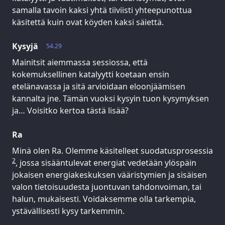
samalla tavoin kaksi yhtä tiiviisti yhteepunottua
käsitettä kuin ovat köyden kaksi säiettä.
Kysyjä
54.29
Mainitsit aiemmassa sessiossa, että
kokemuksellinen katalyytti koetaan ensin
etelänavassa ja sitä arvioidaan eloonjäämisen
kannalta jne. Tämän vuoksi kysyin tuon kysymyksen
ja… Voisitko kertoa tästä lisää?
Ra
Minä olen Ra. Olemme käsitelleet suodatusprosessia
2
, jossa sisääntulevat energiat vedetään ylöspäin
jokaisen energiakeskuksen vääristymien ja sisäisen
valon tietoisuudesta juontuvan tahdonvoiman, tai
halun, mukaisesti. Voidaksemme olla tarkempia,
ystävällisesti kysy tarkemmin.