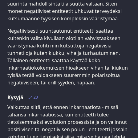
suurinta mahdollisinta tilaisuutta valtaan. Siten
monet negatiiviset entiteetit uhkuvat terveydeksi
kutsumaanne fyysisen kompleksin vääristymää.
Negatiivisesti suuntautunut entiteetti saattaa
kuitenkin valita kivuliaan olotilan vahvistaakseen
vääristymää kohti niin kutsuttuja negatiivisia
tunnetiloja kuten kiukku, viha ja turhautuminen.
Tällainen entiteetti saattaa käyttää koko
inkarnaatiokokemuksen hioakseen vihan tai kiukun
tylsää terää voidakseen suuremmin polarisoitua
negatiiviseen, tai erillisyyden, napaan.
Kysyjä
54.23
Vaikuttaa siltä, että ennen inkarnaatiota - missä
tahansa inkarnaatiossa, kun entiteetti tulee
tietoisemmaksi evolution prosessista ja on valinnut
positiivisen tai negatiivisen polun - entiteetti jossain
kohden tulee tietoiseksi siitä, mitä se haluaa tehdä