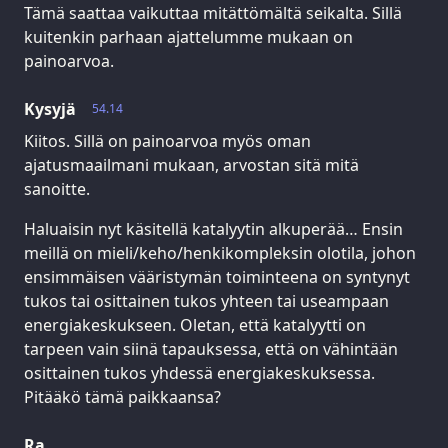
Tämä saattaa vaikuttaa mitättömältä seikalta. Sillä
kuitenkin parhaan ajattelumme mukaan on
painoarvoa.
Kysyjä
54.14
Kiitos. Sillä on painoarvoa myös oman
ajatusmaailmani mukaan, arvostan sitä mitä
sanoitte.
Haluaisin nyt käsitellä katalyytin alkuperää… Ensin
meillä on mieli/keho/henkikompleksin olotila, johon
ensimmäisen vääristymän toiminteena on syntynyt
tukos tai osittainen tukos yhteen tai useampaan
energiakeskukseen. Oletan, että katalyytti on
tarpeen vain siinä tapauksessa, että on vähintään
osittainen tukos yhdessä energiakeskuksessa.
Pitääkö tämä paikkaansa?
Ra