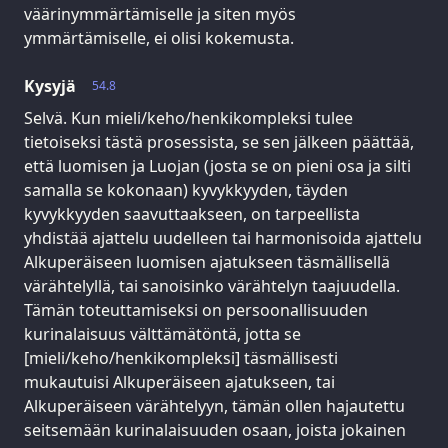
väärinymmärtämiselle ja siten myös
ymmärtämiselle, ei olisi kokemusta.
Kysyjä
54.8
Selvä. Kun mieli/keho/henkikompleksi tulee
tietoiseksi tästä prosessista, se sen jälkeen päättää,
että luomisen ja Luojan (josta se on pieni osa ja silti
samalla se kokonaan) kyvykkyyden, täyden
kyvykkyyden saavuttaakseen, on tarpeellista
yhdistää ajattelu uudelleen tai harmonisoida ajattelu
Alkuperäiseen luomisen ajatukseen täsmällisellä
värähtelyllä, tai sanoisinko värähtelyn taajuudella.
Tämän toteuttamiseksi on persoonallisuuden
kurinalaisuus välttämätöntä, jotta se
[mieli/keho/henkikompleksi] täsmällisesti
mukautuisi Alkuperäiseen ajatukseen, tai
Alkuperäiseen värähtelyyn, tämän ollen hajautettu
seitsemään kurinalaisuuden osaan, joista jokainen