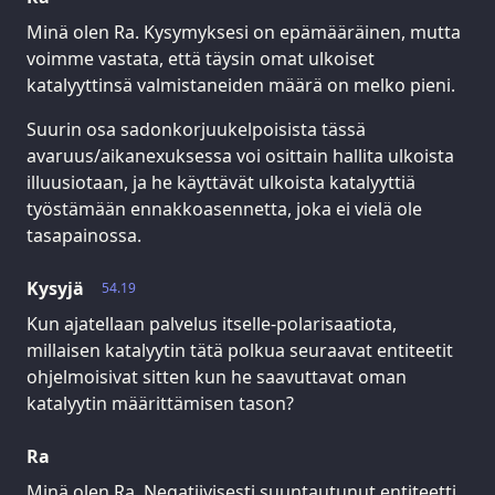
Minä olen Ra. Kysymyksesi on epämääräinen, mutta
voimme vastata, että täysin omat ulkoiset
katalyyttinsä valmistaneiden määrä on melko pieni.
Suurin osa sadonkorjuukelpoisista tässä
avaruus/aikanexuksessa voi osittain hallita ulkoista
illuusiotaan, ja he käyttävät ulkoista katalyyttiä
työstämään ennakkoasennetta, joka ei vielä ole
tasapainossa.
Kysyjä
54.19
Kun ajatellaan palvelus itselle-polarisaatiota,
millaisen katalyytin tätä polkua seuraavat entiteetit
ohjelmoisivat sitten kun he saavuttavat oman
katalyytin määrittämisen tason?
Ra
Minä olen Ra. Negatiivisesti suuntautunut entiteetti