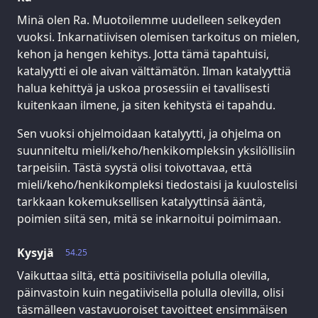
Minä olen Ra. Muotoilemme uudelleen selkeyden
vuoksi. Inkarnatiivisen olemisen tarkoitus on mielen,
kehon ja hengen kehitys. Jotta tämä tapahtuisi,
katalyytti ei ole aivan välttämätön. Ilman katalyyttiä
halua kehittyä ja uskoa prosessiin ei tavallisesti
kuitenkaan ilmene, ja siten kehitystä ei tapahdu.
Sen vuoksi ohjelmoidaan katalyytti, ja ohjelma on
suunniteltu mieli/keho/henkikompleksin yksilöllisiin
tarpeisiin. Tästä syystä olisi toivottavaa, että
mieli/keho/henkikompleksi tiedostaisi ja kuulostelisi
tarkkaan kokemuksellisen katalyyttinsä ääntä,
poimien siitä sen, mitä se inkarnoitui poimimaan.
Kysyjä
54.25
Vaikuttaa siltä, että positiivisella polulla olevilla,
päinvastoin kuin negatiivisella polulla olevilla, olisi
täsmälleen vastavuoroiset tavoitteet ensimmäisen