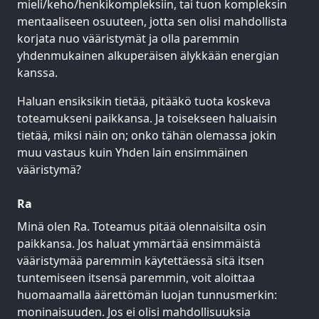
mieli/keho/henkikompleksiin, tai tuon kompleksin
mentaaliseen osuuteen, jotta sen olisi mahdollista
korjata nuo vääristymät ja olla paremmin
yhdenmukainen alkuperäisen älykkään energian
kanssa.
Haluan ensiksikin tietää, pitääkö tuota koskeva
toteamukseni paikkansa. Ja toisekseen haluaisin
tietää, miksi näin on; onko tähän olemassa jokin
muu vastaus kuin Yhden lain ensimmäinen
vääristymä?
Ra
Minä olen Ra. Toteamus pitää olennaisilta osin
paikkansa. Jos haluat ymmärtää ensimmäistä
vääristymää paremmin käytettäessä sitä itsen
tuntemiseen itsensä paremmin, voit aloittaa
huomaamalla äärettömän luojan tunnusmerkin:
moninaisuuden. Jos ei olisi mahdollisuuksia