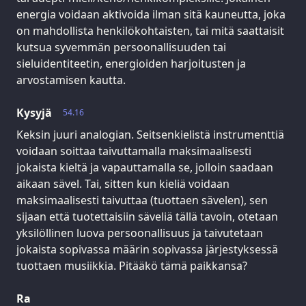
energia voidaan aktivoida ilman sitä kauneutta, joka
on mahdollista henkilökohtaisten, tai mitä saattaisit
kutsua syvemmän persoonallisuuden tai
sieluidentiteetin, energioiden harjoitusten ja
arvostamisen kautta.
Kysyjä
54.16
Keksin juuri analogian. Seitsenkielistä instrumenttiä
voidaan soittaa taivuttamalla maksimaalisesti
jokaista kieltä ja vapauttamalla se, jolloin saadaan
aikaan sävel. Tai, sitten kun kieliä voidaan
maksimaalisesti taivuttaa (tuottaen sävelen), sen
sijaan että tuotettaisiin säveliä tällä tavoin, otetaan
yksilöllinen luova persoonallisuus ja taivutetaan
jokaista sopivassa määrin sopivassa järjestyksessä
tuottaen musiikkia. Pitääkö tämä paikkansa?
Ra