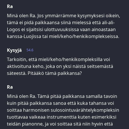
Ra
Minä olen Ra. Jos ymmärrämme kysymyksesi oikein,
tämä ei pidä paikkaansa siinä mielessä että ali-ali-
Logos ei sijaitsisi ulottuvuuksissa vaan ainoastaan
kanssa-Luojissa tai mieli/keho/henkikomplekseissa.
Kysyjä
54.6
Tarkoitin, että mieli/keho/henkikompleksilla voi
aktivoituna keho, joka on yksi näistä seitsemästä
säteestä. Pitääkö tämä paikkansa?
Ra
Minä olen Ra. Tämä pitää paikkansa samalla tavoin
kuin pitää paikkansa sanoa että kuka tahansa voi
soittaa harmonisen sulosointuvärähtelykompleksin
tuottavaa vaikeaa instrumenttia kuten esimerkiksi
teidän pianonne, ja voi soittaa sitä niin hyvin että