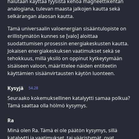
halutaan käyttää fyysistä kehoa magneettikentän
analogiana, tulevan maasta jalkojen kautta sekä
selkärangan alaosan kautta.
Tämä universaalin valoenergian sisääntulopiste on
erillistymätön kunnes se [valo] aloittaa
suodattumisen prosessin energiakeskusten kautta.
Jokaisen energiakeskuksen vaatimukset sekä se
tehokkuus, millä yksilö on oppinut kytkeytymään
sisäiseen valoon, määrittelee näiden entiteetin
käyttämien sisäänvirtausten käytön luonteen.
Kysyjä
54.28
Seuraako kokemuksellinen katalyytti samaa polkua?
Tämä saattaa olla hölmö kysymys.
Ra
Minä olen Ra. Tämä ei ole päätön kysymys, sillä
katalyytti ja vaatimukset, tai vääristymät, ovat