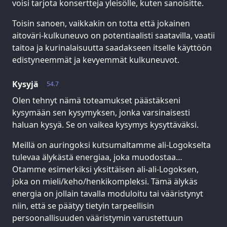
voisi tarjota konsertteja yleisölle, kuten sanoisitte.
Toisin sanoen, vaikkakin on totta että jokainen
aitoväri-kulkuneuvo on potentiaalisti saatavilla, vaatii
taitoa ja kurinalaisuutta saadakseen itselle käyttöön
edistyneemmät ja kevyemmät kulkuneuvot.
Kysyjä
54.7
Olen tehnyt nämä toteamukset päästäkseni
kysymään sen kysymyksen, jonka varsinaisesti
haluan kysyä. Se on vaikea kysymys kysyttäväksi.
Meillä on auringoksi kutsumaltamme ali-Logokselta
tulevaa älykästä energiaa, joka muodostaa…
Otamme esimerkiksi yksittäisen ali-ali-Logoksen,
joka on mieli/keho/henkikompleksi. Tämä älykäs
energia on jollain tavalla moduloitu tai vääristynyt
niin, että se päätyy tietyin tarpeellisin
persoonallisuuden vääristymin varustettuun