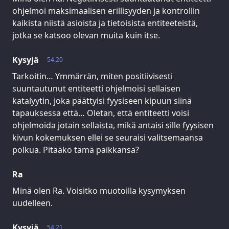
ohjelmoi maksimaalisen erillisyyden ja kontrollin
kaikista niistä asioista ja tietoisista entiteeteistä,
jotka se katsoo olevan muita kuin itse.
Kysyjä
54.20
Tarkoitin… Ymmärrän, miten positiivisesti
suuntautunut entiteetti ohjelmoisi sellaisen
katalyytin, joka päättyisi fyysiseen kipuun siinä
tapauksessa että… Oletan, että entiteetti voisi
ohjelmoida jotain sellaista, mikä antaisi sille fyysisen
kivun kokemuksen ellei se seuraisi valitsemaansa
polkua. Pitääkö tämä paikkansa?
Ra
Minä olen Ra. Voisitko muotoilla kysymyksen
uudelleen.
Kysyjä
54.21