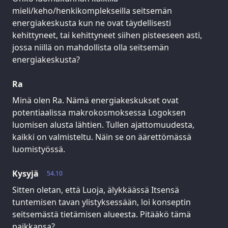
mieli/keho/henkikomplekseilla seitsemän
energiakeskusta kun ne ovat täydellisesti
kehittyneet, tai kehittyneet siihen pisteeseen asti,
jossa niillä on mahdollista olla seitsemän
energiakeskusta?
Ra
Minä olen Ra. Nämä energiakeskukset ovat
potentiaalissa makrokosmoksessa Logoksen
luomisen alusta lähtien. Tullen ajattomuudesta,
kaikki on valmisteltu. Näin se on äärettömässä
luomistyössä.
Kysyjä
54.10
Sitten oletan, että Luoja, älykkäässä Itsensä
tuntemisen tavan ylistyksessään, loi konseptin
seitsemästä tietämisen alueesta. Pitääkö tämä
paikkansa?