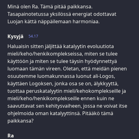
Minä olen Ra. Tämä pitää paikkansa.
Tasapainotetussa yksilössä energiat odottavat
Luojan kättä näppäilemaan harmoniaa.
Kysyjä
54.17
Haluaisin sitten jäljittää katalyytin evoluutiota
mieli/keho/henkikomplekseissa, miten se tulee
käyttöön ja miten se tulee täysin hyödynnettyä
luomaan tämän vireen. Oletan, että meidän pienen
osuutemme luomakunnassa luonut ali-Logos,
käyttäen Logoksen, jonka osa se on, älykkyyttä,
tuottaa peruskatalyytin mieli/kehokomplekseille ja
mieli/keho/henkikomplekseille ennen kuin ne
saavuttavat sen kehitysvaiheen, jossa ne voivat itse
ohjelmoida oman katalyyttinsä. Pitääkö tämä
paikkansa?
Ra