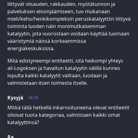
liittyvät viisauden, rakkauden, myötätunnon ja
palveluksen eloonjäämiseen, tuo mukanaan
mieli/keho/henkikompleksin peruskatalyyttiin liittyvä
toiminta luoden näin monimutkaisemman
katalyytin, jota vuorostaan voidaan käyttää luomaan
vääristymiä näissä korkeammissa
energiakeskuksissa.
Mitä edistyneempi entiteetti, sitä heikompi yhteys
ali-Logoksen ja havaitun katalyytin välillä kunnes
lopulta kaikki katalyytit valitaan, luodaan ja
valmistetaan itsen toimesta itselle.
Kysyjä
54.18
Mitkä tällä hetkellä inkarnoituneena olevat entiteetit
olisivat tuota kategoriaa, valmistaen kaikki omat
katalyyttinsä?
Ra