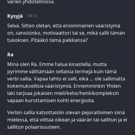
värien yhdistelmissä.
Kysyjä
54.13
Selvä. Sitten oletan, että ensimmäinen vääristymä
on, sanoisinko, motivaattori tai se, mikä sallii tämän
tukoksen. Pitääkö tämä paikkansa?
Ra
Minä olen Ra. Emme halua kinastella, mutta
pyrimme välttämään sellaisia termejä kuin tämä
verbi sallia. Vapaa tahto ei salli, eikä … ole sallimatta
kokemuksellisia vääristymiä. Ennemminkin Yhden
laki tarjoaa jokaisen mieli/keho/henkikompleksin
vapaan kurottamisen kohti energioita.
Verbin sallia katsottaisiin olevan pejoratiivinen siinä
mielessä, että viittaa oikean ja väärän tai sallitun ja ei
sallitun polaarisuuteen.