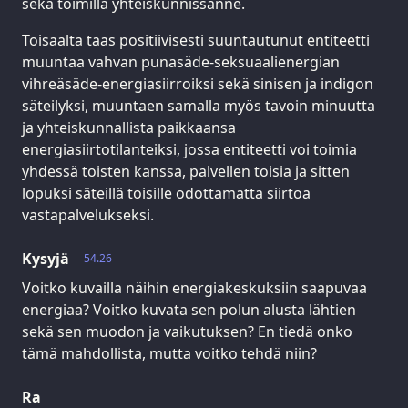
sekä toimilla yhteiskunnissanne.
Toisaalta taas positiivisesti suuntautunut entiteetti
muuntaa vahvan punasäde-seksuaalienergian
vihreäsäde-energiasiirroiksi sekä sinisen ja indigon
säteilyksi, muuntaen samalla myös tavoin minuutta
ja yhteiskunnallista paikkaansa
energiasiirtotilanteiksi, jossa entiteetti voi toimia
yhdessä toisten kanssa, palvellen toisia ja sitten
lopuksi säteillä toisille odottamatta siirtoa
vastapalvelukseksi.
Kysyjä
54.26
Voitko kuvailla näihin energiakeskuksiin saapuvaa
energiaa? Voitko kuvata sen polun alusta lähtien
sekä sen muodon ja vaikutuksen? En tiedä onko
tämä mahdollista, mutta voitko tehdä niin?
Ra