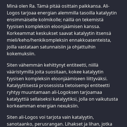
Minä olen Ra. Tämä pitää osittain paikkansa. Ali-
Logos tarjoaa energian alemmilla tasoilla katalyytin
ensimmäiselle kolmikolle; näillä on tekemistä
fyysisen kompleksin eloonjäämisen kanssa.
Korkeammat keskukset saavat katalyytin itsensä
mieli/keho/henkikompleksin ennakkoasenteista,
joilla vastataan satunnaisiin ja ohjattuihin
kokemuksiin.
Siten vähemmän kehittynyt entiteetti, niillä
vääristymillä joita suositaan, kokee katalyytin
fyysisen kompleksin eloonjäämiseen liittyväksi.
Katalyyttisestä prosessista tietoisempi entiteetti
ryhtyy muuntamaan ali-Logoksen tarjoamaa
katalyyttiä sellaiseksi katalyytiksi, jolla on vaikutusta
korkeamman energian nexuksiin.
Siten ali-Logos voi tarjota vain katalyytin,
sanotaanko, perusrangan. Lihakset ja lihan, jotka