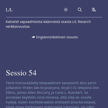
L/L
Search
collapse
Skip to content
Katselet vapaaehtoista käännöstä osasta L/L Resarch
verkkosivustoa.
Englanninkielinen sivusto
Sessio 54
Kanavoinnin vastuuvapausilmoitus:
Tämä hienosäädetty telepaattinen kanavointi alun perin
julkaistiin Yhden laki-kirjasarjana, kirjat I-IV, tekijöinä Don
Elkins, James Allen McCarty ja Carla L. Rueckert. Se
annetaan käyttöön siinä toivossa, että siitä on sinulle
hyötyä. Kuten Konfederaation entiteetit aina korostavat,
käytä omaa harkintaasi materiaalia lukiessasi. Jos jokin