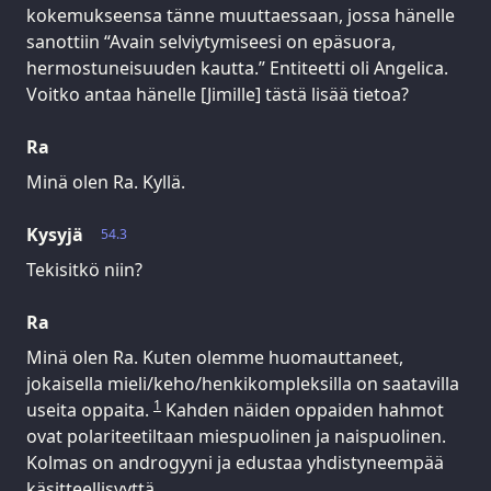
kokemukseensa tänne muuttaessaan, jossa hänelle
sanottiin “Avain selviytymiseesi on epäsuora,
hermostuneisuuden kautta.” Entiteetti oli Angelica.
Voitko antaa hänelle [Jimille] tästä lisää tietoa?
Ra
Minä olen Ra. Kyllä.
Kysyjä
54.3
Tekisitkö niin?
Ra
Minä olen Ra. Kuten olemme huomauttaneet,
jokaisella mieli/keho/henkikompleksilla on saatavilla
1
useita oppaita.
Kahden näiden oppaiden hahmot
ovat polariteetiltaan miespuolinen ja naispuolinen.
Kolmas on androgyyni ja edustaa yhdistyneempää
käsitteellisyyttä.