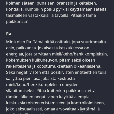
kolmen säteen, punaisen, oranssin ja keltaisen,
kohdalla. Kumpikin polku pyrkisi käyttämään säteitä
täsmälleen vastakkaisilla tavoilla. Pitääkö tämä
paikkansa?
Ra
Minä olen Ra. Tämä pitää osittain, jopa suurimmalta
osin, paikkansa. Jokaisessa keskuksessa on
energiaa, jota tarvitaan mieli/keho/henkikompleksin,
kokemuksen kulkuneuvon, pitämiseksi oikean
rakenteisena ja koostumukseltaan oikeanlaisena.
Sekä negatiivisten että positiivisten entiteettien tulisi
säilyttää pieni osa jokaista keskusta
mieli/keho/henkikompleksin eheyden
ylläpitämiseksi. Pitää kuitenkin paikkansa, että
tämän jälkeen negatiivinen käyttää alempia
keskuksia toisten eristämiseen ja kontrolloimiseen,
joko seksuaalisesti, omaa arvovaltaa käyttämällä