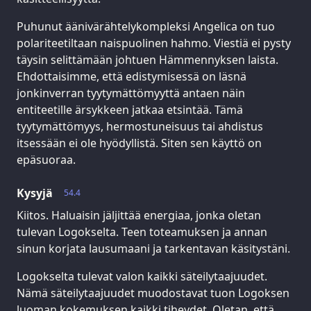
Puhunut äänivärähtelykompleksi Angelica on tuo
polariteetiltaan naispuolinen hahmo. Viestiä ei pysty
täysin selittämään johtuen Hämmennyksen laista.
Ehdottaisimme, että edistymisessä on läsnä
jonkinverran tyytymättömyyttä antaen näin
entiteetille ärsykkeen jatkaa etsintää. Tämä
tyytymättömyys, hermostuneisuus tai ahdistus
itsessään ei ole hyödyllistä. Siten sen käyttö on
epäsuoraa.
Kysyjä
54.4
Kiitos. Haluaisin jäljittää energiaa, jonka oletan
tulevan Logokselta. Teen toteamuksen ja annan
sinun korjata lausumaani ja tarkentavan käsitystäni.
Logokselta tulevat valon kaikki säteilytaajuudet.
Nämä säteilytaajuudet muodostavat tuon Logoksen
luoman kokemuksen kaikki tiheydet. Oletan, että