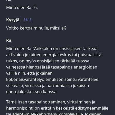
Minä olen Ra. Ei.
Kysyjä
54.15
Voitko kertoa minulle, miksi ei?
Ra
Minä olen Ra. Vaikkakin on ensisijaisen tärkeää
aktivoida jokainen energiakeskus tai poistaa siitä
tukos, on myös ensisijaisen tärkeää tuossa
vaiheessa hienosäätää tasapainoa energioiden
välillä niin, että jokainen
kokonaisvärähtelyolemuksen sointu värähtelee
selkeästi, vireessä ja harmoniassa jokaisen
energiakeskuksen kanssa.
Tämä itsen tasapainottaminen, virittäminen ja
harmonisointi on erittäin keskeistä edistyneemmälle
tai adepti-mieli/keho/henkikompleksille. Jokainen