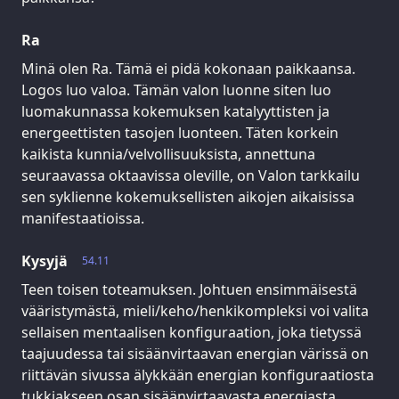
Ra
Minä olen Ra. Tämä ei pidä kokonaan paikkaansa.
Logos luo valoa. Tämän valon luonne siten luo
luomakunnassa kokemuksen katalyyttisten ja
energeettisten tasojen luonteen. Täten korkein
kaikista kunnia/velvollisuuksista, annettuna
seuraavassa oktaavissa oleville, on Valon tarkkailu
sen syklienne kokemuksellisten aikojen aikaisissa
manifestaatioissa.
Kysyjä
54.11
Teen toisen toteamuksen. Johtuen ensimmäisestä
vääristymästä, mieli/keho/henkikompleksi voi valita
sellaisen mentaalisen konfiguraation, joka tietyssä
taajuudessa tai sisäänvirtaavan energian värissä on
riittävän sivussa älykkään energian konfiguraatiosta
tukkiakseen osan sisäänvirtaavasta energiasta