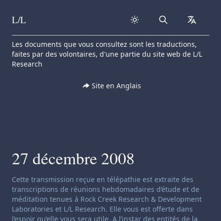
L/L
Search
collapse
Skip to content
Les documents que vous consultez sont les traductions,
faites par des volontaires, d'une partie du site web de L/L
Research
Site en Anglais
27 décembre 2008
Clause de non-responsabilité concernant le channeling:
Cette transmission reçue en télépathie est extraite des
transcriptions de réunions hebdomadaires d’étude et de
méditation tenues à Rock Creek Research & Development
Laboratories et L/L Research. Elle vous est offerte dans
l’espoir qu’elle vous sera utile. A l’instar des entités de la