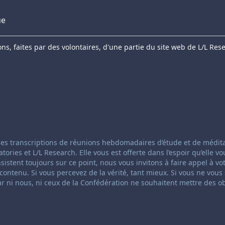
ue
s, faites par des volontaires, d'une partie du site web de L/L Res
anneling:
 des transcriptions de réunions hebdomadaires d’étude et de médit
ies et L/L Research. Elle vous est offerte dans l’espoir qu’elle vo
insistent toujours sur ce point, nous vous invitons à faire appel à vo
ontenu. Si vous percevez de la vérité, tant mieux. Si vous ne vous
ar ni nous, ni ceux de la Confédération ne souhaitent mettre des o