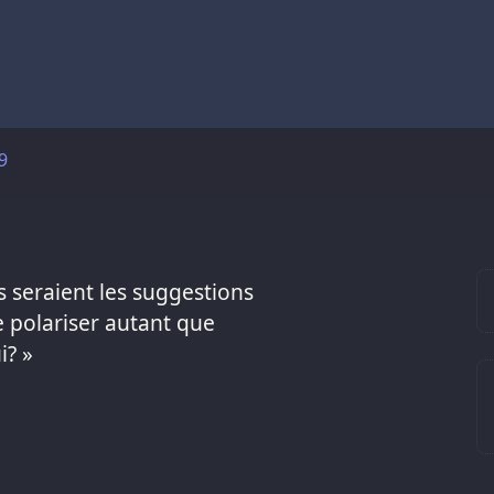
9
es seraient les suggestions
e polariser autant que
i? »