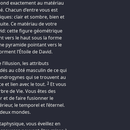
respond exactement au matériau
ité. Chacun d’entre vous est
ues: clair et sombre, bien et
 suite. Ce matériau de votre
vid: cette figure géométrique
t vers le haut sous la forme
une pyramide pointant vers le
orment l’Étoile de David.
l’illusion, les attributs
rdés au côté masculin de ce qui
s androgynes qui se trouvent au
3
e et lien avec le tout.
Et vous
Arbre de Vie. Vous êtes des
 et de faire fusionner le
rieur, le temporel et l’éternel.
e deux mondes.
taphysique, vous éveillez en