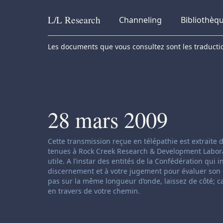
L/L
Research
Channeling
Bibliothèq
Skip to content
Les documents que vous consultez sont les traduction
28 mars 2009
Clause de non-responsabilité concernant le ch
Cette transmission reçue en télépathie est extraite
tenues à Rock Creek Research & Development Laborator
utile. A l’instar des entités de la Confédération qui 
discernement et à votre jugement pour évaluer son c
pas sur la même longueur d’onde, laissez de côté; c
en travers de votre chemin.