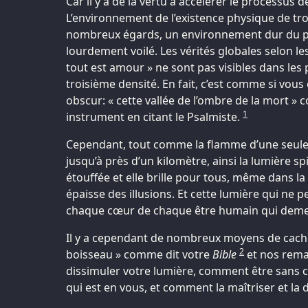
Car il y a de la vertu à accélérer le processus d
L’environnement de l’existence physique de tro
nombreux égards, un environnement dur du poin
lourdement voilé. Les vérités globales selon les
tout est amour » ne sont pas visibles dans les
troisième densité. En fait, c’est comme si vou
obscur: « cette vallée de l’ombre de la mort » c
1
instrument en citant le Psalmiste.
Cependant, tout comme la flamme d’une seule
jusqu’à près d’un kilomètre, ainsi la lumière sp
étouffée et elle brille pour tous, même dans la 
épaisse des illusions. Et cette lumière qui ne p
chaque cœur de chaque être humain qui demeur
Il y a cependant de nombreux moyens de cache
2
boisseau » comme dit votre
Bible
et nos rema
dissimuler votre lumière, comment être sans cr
qui est en vous, et comment la maîtriser et la d