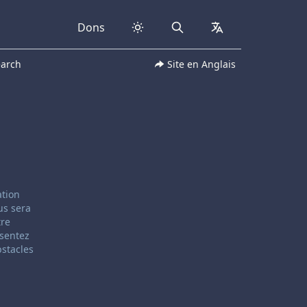
Dons
Search
collapsed
earch
Site en Anglais
ation
us sera
tre
 sentez
bstacles