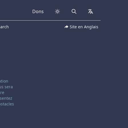
Dons
Search
collapsed
earch
Site en Anglais
ation
us sera
tre
 sentez
bstacles