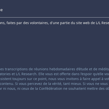
ue
s, faites par des volontaires, d'une partie du site web de L/L Res
anneling:
 des transcriptions de réunions hebdomadaires d’étude et de médit
ies et L/L Research. Elle vous est offerte dans l’espoir qu’elle vo
insistent toujours sur ce point, nous vous invitons à faire appel à vo
ontenu. Si vous percevez de la vérité, tant mieux. Si vous ne vous
ar ni nous, ni ceux de la Confédération ne souhaitent mettre des o