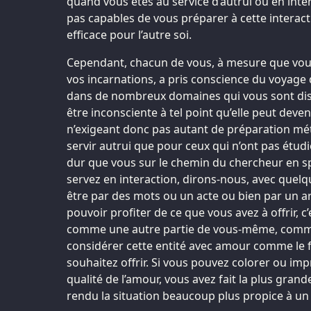
quand vous êtes au service d’autrui ou en inter
pas capables de vous préparer à cette interact
efficace pour l’autre soi.
Cependant, chacun de vous, à mesure que vous
vos incarnations, a pris conscience du voyage d
dans de nombreux domaines qui vous sont dis
être inconsciente à tel point qu’elle peut deven
n’exigeant donc pas autant de préparation mét
servir autrui que pour ceux qui n’ont pas étud
dur que vous sur le chemin du chercheur en spi
servez en interaction, dirons-nous, avec quel
être par des mots ou un acte ou bien par un a
pouvoir profiter de ce que vous avez à offrir, c’
comme une autre partie de vous-même, comme 
considérer cette entité avec amour comme le
souhaitez offrir. Si vous pouvez colorer ou im
qualité de l’amour, vous avez fait la plus gran
rendu la situation beaucoup plus propice à un 