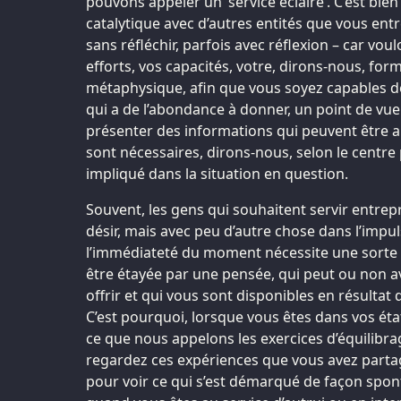
pouvons appeler un ‘service éclairé’. C’est bie
catalytique avec d’autres entités que vous ent
sans réfléchir, parfois avec réflexion – car voul
efforts, vos capacités, votre, dirons-nous, fo
métaphysique, afin que vous soyez capables d
qui a de l’abondance à donner, un point de vue 
présenter des informations qui peuvent être a
sont nécessaires, dirons-nous, selon le centre p
impliqué dans la situation en question.
Souvent, les gens qui souhaitent servir entrep
désir, mais avec peu d’autre chose dans l’imp
l’immédiateté du moment nécessite une sorte
être étayée par une pensée, qui peut ou non a
offrir et qui vous sont disponibles en résultat
C’est pourquoi, lorsque vous êtes dans vos état
ce que nous appelons les exercices d’équilibra
regardez ces expériences que vous avez parta
pour voir ce qui s’est démarqué de façon spon