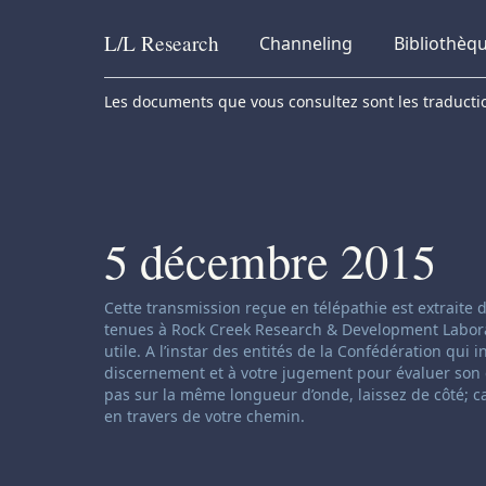
L/L
Research
Channeling
Bibliothèq
Skip to content
Les documents que vous consultez sont les traduction
5 décembre 2015
Clause de non-responsabilité concernant le ch
Cette transmission reçue en télépathie est extraite
tenues à Rock Creek Research & Development Laborator
utile. A l’instar des entités de la Confédération qui 
discernement et à votre jugement pour évaluer son c
pas sur la même longueur d’onde, laissez de côté; c
en travers de votre chemin.