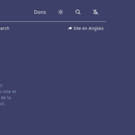
Dons
Search
collapsed
earch
Site en Anglais
nt
i Une et
 de la
ct.