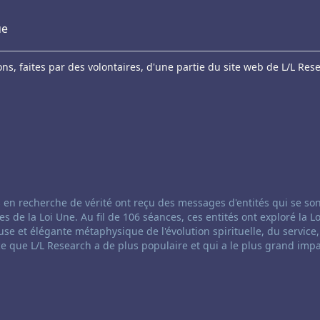
ue
s, faites par des volontaires, d'une partie du site web de L/L Res
anneling:
 en recherche de vérité ont reçu des messages d'entités qui se so
e la Loi Une. Au fil de 106 séances, ces entités ont exploré la Lo
se et élégante métaphysique de l'évolution spirituelle, du service,
ce que L/L Research a de plus populaire et qui a le plus grand impa