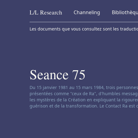
L/L
Research
Channeling
Bibliothèq
Skip to content
Les documents que vous consultez sont les traduction
Seance 75
Clause de non-responsabilité concernant le ch
Du 15 janvier 1981 au 15 mars 1984, trois personnes
présentées comme "ceux de Ra", d'humbles messages d
les mystères de la Création en expliquant la rigoureu
guérison et de la transformation. Le Contact Ra est 