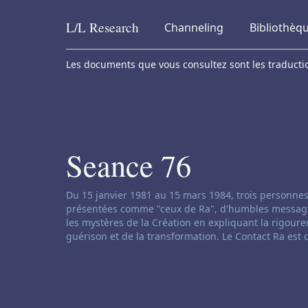
L/L
Research
Channeling
Bibliothèq
Skip to content
Les documents que vous consultez sont les traduction
Seance 76
Clause de non-responsabilité concernant le ch
Du 15 janvier 1981 au 15 mars 1984, trois personnes
présentées comme "ceux de Ra", d'humbles messages d
les mystères de la Création en expliquant la rigoureu
guérison et de la transformation. Le Contact Ra est 