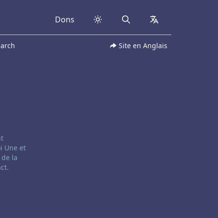
Dons
Search
collapsed
earch
Site en Anglais
nt
i Une et
 de la
ct.