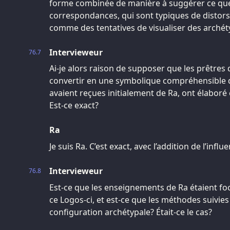
forme combinée de manière à suggérer ce qu
correspondances, qui sont typiques de distor
comme des tentatives de visualiser des archét
Intervieweur
76.7
Ai-je alors raison de supposer que les prêtres
convertir en une symbolique compréhensible d
avaient reçues initialement de Ra, ont élaboré e
Est-ce exact?
Ra
Je suis Ra. C’est exact, avec l’addition de l’infl
Intervieweur
76.8
Est-ce que les enseignements de Ra étaient foc
ce Logos-ci, et est-ce que les méthodes suivies
configuration archétypale? Était-ce le cas?