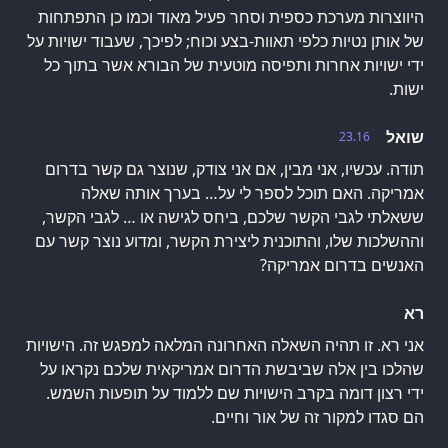
היווצרות מערכת כספית וסחר פעיל מאוד וכמו כן התפתחות
של אותן נטיות כלפי תאוות-בצע וכוח; לפיכך, שעבוד ישויות על
ידי ישויות אחרות ותפיסה מוטעית של הבורא אשר בתוך כל
ישות.
שואל
23.16
תודה. עכשיו, אני מבין, אם אני צודק, שנוצר גם קשר בדרום
אמריקה. האם תוכל לספר לי על… בערך אותה שאלה
ששאלתי לגבי הקשר שלכם, ביחס לגישה או … לגבי הקשר,
וההשלכות שלו, והתוכנית ליצירת הקשר, ומדוע נוצר קשר עם
האנשים בדרום אמריקה?
רא
אני רא. זו תהיה השאלה האחרונה המלאה למפגש זה. הישויות
שהלכו בין אלה שביבשת הדרום אמריקאית שלכם נקראו על
ידי רצון דומה בקרב הישויות שם ללמוד על תופעות השמש.
הם סגדו למקור זה של אור וחיים.