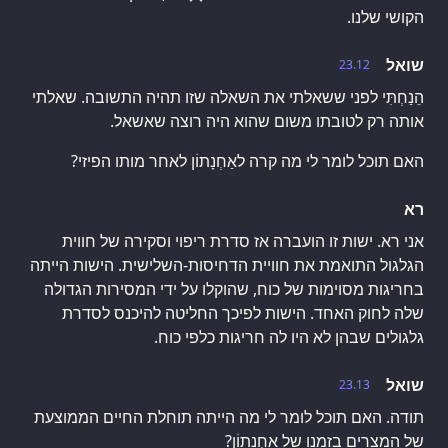
הקושי שלנו.
שואל
23.12
הֵנַחְתִּי לפני ששאלתי את השאלה שזו תהיה התשובה. שאלתי
אותה רק לטובתו משום שהוא היה רוצה שאשאל.
האם תוכל לומר לי מה קרה לאַחְנָתוֹן לאחר מותו הפיזי?
רא
אני רא. ישות זו הועברה אז סדרת ריפוי וסקירה של חווית
הגלגול התואמת את חוויית הדחיסות-השלישית. הישות הייתה
בחריגות מסוימות של כוח, שהוקלו על ידי המסירות הגדולה
שלה לחוק האחד. הישות לפיכך החליטה להיכנס לסדרת
גלגולים שבהן לא היו לה חריגות כלפי כוח.
שואל
23.13
תודה. האם תוכל לומר לי מה הייתה תוחלת החיים הממוצעת
של המצרים בזמנו של אַחְנָתוֹן?