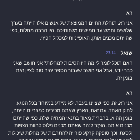
רא
אני רא. תוחלת החיים הממוצעת של אנשים אלו הייתה בערך
שלושים וחמש עד חמישים משנותיכם. היו הרבה מחלות, כפי
שהייתם מכנים אותן, האופייניות למכלול הפיזי.
שואל
23.14
האם תוכל לומר לי מה היו הסיבות למחלות? אני חושב שאני
כבר יודע, אבל אני חושב שעבור הספר יהיה טוב לציין זאת
בזמן זה.
רא
אני רא. זה, כפי שציינו בעבר, לא מיידע במיוחד בכל הנוגע
לחוק האחד. עם זאת, הארץ שאתם מכירים כמצריים הייתה,
בזמן ההוא, ברברית מאוד בתנאי המחיה שלה, כפי שהייתם
מכנים אותם. הוּתַּר לנהר שאתם מכנים נילוס לחוות הצפות
ולסגת, וכך סופקה קרקע פורייה להתרבות של מחלות שיכולות