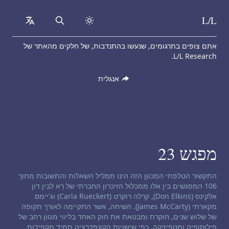
L/L
collapsed
Search
Skip to content
אתם צופים בתרגומים, שנעשו בהתנדבות, של חלקים מהאתר של
L/L Research.
אנגלית
מפגש 23
כתב ויתור תקשור:
התקשור הטלפתי המְכוּוָן הזה הינו תַּמְלִיל השאלות והתשובות מתוך
106 המפגשים בין אלו ממכלול הזיכרון החברתי של רַא לבין דון
אלקינס (Don Elkins), קרלה רוקרט (Carla Rueckert) וג'יימס
מקארתי (James McCarty). השיחה, אשר התקיימה לאורך תקופה
של שלוש שנים, חוקרת ומבטאת את חוק האחד בליווי מגוון רחב של
פילוסופיה ומֵטָפִיזִיקָה. כפי שישויות הקונפדרציה תמיד מקפידות