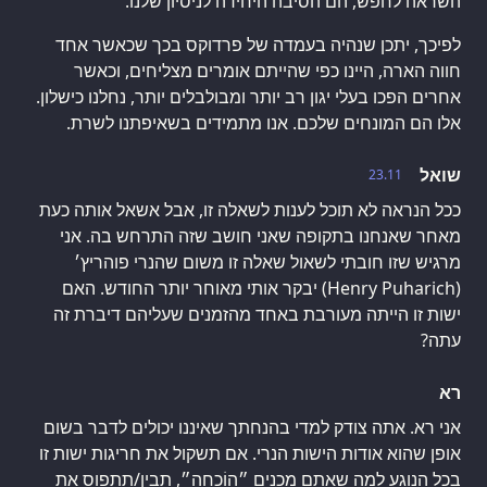
השראה לחפש, הם הסיבה היחידה לניסיון שלנו.
לפיכך, יתכן שנהיה בעמדה של פרדוקס בכך שכאשר אחד
חווה הארה, היינו כפי שהייתם אומרים מצליחים, וכאשר
אחרים הפכו בעלי יגון רב יותר ומבולבלים יותר, נחלנו כישלון.
אלו הם המונחים שלכם. אנו מתמידים בשאיפתנו לשרת.
שואל
23.11
ככל הנראה לא תוכל לענות לשאלה זו, אבל אשאל אותה כעת
מאחר שאנחנו בתקופה שאני חושב שזה התרחש בה. אני
מרגיש שזו חובתי לשאול שאלה זו משום שהנרי פוהריץ׳
(Henry Puharich) יבקר אותי מאוחר יותר החודש. האם
ישות זו הייתה מעורבת באחד מהזמנים שעליהם דיברת זה
עתה?
רא
אני רא. אתה צודק למדי בהנחתך שאיננו יכולים לדבר בשום
אופן שהוא אודות הישות הנרי. אם תשקול את חריגות ישות זו
בכל הנוגע למה שאתם מכנים ״הוֹכָחָה״, תבין/תתפוס את