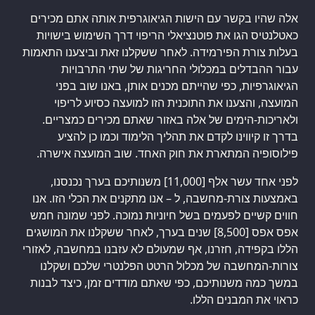
אלה שהיו בקשר עם הישות הגיאוגרפית אותה אתם מכירים
כאטלנטיס הגו את פוטנציאלי הריפוי דרך השימוש בישויות
בעלות צורת הפירמידה. לאחר ששקלנו זאת וביצענו התאמות
עבור ההבדלים במכלולי החריגות של שתי התרבויות
הגיאוגרפיות, כפי שהייתם מכנים אותן, באנו שוב בפני
המועצה, והצענו את התוכנית הזו למועצה כסיוע לריפוי
ולאריכות-הימים של אלה באזור שאתם מכירים כמצריים.
בדרך זו קיווינו לקדם את תהליך הלימוד וכמו כן להציע
פילוסופיה המתארת את חוק האחד. שוב המועצה אישרה.
לפני אחד עשר אלף [11,000] משנותיכם בערך נכנסנו,
באמצעות צורת-מחשבה, ל – אנו מתקנים את הכלי הזו. אנו
חווים קשיים לפעמים בשל חיוניות נמוכה. לפני שמונה חמש
אפס אפס [8,500] שנים בערך, לאחר ששקלנו את המושגים
הללו בקפידה, חזרנו, אף שמעולם לא עזבנו במחשבה, לאזורי
צורות-המחשבה של מכלול הרטט הפלנטרי שלכם ושקלנו
במשך כמה משנותיכם, כפי שאתם מודדים זמן, כיצד לבנות
כראוי את המבנים הללו.