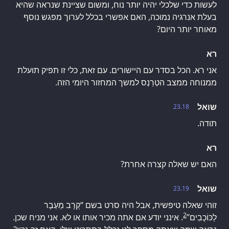
לעשות כדי שלכלי יהיה יותר נוח, ומשום שציינת שנראה שהיא
בעלת אנרגיה נמוכה, האם אפשרי בכלל לערוך מפגש נוסף
מאוחר יותר היום?
רא
אני רא. הכל בסדר עם היישורים. עם זאת, כלי זו תפיק תועלת
ממנוחה ממצב הטְרַנְס למשך המחזור היומי הזה.
שואל
23.18
תודה.
רא
האם יש שאלה קצרה אחרת?
שואל
23.19
זוהי שאלה טיפשית, אבל היה סרט בשם “קְרָב מֵעֵבֶר
2
לַכּוֹכָבִים”
. אינני יודע אם אתה מכיר אותו או לא. אני מניח שכן.