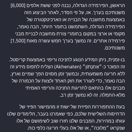
הראשון, הפירמידה הגדולה, נבנה לפני ששת אלפים [6,000]
משנותיכם בערך. אז, על פי הסדר, לאחר הביצוע הזה
באמצעות מחשבה של הבנייה או הארכיטקטורה של
הפירמידה הגדולה, השתמשנו בחומר היותר, הבה נאמר,
מקומי או ארצי במקום בחומרי צורת-מחשבה לבניית מבני
פירמידה אחרים. זה נמשך בערך חמש עשרה מאות [1,500]
משנותיכם.
בו-זמנית, ניתן המידע הנוגע לחניכה וריפוי באמצעות קריסטל.
זה המוכר כ-״אַחְנָתוֹן״ (Akhenaten) הצליח לתפוס מידע זה
ללא חריגה משמעותית, ובמשך זמן מסוים הפך שמיים וארץ,
הבה נאמר, כדי לעורר את חוק האחד ולצוות על הכמורה של
מבנים אלו בהתאם לחריגות החניכה והריפוי האמיתי
מלא-החמלה. זה לא נמשך זמן רב.
בעת ההתפוררות הפיזית של ישות זו מהמישור הפיזי של
הדחיסות-השלישית שלכם, כפי שאמרנו בעבר, הלימודים שלנו
עוותו במהירות, המבנים שלנו חזרו שוב לשימושם של אלו
שנקראו ״מלוכה״, או של אלו בעלי חריגה כלפי כוח.