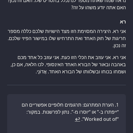
נראה שמה שאתה מספר לנו נכלל בתסריט שלו. האם זה נכון?
האם אתה יודע משהו על זה?
רא
אני רא. היצירה המסוימת הזו מצד הישויות שלכם כללה מספר
חריגות של חוק האחד ואת התרחיש שלו במישור הפיזי שלכם.
זה נכון.
אני רא. אני עוזב את הכלי הזו כעת. אני עוזב כל אחד מכם
באהבה ובאור של הבורא האחד האינסופי. לכו הלאה, אם כן,
ושמחו בכוחו ובשלוותו של הבורא האחד. אֲדוֹנָי.
הערת המתרגם: תרגומים חלופיים אפשריים הם
“ייפתרו ב-” או “יוסרו מ-”. נתון לפרשנות. במקור:
↩
“Worked out of”.