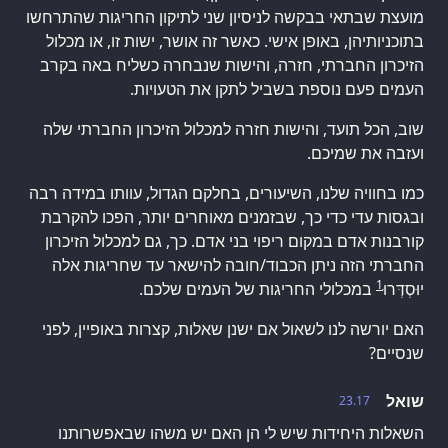
מועצת שבתאי בבקשה לניסיון שני לתיקון החריגות שהתרחשו
בתוכניותיהן, באופן אישי. כאשר זה אושר, ישות זו, או מכלול
הזיכרון החברתי, חזרה, והישות שנבחרה כשליח באה בקרב
העמים פעם נוספת בשביל לתקן את הטעויות.
שוב, הכל תועד, והישות חזרה למכלול הזיכרון החברתי שלה
ועזבה את שמיכם.
כמו בחוויה שלנו, השיעורים, בחלקם הגדול, עוותו במידה רבה
ובגסות עדי כדי כך, שבזמנים מאוחרים יותר, הפכו להקרבת
קורבנות אדם במקום ריפוי בני אדם. כך, גם למכלול הזיכרון
החברתי הזה ניתן הכבוד/חובה להישאר עד שחריגות אלה
1
יוּסְדְּרוּ
במכלולי החריגות של העמים שלכם.
האם יורשה לנו לשאול אם ישנן שאלות, קצרות באופיין, לפני
שנסיים?
שואל
23.17
השאלות היחידות שיש לי הן האם יש משהו שבאפשרותנו