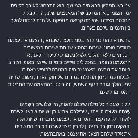
אני רא. הניסיון הבא היה ממושך. הוא התרחש לאורך תקופת
זמן. הצומת, או המרכז, של המאמצים שלנו, היה קבלת
החלטה מצידנו שהייתה קריאה מספקת על מנת לנסות להלך
בין העמים שלכם כאחים.
פרשנו את התוכנית הזו בפני מועצת שבתאי, והצענו את עצמנו
כנוודים מוכווני-שירות מהסוג שנוחת ישירות במישורים
הפנימיים ללא תהליכי גלגול נשמות. לפיכך הופענו, או
התגלמנו כחומר, במכלולים פיזיים-כימיים שייצגו באופן הקרוב
ביותר את טבענו. מאמץ זה היה במטרה להופיע כאחים
ולבלות כמות זמן מוגבלת כמורים של חוק האחד, משום שהיה
עניין הולך וגובר בגוף השמש, וזה רוטט בהתאמה עם החריגות
המסוימות שלנו.
גילינו שעבור כל מילה שיכלנו להגות, היו שלושים רְשָׁמִים
שֶׁנָּתַנּוּ מעצם הווייתנו, שבילבלו את אותן ישויות שבאנו לשרת.
לאחר תקופה קצרה הסרנו את עצמנו מחברת ישויות אלה
והשקענו זמן רב בניסיון להבין כיצד לשרת בצורה המיטבית
את אלה שלהם הצענו את עצמנו באהבה/אור.