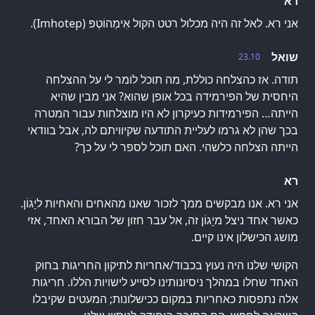
רא
אני רא. לאל זה היה מכלול רטט הקול אִימְהוֹטְפּ (Imhotep).
שואל
23.10
תודה. אז כהצלחה כוללת, מה תוכל לומר לי על ההצלחה
היחסית של הפירמידה בכל אופן שהוא? אני מבין שהיא
הייתה… הפירמידות כעיקרון לא היו מוצלחות עבור המטרה
בכך שהן לא גרמו לעליית התודעה שקיוויתם לה, אבל בוודאי
הייתה הצלחה כלשהי. האם תוכל לספר לי על כך?
רא
אני רא. אנו מבקשים ממך לזכור שאנו מהאחים והאחיות ליָגוֹן.
כאשר אחד ניצל מיָגוֹן זה, אל עבר חזון של הבורא האחד, אזי
מושג הכישלון אינו קיים.
הקושי שלנו היה נעוץ בכבוד/אחריות לתיקון החריגות בחוק
האחד שחלו במהלך ניסיונותינו לסייע לישויות הללו. חריגות
אלה נתפסות כאחריות במקום ככישלונות; המעטים שקיבלו