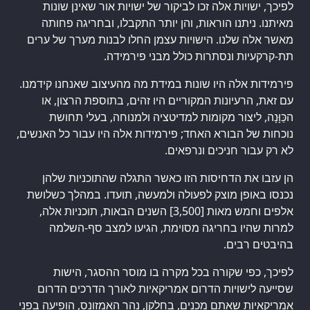
לפיכך, ישויות אלה זכו לביקור של ישויות אור שאינן שונות
מאיתנו. ניתנו הוראות, והן יותר התקבלו, ובחריגה פחותה
מאשר אלה שלנו. הישויות עצמן החלו לבנות מערך של ערים
תת-קרקעיות ונסתרות כולל מבני פירמידה.
פירמידות אלה היו שונות במידת מה מהעיצוב שאנחנו קידמנו.
עם זאת, הרעיונות המקוריים היו זהים, בתוספת הרצון, או
הכַּוָּנָה, ליצור מקומות למדיטציה ולמנוחה, בעלי תחושת
נוכחות של הבורא האחד; פירמידות אלה היו עבור כל האנשים,
לא רק עבור חניכים ונרפאים.
הן עזבו את הדחיסות הזו כאשר התגלה שהתוכניות שלהן
נכנסו באופן מוצק לפעולה ולמעשה, תועדו. במהלך כשלושת
אלפים וחמש מאות [3,500] השנים הבאות, תוכניות אלה,
למרות שהיו בחריגה מסוימת, הגיעו למצב סף-השלמה
בהיבטים רבים.
לפיכך, כפי שקורה בכל מקרה בו מוסר ההסגר, הישות
שסייעה לישויות הדרום אמריקאיות לאורך הדרכים הדרום
אמריקאיות שאתם מכנים, בחלקן, נהר האמזונס, הופיעה בפני