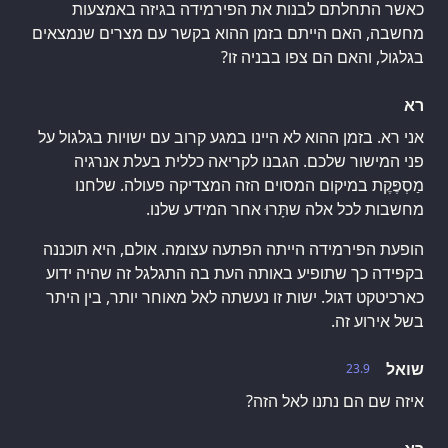
כאשר התחלתם לבנות את הפירמידה בגיזה באמצעות
מחשבה, האם הייתם בזמן ההוא בקשר עם מצרים שנמצאים
בגלגול, והאם הם צפו בבניה זו?
רא
אני רא. בזמן ההוא לא היינו במגע קרוב עם ישויות בגלגול על
פני המישור שלכם. הגבנו לקריאה כללית בעלת אנרגיה
מַסְפֶּקֶת במיקום המסוים הזה המצדיקה פעולה. שלחנו
מחשבות לכל אלה שתָּרוּ אחר המידע שלנו.
הופעת הפירמידה הייתה הפתעה עצומה. אולם, היא תוכננה
בקפידה כך שתופיע באותה העת בה התגלגל זה שהיה ידוע
כארכיטקט דגול. ישות זו נעשתה לאל מאוחר יותר, בין היתר
בשל אירוע זה.
שואל
23.9
איזה שם הם נתנו לאל הזה?