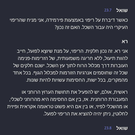
שואל
23.7
כאשר דיברת על ריפוי באמצעות פירמידה, אני מניח שהריפוי
העיקרי היה עבור השכל. האם זה נכון?
רא
אני רא. זה נכון חלקית. הריפוי, על מנת שיוּצָא לפועל, חייב
להוות תיעול, ללא חריגה משמעותית, של הזרימות-פנימה
העוברות דרך מכלול הרוח לתוך עץ השכל. ישנם חלקים של
שכל זה שחוסמים אנרגיות הזורמות למכלול הגוף. בכל אחד
מהמקרים, בכל ישות, החסימות עשויות להיות שונות.
ראשית, אולם, יש להפעיל את תחושת הערוץ הרוחני או
המעבורת הרוחנית. אז, בין אם החסימה היא מהרוחני לשכלי,
או מהשכלי לפיזי, או בין אם היא פשוט טראומה אקראית ופיזית
לחלוטין, ניתן יהיה להוציא את הריפוי לפועל.
שואל
23.8