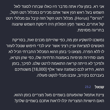
אני רא. בזמן עליו אתה מדבר היו כאלו שבחרו לסגוד לאל
השמש בעל ראש הנץ אשר אתם מכירים כמכלול רטט הקול,
״הוֹרוּס״ (Horus). מכלול רטט הקול הזה קיבל גם מכלולי רטט
קול אחרים, כאשר חֵפֶץ הפולחן היה דיסקת השמש שיוצגה
בחריגה מסוימת.
נמשכנו להשקיע זמן מה, כפי שהייתם מכנים זאת, בסריקת
האנשים למציאת עניין רציני אשר יגיע לכדי חיפוש שנוכל לעזור
לו ללא הפרה. מצאנו כי בזמן ההוא המכלול החברתי הכיל לא
מעט סתירות פנימיות באמונות הדתיות שלו, כפי שהן נקראו,
ולפיכך לא הייתה קריאה התואמת לרטט שלנו. לפיכך, בזמן
ההוא, הידוע לכם כשמונה עשר אלף [18,000] משנותיכם
בעברכם בקירוב, עזבנו מבלי לנקוט פעולה.
שואל
23.2
ציינת אתמול שהופעתם בשמיים מעל מצריים בזמן ההוא.
האם הישויות המצריות יכלו לראות אתכם בשמיים שלהן?