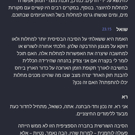
להינשא על ידי חרקים. כמו כן, הכנת מוצרי המזון אפשרה
למחלות להיווצר. בנוסף, במקרים רבים היו קשיים עם מקורות
מים, ומים שנשתו גרמו למחלות בשל האורגניזמים שבתוכם.
שואל
23.15
האמת היא ששאלתי על הסיבה הבסיסית יותר למחלות ולאו
דווקא על מנגנון ההדבקה שלהן. הלכתי אחורה לשורש או
למחשבה שיצרה את האפשרות למחלות אלה. האם תוכל
לומר לי בקצרה אם אני צודק בהנחה שהירידה הכללית
בחשיבה לאורך תקופת הזמן הארוכה על כדור הארץ ביחס
להבנת חוק האחד יצרה מצב שבו מה שהיינו מכנים מחלות
יכלו להתפתח? האם זה נכון?
רא
אני רא. זה נכון וחד-הבחנה. אתה, כשואל, מתחיל לחדור כעת
מבעד ללימודים החיצוניים.
הסיבה השורשית בחברה הספציפית הזו לא ממש הייתה
פעולה לוחמנית – למרות שהיו, הבה נאמר, נטיות – אלא