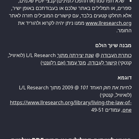
שלא תפרסמו (או תהפכו לזמינים) קבצי PDF שלמים,
ספרים, או תמלילים באתר שלכם או בעבודתכם באופן ישיר,
אלא תחלקו קטעים בלבד, עם קישורים המובילים חזרה לאתר
www.llresearch.org
ממנו ניתן יהיה לקרוא ולהוריד את
החומר.
מבנה שיוך הולם
כותרת העבודה
@
שנת יצירתה מתוך
L/L Research (לואיוויל,
קנטקי)
קישור לעבודה
,
מס’ עמוד (אם רלוונטי)
דוגמא
לחיות את חוק האחד 101
@ 2009 מתוך L/L Research
(לואיוויל, קנטקי)
https://www.llresearch.org/library/living-the-law-of-
one
, עמודים 49-51