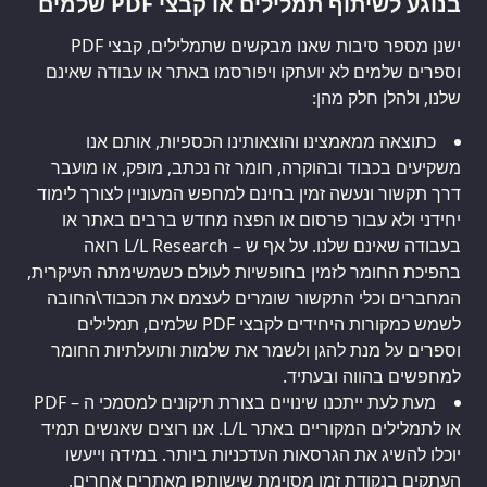
בנוגע לשיתוף תמלילים או קבצי PDF שלמים
ישנן מספר סיבות שאנו מבקשים שתמלילים, קבצי PDF
וספרים שלמים לא יועתקו ויפורסמו באתר או עבודה שאינם
שלנו, ולהלן חלק מהן:
כתוצאה ממאמצינו והוצאותינו הכספיות, אותם אנו
משקיעים בכבוד ובהוקרה, חומר זה נכתב, מופק, או מועבר
דרך תקשור ונעשה זמין בחינם למחפש המעוניין לצורך לימוד
יחידני ולא עבור פרסום או הפצה מחדש ברבים באתר או
בעבודה שאינם שלנו. על אף ש – L/L Research רואה
בהפיכת החומר לזמין בחופשיות לעולם כשמשימתה העיקרית,
המחברים וכלי התקשור שומרים לעצמם את הכבוד\החובה
לשמש כמקורות היחידים לקבצי PDF שלמים, תמלילים
וספרים על מנת להגן ולשמר את שלמות ותועלתיות החומר
למחפשים בהווה ובעתיד.
מעת לעת ייתכנו שינויים בצורת תיקונים למסמכי ה – PDF
או לתמלילים המקוריים באתר L/L. אנו רוצים שאנשים תמיד
יוכלו להשיג את הגרסאות העדכניות ביותר. במידה וייעשו
העתקים בנקודת זמן מסוימת שישותפו מאתרים אחרים,