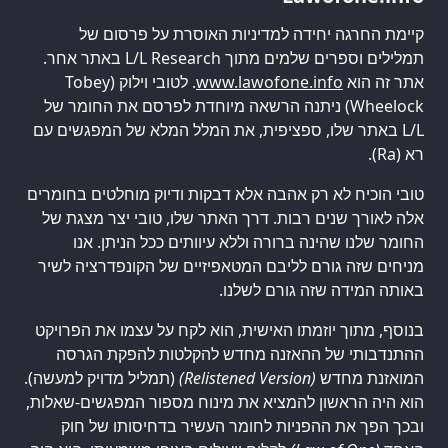
קיימת החרגה יחידה למדיניות האוסרת על פרסום של
תמלילים וספרים שלמים מתוך L/L Research באתר אחר.
אתר זה הוא
www.lawofone.info
. לטובי וילוק (Tobey
Wheelock) ניתנה הרשאה מיוחדת לפרסם את החומר של
L/L באתר שלו, ספציפית, את המלל המלא של המפגשים עם
רא (Ra).
טובי הוכיח לא רק אהבה אלא דבקות ודיוק מוחלטים בחומרים
אלה לאורך שנים רבות. דרך האתר שלו, טובי יצר מצגת של
החומר שלנו שהינה ברורה וללא עיוותים ככל הניתן. אנו
מניחים שזה גורם לליבם המטאפיזיים של הקונפדרציה לשיר
באותה המידה שזה גורם לשלנו.
בנוסף, מתוך יוזמתו האישית, הוא לקח על עצמו את הפרויקט
ההתנדבותי של ההאזנה מחדש להקלטות להפקת הגרסה
המואזנת מחדש
(Relistened Version)
(תמליל מדויק למעשה).
הוא היה הראשון להמציא את מינוח מספור המפגשים-שאלות,
ובכך הפך את ההפניות לחומר העשיר בדחיסותו של חוק