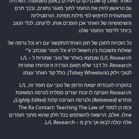
האחד
(Law of One)
לקלים ויעילים באופן משמעותי. הוא היה
גם הראשון להזין את החומר לתוך מאגר נתונים, ובכך תרם
משמעותית לחיפוש לפי מילות מפתח. הורסטיליות
והשימושיות של האתר אכן הופכים אותו, לדעתנו, לכלי הטוב
ביותר ללימוד החומר שלנו.
כל הזכויות לתוכן של חוק האחד\התקשור עם רא (כל גרסה של
L/L Research) שנמצא באתר של טובי שמורות ל – L/L
Research. כל דבר שלא תואם הגדרה זו זכויותיו שמורות
לטובי וילוק (Tobey Wheelock), כולל קוד האתר עצמו.
בהוקרה לעבודתו יוצאת הדופן של טובי עם חומר זה, L/L
Research העניקה לו זכות יוצרים סמלית לגרסה המואזנת
מחדש
(Relistened)
ולגרסה הערוכה קלות
(Lightly Edited)
,
וכמו כן לספר The Ra Contact: Teaching The Law of
One. אולם, הרשאה להשתמש בכל חלק שהוא מתוך חומרים
אלה יכולה לבוא אך ורק מ – L/L Research.