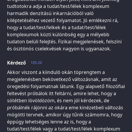
tudtotokra adja a tudat/test/lélek komplexum
harmadik denzitású inkarnációból való
kiléptetéséhez vezető folyamatot. Jó emlékezni rá,
hogy a tudat/test/lelkek és a tudat/test/lélek
komplexumok közti különbség egy a mélyebb
tudaton belüli felejtés. Fizikai megjelenések, felszíni
és ösztönös cselekvések nagyon is ugyanazok.
Kérdező
105.20
Akkor viszont a kiinduló okán töprengtem a
megjelenésben bekövetkező változásnak, amit az
öregedési folyamatnak látunk. Egy alapvető filozófiai
feltevést próbálok itt feltárni, amire lehet, hogy a
sötétben lövöldözöm, és nem jól kérdezek, de
próbálnék rájönni az okára eme kinézetbeli változás
mögötti tervnek, amikor úgy tűnik számomra, hogy
éppúgy lehetséges lenne az is, hogy a
tudat/test/lélek vagy a tudat/test/lélek komplexum