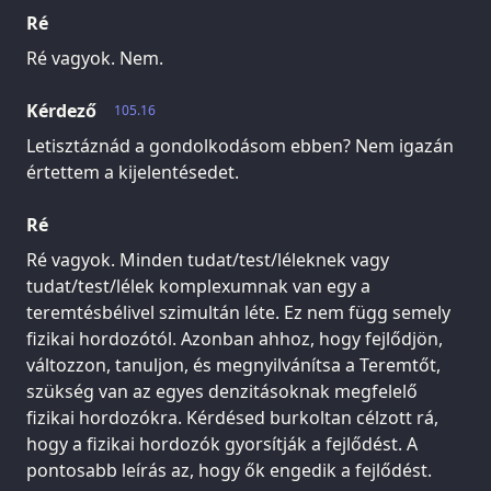
Ré
Ré vagyok. Nem.
Kérdező
105.16
Letisztáznád a gondolkodásom ebben? Nem igazán
értettem a kijelentésedet.
Ré
Ré vagyok. Minden tudat/test/léleknek vagy
tudat/test/lélek komplexumnak van egy a
teremtésbélivel szimultán léte. Ez nem függ semely
fizikai hordozótól. Azonban ahhoz, hogy fejlődjön,
változzon, tanuljon, és megnyilvánítsa a Teremtőt,
szükség van az egyes denzitásoknak megfelelő
fizikai hordozókra. Kérdésed burkoltan célzott rá,
hogy a fizikai hordozók gyorsítják a fejlődést. A
pontosabb leírás az, hogy ők engedik a fejlődést.