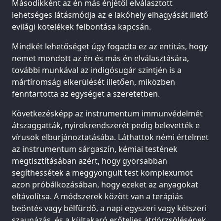
Másodikként az én más énjétől elválasztott
lehetséges látásmódja az e lakóhely elhagyását illető
evilági kötelékek felbontása kapcsán.
Mindkét lehetőséget úgy fogadta ez az entitás, hogy
nemet mondott az én és más én elválasztására,
további munkával az indigósugár szintjén is a
mártíromság elkerülését illetően, miközben
fenntartotta az egységet a szeretetben.
Következésképp az instrumentum immunvédelmét
átszaggatták, nyirokrendszerét pedig belevették e
vírusok elburjánoztatásába. Láthattok némi értelmet
az instrumentum sárgaszín, kémiai testének
megtisztításában azért, hogy gyorsabban
segíthessétek a meggyöngült test komplexumot
azon próbálkozásában, hogy ezeket az anyagokat
eltávolítsa. A módszerek között van a terápiás
beöntés vagy bélfürdő, a napi egyszeri vagy kétszeri
szaunázás, és a kültakaró erőteljes átdörzsölésének