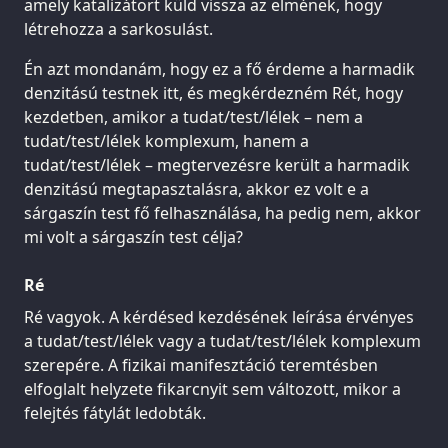
amely katalizátort küld vissza az elmének, hogy
létrehozza a sarkosulást.
Én azt mondanám, hogy ez a fő érdeme a harmadik
denzitású testnek itt, és megkérdezném Rét, hogy
kezdetben, amikor a tudat/test/lélek – nem a
tudat/test/lélek komplexum, hanem a
tudat/test/lélek – megtervezésre került a harmadik
denzitású megtapasztalásra, akkor ez volt e a
sárgaszín test fő felhasználása, ha pedig nem, akkor
mi volt a sárgaszín test célja?
Ré
Ré vagyok. A kérdésed kezdésének leírása érvényes
a tudat/test/lélek vagy a tudat/test/lélek komplexum
szerepére. A fizikai manifesztáció teremtésben
elfoglalt helyzete fikarcnyit sem változott, mikor a
felejtés fátylát ledobták.