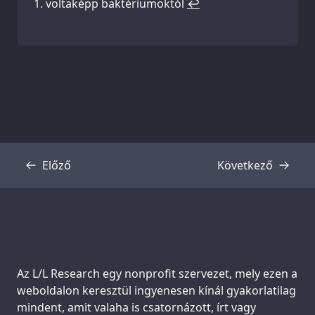
voltaképp baktériumoktól
↩
Előző
Következő
Átirat
Átirat
Support us:
Az L/L Research egy nonprofit szervezet, mely ezen a
weboldalon keresztül ingyenesen kínál gyakorlatilag
mindent, amit valaha is csatornázott, írt vagy