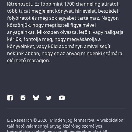
létrehozott. Ez több mint 1700 channeling átiratot,
több tucat megjelent könyvet, hírlevelet, beszédet,
folyóiratot és még sok egyebet tartalmaz. Nagyon
köszönjük, hogy megtiszteli figyelmével
anyagainkat. Miközben olvassa, letölti vagy hallgatja,
kérjük, fontolja meg, hogy megvásárolja a
könyveinket, vagy küld adományt, amivel segít
nekünk abban, hogy ez az anyag mindenki számára
elérhető maradjon.
L/L Research © 2026. Minden jog fenntartva. A weboldalon
található valamennyi anyag kizárólag személyes
használatra szolgál, és szerzői jogvédelem alatt áll.