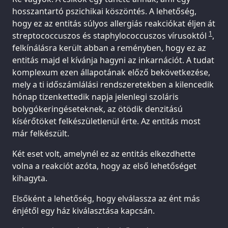
hosszantartó pszichikai köszöntés. A lehetőség,
hogy ez az entitás súlyos allergiás reakciókat éljen át
1
streptococcuszos és staphylococcuszos vírusoktól
,
felkínálásra került abban a reményben, hogy ez az
entitás majd el kívánja hagyni az inkarnációt. A tudat
komplexum ezen állapotának előző bekövetkezése,
mely a ti időszámlálási rendszeretekben a kilencedik
hónap tizenkettedik napja jelenlegi szoláris
bolygókeringéseteknek, az ötödik denzitású
kísérőtöket felkészületlenül érte. Az entitás most
már felkészült.
Két eset volt, amelynél ez az entitás elkezdhette
volna a reakciót azóta, hogy az első lehetőséget
kihagyta.
Elsőként a lehetőség, hogy elválassza az ént más
énjétől egy ház kiválasztása kapcsán.