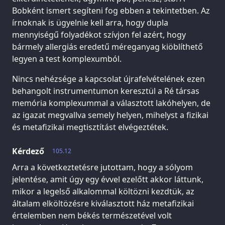
Bobként ismert segíteni fog ebben a tekintetben. Az
írnoknak is ügyelnie kell arra, hogy dupla
mennyiségű folyadékot szívjon fel azért, hogy
bármely allergiás eredetű méreganyag kiöblíthető
legyen a test komplexumból.
Nincs nehézsége a kapcsolat újrafelvételének ezen
behangolt instrumentumon keresztül a Ré társas
memória komplexummal a választott lakóhelyen, de
az igazat megvallva semely helyen, mihelyst a fizikai
és metafizikai megtisztítást elvégeztétek.
Kérdező
105.12
Arra a következtetésre jutottam, hogy a sólyom
jelentése, amit úgy egy évvel ezelőtt akkor láttunk,
mikor a legelső alkalommal költözni kezdtük, az
általam elköltözésre kiválasztott ház metafizikai
értelemben nem békés természetével volt