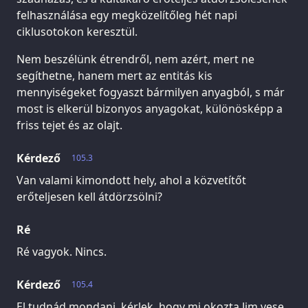
felhasználása egy megközelítőleg hét napi
ciklusotokon keresztül.
Nem beszélünk étrendről, nem azért, mert ne
segíthetne, hanem mert az entitás kis
mennyiségeket fogyaszt bármilyen anyagból, s már
most is elkerül bizonyos anyagokat, különösképp a
friss tejet és az olajt.
Kérdező
105.3
Van valami kimondott hely, ahol a közvetítőt
erőteljesen kell átdörzsölni?
Ré
Ré vagyok. Nincs.
Kérdező
105.4
El tudnád mondani, kérlek, hogy mi okozta Jim vese