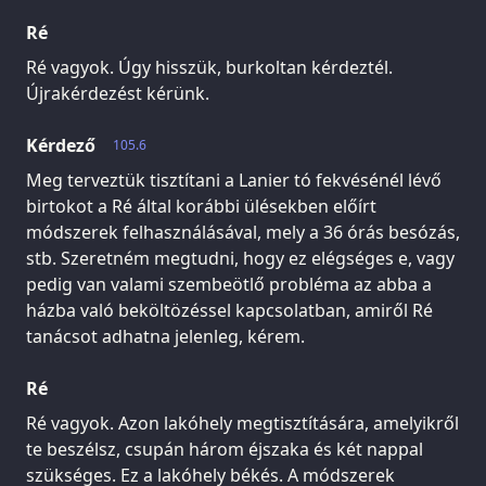
Ré
Ré vagyok. Úgy hisszük, burkoltan kérdeztél.
Újrakérdezést kérünk.
Kérdező
105.6
Meg terveztük tisztítani a Lanier tó fekvésénél lévő
birtokot a Ré által korábbi ülésekben előírt
módszerek felhasználásával, mely a 36 órás besózás,
stb. Szeretném megtudni, hogy ez elégséges e, vagy
pedig van valami szembeötlő probléma az abba a
házba való beköltözéssel kapcsolatban, amiről Ré
tanácsot adhatna jelenleg, kérem.
Ré
Ré vagyok. Azon lakóhely megtisztítására, amelyikről
te beszélsz, csupán három éjszaka és két nappal
szükséges. Ez a lakóhely békés. A módszerek