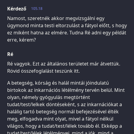
Kérdező
105.18
Namost, szeretnék akkor megvizsgálni egy
úgymond minta testi eltorzulást a fátyol előtt, s hogy
ez miként hatna az elmére. Tudna Ré adni egy példát
erre, kérem?
Ré
Ré vagyok. Ezt az általános területet már átvettük.
Rövid összefoglalást teszünk itt.
A betegség, kórság és halál mintái jóindulatú
birtokok az inkarnációs létélmény tervén belül. Mint
olyan, némely gyógyulás megtörtént
tudat/test/lelkek döntéseként, s az inkarnációkat a
halálig tartó betegség normál befejezésével élték
meg, elfogadva mint olyat, mivel a fátyol nélkül
világos, hogy a tudat/test/lélek tovább él. Ekképp a
tudat/test/lélek létélményei, mind a jók, mind a