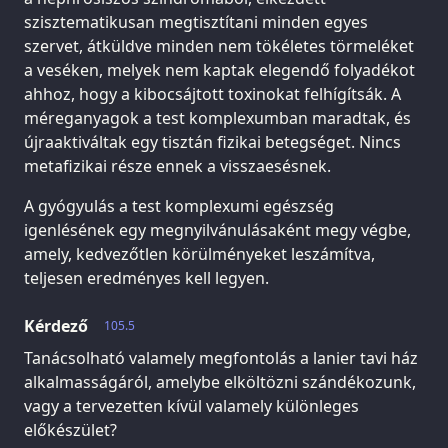
szisztematikusan megtisztítani minden egyes
szervet, átküldve minden nem tökéletes törmeléket
a veséken, melyek nem kaptak elegendő folyadékot
ahhoz, hogy a kibocsájtott toxinokat felhígítsák. A
méreganyagok a test komplexumban maradtak, és
újraaktiváltak egy tisztán fizikai betegséget. Nincs
metafizikai része ennek a visszaesésnek.
A gyógyulás a test komplexumi egészség
igenlésének egy megnyilvánulásaként megy végbe,
amely, kedvezőtlen körülményeket leszámítva,
teljesen eredményes kell legyen.
Kérdező
105.5
Tanácsolható valamely megfontolás a lanier tavi ház
alkalmasságáról, amelybe elköltözni szándékozunk,
vagy a tervezetten kívül valamely különleges
előkészület?