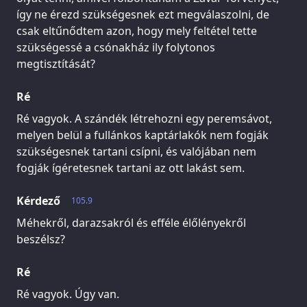
így ne érezd szükségesnek ezt megválaszolni, de
csak eltűnődtem azon, hogy mely feltétel tette
szükségessé a csónakház ily folytonos
megtisztítását?
Ré
Ré vagyok. A szándék létrehozni egy peremsávot,
melyen belül a fullánkos kaptárlakók nem fogják
szükségesnek tartani csípni, és valójában nem
fogják ígéretesnek tartani az ott lakást sem.
Kérdező
105.9
Méhekről, darazsakról és efféle élőlényekről
beszélsz?
Ré
Ré vagyok. Úgy van.