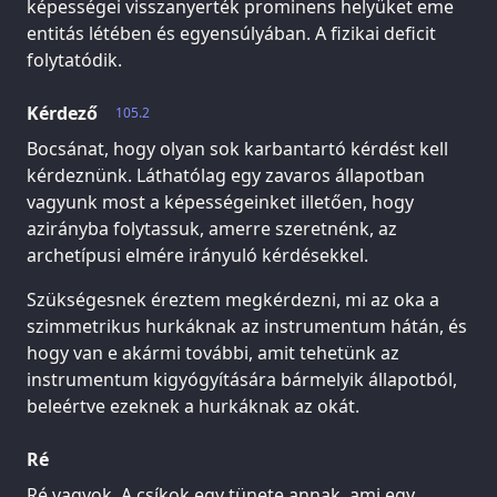
képességei visszanyerték prominens helyüket eme
entitás létében és egyensúlyában. A fizikai deficit
folytatódik.
Kérdező
105.2
Bocsánat, hogy olyan sok karbantartó kérdést kell
kérdeznünk. Láthatólag egy zavaros állapotban
vagyunk most a képességeinket illetően, hogy
azirányba folytassuk, amerre szeretnénk, az
archetípusi elmére irányuló kérdésekkel.
Szükségesnek éreztem megkérdezni, mi az oka a
szimmetrikus hurkáknak az instrumentum hátán, és
hogy van e akármi további, amit tehetünk az
instrumentum kigyógyítására bármelyik állapotból,
beleértve ezeknek a hurkáknak az okát.
Ré
Ré vagyok. A csíkok egy tünete annak, ami egy