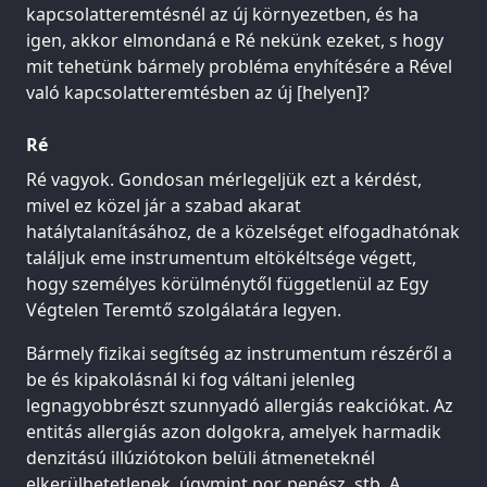
kapcsolatteremtésnél az új környezetben, és ha
igen, akkor elmondaná e Ré nekünk ezeket, s hogy
mit tehetünk bármely probléma enyhítésére a Rével
való kapcsolatteremtésben az új [helyen]?
Ré
Ré vagyok. Gondosan mérlegeljük ezt a kérdést,
mivel ez közel jár a szabad akarat
hatálytalanításához, de a közelséget elfogadhatónak
találjuk eme instrumentum eltökéltsége végett,
hogy személyes körülménytől függetlenül az Egy
Végtelen Teremtő szolgálatára legyen.
Bármely fizikai segítség az instrumentum részéről a
be és kipakolásnál ki fog váltani jelenleg
legnagyobbrészt szunnyadó allergiás reakciókat. Az
entitás allergiás azon dolgokra, amelyek harmadik
denzitású illúziótokon belüli átmeneteknél
elkerülhetetlenek, úgymint por, penész, stb. A