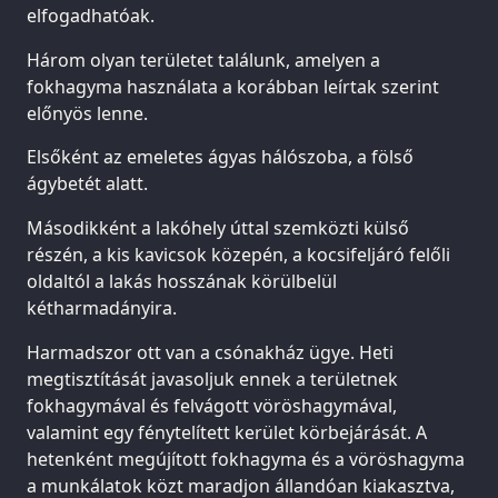
elfogadhatóak.
Három olyan területet találunk, amelyen a
fokhagyma használata a korábban leírtak szerint
előnyös lenne.
Elsőként az emeletes ágyas hálószoba, a fölső
ágybetét alatt.
Másodikként a lakóhely úttal szemközti külső
részén, a kis kavicsok közepén, a kocsifeljáró felőli
oldaltól a lakás hosszának körülbelül
kétharmadányira.
Harmadszor ott van a csónakház ügye. Heti
megtisztítását javasoljuk ennek a területnek
fokhagymával és felvágott vöröshagymával,
valamint egy fénytelített kerület körbejárását. A
hetenként megújított fokhagyma és a vöröshagyma
a munkálatok közt maradjon állandóan kiakasztva,