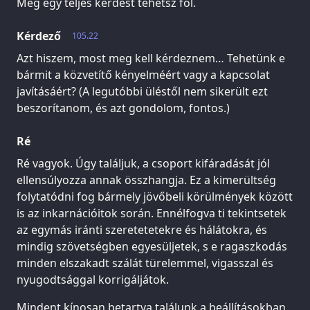
Még egy teljes kérdést tehetsz föl.
Kérdező
105.22
Azt hiszem, most meg kell kérdeznem… Tehetünk e
bármit a közvetítő kényelméért vagy a kapcsolat
javításáért? (A legutóbbi üléstől nem sikerült ezt
beszorítanom, és azt gondolom, fontos.)
Ré
Ré vagyok. Úgy találjuk, a csoport kifáradását jól
ellensúlyozza annak összhangja. Ez a kimerültség
folytatódni fog bármely jövőbeli körülmények között
is az inkarnációitok során. Ennélfogva ti tekintsetek
az egymás iránti szeretetetekre és hálátokra, és
mindig szövetségben egyesüljetek, s e ragaszkodás
minden elszakadt szálát türelemmel, vigasszal és
nyugodtsággal korrigáljátok.
Mindent kínosan betartva találunk a beállításokban,