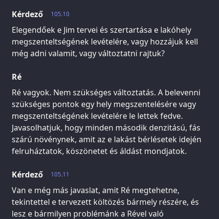
Kérdező
105.10
Elegendőek e Jim tervei és szertartása e lakóhely
megszenteltségének levételére, vagy hozzájuk kell
még adni valamit, vagy változtatni rajtuk?
Ré
Ré vagyok. Nem szükséges változtatás. A belevenni
szükséges pontok egy hely megszentelésére vagy
megszenteltségének levételére le lettek fedve.
Javasolhatjuk, hogy minden második denzitású, fás
szárú növénynek, amit az e lakást bérlésetek idején
felruháztatok, köszönetet és áldást mondjatok.
Kérdező
105.11
Van e még más javaslat, amit Ré megtehetne,
tekintettel e tervezett költözés bármely részére, és
lesz e bármilyen problémánk a Rével való