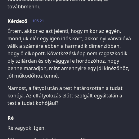
továbbmenni.
Kérdező
105.21
Értem, akkor ez azt jelenti, hogy mikor az egyén,
mondjuk elér egy igen idős kort, akkor nyilvánvalóvá
válik a számára ebben a harmadik dimenzióban,
hogy ő elkopott. Következésképp nem ragaszkodik
oly szilárdan és oly vággyal e hordozóhoz, hogy
benne maradjon, mint amennyire egy jól kinézőhöz,
jól működőhöz tenné.
Namost, a fátyol után a test határozottan a tudat
kohója. Az elfátyolozás előtt szolgált egyáltalán a
test a tudat kohójául?
Ré
Ré vagyok. Igen.