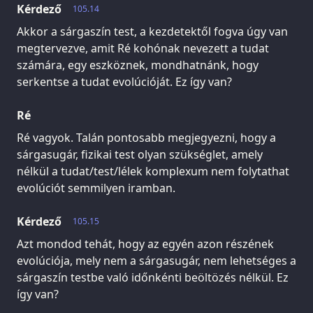
Kérdező
105.14
Akkor a sárgaszín test, a kezdetektől fogva úgy van
megtervezve, amit Ré kohónak nevezett a tudat
számára, egy eszköznek, mondhatnánk, hogy
serkentse a tudat evolúcióját. Ez így van?
Ré
Ré vagyok. Talán pontosabb megjegyezni, hogy a
sárgasugár, fizikai test olyan szükséglet, amely
nélkül a tudat/test/lélek komplexum nem folytathat
evolúciót semmilyen iramban.
Kérdező
105.15
Azt mondod tehát, hogy az egyén azon részének
evolúciója, mely nem a sárgasugár, nem lehetséges a
sárgaszín testbe való időnkénti beöltözés nélkül. Ez
így van?