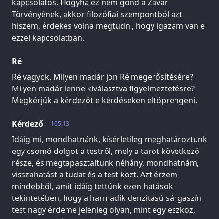
kapcsolatos. Hogyha ez nem gond a Zavar
Törvényének, akkor filozófiai szempontból azt
hiszem, érdekes volna megtudni, hogy igazam van e
ezzel kapcsolatban.
Ré
Ré vagyok. Milyen madár jön Ré megerősítésére?
Milyen madár lenne kiválasztva figyelmeztetésre?
Megkérjük a kérdezőt e kérdéseken eltöprengeni.
Kérdező
105.13
Idáig mi, mondhatnánk, kísérletileg meghatároztunk
egy csomó dolgot a testről, mely a tarot következő
része, és megtapasztaltunk néhány, mondhatnám,
visszahatást a tudat és a test közt. Azt érzem
mindebből, amit idáig tettünk ezen hatások
tekintetében, hogy a harmadik denzitású sárgaszín
test nagy érdeme jelenleg olyan, mint egy eszköz,