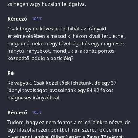
zsinegen vagy huzalon fellógatva.
Kérdező
105.7
Csak hogy ne kövessek el hibát az irányaid
értelmezésében a második, házon kívüli területnél,
megadnál nekem egy távolságot és egy mágneses
iránytű irányzékot, mondjuk a lakóház pontos
közepétől addig a pozícióig?
Ré
Ré vagyok. Csak közelítőek lehetünk, de egy 37
lábnyi távolságot javasolnánk egy 84 92 fokos
mágneses irányzékkal.
Kérdező
105.8
Tudom, hogy ez nem fontos a mi céljainkra nézve, de
egy filozófiai szempontból nem szeretnék semmi
olyat tenni, amivel fölborítanám a Zavar Törvényét,