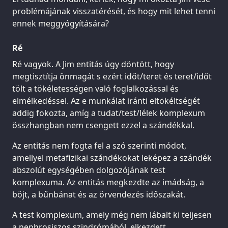
problémájának visszatérését, és hogy mit lehet tenni
ennek meggyógyítására?
Ré
Ré vagyok. A Jim entitás úgy döntött, hogy
megtisztítja önmagát s ezért időt/teret és teret/időt
tölt a tökéletességen való foglalkozással és
elmélkedéssel. Az e munkálat iránti eltökéltségét
addig fokozta, amíg a tudat/test/lélek komplexum
összhangban nem csengett ezzel a szándékkal.
Az entitás nem fogta fel a szó szerinti módot,
amellyel metafizikai szándékokat leképez a szándék
abszolút egységében dolgozójának test
komplexuma. Az entitás megkezdte az imádság, a
böjt, a bűnbánat és az örvendezés időszakát.
A test komplexum, amely még nem lábalt ki teljesen
a nephrosiszos szindrómából, elkezdett