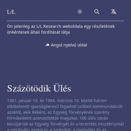
L/L
Search
collapse
Skip to content
Ön jelenleg az L/L Research weboldala egy részletének
önkéntesek általi fordítását látja
Angol nyelvű oldal
Százötödik Ülés
Csatornázási nyilatkozat:
1981. január 15. és 1984. március 15. között három
elkötelezett igazságkereső fogadott szóbeli kommunikációt
azoktól, akik Réként, az Egység Törvényének szerény
hírnökeiként azonosították magukat. 106 ülés során
körüljárták az Egység Törvényét és a teremtés misztériumát
a spirituális evolúció, a szolgálat, a gyógyítás és az