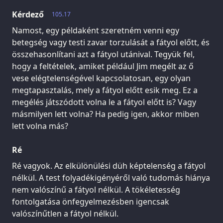
Kérdező
105.17
Namost, egy példaként szeretném venni egy
betegség vagy testi zavar torzulását a fátyol előtt, és
összehasonlítani azt a fátyol utánival. Tegyük fel,
hogy a feltételek, amiket például Jim megélt az ő
vese elégtelenségével kapcsolatosan, egy olyan
megtapasztalás, mely a fátyol előtt esik meg. Ez a
megélés játszódott volna le a fátyol előtt is? Vagy
másmilyen lett volna? Ha pedig igen, akkor miben
lett volna más?
Ré
Ré vagyok. Az elkülönülési düh képtelenség a fátyol
nélkül. A test folyadékigényéről való tudomás hiánya
nem valószínű a fátyol nélkül. A tökéletesség
fontolgatása önfegyelmezésben igencsak
valószínűtlen a fátyol nélkül.