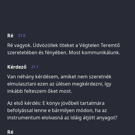
Ré
21.0
Ré vagyok. Üdvözöllek titeket a Végtelen Teremtő
szeretetében és fényében. Most kommunikálunk.
Kérdező
21.1
Van néhány kérdésem, amiket nem szeretnék
elmulasztani ezen az ülésen megkérdezni, így
inkább felteszem őket most.
Az első kérdés: E könyv jövőbeli tartalmára
befolyással lenne e bármilyen módon, ha az
instrumentum elolvasná az idáig átjött anyagot?
Ré