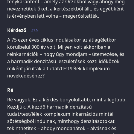
fénykarantént – amely az Őrzőkből vagy ahogy még
nevezhetitek őket, a kertészekből állt, és egyébként
is érvényben lett volna – megerősítették.
Kérdező
21.9
A 75 ezer éves ciklus indulásakor az átlagéletkor
körülbelül 900 év volt. Milyen volt akkoriban a
reinkarnációk – hogy úgy mondjam – ütemezése, és
a harmadik denzitású leszületések közti időközök
miként járultak a tudat/test/lélek komplexum
növekedéséhez?
Ré
Ré vagyok. Ez a kérdés bonyolultabb, mint a legtöbb.
Kezdjük. A kezdő harmadik denzitású
tudat/test/lélek komplexum inkarnációs mintái
sötétségből indulnak, minthogy denzitásotokat
tekinthetitek – ahogy mondanátok – alvásnak és