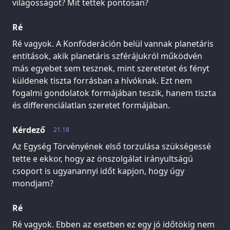
világosságot? Mit tettek pontosan?
Ré
Ré vagyok. A Konföderáción belül vannak planetáris
entitások, akik planetáris szférájukról működvén
más egyebet sem tesznek, mint szeretetet és fényt
küldenek tiszta forrásban a hívóknak. Ezt nem
fogalmi gondolatok formájában teszik, hanem tiszta
és differenciálatlan szeretet formájában.
Kérdező
21.18
Az Egység Törvényének első torzulása szükségessé
tette e ekkor, hogy az önszolgálat irányultságú
csoport is ugyanannyi időt kapjon, hogy úgy
mondjam?
Ré
Ré vagyok. Ebben az esetben ez egy jó időtökig nem