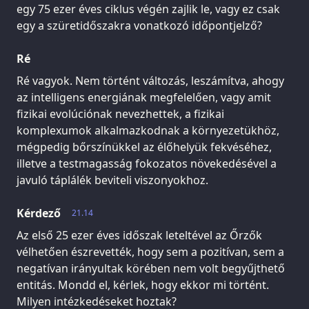
egy 75 ezer éves ciklus végén zajlik le, vagy ez csak
egy a szüretidőszakra vonatkozó időpontjelző?
Ré
Ré vagyok. Nem történt változás, leszámítva, ahogy
az intelligens energiának megfelelően, vagy amit
fizikai evolúciónak nevezhettek, a fizikai
komplexumok alkalmazkodnak a környezetükhöz,
mégpedig bőrszínükkel az élőhelyük fekvéséhez,
illetve a testmagasság fokozatos növekedésével a
javuló táplálék beviteli viszonyokhoz.
Kérdező
21.14
Az első 25 ezer éves időszak leteltével az Őrzők
vélhetően észrevették, hogy sem a pozitívan, sem a
negatívan irányultak körében nem volt begyűjthető
entitás. Mondd el, kérlek, hogy ekkor mi történt.
Milyen intézkedéseket hoztak?