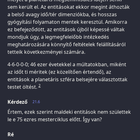
sem került el. Az entitásokat ekkor megint áthozták
a belső avagy idő/tér dimenziókba, és hosszas
gyógyítási folyamaton mentek keresztül. Amikorra
ez befejeződött, az entitások újból képessé váltak
mondjuk úgy, a legmegfelelőbb intézkedés
meghatározására könnyítő feltételek felállításáról
tetteik következményei számára.
4-6-0-0-0; 46 ezer évetekkel a múltatokban, miként
az időt ti méritek (ez közelítően értendő), az
entitások a planetáris szféra belsejére választottak
2
testet öltést.
Kérdező
21.6
Értem, ezek szerint maldeki entitások nem születtek
le e 75 ezres mesterciklus előtt. Így van?
Ré