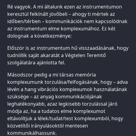
Ré vagyok. A mi általunk ezen az instrumentumon
keresztül felkínált jövőbeli – ahogy ti mértek az
időben/térben – kommunikációk nem kapcsolódnak
az instrumentum elme komplexumához. Ez két
dolognak a következménye:
Először is az instrumentum hű visszaadásának, hogy
tudniillik saját akaratát a Végtelen Teremtő
szolgálatára ajánlotta fel.
Másodszor pedig a mi társas memória
komplexumunk torzulása/felfogásának, hogy – adva
lévén a hang vibrációs komplexumok használatának
szüksége – az anyag kommunikációjának
leghatékonyabb, azaz legkisebb torzulással járó
módja az, ha a tudatos elme komplexumot
eltávolítjuk a lélek/tudat/test komplexumból, hogy
közvetítői irányulásoktól mentesen
kommunikálhassunk.