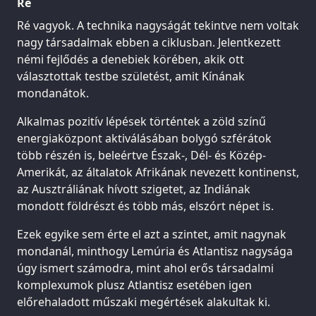
Ré
Ré vagyok. A technika nagyságát tekintve nem voltak
nagy társadalmak ebben a ciklusban. Jelentkezett
némi fejlődés a denebiek körében, akik ott
választottak testbe születést, amit Kínának
mondanátok.
Alkalmas pozitív lépések történtek a zöld színű
energiaközpont aktiválásában bolygó szférátok
több részén is, beleértve Észak-, Dél- és Közép-
Amerikát, az általatok Afrikának nevezett kontinenst,
az Ausztráliának hívott szigetet, az Indiának
mondott földrészt és több más, elszórt népet is.
Ezek egyike sem érte el azt a szintet, amit nagynak
mondanál, minthogy Lemúria és Atlantisz nagysága
úgy ismert számodra, mint ahol erős társadalmi
komplexumok plusz Atlantisz esetében igen
előrehaladott műszaki megértések alakultak ki.