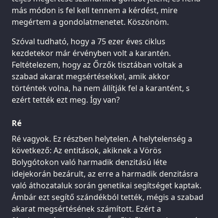
más módon is fel kell tennem a kérdést, mire
megértem a gondolatmenetet. Köszönöm.
Szóval tudható, hogy a 75 ezer éves ciklus
kezdetekor már érvényben volt a karantén.
Feltételezem, hogy az Őrzők tisztában voltak a
szabad akarat megsértésekkel, amik akkor
történtek volna, ha nem állítják fel a karantént, s
ezért tették ezt meg. Így van?
Ré
Ré vagyok. Ez részben helytelen. A helytelenség a
következő: Az entitások, akiknek a Vörös
Bolygótokon való harmadik denzitású léte
idejekorán bezárult, az erre a harmadik denzitásra
való áthozataluk során genetikai segítséget kaptak.
Ámbár ezt segítő szándékból tették, mégis a szabad
akarat megsértésének számított. Ezért a