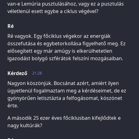
van-e Lemúria pusztulásához, vagy ez a pusztulás
véletlenül esett egybe a ciklus végével?
Ré
Ré vagyok. Egy főciklus végekor az energiák
összefutása és egybetorkollása figyelhető meg. Ez
elősegített egy már amúgy is elkerülhetetlen
igazodást bolygó szférátok felszíni mozgásaiban.
Kérdező
21.28
Nagyon köszönjük. Bocsánat azért, amiért ilyen
ügyetlenül fogalmaztam meg a kérdéseimet, de ez
gyönyörűen letisztázta a felfogásomat, köszönet
érte.
A második 25 ezer éves főciklusban kifejlődtek e
nagy kultúrák?