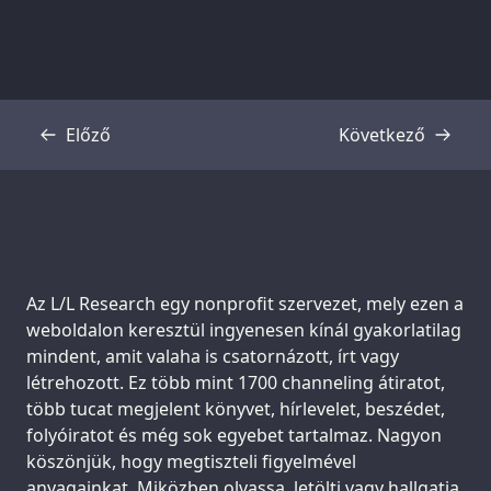
Előző
Következő
Átirat
Átirat
Support us:
Az L/L Research egy nonprofit szervezet, mely ezen a
weboldalon keresztül ingyenesen kínál gyakorlatilag
mindent, amit valaha is csatornázott, írt vagy
létrehozott. Ez több mint 1700 channeling átiratot,
több tucat megjelent könyvet, hírlevelet, beszédet,
folyóiratot és még sok egyebet tartalmaz. Nagyon
köszönjük, hogy megtiszteli figyelmével
anyagainkat. Miközben olvassa, letölti vagy hallgatja,