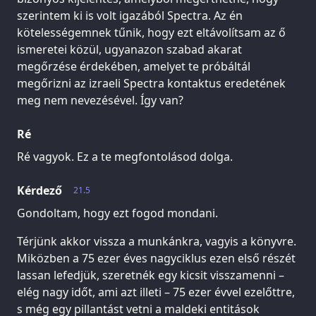
szerintem ki is volt igazából Spectra. Az én
kötelességemnek tűnik, hogy ezt eltávolítsam az ő
ismeretei közül, ugyanazon szabad akarat
megőrzése érdekében, amelyet te próbáltál
megőrizni az izraeli Spectra kontaktus eredetének
meg nem nevezésével. Így van?
Ré
Ré vagyok. Ez a te megfontolásod dolga.
Kérdező
21.5
Gondoltam, hogy ezt fogod mondani.
Térjünk akkor vissza a munkánkra, vagyis a könyvre.
Miközben a 75 ezer éves nagyciklus ezen első részét
lassan lefedjük, szeretnék egy kicsit visszamenni –
elég nagy időt, ami azt illeti – 75 ezer évvel ezelőttre,
s még egy pillantást vetni a maldeki entitások