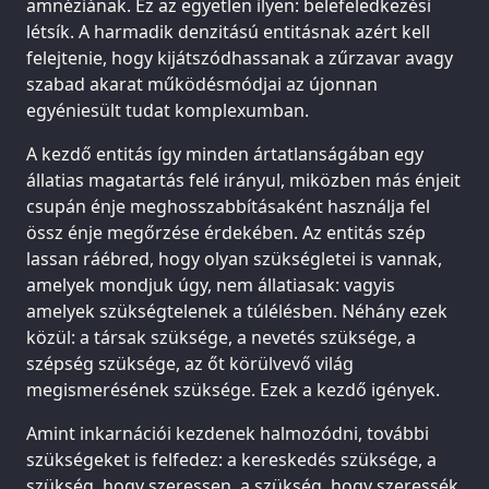
amnéziának. Ez az egyetlen ilyen: belefeledkezési
létsík. A harmadik denzitású entitásnak azért kell
felejtenie, hogy kijátszódhassanak a zűrzavar avagy
szabad akarat működésmódjai az újonnan
egyéniesült tudat komplexumban.
A kezdő entitás így minden ártatlanságában egy
állatias magatartás felé irányul, miközben más énjeit
csupán énje meghosszabbításaként használja fel
össz énje megőrzése érdekében. Az entitás szép
lassan ráébred, hogy olyan szükségletei is vannak,
amelyek mondjuk úgy, nem állatiasak: vagyis
amelyek szükségtelenek a túlélésben. Néhány ezek
közül: a társak szüksége, a nevetés szüksége, a
szépség szüksége, az őt körülvevő világ
megismerésének szüksége. Ezek a kezdő igények.
Amint inkarnációi kezdenek halmozódni, további
szükségeket is felfedez: a kereskedés szüksége, a
szükség, hogy szeressen, a szükség, hogy szeressék,