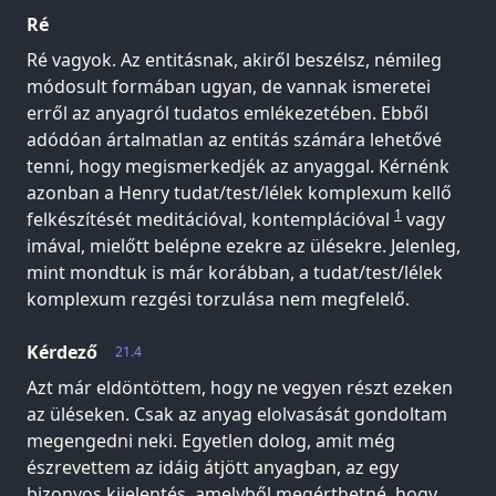
Ré
Ré vagyok. Az entitásnak, akiről beszélsz, némileg
módosult formában ugyan, de vannak ismeretei
erről az anyagról tudatos emlékezetében. Ebből
adódóan ártalmatlan az entitás számára lehetővé
tenni, hogy megismerkedjék az anyaggal. Kérnénk
azonban a Henry tudat/test/lélek komplexum kellő
1
felkészítését meditációval, kontemplációval
vagy
imával, mielőtt belépne ezekre az ülésekre. Jelenleg,
mint mondtuk is már korábban, a tudat/test/lélek
komplexum rezgési torzulása nem megfelelő.
Kérdező
21.4
Azt már eldöntöttem, hogy ne vegyen részt ezeken
az üléseken. Csak az anyag elolvasását gondoltam
megengedni neki. Egyetlen dolog, amit még
észrevettem az idáig átjött anyagban, az egy
bizonyos kijelentés, amelyből megérthetné, hogy