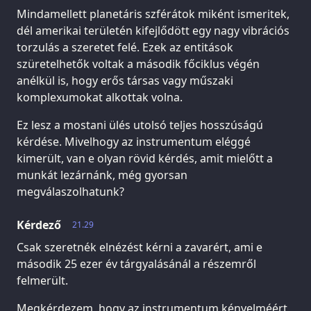
Mindamellett planetáris szférátok miként ismeritek,
dél amerikai területén kifejlődött egy nagy vibrációs
torzulás a szeretet felé. Ezek az entitások
szüretelhetők voltak a második főciklus végén
anélkül is, hogy erős társas vagy műszaki
komplexumokat alkottak volna.
Ez lesz a mostani ülés utolsó teljes hosszúságú
kérdése. Mivelhogy az instrumentum eléggé
kimerült, van e olyan rövid kérdés, amit mielőtt a
munkát lezárnánk, még gyorsan
megválaszolhatunk?
Kérdező
21.29
Csak szeretnék elnézést kérni a zavarért, ami e
második 25 ezer év tárgyalásánál a részemről
felmerült.
Megkérdezem, hogy az instrumentum kényelméért