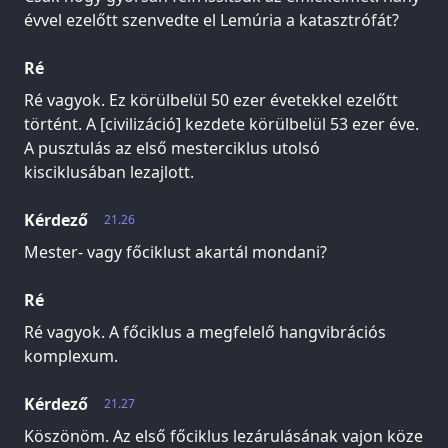
évvel ezelőtt szenvedte el Lemúria a katasztrófát?
Ré
Ré vagyok. Ez körülbelül 50 ezer évetekkel ezelőtt
történt. A [civilizáció] kezdete körülbelül 53 ezer éve.
A pusztulás az első mesterciklus utolsó
kisciklusában lezajlott.
Kérdező
21.26
Mester- vagy főciklust akartál mondani?
Ré
Ré vagyok. A főciklus a megfelelő hangvibrációs
komplexum.
Kérdező
21.27
Köszönöm. Az első főciklus lezárulásának vajon köze