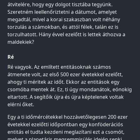
átvitelére, hogy egy dolgot tisztába tegyünk.
Szeretném leellenőriztetni a dátumot, amelyet
megadtál, mivel a korai szakaszban volt néhány
torzulás a számokban, és attól félek, talán ez is
torzulhatott. Hány évvel ezelőtt is lettek áthozva a
maldekiek?
Ré
Ré vagyok. Az említett entitásoknak számos
átmenete volt, az első 500 ezer évetekkel ezelőtt,
ahogy ti méritek az időt. Ekkor az entitások egy
csomóba mentek át. Ez, ti úgy mondanátok, eónokig
eltartott. A segítőik újra és újra képtelenek voltak
elérni őket.
Egy a ti időmércétekkel hozzávetőlegesen 200 ezer
évetekkel ezelőtti időpontban egy konföderációs
entitás el tudta kezdeni meglazítani ezt a csomót,
melyet a planetáris megsemmisülés idején senki