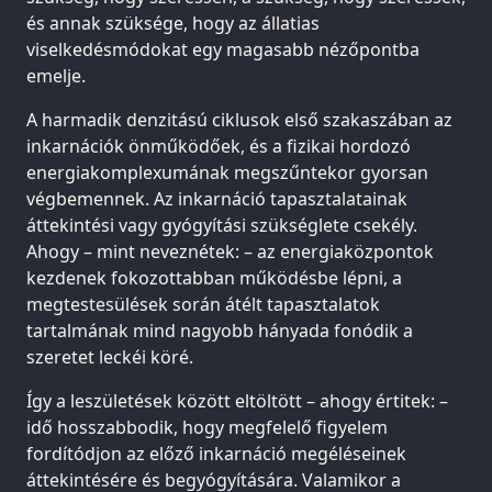
és annak szüksége, hogy az állatias
viselkedésmódokat egy magasabb nézőpontba
emelje.
A harmadik denzitású ciklusok első szakaszában az
inkarnációk önműködőek, és a fizikai hordozó
energiakomplexumának megszűntekor gyorsan
végbemennek. Az inkarnáció tapasztalatainak
áttekintési vagy gyógyítási szükséglete csekély.
Ahogy – mint neveznétek: – az energiaközpontok
kezdenek fokozottabban működésbe lépni, a
megtestesülések során átélt tapasztalatok
tartalmának mind nagyobb hányada fonódik a
szeretet leckéi köré.
Így a leszületések között eltöltött – ahogy értitek: –
idő hosszabbodik, hogy megfelelő figyelem
fordítódjon az előző inkarnáció megéléseinek
áttekintésére és begyógyítására. Valamikor a