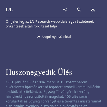
L/L
Search
collapse
Skip to content
Ön jelenleg az L/L Research weboldala egy részletének
önkéntesek általi fordítását látja
Angol nyelvű oldal
Huszonegyedik Ülés
Csatornázási nyilatkozat:
1981. január 15. és 1984. március 15. között három
elkötelezett igazságkereső fogadott szóbeli kommunikációt
azoktól, akik Réként, az Egység Törvényének szerény
hírnökeiként azonosították magukat. 106 ülés során
körüljárták az Egység Törvényét és a teremtés misztériumát
a spirituális evolúció, a szolgálat, a gyógyítás és az