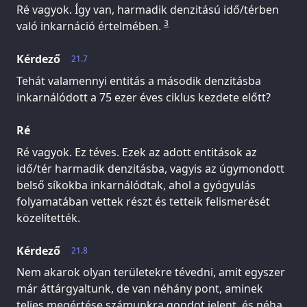
Ré vagyok. Így van, harmadik denzitású idő/térben
3
való inkarnáció értelmében.
Kérdező
21.7
Tehát valamennyi entitás a második denzitásba
inkarnálódott a 75 ezer éves ciklus kezdete előtt?
Ré
Ré vagyok. Ez téves. Ezek az adott entitások az
idő/tér harmadik denzitásba, vagyis az úgymondott
belső síkokba inkarnálódtak, ahol a gyógyulás
folyamatában vettek részt és tetteik felismerését
közelítették.
Kérdező
21.8
Nem akarok olyan területekre tévedni, amit egyszer
már áttárgyaltunk, de van néhány pont, aminek
teljes megértése számunkra gondot jelent, és néha