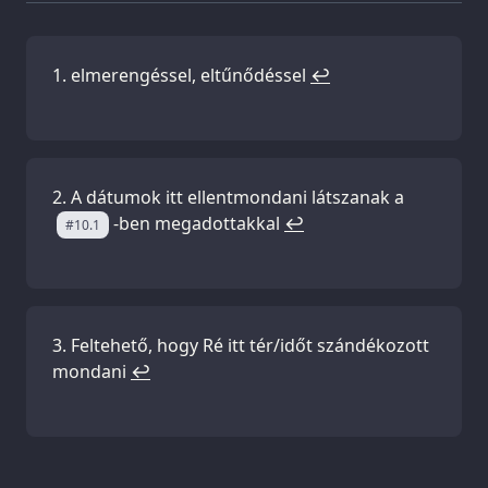
elmerengéssel, eltűnődéssel
↩
A dátumok itt ellentmondani látszanak a
-ben megadottakkal
↩
#10.1
Feltehető, hogy Ré itt tér/időt szándékozott
mondani
↩