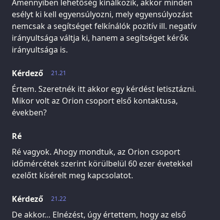
Amennyiben lehetőség kínálkozik, akkor minden
esélyt ki kell egyensúlyozni, mely egyensúlyozást
nemcsak a segítséget felkínálók pozitív ill. negatív
irányultsága váltja ki, hanem a segítséget kérők
irányultsága is.
Kérdező
21.21
Értem. Szeretnék itt akkor egy kérdést letisztázni.
Mikor volt az Orion csoport első kontaktusa,
években?
Ré
Ré vagyok. Ahogy mondtuk, az Orion csoport
időmércétek szerint körülbelül 60 ezer évetekkel
ezelőtt kísérelt meg kapcsolatot.
Kérdező
21.22
De akkor… Elnézést, úgy értettem, hogy az első