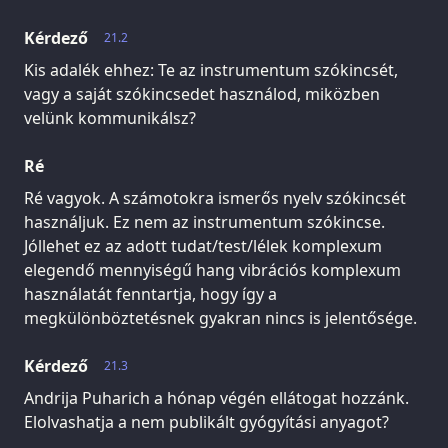
Kérdező
21.2
Kis adalék ehhez: Te az instrumentum szókincsét,
vagy a saját szókincsedet használod, miközben
velünk kommunikálsz?
Ré
Ré vagyok. A számotokra ismerős nyelv szókincsét
használjuk. Ez nem az instrumentum szókincse.
Jóllehet ez az adott tudat/test/lélek komplexum
elegendő mennyiségű hang vibrációs komplexum
használatát fenntartja, hogy így a
megkülönböztetésnek gyakran nincs is jelentősége.
Kérdező
21.3
Andrija Puharich a hónap végén ellátogat hozzánk.
Elolvashatja a nem publikált gyógyítási anyagot?