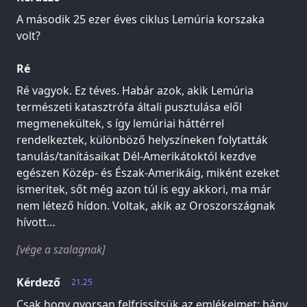
A második 25 ezer éves ciklus Lemúria korszaka
volt?
Ré
Ré vagyok. Ez téves. Habár azok, akik Lemúria
természeti katasztrófa általi pusztulása elől
megmenekültek, s így lemúriai háttérrel
rendelkeztek, különböző helyszíneken folytatták
tanulás/tanításaikat Dél-Amerikátoktól kezdve
egészen Közép- és Észak-Amerikáig, miként ezeket
ismeritek, sőt még azon túl is egy akkori, ma már
nem létező hídon. Voltak, akik az Oroszországnak
hívott…
[vége a szalagnak]
Kérdező
21.25
Csak hogy gyorsan felfrissítsük az emlékeimet: hány