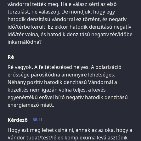
vándorral tették meg. Ha e válasz sérti az első
torzulást, ne válaszolj. De mondjuk, hogy egy
hatodik denzitású vándorral ez történt, és negatív
idő/térbe került. Ez ekkor hatodik denzitású negatív
idő/tér volna, és hatodik denzitású negatív tér/időbe
inkarnálódna?
Ré
Ré vagyok. A feltételezésed helyes. A polarizáció
erőssége párosítódna amennyire lehetséges.
Néhány pozitív hatodik denzitású Vándornál a
közelítés nem igazán volna teljes, a kevés
egyenértékű erővel bíró negatív hatodik denzitású
energiamező miatt.
Kérdező
68.11
Hogy ezt meg lehet csinálni, annak az az oka, hogy a
Vándor tudat/test/lélek komplexuma leválasztódik