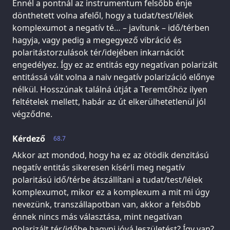
Ennél a pontnál az instrumentum felsőbb énje
dönthetett volna afelől, hogy a tudat/test/lélek
komplexumot a negatív té… – javítunk – idő/térben
hagyja, vagy pedig a megegyező vibráció és
polaritástorzulások tér/idejében inkarnációt
engedélyez. Így ez az entitás egy negatívan polarizált
entitássá vált volna a naiv negatív polarizáció előnye
nélkül. Hosszúnak találná útját a Teremtőhöz ilyen
feltételek mellett, habár az út elkerülhetetlenül jól
végződne.
Kérdező
68.7
Akkor azt mondod, hogy ha ez az ötödik denzitású
negatív entitás sikeresen kísérli meg negatív
polaritású idő/térbe átszállítani a tudat/test/lélek
komplexumot, mikor ez a komplexum a mit mi úgy
nevezünk, transzállapotban van, akkor a felsőbb
énnek nincs más választása, mint negatívan
polarizált tér/időbe hagyni jóvá leszületést? Így van?