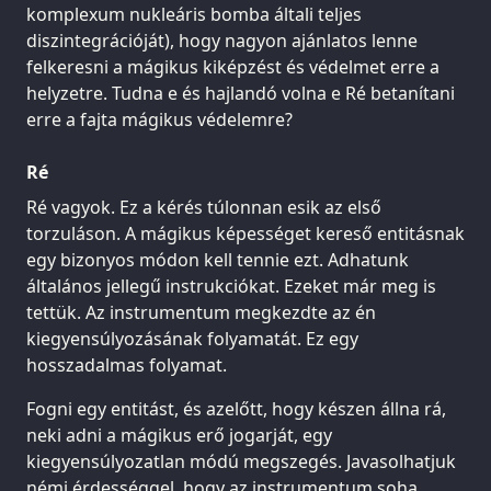
komplexum nukleáris bomba általi teljes
diszintegrációját), hogy nagyon ajánlatos lenne
felkeresni a mágikus kiképzést és védelmet erre a
helyzetre. Tudna e és hajlandó volna e Ré betanítani
erre a fajta mágikus védelemre?
Ré
Ré vagyok. Ez a kérés túlonnan esik az első
torzuláson. A mágikus képességet kereső entitásnak
egy bizonyos módon kell tennie ezt. Adhatunk
általános jellegű instrukciókat. Ezeket már meg is
tettük. Az instrumentum megkezdte az én
kiegyensúlyozásának folyamatát. Ez egy
hosszadalmas folyamat.
Fogni egy entitást, és azelőtt, hogy készen állna rá,
neki adni a mágikus erő jogarját, egy
kiegyensúlyozatlan módú megszegés. Javasolhatjuk
némi érdességgel, hogy az instrumentum soha