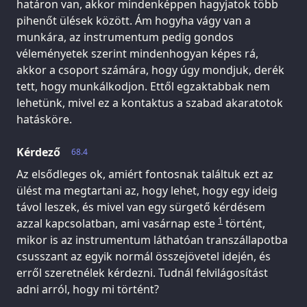
határon van, akkor mindenképpen hagyjatok több
pihenőt ülések között. Ám hogyha vágy van a
munkára, az instrumentum pedig gondos
véleményetek szerint mindenhogyan képes rá,
akkor a csoport számára, hogy úgy mondjuk, derék
tett, hogy munkálkodjon. Ettől egzaktabbak nem
lehetünk, mivel ez a kontaktus a szabad akaratotok
hatásköre.
Kérdező
68.4
Az elsődleges ok, amiért fontosnak találtuk ezt az
ülést ma megtartani az, hogy lehet, hogy egy ideig
távol leszek, és mivel van egy sürgető kérdésem
1
azzal kapcsolatban, ami vasárnap este
történt,
mikor is az instrumentum láthatóan transzállapotba
csusszant az egyik normál összejövetel idején, és
erről szeretnélek kérdezni. Tudnál felvilágosítást
adni arról, hogy mi történt?