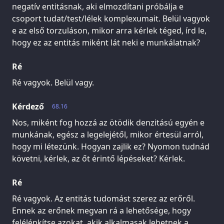
negatív entitásnak, aki elmozdítani próbálja e
csoport tudat/test/lélek komplexumait. Belül vagyok
e az első torzuláson, mikor arra kérlek téged, írd le,
hogy ez az entitás miként lát neki e munkálatnak?
Ré
Ré vagyok. Belül vagy.
Kérdező
68.16
Nos, miként fog hozzá az ötödik denzitású egyén e
munkának, egész a legelejétől, mikor értesül arról,
hogy mi létezünk. Hogyan zajlik ez? Nyomon tudnád
követni, kérlek, az őt érintő lépéseket? Kérlek.
Ré
Ré vagyok. Az entitás tudomást szerez az erőről.
Ennek az erőnek megvan rá a lehetősége, hogy
felélénkítse azokat, akik alkalmasak lehetnek a