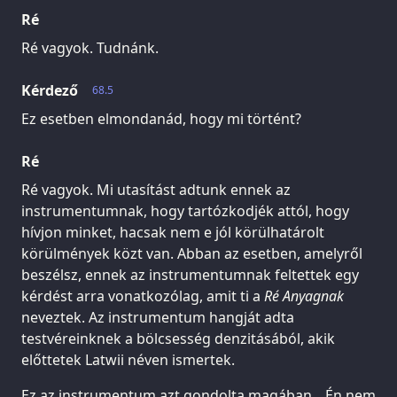
Ré
Ré vagyok. Tudnánk.
Kérdező
68.5
Ez esetben elmondanád, hogy mi történt?
Ré
Ré vagyok. Mi utasítást adtunk ennek az
instrumentumnak, hogy tartózkodjék attól, hogy
hívjon minket, hacsak nem e jól körülhatárolt
körülmények közt van. Abban az esetben, amelyről
beszélsz, ennek az instrumentumnak feltettek egy
kérdést arra vonatkozólag, amit ti a
Ré Anyagnak
neveztek. Az instrumentum hangját adta
testvéreinknek a bölcsesség denzitásából, akik
előttetek Latwii néven ismertek.
Ez az instrumentum azt gondolta magában, „Én nem