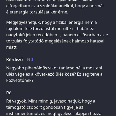
elfogadható ez a szolgálat anélkül, hogy a normál
életenergia torzulását kér érné.
Megjegyezhetjük, hogy a fizikai energia nem a
fájdalom felé torzulástól merült ki – habár ez
nagyfokú jelen tér/időben –, hanem elsősorban az e
torzulás folytatódó megélésének halmozó hatásai
miatt.
Kérdező
68.3
Nagyobb pihenőidőszakot tanácsolnál a mostani
ülés vége és a következő ülés közé? Ez segítene a
közvetítőnek?
Ré
Ré vagyok. Mint mindig, javasolhatjuk, hogy a
támogató csoport gondosan figyelje az
instrumentumot, és megfigyelései alapján hozza