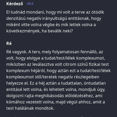
Kérdező
68.6
El tudnád mondani, hogy mi volt a terve az ötödik
denzitású negatív irányultságú entitásnak, hogy
miként vitte volna végbe és mik lettek volna a
következmények, ha beválik neki?
Ré
Ré vagyok. A terv, mely folyamatosan fennálló, az
volt, hogy elvigye a tudat/test/lélek komplexumot,
miközben az leválasztva volt citrom színű fizikai test
komplexum héjáról, hogy aztán ezt a tudat/test/lélek
komplexumot idő/teretek negatív részlegeiben
helyezze el. Ez a héj aztán a tudattalan, öntudatlan
entitásé lett volna, és lehetett volna, mondjuk úgy,
dolgozni rajta meghibásodás előidézéséhez, ami
kómához vezetett volna, majd végül ahhoz, amit a
test halálának mondtok.