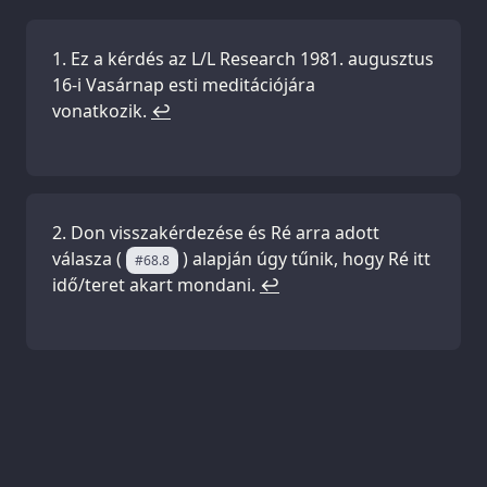
Ez a kérdés az L/L Research 1981. augusztus
16-i Vasárnap esti meditációjára
vonatkozik.
↩
Don visszakérdezése és Ré arra adott
válasza (
) alapján úgy tűnik, hogy Ré itt
#68.8
idő/teret akart mondani.
↩