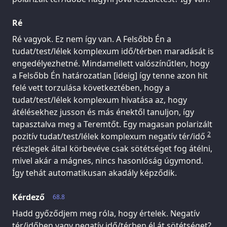
Ré
Ré vagyok. Ez nem így van. A Felsőbb Én a
tudat/test/lélek komplexum idő/térben maradását is
engedélyezhetné. Mindamellett valószínűtlen, hogy
a Felsőbb Én határozatlan [ideig] így tenne azon hit
felé vett torzulása következtében, hogy a
tudat/test/lélek komplexum hivatása az, hogy
átélésekhez jusson és más énektől tanuljon, így
tapasztalva meg a Teremtőt. Egy magasan polarizált
2
pozitív tudat/test/lélek komplexum negatív tér/idő
részlegek által körbevéve csak sötétséget fog átélni,
mivel akár a mágnes, nincs hasonlóság úgymond.
Így tehát automatikusan akadály képződik.
Kérdező
68.8
Hadd győződjem meg róla, hogy értelek. Negatív
tér/időben vagy negatív idő/térben él át sötétséget?