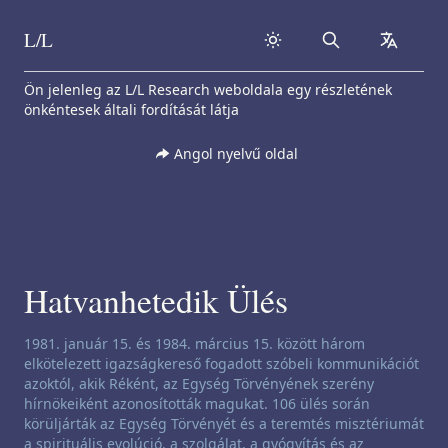
L/L
Search
collapse
Skip to content
Ön jelenleg az L/L Research weboldala egy részletének
önkéntesek általi fordítását látja
Angol nyelvű oldal
Hatvanhetedik Ülés
Csatornázási nyilatkozat:
1981. január 15. és 1984. március 15. között három
elkötelezett igazságkereső fogadott szóbeli kommunikációt
azoktól, akik Réként, az Egység Törvényének szerény
hírnökeiként azonosították magukat. 106 ülés során
körüljárták az Egység Törvényét és a teremtés misztériumát
a spirituális evolúció, a szolgálat, a gyógyítás és az