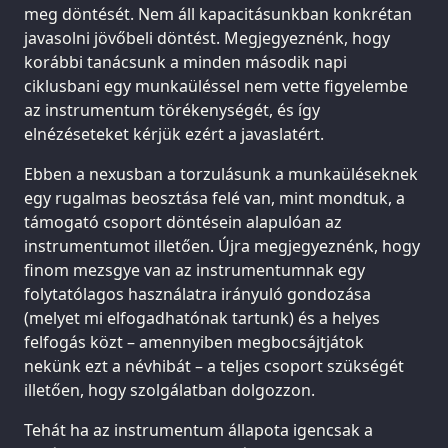
meg döntését. Nem áll kapacitásunkban konkrétan
javasolni jövőbeli döntést. Megjegyeznénk, hogy
korábbi tanácsunk a minden második napi
ciklusbani egy munkaüléssel nem vette figyelembe
az instrumentum törékenységét, és így
elnézéseteket kérjük ezért a javaslatért.
Ebben a nexusban a torzulásunk a munkaüléseknek
egy rugalmas beosztása felé van, mint mondtuk, a
támogató csoport döntésein alapulóan az
instrumentumot illetően. Újra megjegyeznénk, hogy
finom mezsgye van az instrumentumnak egy
folytatólagos használatra irányuló gondozása
(melyet mi elfogadhatónak tartunk) és a helyes
felfogás közt – amennyiben megbocsájtjátok
nekünk ezt a névhibát – a teljes csoport szükségét
illetően, hogy szolgálatban dolgozzon.
Tehát ha az instrumentum állapota igencsak a