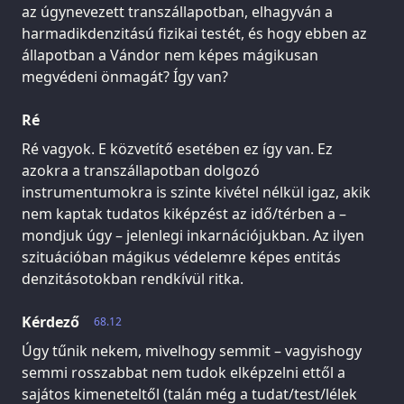
az úgynevezett transzállapotban, elhagyván a
harmadikdenzitású fizikai testét, és hogy ebben az
állapotban a Vándor nem képes mágikusan
megvédeni önmagát? Így van?
Ré
Ré vagyok. E közvetítő esetében ez így van. Ez
azokra a transzállapotban dolgozó
instrumentumokra is szinte kivétel nélkül igaz, akik
nem kaptak tudatos kiképzést az idő/térben a –
mondjuk úgy – jelenlegi inkarnációjukban. Az ilyen
szituációban mágikus védelemre képes entitás
denzitásotokban rendkívül ritka.
Kérdező
68.12
Úgy tűnik nekem, mivelhogy semmit – vagyishogy
semmi rosszabbat nem tudok elképzelni ettől a
sajátos kimeneteltől (talán még a tudat/test/lélek