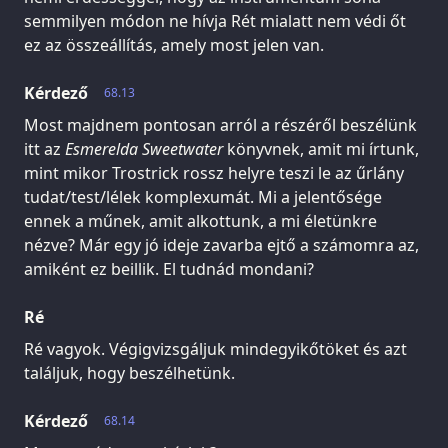
semmilyen módon ne hívja Rét mialatt nem védi őt
ez az összeállítás, amely most jelen van.
Kérdező
68.13
Most majdnem pontosan arról a részéről beszélünk
itt az
Esmerelda Sweetwater
könyvnek, amit mi írtunk,
mint mikor Trostrick rossz helyre teszi le az űrlány
tudat/test/lélek komplexumát. Mi a jelentősége
ennek a műnek, amit alkottunk, a mi életünkre
nézve? Már egy jó ideje zavarba ejtő a számomra az,
amiként ez beillik. El tudnád mondani?
Ré
Ré vagyok. Végigvizsgáljuk mindegyikőtöket és azt
találjuk, hogy beszélhetünk.
Kérdező
68.14