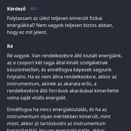
Kérdező
68.2
Folytassam az ülést teljesen kimerült fizikai
energiákkal? Nem vagyok teljesen biztos abban,
hogy ez mit jelent.
Ré
Ré vagyok. Van rendelkezésre álló kiutalt energiánk,
az e csoport két tagja által kínált szolgálatnak
köszönhetően, és ennélfogva képesek vagyunk
folytatni. Ha ez nem állna rendelkezésre, akkor az
instrumentum, akinek az akarata erős, a
rendelkezésre álló források akarásával kimerítette
volna saját vitális energiáit.
Ennélfogva ha nincs energiakiutalás, és ha az
instrumentum olyan mértékben kimerült, mint
most, akkor jó tartózkodni az instrumentum
használatától. Ha van energiakiutalás, akkor