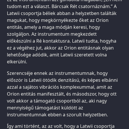
tudom ezt a választ. Bárcsak Rét csatornáznám.” A
Latwii csoportja béliek abban a helyzetben találták
magukat, hogy megkörnyékezte őket az Orion
entitás, amely a maga módján keresi, hogy
szolgáljon. Az instrumentum megkezdett
előkészülni a Ré kontaktusra. Latwii tudta, hogyha
ez a végéhez jut, akkor az Orion entitásnak olyan
lehetősége adódik, amit Latwii szeretett volna
elkerülni.
Szerencséje ennek az instrumentumnak, hogy
először is Latwii ötödik denzitású, és képes elbánni
azzal a sajátos vibrációs komplexummal, amit az
Orion entitás manifesztált, és másodszor, hogy ott
volt akkor a támogató csoportból az, aki nagy
mennyiségű támogatást küldött az
instrumentumnak ebben a szorult helyzetben.
Így ami történt, az az volt, hogy a Latwii csoportja