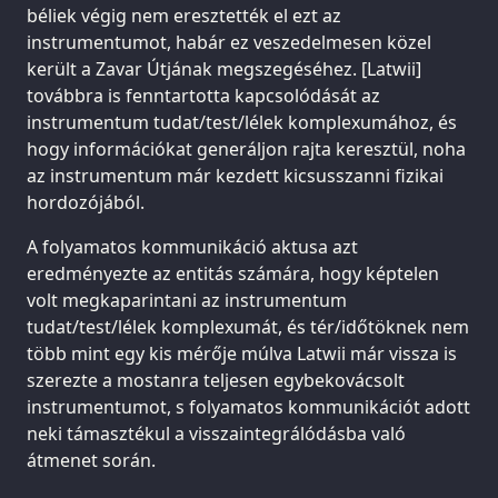
béliek végig nem eresztették el ezt az
instrumentumot, habár ez veszedelmesen közel
került a Zavar Útjának megszegéséhez. [Latwii]
továbbra is fenntartotta kapcsolódását az
instrumentum tudat/test/lélek komplexumához, és
hogy információkat generáljon rajta keresztül, noha
az instrumentum már kezdett kicsusszanni fizikai
hordozójából.
A folyamatos kommunikáció aktusa azt
eredményezte az entitás számára, hogy képtelen
volt megkaparintani az instrumentum
tudat/test/lélek komplexumát, és tér/időtöknek nem
több mint egy kis mérője múlva Latwii már vissza is
szerezte a mostanra teljesen egybekovácsolt
instrumentumot, s folyamatos kommunikációt adott
neki támasztékul a visszaintegrálódásba való
átmenet során.