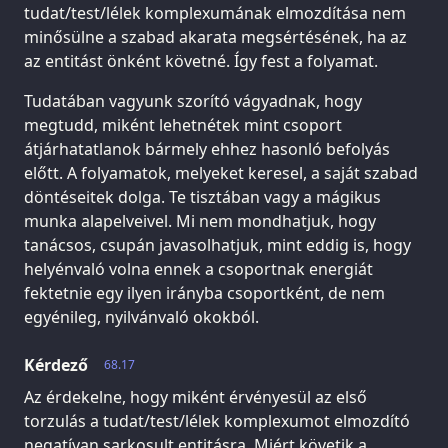
tudat/test/lélek komplexumának elmozdítása nem
minősülne a szabad akarata megsértésének, ha az
az entitást önként követné. Így fest a folyamat.
Tudatában vagyunk szorító vágyadnak, hogy
megtudd, miként lehetnétek mint csoport
átjárhatatlanok bármely ehhez hasonló befolyás
előtt. A folyamatok, melyeket keresel, a saját szabad
döntéseitek dolga. Te tisztában vagy a mágikus
munka alapelveivel. Mi nem mondhatjuk, hogy
tanácsos, csupán javasolhatjuk, mint eddig is, hogy
helyénvaló volna ennek a csoportnak energiát
fektetnie egy ilyen irányba csoportként, de nem
egyénileg, nyilvánvaló okokból.
Kérdező
68.17
Az érdekelne, hogy miként érvényesül az első
torzulás a tudat/test/lélek komplexumot elmozdító
negatívan sarkosult entitásra. Miért követik a