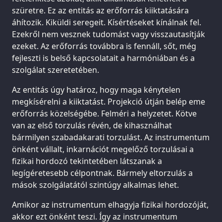
szüretre. Ez az entitás az erőforrás kiiktatására
áhítozik. Kiküldi seregeit. Kísértéseket kínálnak fel.
Ezekről nem vesznek tudomást vagy visszautasítják
ezeket. Az erőforrás továbbra is fennáll, sőt, még
fejleszti is belső kapcsolatait a harmóniában és a
szolgálat szeretetében.
Az entitás úgy határoz, hogy maga kénytelen
megkísérelni a kiiktatást. Projekció útján belép eme
erőforrás közelségébe. Felméri a helyzetet. Kötve
van az első torzulás révén, de kihasználhat
bármilyen szabadakarati torzulást. Az instrumentum
önként vállalt, inkarnációt megelőző torzulásai a
fizikai hordozó tekintetében látszanak a
legígéretesebb célpontnak. Bármely eltorzulás a
mások szolgálatától szintúgy alkalmas lehet.
Amikor az instrumentum elhagyja fizikai hordozóját,
akkor ezt önként teszi. Így az instrumentum