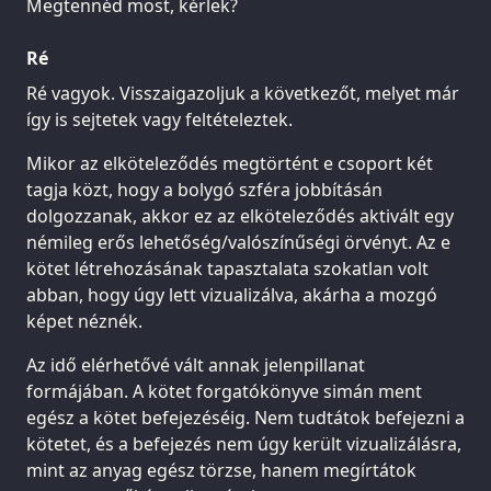
Megtennéd most, kérlek?
Ré
Ré vagyok. Visszaigazoljuk a következőt, melyet már
így is sejtetek vagy feltételeztek.
Mikor az elköteleződés megtörtént e csoport két
tagja közt, hogy a bolygó szféra jobbításán
dolgozzanak, akkor ez az elköteleződés aktivált egy
némileg erős lehetőség/valószínűségi örvényt. Az e
kötet létrehozásának tapasztalata szokatlan volt
abban, hogy úgy lett vizualizálva, akárha a mozgó
képet néznék.
Az idő elérhetővé vált annak jelenpillanat
formájában. A kötet forgatókönyve simán ment
egész a kötet befejezéséig. Nem tudtátok befejezni a
kötetet, és a befejezés nem úgy került vizualizálásra,
mint az anyag egész törzse, hanem megírtátok