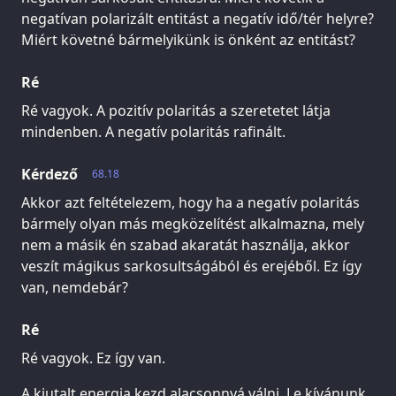
negatívan polarizált entitást a negatív idő/tér helyre?
Miért követné bármelyikünk is önként az entitást?
Ré
Ré vagyok. A pozitív polaritás a szeretetet látja
mindenben. A negatív polaritás rafinált.
Kérdező
68.18
Akkor azt feltételezem, hogy ha a negatív polaritás
bármely olyan más megközelítést alkalmazna, mely
nem a másik én szabad akaratát használja, akkor
veszít mágikus sarkosultságából és erejéből. Ez így
van, nemdebár?
Ré
Ré vagyok. Ez így van.
A kiutalt energia kezd alacsonnyá válni. Le kívánunk