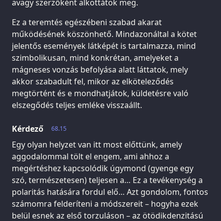
avagy szerzőként alkottátok meg.
Ez a teremtés egészébeni szabad akarat
működésének köszönhető. Mindazonáltal a kötet
jelentős események látképét is tartalmazza, mind
szimbolikusan, mind konkrétan, amelyeket a
mágneses vonzás befolyása alatt láttatok, mely
akkor szabadult fel, mikor az elköteleződés
megtörtént és e mondhatjátok, küldetésre való
elszegődés teljes emléke visszaállt.
Kérdező
68.15
Egy olyan helyzet van itt most előttünk, amely
aggodalommal tölt el engem, ami ahhoz a
megértéshez kapcsolódik úgymond (gyenge egy
szó, természetesen) teljesen a… Ez a tevékenység a
polaritás hatására fordul elő… Azt gondolom, fontos
számomra felderíteni a módszereit – hogyha ezek
belül esnek az első torzuláson – az ötödikdenzitású