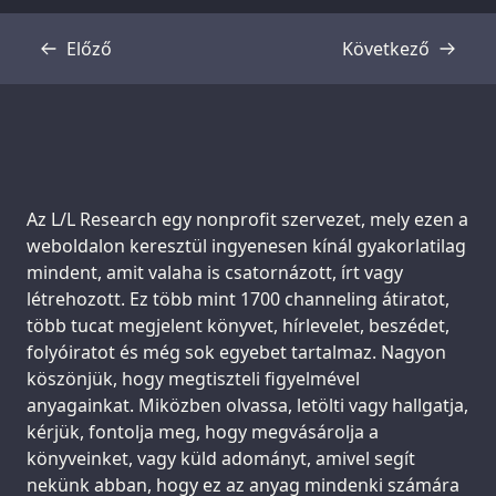
Előző
Következő
Átirat
Átirat
Support us:
Az L/L Research egy nonprofit szervezet, mely ezen a
weboldalon keresztül ingyenesen kínál gyakorlatilag
mindent, amit valaha is csatornázott, írt vagy
létrehozott. Ez több mint 1700 channeling átiratot,
több tucat megjelent könyvet, hírlevelet, beszédet,
folyóiratot és még sok egyebet tartalmaz. Nagyon
köszönjük, hogy megtiszteli figyelmével
anyagainkat. Miközben olvassa, letölti vagy hallgatja,
kérjük, fontolja meg, hogy megvásárolja a
könyveinket, vagy küld adományt, amivel segít
nekünk abban, hogy ez az anyag mindenki számára