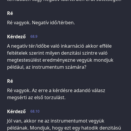
Ré
Ré vagyok. Negatív idő/térben.
Kérdező
68.9
A negatív tér/időbe való inkarnáció akkor efféle
feltételek szerint milyen denzitási szintre való
megtestesülést eredményezne vegyük mondjuk
például, az instrumentum számára?
Ré
Ré vagyok. Az erre a kérdésre adandó válasz
megsérti az első torzulást.
Kérdező
68.10
Jól van, akkor ne az instrumentumot vegyük
példának. Mondjuk, hogy ezt egy hatodik denzitású