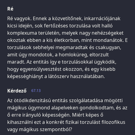
Ré
Ré vagyok. Ennek a közvetítőnek, inkarnációjának
kicsi idején, sok fertőzéses torzulása volt halló
komplexuma területén, melyek nagy nehézségeket
okoztak ebben a kis életkorban, mint mondanátok. E
torzulások sebhelyei megmaradtak és csakugyan,
amit úgy mondotok, a homloküreg, eltorzult
maradt. Az entitás így e torzulásokkal ügyködik,
hogy egyensúlyvesztést okozzon, és egy kisebb
képességhiányt a látószerv használatában.
Kérdező
67.13
Az ötödikdenzitású entitás szolgálatadása mögötti
mágikus úgymond alapelveken gondolkodtam, és az
ő erre irányuló képességén. Miért képes ő
kihasználni ezt a konkrét fizikai torzulást filozofikus
vagy mágikus szempontból?