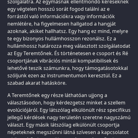
szolgálatra. Az egymásnak ellentmondó kéréseknek
egy végtelen hosszú sorát fogod találni az e
forrástól való információkra vagy információk
nemlétére, ha figyelmesen hallgatod a hangját
azoknak, akiket hallhatsz. Egy hang ez mind, melyre
te egy bizonyos hullámhosszon rezonálsz. Ez a
hullámhossz határozza meg választott szolgálatodat
az Egy Teremtőnek. És történetesen e csoport és Ré
csoportjának vibrációs mintái kompatibilisek és
lehetővé teszik számunkra, hogy támogatásotokkal
szóljunk ezen az instrumentumon keresztül. Ez a
szabad akarat hatásköre.
A Teremtőnek egy része láthatóan ujjong a
választásodon, hogy kérdezgetsz minket a szellem
evolúciójáról. Egy látszólag elkülönült rész specifikus
jellegű kérdések nagy területén szeretne nagyszámú
választ. Egy másik látszólag elkülönült csoportja
népeteknek megszűnni látná szívesen a kapcsolatot