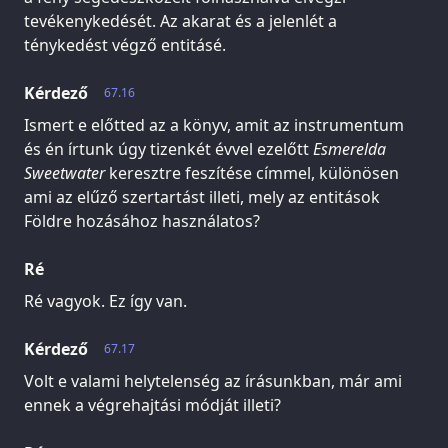
tevékenykedését. Az akarat és a jelenlét a
ténykedést végző entitásé.
Kérdező
67.16
Ismert e előtted az a könyv, amit az instrumentum
és én írtunk úgy tizenkét évvel ezelőtt
Esmerelda
Sweetwater
keresztre feszítése címmel, különösen
ami az elűző szertartást illeti, mely az entitások
Földre hozásához használatos?
Ré
Ré vagyok. Ez így van.
Kérdező
67.17
Volt e valami helytelenség az írásunkban, már ami
ennek a végrehajtási módját illeti?