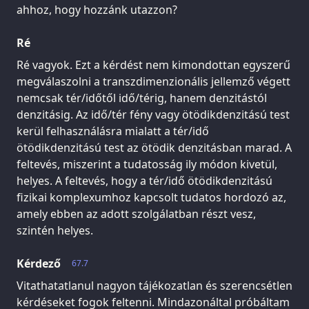
ahhoz, hogy hozzánk utazzon?
Ré
Ré vagyok. Ezt a kérdést nem kimondottan egyszerű
megválaszolni a transzdimenzionális jellemző végett
nemcsak tér/időtől idő/térig, hanem denzitástól
denzitásig. Az idő/tér fény vagy ötödikdenzitású test
kerül felhasználásra mialatt a tér/idő
ötödikdenzitású test az ötödik denzitásban marad. A
feltevés, miszerint a tudatosság ily módon kivetül,
helyes. A feltevés, hogy a tér/idő ötödikdenzitású
fizikai komplexumhoz kapcsolt tudatos hordozó az,
amely ebben az adott szolgálatban részt vesz,
szintén helyes.
Kérdező
67.7
Vitathatatlanul nagyon tájékozatlan és szerencsétlen
kérdéseket fogok feltenni. Mindazonáltal próbáltam