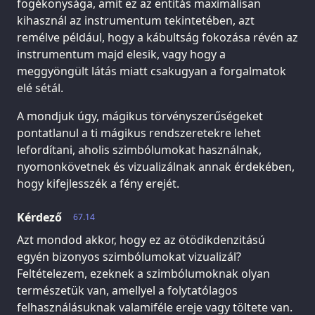
fogékonysága, amit ez az entitás maximálisan
kihasznál az instrumentum tekintetében, azt
remélve például, hogy a kábultság fokozása révén az
instrumentum majd elesik, vagy hogy a
meggyöngült látás miatt csakugyan a forgalmatok
elé sétál.
A mondjuk úgy, mágikus törvényszerűségeket
pontatlanul a ti mágikus rendszeretekre lehet
lefordítani, aholis szimbólumokat használnak,
nyomonkövetnek és vizualizálnak annak érdekében,
hogy kifejlesszék a fény erejét.
Kérdező
67.14
Azt mondod akkor, hogy ez az ötödikdenzitású
egyén bizonyos szimbólumokat vizualizál?
Feltételezem, ezeknek a szimbólumoknak olyan
természetük van, amellyel a folytatólagos
felhasználásuknak valamiféle ereje vagy töltete van.