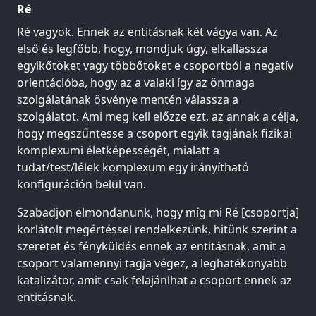
Ré
Ré vagyok. Ennek az entitásnak két vágya van. Az
első és legfőbb, hogy, mondjuk úgy, elkallassza
egyikőtöket vagy többőtöket e csoportból a negatív
orientációba, hogy az a valaki így az önmaga
szolgálatának ösvénye mentén válassza a
szolgálatot. Ami meg kell előzze ezt, az annak a célja,
hogy megszűntesse a csoport egyik tagjának fizikai
komplexumi életképességét, mialatt a
tudat/test/lélek komplexum egy irányítható
konfiguráción belül van.
Szabadjon elmondanunk, hogy míg mi Ré [csoportja]
korlátolt megértéssel rendelkezünk, hitünk szerint a
szeretet és fényküldés ennek az entitásnak, amit a
csoport valamennyi tagja végez, a leghatékonyabb
katalizátor, amit csak felajánlhat a csoport ennek az
entitásnak.