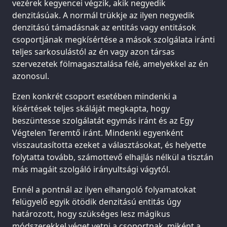
vezérek kegyencei végzik, akik negyedik
denzitásúak. A normál trükkje az ilyen negyedik
denzitású támadásnak az entitás vagy entitások
csoportjának megkísértése a mások szolgálata iránti
teljes sarkosulástól az én vagy azon társas
szervezetek fölmagasztalása felé, amelyekkel az én
azonosul.
Ezen konkrét csoport esetében mindenki a
kísértések teljes skáláját megkapta, hogy
beszüntesse szolgálatát egymás iránt és az Egy
Végtelen Teremtő iránt. Mindenki egyenként
visszautasította ezeket a választásokat, és helyette
folytatta tovább, számottevő elhajlás nélkül a tisztán
más magáit szolgáló irányultsági vágytól.
Ennél a pontnál az ilyen elhangoló folyamatokat
felügyelő egyik ötödik denzitású entitás úgy
határozott, hogy szükséges lesz mágikus
módszerekkel véget vetni a csoportnak, miként a