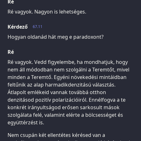
Ré
Ré vagyok. Nagyon is lehetséges.
Kérdező
67.11
Hogyan oldanád hát meg e paradoxont?
Ré
Ré vagyok. Vedd figyelembe, ha mondhatjuk, hogy
nem áll módodban nem szolgálni a Teremtőt, mivel
minden a Teremtő. Egyéni növekedési mintáidban
feltűnik az alap harmadikdenzitású választás.
Átlapolt emlékeid vannak továbbá otthon
denzitásod pozitív polarizációiról. Ennélfogva a te
konkrét irányultságod erősen sarkosult mások
szolgálata felé, valamint elérte a bölcsességet és
együttérzést is.
Nem csupán két ellentétes kérésed van a