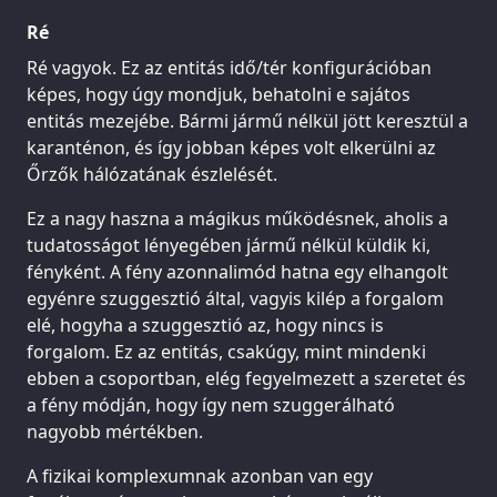
Ré
Ré vagyok. Ez az entitás idő/tér konfigurációban
képes, hogy úgy mondjuk, behatolni e sajátos
entitás mezejébe. Bármi jármű nélkül jött keresztül a
karanténon, és így jobban képes volt elkerülni az
Őrzők hálózatának észlelését.
Ez a nagy haszna a mágikus működésnek, aholis a
tudatosságot lényegében jármű nélkül küldik ki,
fényként. A fény azonnalimód hatna egy elhangolt
egyénre szuggesztió által, vagyis kilép a forgalom
elé, hogyha a szuggesztió az, hogy nincs is
forgalom. Ez az entitás, csakúgy, mint mindenki
ebben a csoportban, elég fegyelmezett a szeretet és
a fény módján, hogy így nem szuggerálható
nagyobb mértékben.
A fizikai komplexumnak azonban van egy