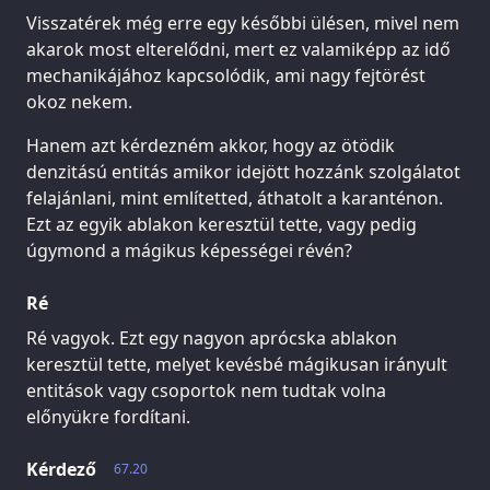
Visszatérek még erre egy későbbi ülésen, mivel nem
akarok most elterelődni, mert ez valamiképp az idő
mechanikájához kapcsolódik, ami nagy fejtörést
okoz nekem.
Hanem azt kérdezném akkor, hogy az ötödik
denzitású entitás amikor idejött hozzánk szolgálatot
felajánlani, mint említetted, áthatolt a karanténon.
Ezt az egyik ablakon keresztül tette, vagy pedig
úgymond a mágikus képességei révén?
Ré
Ré vagyok. Ezt egy nagyon aprócska ablakon
keresztül tette, melyet kevésbé mágikusan irányult
entitások vagy csoportok nem tudtak volna
előnyükre fordítani.
Kérdező
67.20