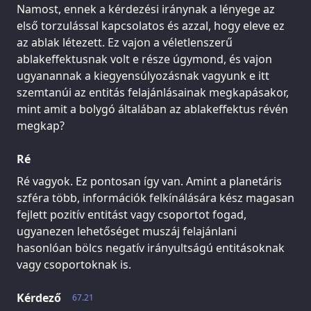
Namost, ennek a kérdezési iránynak a lényege az
első torzulással kapcsolatos és azzal, hogy eleve ez
az ablak létezett. Ez vajon a véletlenszerű
ablakeffektusnak volt e része úgymond, és vajon
ugyanannak a kiegyensúlyozásnak vagyunk e itt
szemtanúi az entitás felajánlásainak megkapásakor,
mint amit a bolygó általában az ablakeffektus révén
megkap?
Ré
Ré vagyok. Ez pontosan így van. Amint a planetáris
szféra több, információk felkínálására kész magasan
fejlett pozitív entitást vagy csoportot fogad,
ugyanezen lehetőséget muszáj felajánlani
hasonlóan bölcs negatív irányultságú entitásoknak
vagy csoportoknak is.
Kérdező
67.21