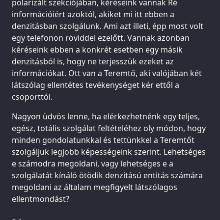
polarizált szekciójában, kéréseink vannak Ré
információiért azoktól, akiket mi itt ebben a
denzitásban szolgálunk. Ami azt illeti, épp most volt
egy telefonon röviddel ezelőtt. Vannak azonban
kéréseink ebben a konkrét esetben egy másik
denzitásból is, hogy ne terjesszük ezeket az
információkat. Ott van a Teremtő, aki valójában két
látszólag ellentétes tevékenységet kér ettől a
csoporttól.
Nagyon üdvös lenne, ha elérkezhetnénk egy teljes,
egész, totális szolgálat feltételéhez oly módon, hogy
minden gondolatunkkal és tettünkkel a Teremtőt
szolgáljuk legjobb képességeink szerint. Lehetséges
e számodra megoldani, vagy lehetséges e a
szolgálatát kínáló ötödik denzitású entitás számára
megoldani az általam megfigyelt látszólagos
ellentmondást?