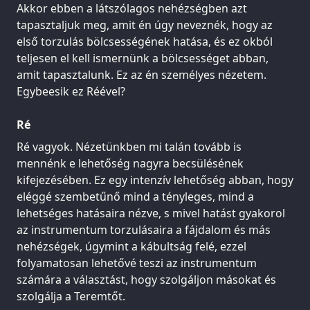
Akkor ebben a látszólagos nehézségben azt
tapasztaljuk meg, amit én úgy neveznék, hogy az
első torzulás bölcsességének hatása, és ez okból
teljesen el kell ismernünk a bölcsességet abban,
amit tapasztalunk. Ez az én személyes nézetem.
Egybeesik ez Réével?
Ré
Ré vagyok. Nézetünkben mi talán tovább is
mennénk e lehetőség nagyra becsülésének
kifejezésében. Ez egy intenzív lehetőség abban, hogy
eléggé szembetűnő mind a tényleges, mind a
lehetséges hatásaira nézve, s mivel hatást gyakorol
az instrumentum torzulásaira a fájdalom és más
nehézségek, úgymint a kábultság felé, ezzel
folyamatosan lehetővé teszi az instrumentum
számára a választást, hogy szolgáljon másokat és
szolgálja a Teremtőt.