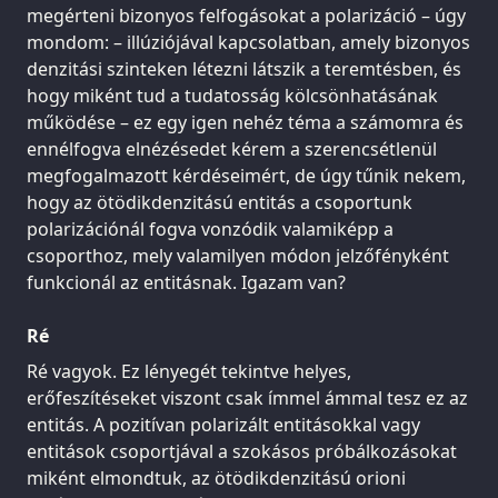
megérteni bizonyos felfogásokat a polarizáció – úgy
mondom: – illúziójával kapcsolatban, amely bizonyos
denzitási szinteken létezni látszik a teremtésben, és
hogy miként tud a tudatosság kölcsönhatásának
működése – ez egy igen nehéz téma a számomra és
ennélfogva elnézésedet kérem a szerencsétlenül
megfogalmazott kérdéseimért, de úgy tűnik nekem,
hogy az ötödikdenzitású entitás a csoportunk
polarizációnál fogva vonzódik valamiképp a
csoporthoz, mely valamilyen módon jelzőfényként
funkcionál az entitásnak. Igazam van?
Ré
Ré vagyok. Ez lényegét tekintve helyes,
erőfeszítéseket viszont csak ímmel ámmal tesz ez az
entitás. A pozitívan polarizált entitásokkal vagy
entitások csoportjával a szokásos próbálkozásokat
miként elmondtuk, az ötödikdenzitású orioni