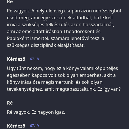
Ré
Ré vagyok. A helytelenség csupán azon nehézségből
esett meg, ami egy szerzőnek adódhat, ha le kell
írnia a szükséges felkészülés azon hosszadalmát,
ami az eme adott írásban Theodoreként és
Pabloként ismertek számára lehetővé teszi a
szükséges diszciplínák elsajátítását.
Kérdező
67.18
Úgy tűnt nekem, hogy ez a könyv valamiképp teljes
egészében kapocs volt sok olyan emberhez, akit a
könyv írása óta megismertünk, és sok olyan
tevékenységhez, amit megtapasztaltunk. Ez így van?
Ré
Ré vagyok. Ez nagyon igaz.
Kérdező
67.19