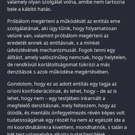
valamely olyan szolgálat volna, amibe nem tartozna
bele a kábító hatás.
Próbálom megérteni a működését az entitás eme
szolgálatának, aki úgy tűnik, hogy folyamatosan
velünk van, valamint próbálom megérteni az
eredetét ennek az entitásnak, s a minket
üdvözlésének mechanizmusát. Fogok tenni egy
állítást, amely valószínűleg nemcsak, hogy helytelen,
de rendkívüli korlátoltságomat tükrözi a más
denzitások s azok működése megértésében.
Gondolom, hogy ez az adott entitás egy tagja az
orioni konföderációnak, és lehet, hogy – de az is
lehet, hogy nem – egy testjében inkarnált a
megfelelő denzitásnak, mely felteszem, hogy az
ötödik, és mentális önfegyelmezés révén képes volt
tudatosságának egy részét ha nem az egészét ide a
mi koordinátáinkra kivetíteni, mondhatnók, s talán a
hét test valamelyike alkotja tudat/test/lélek