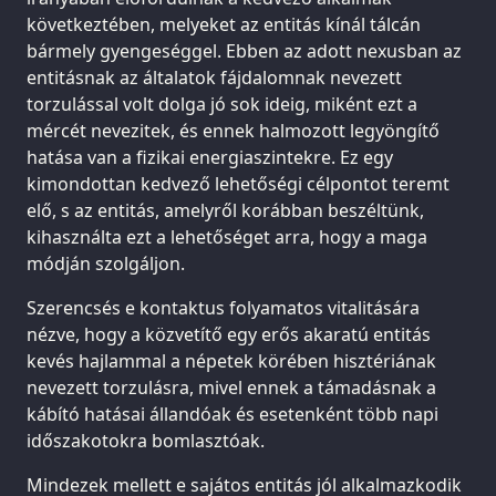
következtében, melyeket az entitás kínál tálcán
bármely gyengeséggel. Ebben az adott nexusban az
entitásnak az általatok fájdalomnak nevezett
torzulással volt dolga jó sok ideig, miként ezt a
mércét nevezitek, és ennek halmozott legyöngítő
hatása van a fizikai energiaszintekre. Ez egy
kimondottan kedvező lehetőségi célpontot teremt
elő, s az entitás, amelyről korábban beszéltünk,
kihasználta ezt a lehetőséget arra, hogy a maga
módján szolgáljon.
Szerencsés e kontaktus folyamatos vitalitására
nézve, hogy a közvetítő egy erős akaratú entitás
kevés hajlammal a népetek körében hisztériának
nevezett torzulásra, mivel ennek a támadásnak a
kábító hatásai állandóak és esetenként több napi
időszakotokra bomlasztóak.
Mindezek mellett e sajátos entitás jól alkalmazkodik