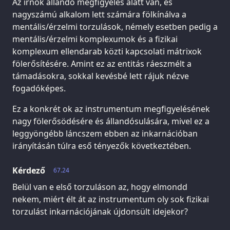
Az írnok állandó megfigyelés alatt van, és
nagyszámú alkalom lett számára fölkínálva a
mentális/érzelmi torzulások, némely esetben pedig a
mentális/érzelmi komplexumok és a fizikai
komplexum ellendarab közti kapcsolati mátrixok
fölerősítésére. Amint ez az entitás ráeszmélt a
támadásokra, sokkal kevésbé lett rájuk nézve
fogadóképes.
Ez a konkrét ok az instrumentum megfigyelésének
nagy fölerősödésére és állandósulására, mivel ez a
leggyöngébb láncszem ebben az inkarnációban
irányításán túlra eső tényezők következtében.
Kérdező
67.24
Belül van e első torzuláson az, hogy elmondd
nekem, miért élt át az instrumentum oly sok fizikai
torzulást inkarnációjának újdonsült idejekor?