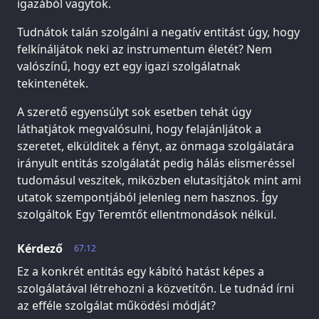
igazából vagytok.
Tudnátok talán szolgálni a negatív entitást úgy, hogy
felkínáljátok neki az instrumentum életét? Nem
valószínű, hogy ezt egy igazi szolgálatnak
tekintenétek.
A szerető egyensúlyt sok esetben tehát úgy
láthatjátok megvalósulni, hogy felajánljátok a
szeretet, elkülditek a fényt, az önmaga szolgálatára
irányult entitás szolgálatát pedig hálás elismeréssel
tudomásul veszitek, miközben elutasítjátok mint ami
utatok szempontjából jelenleg nem hasznos. Így
szolgáltok Egy Teremtőt ellentmondások nélkül.
Kérdező
67.12
Ez a konkrét entitás egy kábító hatást képes a
szolgálatával létrehozni a közvetítőn. Le tudnád írni
az efféle szolgálat működési módját?