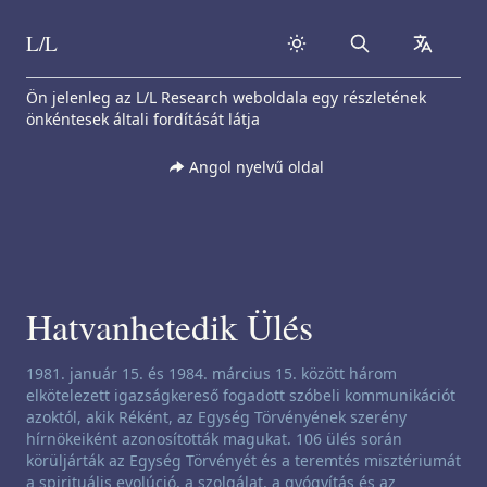
L/L
Search
collapse
Skip to content
Ön jelenleg az L/L Research weboldala egy részletének
önkéntesek általi fordítását látja
Angol nyelvű oldal
Hatvanhetedik Ülés
Csatornázási nyilatkozat:
1981. január 15. és 1984. március 15. között három
elkötelezett igazságkereső fogadott szóbeli kommunikációt
azoktól, akik Réként, az Egység Törvényének szerény
hírnökeiként azonosították magukat. 106 ülés során
körüljárták az Egység Törvényét és a teremtés misztériumát
a spirituális evolúció, a szolgálat, a gyógyítás és az