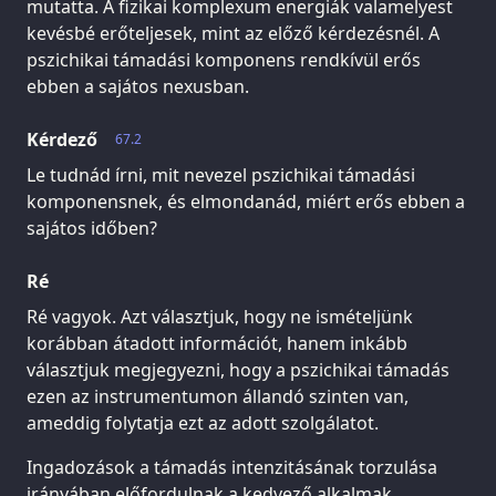
mutatta. A fizikai komplexum energiák valamelyest
kevésbé erőteljesek, mint az előző kérdezésnél. A
pszichikai támadási komponens rendkívül erős
ebben a sajátos nexusban.
Kérdező
67.2
Le tudnád írni, mit nevezel pszichikai támadási
komponensnek, és elmondanád, miért erős ebben a
sajátos időben?
Ré
Ré vagyok. Azt választjuk, hogy ne ismételjünk
korábban átadott információt, hanem inkább
választjuk megjegyezni, hogy a pszichikai támadás
ezen az instrumentumon állandó szinten van,
ameddig folytatja ezt az adott szolgálatot.
Ingadozások a támadás intenzitásának torzulása
irányában előfordulnak a kedvező alkalmak