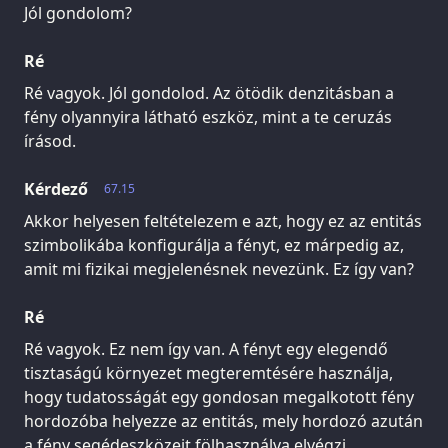
Jól gondolom?
Ré
Ré vagyok. Jól gondolod. Az ötödik denzitásban a
fény olyannyira látható eszköz, mint a te ceruzás
írásod.
Kérdező
67.15
Akkor helyesen feltételezem e azt, hogy ez az entitás
szimbolikába konfigurálja a fényt, ez márpedig az,
amit mi fizikai megjelenésnek nevezünk. Ez így van?
Ré
Ré vagyok. Ez nem így van. A fényt egy elegendő
tisztaságú környezet megteremtésére használja,
hogy tudatosságát egy gondosan megalkotott fény
hordozóba helyezze az entitás, mely hordozó azután
a fény segédeszközeit fölhasználva elvégzi