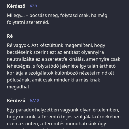
Kérdező
67.9
Mi egy… – bocsáss meg, folytasd csak, ha még
folytatni szeretnéd.
Ré
Ré vagyok. Azt készültünk megemlíteni, hogy
becsléseink szerint ezt az entitást olyannyira
neutralizálta ez a szeretetfelkínálás, amennyire csak
lehetséges, s folytatódó jelenléte így talán érthető
korlátja a szolgálatok különböző nézetei mindkét
pólusának, amit csak mindenki a másiknak
megadhat.
Kérdező
67.10
Egy paradox helyzetben vagyunk olyan értelemben,
hogy nekünk, a Teremtő teljes szolgálata érdekében
ezen a szinten, a Teremtés mondhatnánk úgy: