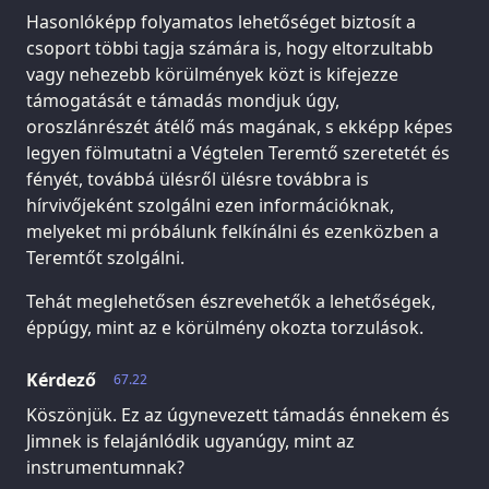
Hasonlóképp folyamatos lehetőséget biztosít a
csoport többi tagja számára is, hogy eltorzultabb
vagy nehezebb körülmények közt is kifejezze
támogatását e támadás mondjuk úgy,
oroszlánrészét átélő más magának, s ekképp képes
legyen fölmutatni a Végtelen Teremtő szeretetét és
fényét, továbbá ülésről ülésre továbbra is
hírvivőjeként szolgálni ezen információknak,
melyeket mi próbálunk felkínálni és ezenközben a
Teremtőt szolgálni.
Tehát meglehetősen észrevehetők a lehetőségek,
éppúgy, mint az e körülmény okozta torzulások.
Kérdező
67.22
Köszönjük. Ez az úgynevezett támadás énnekem és
Jimnek is felajánlódik ugyanúgy, mint az
instrumentumnak?