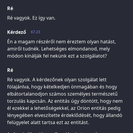
Ré
Ré vagyok. Ez így van.
Kérdező
67.23
Én a magam részéről nem éreztem olyan hatást,
amiről tudnék. Lehetséges elmondanod, mely
módon kínálják fel nekünk ezt a szolgálatot?
Ré
Ré vagyok. A kérdezőnek olyan szolgálat lett
fölajánlva, hogy kételkedjen önmagában és hogy
elbátortalanodjon számos személyes természetű
torzulás kapcsán. Az entitás úgy döntött, hogy nem
él ezekkel a lehetőségekkel, az Orion entitás pedig
lényegében elveszítette érdeklődését, hogy állandó
felügyelet alatt tartsa ezt az entitást.