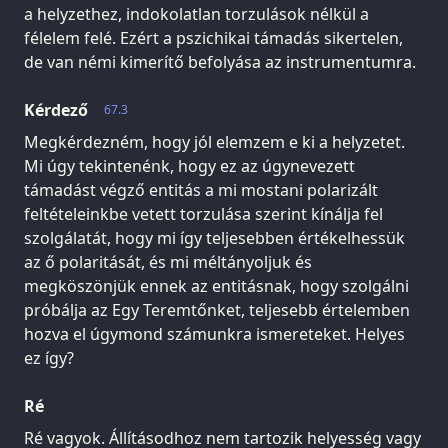
a helyzethez, indokolatlan torzulások nélkül a
félelem felé. Ezért a pszichikai támadás sikertelen,
de van némi kimerítő befolyása az instrumentumra.
Kérdező
67.3
Megkérdezném, hogy jól elemzem e ki a helyzetet.
Mi úgy tekintenénk, hogy ez az úgynevezett
támadást végző entitás a mi mostani polarizált
feltételeinkbe vetett torzulása szerint kínálja fel
szolgálatát, hogy mi így teljesebben értékelhessük
az ő polaritását, és mi méltányoljuk és
megköszönjük ennek az entitásnak, hogy szolgálni
próbálja az Egy Teremtőnket, teljesebb értelemben
hozva el úgymond számunkra ismereteket. Helyes
ez így?
Ré
Ré vagyok. Állításodhoz nem tartozik helyesség vagy