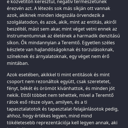
e közvetítőn keresztül, negatív természetűnek
érezvén azt. A létezés sok más síkján ott vannak
azok, akiknek minden idegszála örvendezik a
szolgálatodon, és azok, akik, mint az entitás, akiről
beszéltél, mást sem akar, mint véget vetni ennek az
instrumentumnak az életének a harmadik denzitású
síkon. Ők mindannyian a Teremtő. Egyetlen széles
készlete van hajlandóságoknak és torzulásoknak,
színeknek és árnyalatoknak, egy véget nem érő
mintában.
Azok esetében, akikkel ti mint entitások és mint
csoport nem rezonáltok együtt, csak szeretetet,
fényt, békét és örömöt kívánhattok, és minden jót
nekik. Ettől többet nem tehettek, mivel a Teremtő
rátok eső része olyan, amilyen, és a ti
tapasztalatotok és tapasztalat-felajánlásotok pedig,
ahhoz, hogy értékes legyen, mind mind
tökéletesebb reprezentációja kell legyen annak, aki