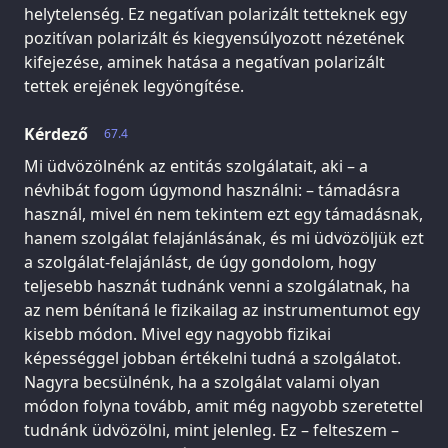
helytelenség. Ez negatívan polarizált tetteknek egy
pozitívan polarizált és kiegyensúlyozott nézetének
kifejezése, aminek hatása a negatívan polarizált
tettek erejének legyöngítése.
Kérdező
67.4
Mi üdvözölnénk az entitás szolgálatait, aki – a
névhibát fogom úgymond használni: – támadásra
használ, mivel én nem tekintem ezt egy támadásnak,
hanem szolgálat felajánlásának, és mi üdvözöljük ezt
a szolgálat-felajánlást, de úgy gondolom, hogy
teljesebb hasznát tudnánk venni a szolgálatnak, ha
az nem bénítaná le fizikailag az instrumentumot egy
kisebb módon. Mivel egy nagyobb fizikai
képességgel jobban értékelni tudná a szolgálatot.
Nagyra becsülnénk, ha a szolgálat valami olyan
módon folyna tovább, amit még nagyobb szeretettel
tudnánk üdvözölni, mint jelenleg. Ez – felteszem –