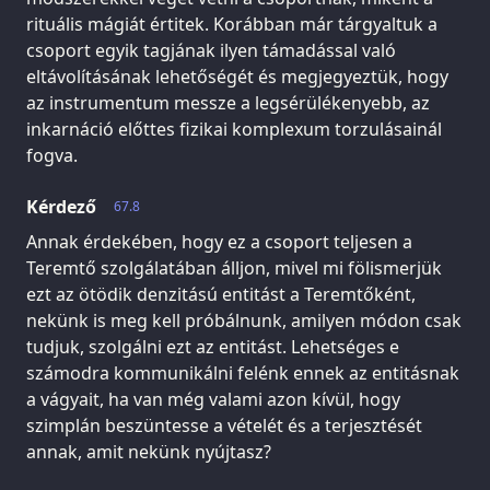
rituális mágiát értitek. Korábban már tárgyaltuk a
csoport egyik tagjának ilyen támadással való
eltávolításának lehetőségét és megjegyeztük, hogy
az instrumentum messze a legsérülékenyebb, az
inkarnáció előttes fizikai komplexum torzulásainál
fogva.
Kérdező
67.8
Annak érdekében, hogy ez a csoport teljesen a
Teremtő szolgálatában álljon, mivel mi fölismerjük
ezt az ötödik denzitású entitást a Teremtőként,
nekünk is meg kell próbálnunk, amilyen módon csak
tudjuk, szolgálni ezt az entitást. Lehetséges e
számodra kommunikálni felénk ennek az entitásnak
a vágyait, ha van még valami azon kívül, hogy
szimplán beszüntesse a vételét és a terjesztését
annak, amit nekünk nyújtasz?