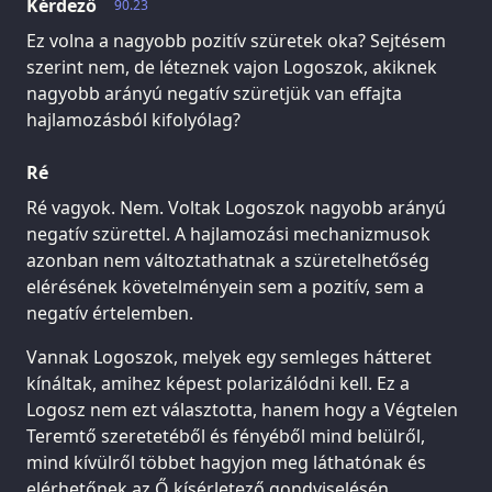
Kérdező
90.23
Ez volna a nagyobb pozitív szüretek oka? Sejtésem
szerint nem, de léteznek vajon Logoszok, akiknek
nagyobb arányú negatív szüretjük van effajta
hajlamozásból kifolyólag?
Ré
Ré vagyok. Nem. Voltak Logoszok nagyobb arányú
negatív szürettel. A hajlamozási mechanizmusok
azonban nem változtathatnak a szüretelhetőség
elérésének követelményein sem a pozitív, sem a
negatív értelemben.
Vannak Logoszok, melyek egy semleges hátteret
kínáltak, amihez képest polarizálódni kell. Ez a
Logosz nem ezt választotta, hanem hogy a Végtelen
Teremtő szeretetéből és fényéből mind belülről,
mind kívülről többet hagyjon meg láthatónak és
elérhetőnek az Ő kísérletező gondviselésén