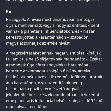
Ré
Ré vagyok. A hívási mechanizmusban a mozgás
olyan, mint várnád: vagyis, hogy az entitások bent
vannak a planetáris influenciátokon, és – hiszen
keresztüljöttek a karanténhálón – szabadon
megválaszolhatják az efféle hívást.
A megkísértéseket annak negatív entitásai kínálják
fel, amit ti a belső síkjaitoknak mondanátok. Ezeket
a mondjuk úgy, sötét angyalokat hatalmába
kerítette az önmagát szolgáló ösvény, amelyt
felkínáltak nekik azok, kik régmúlt időkben jutottak
át a karanténon, ezek az entitások pedig –
hasonlóan a pozitív természetű angyali
jelenléteitekhez – készek gondolatban közlekedni
eme planetáris influencia belső síkjain, az idő/térből
munkálva a tér/időbe.