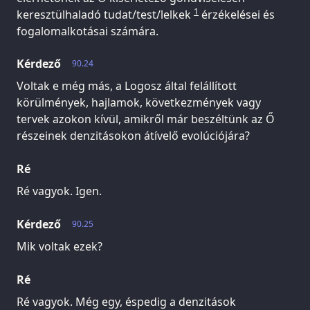
1
keresztülhaladó tudat/test/lelkek
érzékelései és
fogalomalkotásai számára.
Kérdező
90.24
Voltak e még más, a Logosz által felállított
körülmények, hajlamok, következmények vagy
tervek azokon kívül, amikről már beszéltünk az Ő
részeinek denzitásokon átívelő evolúciójára?
Ré
Ré vagyok. Igen.
Kérdező
90.25
Mik voltak ezek?
Ré
Ré vagyok. Még egy, éspedig a denzitások