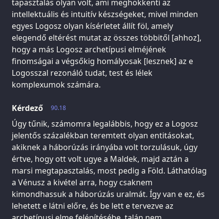
tapasztalás olyan volt, ami meghökkenti az
intellektuális és intuitív készségeket, mivel minden
egyes Logosz olyan kísérletet állít föl, amely
elegendő eltérést mutat az összes többitől [ahhoz],
hogy a más Logosz archetípusi elméjének
finomságai a végsőkig homályosak [lesznek] az e
Logosszal rezonáló tudat, test és lélek
komplexumok számára.
Kérdező
90.18
Úgy tűnik, számomra legalábbis, hogy ez a Logosz
jelentős százalékban teremtett olyan entitásokat,
akiknek a háborúzás irányába volt torzulásuk, úgy
értve, hogy ott volt ugye a Maldek, majd aztán a
marsi megtapasztalás, most pedig a Föld. Láthatólag
a Vénusz a kivétel arra, hogy csaknem
kimondhassuk a háborúzás uralmát. Így van e ez, és
lehetett e látni előre, és be lett e tervezve az
archetípusi elme felépítésébe, talán nem