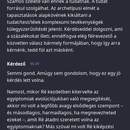
Számos szelete van ennek a tudatnak. A tudat
forrásul szolgálhat. Az archetípusi elmét a
tapasztalások alapkövének kikiáltani a
tudat/test/lélek komplexumi tevékenységek
túlegyszerűsítését jelenti. Kérdéseddel dolgozni, ami
a százalékokat illeti, ennélfogva elég félrevezető a
közvetlen válasz bármely formájában, hogy így arra
kérnénk, tedd föl azt másként.
Kérdező
90.29
Semmi gond. Amúgy sem gondolom, hogy ez egy jó
kérdés lett volna.
Namost, mikor Ré kezdetben kitervelte az
egyiptomiak evolúciójukban való megsegítését,
akkor mi volt a legfőbb avagy elsődleges szempont –
és másodlagos, harmadlagos, ha megnevezheted
ezeket –, amit Ré átadni szeretett volna az
egyiptomiaknak? Más szóval mi volt Ré kiképzési