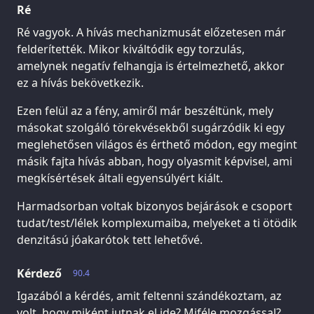
Ré
Ré vagyok. A hívás mechanizmusát előzetesen már
felderítették. Mikor kiváltódik egy torzulás,
amelynek negatív felhangja is értelmezhető, akkor
ez a hívás bekövetkezik.
Ezen felül az a fény, amiről már beszéltünk, mely
másokat szolgáló törekvésekből sugárzódik ki egy
meglehetősen világos és érthető módon, egy megint
másik fajta hívás abban, hogy olyasmit képvisel, ami
megkísértések általi egyensúlyért kiált.
Harmadsorban voltak bizonyos bejárások e csoport
tudat/test/lélek komplexumaiba, melyeket a ti ötödik
denzitású jóakarótok tett lehetővé.
Kérdező
90.4
Igazából a kérdés, amit feltenni szándékoztam, az
volt, hogy miként jutnak el ide? Miféle mozgással?