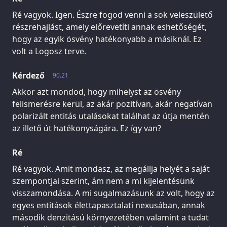
Ré vagyok. Igen. Észre fogod venni a sok veleszülető
részrehajlást, amely előrevetíti annak eshetőségét,
hogy az egyik ösvény hatékonyabb a másiknál. Ez
volt a Logosz terve.
Kérdező
90.21
Akkor azt mondod, hogy mihelyst az ösvény
felismerésre kerül, az akár pozitívan, akár negatívan
polarizált entitás utalásokat találhat az útja mentén
az illető út hatékonyságára. Ez így van?
Ré
Ré vagyok. Amit mondasz, az megállja helyét a saját
szempontjai szerint, ám nem a mi kijelentésünk
visszamondása. A mi sugalmazásunk az volt, hogy az
egyes entitások élettapasztalati nexusában, annak
második denzitású környezetében valamint a tudat