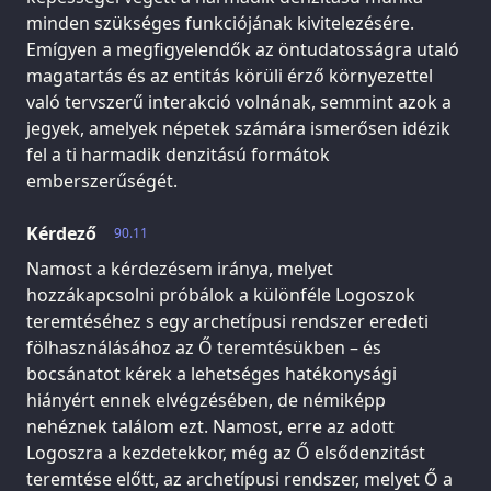
minden szükséges funkciójának kivitelezésére.
Emígyen a megfigyelendők az öntudatosságra utaló
magatartás és az entitás körüli érző környezettel
való tervszerű interakció volnának, semmint azok a
jegyek, amelyek népetek számára ismerősen idézik
fel a ti harmadik denzitású formátok
emberszerűségét.
Kérdező
90.11
Namost a kérdezésem iránya, melyet
hozzákapcsolni próbálok a különféle Logoszok
teremtéséhez s egy archetípusi rendszer eredeti
fölhasználásához az Ő teremtésükben – és
bocsánatot kérek a lehetséges hatékonysági
hiányért ennek elvégzésében, de némiképp
nehéznek találom ezt. Namost, erre az adott
Logoszra a kezdetekkor, még az Ő elsődenzitást
teremtése előtt, az archetípusi rendszer, melyet Ő a