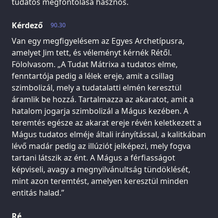
tudatos megfontolása hasznos.
Kérdező
90.30
Van egy megfigyelésem az Egyes Archetípusra,
amelyet Jim tett, és véleményt kérnék Rétől.
Fölolvasom. „A Tudat Mátrixa a tudatos elme,
fenntartója pedig a lélek ereje, amit a csillag
szimbolizál, mely a tudatalatti elmén keresztül
áramlik be hozzá. Tartalmazza az akaratot, amit a
hatalom jogarja szimbolizál a Mágus kezében. A
teremtés egésze az akarat ereje révén keletkezett a
Mágus tudatos elméje általi irányítással, a kalitkában
lévő madár pedig az illúziót jelképezi, mely fogva
tartani látszik az ént. A Mágus a férfiasságot
képviseli, avagy a megnyilvánultság tündöklését,
mint azon teremtést, amelyen keresztül minden
entitás halad.”
Ré