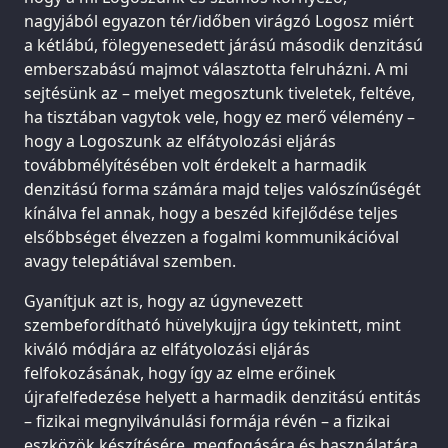
nagyjából egyazon tér/időben virágzó Logosz miért
a kétlábú, fölegyenesedett járású második denzitású
emberszabású majmot választotta felruházni. A mi
sejtésünk az – melyet megosztunk tiveletek, feltéve,
ha tisztában vagytok vele, hogy ez merő vélemény –
hogy a Logoszunk az elfátyolozási eljárás
továbbmélyítésében volt érdekelt a harmadik
denzitású forma számára majd teljes valószínűségét
kínálva fel annak, hogy a beszéd kifejlődése teljes
elsőbbséget élvezzen a fogalmi kommunikációval
avagy telepátiával szemben.
Gyanítjuk azt is, hogy az úgynevezett
szembefordítható hüvelykujjra úgy tekintett, mint
kiváló módjára az elfátyolozási eljárás
felfokozásának, hogy így az elme erőinek
újrafelfedezése helyett a harmadik denzitású entitás
– fizikai megnyilvánulási formája révén – a fizikai
eszközök készítésére, megfogására és használatára