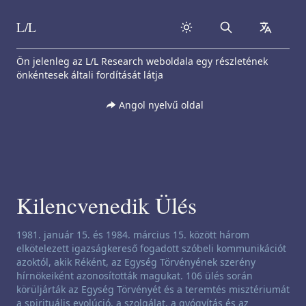
L/L
Search
collapse
Skip to content
Ön jelenleg az L/L Research weboldala egy részletének
önkéntesek általi fordítását látja
Angol nyelvű oldal
Kilencvenedik Ülés
Csatornázási nyilatkozat:
1981. január 15. és 1984. március 15. között három
elkötelezett igazságkereső fogadott szóbeli kommunikációt
azoktól, akik Réként, az Egység Törvényének szerény
hírnökeiként azonosították magukat. 106 ülés során
körüljárták az Egység Törvényét és a teremtés misztériumát
a spirituális evolúció, a szolgálat, a gyógyítás és az