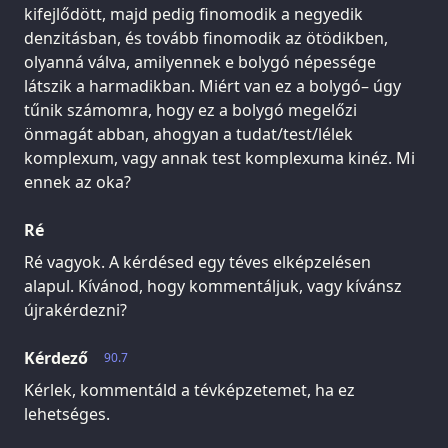
kifejlődött, majd pedig finomodik a negyedik
denzitásban, és tovább finomodik az ötödikben,
olyanná válva, amilyennek e bolygó népessége
látszik a harmadikban. Miért van ez a bolygó– úgy
tűnik számomra, hogy ez a bolygó megelőzi
önmagát abban, ahogyan a tudat/test/lélek
komplexum, vagy annak test komplexuma kinéz. Mi
ennek az oka?
Ré
Ré vagyok. A kérdésed egy téves elképzelésen
alapul. Kívánod, hogy kommentáljuk, vagy kívánsz
újrakérdezni?
Kérdező
90.7
Kérlek, kommentáld a tévképzetemet, ha ez
lehetséges.