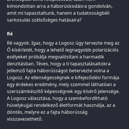
kimondottan arra a háborúskodásra gondolván,
amit mi tapasztaltunk, hanem a tudatosságbéli
sarkosulás szélsőséges hatásaira?
Ré
Ré vagyok. Igaz, hogy a Logosz úgy tervezte meg az
Ő kísérletét, hogy a lehető legnagyobb polarizációs
esélyeket próbálja megvalósítani a harmadik
denzitásban. Téves, hogy a ti tapasztalásaitokra
jellemző fajta háborússágot betervezte volna a
Logosz. Az ellenségességnek e kifejeződési formája
egy érdekes eredmény, mely szemmel láthatóan a
szerszámkészítő képességnek egy kísérő jelensége.
A Logosz választása, hogy a szembefordítható
hüvelykujjal rendelkező életformát használja, az a
döntés, melyre ez a fajta háborússág
visszavezethető.