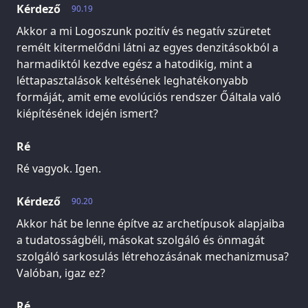
Kérdező
90.19
Akkor a mi Logoszunk pozitív és negatív szüretet
remélt kitermelődni látni az egyes denzitásokból a
harmadiktól kezdve egész a hatodikig, mint a
léttapasztalások keltésének leghatékonyabb
formáját, amit eme evolúciós rendszer Őáltala való
kiépítésének idején ismert?
Ré
Ré vagyok. Igen.
Kérdező
90.20
Akkor hát be lenne építve az archetípusok alapjaiba
a tudatosságbéli, másokat szolgáló és önmagát
szolgáló sarkosulás létrehozásának mechanizmusa?
Valóban, igaz ez?
Ré