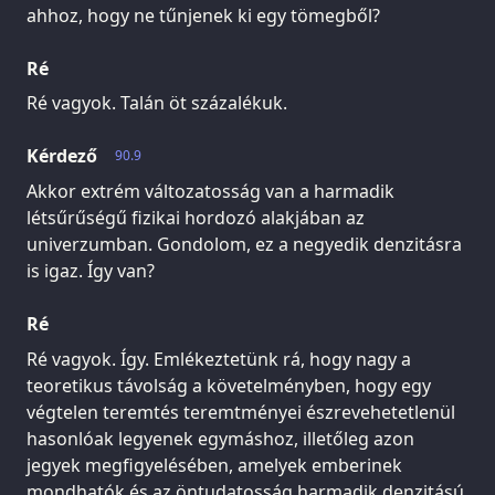
ahhoz, hogy ne tűnjenek ki egy tömegből?
Ré
Ré vagyok. Talán öt százalékuk.
Kérdező
90.9
Akkor extrém változatosság van a harmadik
létsűrűségű fizikai hordozó alakjában az
univerzumban. Gondolom, ez a negyedik denzitásra
is igaz. Így van?
Ré
Ré vagyok. Így. Emlékeztetünk rá, hogy nagy a
teoretikus távolság a követelményben, hogy egy
végtelen teremtés teremtményei észrevehetetlenül
hasonlóak legyenek egymáshoz, illetőleg azon
jegyek megfigyelésében, amelyek emberinek
mondhatók és az öntudatosság harmadik denzitású