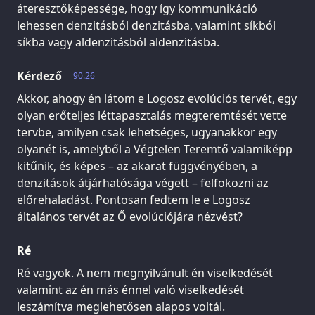
áteresztőképessége, hogy így kommunikáció
lehessen denzitásból denzitásba, valamint síkból
síkba vagy aldenzitásból aldenzitásba.
Kérdező
90.26
Akkor, ahogy én látom e Logosz evolúciós tervét, egy
olyan erőteljes léttapasztalás megteremtését vette
tervbe, amilyen csak lehetséges, ugyanakkor egy
olyanét is, amelyből a Végtelen Teremtő valamiképp
kitűnik, és képes – az akarat függvényében, a
denzitások átjárhatósága végett – felfokozni az
előrehaladást. Pontosan fedtem le e Logosz
általános tervét az Ő evolúciójára nézvést?
Ré
Ré vagyok. A nem megnyilvánult én viselkedését
valamint az én más énnel való viselkedését
leszámítva meglehetősen alapos voltál.