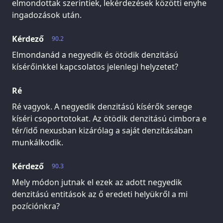
elmondottak szerintiek, lekérdezések közötti enyhe
ingadozások után.
Kérdező
90.2
Elmondanád a negyedik és ötödik denzitású
kísérőinkkel kapcsolatos jelenlegi helyzetet?
Ré
Ré vagyok. A negyedik denzitású kísérők serege
kíséri csoportotokat. Az ötödik denzitású cimbora e
tér/idő nexusban kizárólag a saját denzitásában
munkálkodik.
Kérdező
90.3
Mely módon jutnak el ezek az adott negyedik
denzitású entitások az ő eredeti helyükről a mi
pozíciónkra?