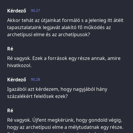
Kérdező
90.27
Akkor tehát az útjainkat formáló s a jelenleg itt átélt
tapasztalataink legjavát alakító fő működés az
archetípusi elme és az archetípusok?
Ré
Ré vagyok. Ezek a források egy része annak, amire
hivatkozol.
Kérdező
90.28
Igazából azt kérdezem, hogy nagyjából hány
százalékért felelősek ezek?
Ré
Ré vagyok. Újfent megkérünk, hogy gondold végig,
hogy az archetípusi elme a mélytudatnak egy része.