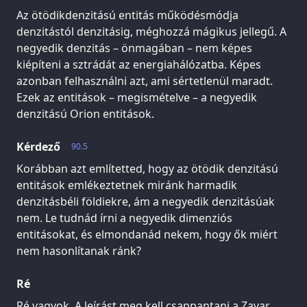
Az ötödikdenzitású entitás működésmódja
denzitástól denzitásig, méghozzá mágikus jellegű. A
negyedik denzitás – önmagában – nem képes
kiépíteni a sztrádát az energiahálózatba. Képes
azonban felhasználni azt, ami sértetlenül maradt.
Ezek az entitások – megismételve – a negyedik
denzitású Orion entitások.
Kérdező
90.5
Korábban azt említetted, hogy az ötödik denzitású
entitások emlékeztetnek miránk harmadik
denzitásbéli földiekre, ám a negyedik denzitásúak
nem. Le tudnád írni a negyedik dimenziós
entitásokat, és elmondanád nekem, hogy ők miért
nem hasonlítanak ránk?
Ré
Ré vagyok. A leírást meg kell csappantani a Zavar