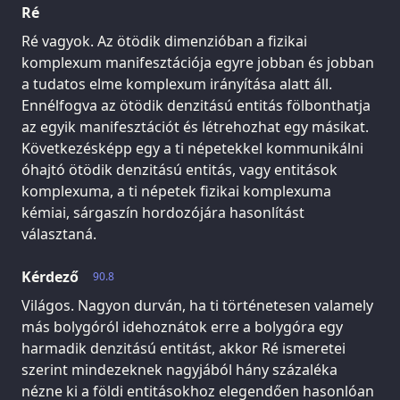
Ré
Ré vagyok. Az ötödik dimenzióban a fizikai
komplexum manifesztációja egyre jobban és jobban
a tudatos elme komplexum irányítása alatt áll.
Ennélfogva az ötödik denzitású entitás fölbonthatja
az egyik manifesztációt és létrehozhat egy másikat.
Következésképp egy a ti népetekkel kommunikálni
óhajtó ötödik denzitású entitás, vagy entitások
komplexuma, a ti népetek fizikai komplexuma
kémiai, sárgaszín hordozójára hasonlítást
választaná.
Kérdező
90.8
Világos. Nagyon durván, ha ti történetesen valamely
más bolygóról idehoznátok erre a bolygóra egy
harmadik denzitású entitást, akkor Ré ismeretei
szerint mindezeknek nagyjából hány százaléka
nézne ki a földi entitásokhoz elegendően hasonlóan