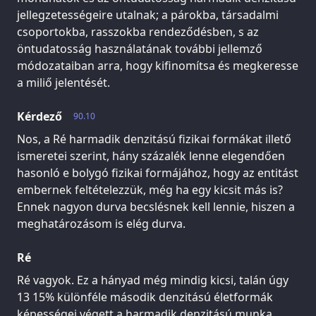
jellegzetességeire utalnak; a párokba, társadalmi
csoportokba, rasszokba rendeződésben, s az
öntudatosság használatának további jellemző
módozataiban arra, hogy kifinomítsa és megkeresse
a miliő jelentését.
Kérdező
90.10
Nos, a Ré harmadik denzitású fizikai formákat illető
ismeretei szerint, hány százalék lenne elegendően
hasonló e bolygó fizikai formájához, hogy az entitást
embernek feltételezzük, még ha egy kicsit más is?
Ennek nagyon durva becslésnek kell lennie, hiszen a
meghatározásom is elég durva.
Ré
Ré vagyok. Ez a hányad még mindig kicsi, talán úgy
13 15% különféle második denzitású életformák
képességei végett a harmadik denzitású munka