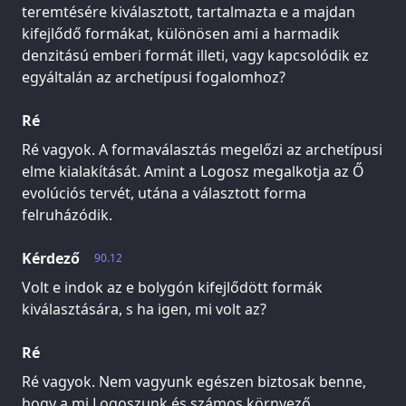
teremtésére kiválasztott, tartalmazta e a majdan
kifejlődő formákat, különösen ami a harmadik
denzitású emberi formát illeti, vagy kapcsolódik ez
egyáltalán az archetípusi fogalomhoz?
Ré
Ré vagyok. A formaválasztás megelőzi az archetípusi
elme kialakítását. Amint a Logosz megalkotja az Ő
evolúciós tervét, utána a választott forma
felruházódik.
Kérdező
90.12
Volt e indok az e bolygón kifejlődött formák
kiválasztására, s ha igen, mi volt az?
Ré
Ré vagyok. Nem vagyunk egészen biztosak benne,
hogy a mi Logoszunk és számos környező,