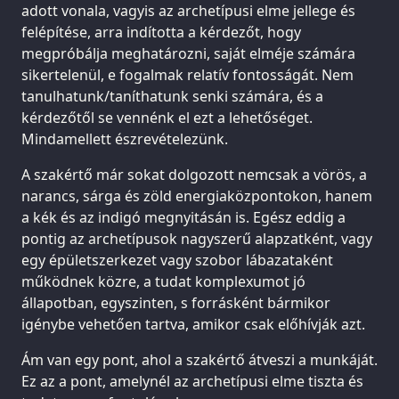
adott vonala, vagyis az archetípusi elme jellege és
felépítése, arra indította a kérdezőt, hogy
megpróbálja meghatározni, saját elméje számára
sikertelenül, e fogalmak relatív fontosságát. Nem
tanulhatunk/taníthatunk senki számára, és a
kérdezőtől se vennénk el ezt a lehetőséget.
Mindamellett észrevételezünk.
A szakértő már sokat dolgozott nemcsak a vörös, a
narancs, sárga és zöld energiaközpontokon, hanem
a kék és az indigó megnyitásán is. Egész eddig a
pontig az archetípusok nagyszerű alapzatként, vagy
egy épületszerkezet vagy szobor lábazataként
működnek közre, a tudat komplexumot jó
állapotban, egyszinten, s forrásként bármikor
igénybe vehetően tartva, amikor csak előhívják azt.
Ám van egy pont, ahol a szakértő átveszi a munkáját.
Ez az a pont, amelynél az archetípusi elme tiszta és