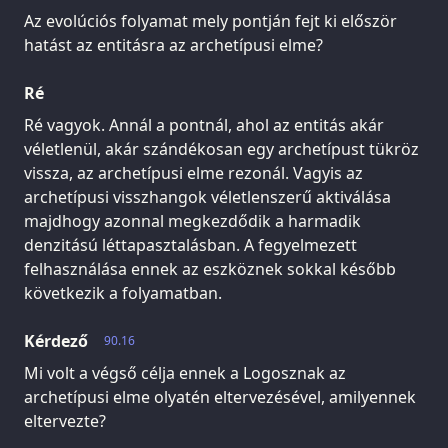
Az evolúciós folyamat mely pontján fejt ki először
hatást az entitásra az archetípusi elme?
Ré
Ré vagyok. Annál a pontnál, ahol az entitás akár
véletlenül, akár szándékosan egy archetípust tükröz
vissza, az archetípusi elme rezonál. Vagyis az
archetípusi visszhangok véletlenszerű aktiválása
majdhogy azonnal megkezdődik a harmadik
denzitású léttapasztalásban. A fegyelmezett
felhasználása ennek az eszköznek sokkal később
következik a folyamatban.
Kérdező
90.16
Mi volt a végső célja ennek a Logosznak az
archetípusi elme olyatén eltervezésével, amilyennek
eltervezte?