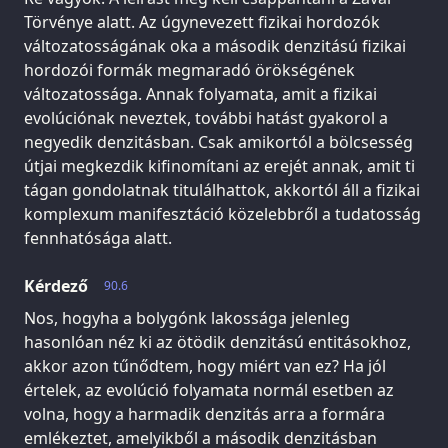
Törvénye alatt. Az úgynevezett fizikai hordozók
változatosságának oka a második denzitású fizikai
hordozói formák megmaradó örökségének
változatossága. Annak folyamata, amit a fizikai
evolúciónak neveztek, további hatást gyakorol a
negyedik denzitásban. Csak amikortól a bölcsesség
útjai megkezdik kifinomítani az erejét annak, amit ti
tágan gondolatnak titulálhattok, akkortól áll a fizikai
komplexum manifesztáció közelebbről a tudatosság
fennhatósága alatt.
Kérdező
90.6
Nos, hogyha a bolygónk lakossága jelenleg
hasonlóan néz ki az ötödik denzitású entitásokhoz,
akkor azon tűnődtem, hogy miért van ez? Ha jól
értelek, az evolúció folyamata normál esetben az
volna, hogy a harmadik denzitás arra a formára
emlékeztet, amelyikből a második denzitásban