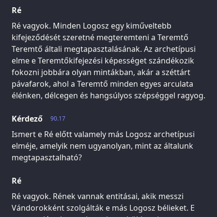
Ré
Ré vagyok. Minden Logosz egy kiműveltebb
kifejeződését szeretné megteremteni a Teremtő
Teremtő általi megtapasztalásának. Az archetípusi
elme e Teremtőkifejezési képességet szándékozik
fokozni jobbára olyan mintákban, akár a széttárt
pávafarok, ahol a Teremtő minden egyes arculata
élénken, délcegen és hangsúlyos szépséggel ragyog.
Kérdező
90.17
Ismert e Ré előtt valamely más Logosz archetípusi
elméje, amelyik nem ugyanolyan, mint az általunk
megtapasztalható?
Ré
Ré vagyok. Rének vannak entitásai, akik messzi
Vándorokként szolgálták e más Logosz bélieket. E