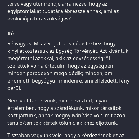
terve vagy ütemrendje arra nézve, hogy az
egyiptomiakat tudatára ébressze annak, ami az
evolúciójukhoz szükséges?
Ré
Ré vagyok. Mi azért jöttünk népeitekhez, hogy
kinyilatkoztassuk az Egység Törvényét. Azt kívántuk
megértetni azokkal, akik az egységességről
szerettek volna értesülni, hogy az egységben
minden paradoxon megoldódik; minden, ami
elromlott, begyógyul; mindenre, ami elfeledett, fény
derül.
Nem volt tantervünk, mint nevezted, olyan
értelemben, hogy a szándékunk, mikor társaitok
közt jártunk, annak megnyilvánítása volt, mit azon
tanuló/tanítók kértek tőlünk, akikhez eljöttünk.
Tisztában vagyunk vele, hogy a kérdezésnek ez az