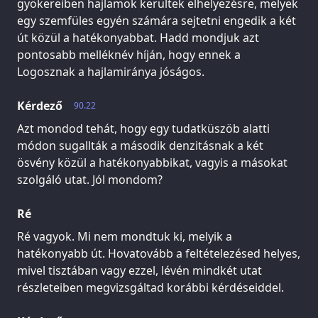
gyökereiben hajlamok kerültek elhelyezésre, melyek
egy szemfüles egyén számára sejtetni engedik a két
út közül a hatékonyabbat. Hadd mondjuk azt
pontosabb melléknév híján, hogy ennek a
Logosznak a hajlamiránya jóságos.
Kérdező
90.22
Azt mondod tehát, hogy egy tudatküszöb alatti
módon sugallták a második denzitásnak a két
ösvény közül a hatékonyabbikat, vagyis a másokat
szolgáló utat. Jól mondom?
Ré
Ré vagyok. Mi nem mondtuk ki, melyik a
hatékonyabb út. Hovatovább a feltételezésed helyes,
mivel tisztában vagy ezzel, lévén mindkét utat
részleteiben megvizsgáltad korábbi kérdéseiddel.