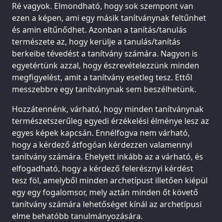
Ré vagyok. Elmondható, hogy sok szempont van
ezen a képen, ami egy másik tanítványnak feltűnhet
és amin eltűnődhet. Azonban a tanítás/tanulás
természete az, hogy kerülje a tanulás/tanítás
berkeibe tévedést a tanítvány számára. Nagyon is
egyetértünk azzal, hogy észrevételezzünk minden
megfigyelést, amit a tanítvány esetleg tesz. Ettől
messzebbre egy tanítványnak sem beszélhetünk.
Hozzátennénk, várható, hogy minden tanítványnak
természetszerűleg egyedi érzékelési élménye lesz az
egyes képek kapcsán. Ennélfogva nem várható,
hogy a kérdező átfogóan kérdezzen valamennyi
tanítvány számára. Ehelyett inkább az a várható, és
elfogadható, hogy a kérdező felerésznyi kérdést
tesz föl, amelyből minden archetípust illetően kiépül
egy egy fogalomsor, mely aztán minden őt követő
tanítvány számára lehetőséget kínál az archetípusi
elme behatóbb tanulmányozására.