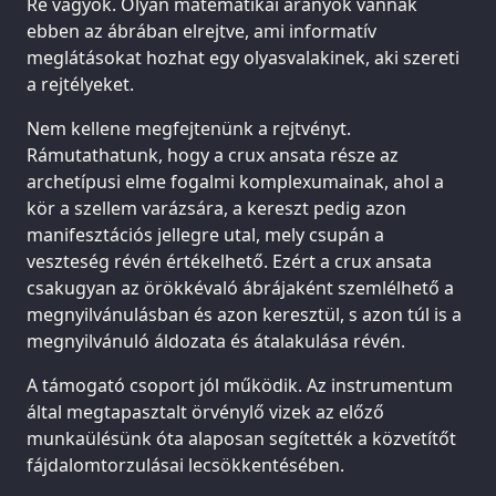
Ré vagyok. Olyan matematikai arányok vannak
ebben az ábrában elrejtve, ami informatív
meglátásokat hozhat egy olyasvalakinek, aki szereti
a rejtélyeket.
Nem kellene megfejtenünk a rejtvényt.
Rámutathatunk, hogy a crux ansata része az
archetípusi elme fogalmi komplexumainak, ahol a
kör a szellem varázsára, a kereszt pedig azon
manifesztációs jellegre utal, mely csupán a
veszteség révén értékelhető. Ezért a crux ansata
csakugyan az örökkévaló ábrájaként szemlélhető a
megnyilvánulásban és azon keresztül, s azon túl is a
megnyilvánuló áldozata és átalakulása révén.
A támogató csoport jól működik. Az instrumentum
által megtapasztalt örvénylő vizek az előző
munkaülésünk óta alaposan segítették a közvetítőt
fájdalomtorzulásai lecsökkentésében.