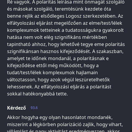
Ré vagyok. A polaritás leírása mint önmagát szolgáló
és másokat szolgáló, teremtésünk kezdete óta
benne rejlik az elsődleges Logosz szerkezetében. Az
elfátyolozási eljárást megelőzően az elme/test/lélek
komplexumok tetteinek a tudatosságukra gyakorolt
hatása nem volt elég szignifikáns mértékben
tapintható ahhoz, hogy lehetővé tegye eme polaritás
szignifikánsan hasznos kifejeződését. A szakaszban,
amelyet te időnek mondanál, a polaritásnak e
kifejeződése ettől még működött, hogy a
tudat/test/lélek komplexumok hajlamain
változtasson, hogy azok végül leszüretelhetők
lehessenek. Az elfátyolozási eljárás a polaritást
sokkal hatékonyabbá tette.
Kérdező
93.6
Akkor hogyha egy olyan hasonlatot mondanék,
miszerint a légkörben polarizáció zajlik, hogy vihart,
villámlást és nagy aktivitást eredményezzen, akkor