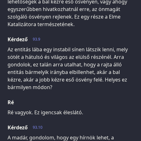
lehetőségek a bal kézre eső ösvényen, vagy ahogy
egyszerűbben hivatkozhatnál erre, az önmagát
szolgáló ösvényen rejlenek. Ez egy része a Elme
Katalizátora természetének.
Kérdező
93.9
Az entitás lába egy instabil sínen látszik lenni, mely
sötét a hátulsó és világos az elülső részénél. Arra
gondolok, ez talán arra utalhat, hogy a rajta álló
entitás bármelyik irányba elbillenhet, akár a bal
kézre, akár a jobb kézre eső ösvény felé. Helyes ez
bármilyen módon?
Ré
Ré vagyok. Ez igencsak éleslátó.
Kérdező
93.10
A madár, gondolom, hogy egy hírnök lehet, a