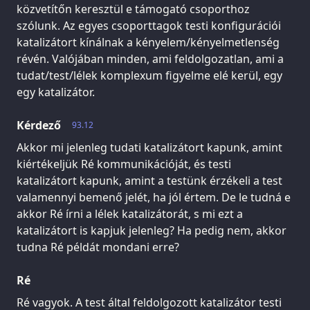
közvetítőn keresztül e támogató csoporthoz
szólunk. Az egyes csoporttagok testi konfigurációi
katalizátort kínálnak a kényelem/kényelmetlenség
révén. Valójában minden, ami feldolgozatlan, ami a
tudat/test/lélek komplexum figyelme elé kerül, egy
egy katalizátor.
Kérdező
93.12
Akkor mi jelenleg tudati katalizátort kapunk, amint
kiértékeljük Ré kommunikációját, és testi
katalizátort kapunk, amint a testünk érzékeli a test
valamennyi bemenő jelét, ha jól értem. De le tudná e
akkor Ré írni a lélek katalizátorát, s mi ezt a
katalizátort is kapjuk jelenleg? Ha pedig nem, akkor
tudna Ré példát mondani erre?
Ré
Ré vagyok. A test által feldolgozott katalizátor testi