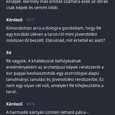
kínálják. Bármely más entitás számára ezek az ábrák
csak képek és semmi több.
Kérdező
93.17
Kimondottan arra a dologra gondoltam, hogy Ré
egy korábbi ülésen a tarot-ról mint jövendölési
módszerről beszélt. Elárulnád, mit értettél ez alatt?
Ré
Ré vagyok. A kháldeusok befolyásának
eredményeként az archetípusi képek rendszerét a
kor papjai beolvasztották egy asztrológiai alapú
tanulmányi, tanulási és jövendölési rendszerbe. Ez
nem egy olyan cél volt, amelyért Ré kifejlesztette a
tarot.
Kérdező
93.18
A harmadik kártyán szintén látható pálca –