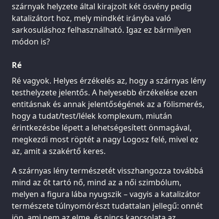
szárnyak helyzete által kirajzolt két ösvény pedig
katalizátort hoz, mely mindkét irányba való
sarkosuláshoz felhasználható. Igaz ez bármilyen
módon is?
Ré
Ré vagyok. Helyes érzékelés az, hogy a szárnyas lény
testhelyzete jelentős. A helyesebb érzékelése ezen
entitásnak és annak jelentőségének az a fölismerés,
hogy a tudat/test/lélek komplexum, miután
érintkezésbe lépett a lehetségesített önmagával,
megkezdi most röptét a nagy Logosz felé, mivel ez
az, amit a szakértő keres.
A szárnyas lény természetét visszhangozza továbbá
mind az őt tartó nő, mind az a női szimbólum,
melyen a figura lába nyugszik – vagyis a katalizátor
természete túlnyomórészt tudattalan jellegű: onnét
jön, ami nem az elme, és nincs kapcsolata az