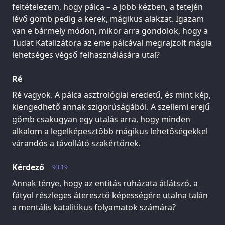
feltételezem, hogy pálca – a jobb kézben, a tetején
lévő gömb pedig a kerek, mágikus alakzat. Igazam
van e bármely módon, mikor arra gondolok, hogy a
Tudat Katalizátora az eme pálcával megrajzolt mágia
lehetséges végső felhasználására utal?
Ré
Ré vagyok. A pálca asztrológiai eredetű, és mint kép,
kiengedhető annak szigorúságából. A szellemi erejű
gömb csakugyan egy utalás arra, hogy minden
alkalom a legelképesztőbb mágikus lehetőségekkel
várandós a távollátó szakértőnek.
Kérdező
93.19
Annak ténye, hogy az entitás ruházata átlátszó, a
fátyol részleges áteresztő képességére utalna talán
a mentális katalitikus folyamatok számára?