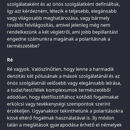
szolgálataként és az önös szolgálatként definiáltuk,
így azt kérdezném, létezik e teljesebb, elegánsabb
vagy világosabb meghatározása, vagy bármely
további felvilágosítás, amivel jelenleg még nem
rendelkezünk a két végletről, ami jobb bepillantást
engedne számunkra magának a polaritásnak a
természetébe?
Ré
Ré vagyok. Valószínűtlen, hogy lenne a harmadik
denzitás két pólusának a mások szolgálatánál és az
önös szolgálatnál velősebb vagy elegánsabb leírása,
a tudat/test/lélek komplexumok természetéből
adódóan, hogy életfilozófiához kötődő fogalmakat
erkölcsi vagy tevékenységi szempontok szerint
érzékeljen. Ugyanakkor tekinthetünk a polaritásokra
kissé eltérő fogalmak használatával is. Ily módon
talán a meglátások gyarapodása érhető el némelyek