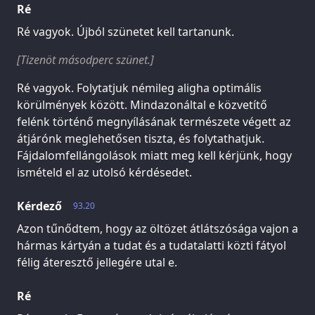
Ré
Ré vagyok. Újból szünetet kell tartanunk.
[Tizenöt másodperc szünet.]
Ré vagyok. Folytatjuk némileg aligha optimális
körülmények között. Mindazonáltal e közvetítő
felénk történő megnyílásának természete végett az
átjárónk meglehetősen tiszta, és folytathatjuk.
Fájdalomfellángolások miatt meg kell kérjünk, hogy
ismételd el az utolsó kérdésedet.
Kérdező
93.20
Azon tűnődtem, hogy az öltözet átlátszósága vajon a
hármas kártyán a tudat és a tudatalatti közti fátyol
félig áteresztő jellegére utal e.
Ré