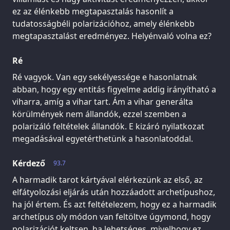
ez az élénkebb megtapasztalás hasonlít a
tudatosságbéli polarizációhoz, amely élénkebb
megtapasztalást eredményez. Helyénvaló volna ez?
Ré
Ré vagyok. Van egy sekélyessége e hasonlatnak
abban, hogy egy entitás figyelme addig irányítható a
viharra, amíg a vihar tart. Ám a vihar generálta
körülmények nem állandók, ezzel szemben a
polarizáló feltételek állandók. E kizáró nyilatkozat
megadásával egyetérthetünk a hasonlatoddal.
Kérdező
93.7
A harmadik tarot kártyával elérkezünk az első, az
elfátyolozási eljárás után hozzáadott archetípushoz,
ha jól értem. És azt feltételezem, hogy ez a harmadik
archetípus oly módon van feltöltve úgymond, hogy
polarizációt keltsen, ha lehetséges, mivelhogy ez