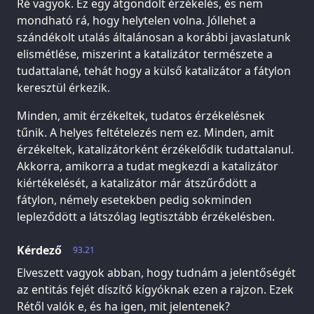
Ré vagyok. Ez egy átgondolt érzékelés, és nem
mondható rá, hogy helytelen volna. Jóllehet a
szándékolt utalás általánosan a korábbi javaslatunk
elismétlése, miszerint a katalizátor természete a
tudattalané, tehát hogy a külső katalizátor a fátylon
keresztül érkezik.
Minden, amit érzékeltek, tudatos érzékelésnek
tűnik. A helyes feltételezés nem ez. Minden, amit
érzékeltek, katalizátorként érzékelődik tudattalanul.
Akkorra, amikorra a tudat megkezdi a katalizátor
kiértékelését, a katalizátor már átszűrődött a
fátylon, némely esetekben pedig sokminden
lepleződött a látszólag legtisztább érzékelésben.
Kérdező
93.21
Elveszett vagyok abban, hogy tudnám a jelentőségét
az entitás fejét díszítő kígyóknak ezen a rajzon. Ezek
Rétől valók e, és ha igen, mit jelentenek?