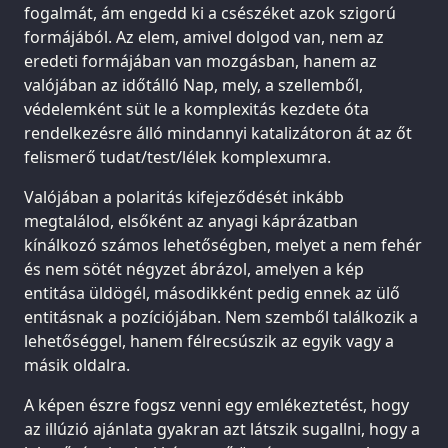
fogalmát, ám engedd ki a csészéket azok szigorú
formájából. Az elem, amivel dolgod van, nem az
eredeti formájában van mozgásban, hanem az
valójában az időtálló Nap, mely, a szellemből,
védelemként süt le a komplexitás kezdete óta
rendelkezésre álló mindannyi katalizátoron át az őt
felismerő tudat/test/lélek komplexumra.
Valójában a polaritás kifejeződését inkább
megtalálod, elsőként az anyagi káprázatban
kínálkozó számos lehetőségben, melyet a nem fehér
és nem sötét négyzet ábrázol, amelyen a kép
entitása üldögél, másodikként pedig ennek az ülő
entitásnak a pozíciójában. Nem szemből találkozik a
lehetőséggel, hanem félrecsúszik az egyik vagy a
másik oldalra.
A képen észre fogsz venni egy emlékeztetést, hogy
az illúzió ajánlata gyakran azt látszik sugallni, hogy a