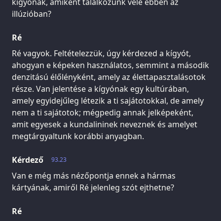
kígyónak, amiként találkozunk vele ebben az
illúzióban?
Ré
Ré vagyok. Feltételezzük, úgy kérdezed a kígyót,
ahogyan e képeken használatos, semmint a második
denzitású élőlényként, amely az élettapasztalásotok
része. Van jelentése a kígyónak egy kultúrában,
amely egyidejűleg létezik a ti sajátotokkal, de amely
nem a ti sajátotok; mégpedig annak jelképeként,
amit egyesek a kundalininek neveznek és amelyet
megtárgyaltunk korábbi anyagban.
Kérdező
93.23
Van e még más nézőpontja ennek a hármas
kártyának, amiről Ré jelenleg szót ejthetne?
Ré