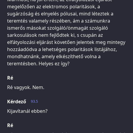
megelőzően az elektromos polaritások, a
sugárzóság és elnyelés pólusai, mind léteztek a
teremtés valamely részében, ám a számunkra
ismerős másokat szolgáló/önmagát szolgáló
sarkosulások nem fejlődtek ki, s csupán az
elfátyolozási eljárást követően jelentek meg mintegy
hozzáadódva a lehetséges polaritások listájához,
mondhatnánk, amely elkészíthető volna a
teremtésben. Helyes ez így?
Ré
Ré vagyok. Nem.
Kérdező
93.5
Kijavítanál ebben?
Ré