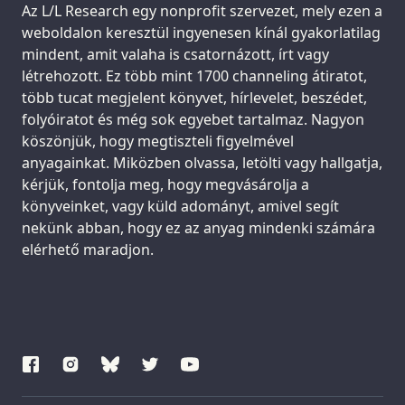
Support us:
Az L/L Research egy nonprofit szervezet, mely ezen a
weboldalon keresztül ingyenesen kínál gyakorlatilag
mindent, amit valaha is csatornázott, írt vagy
létrehozott. Ez több mint 1700 channeling átiratot,
több tucat megjelent könyvet, hírlevelet, beszédet,
folyóiratot és még sok egyebet tartalmaz. Nagyon
köszönjük, hogy megtiszteli figyelmével
anyagainkat. Miközben olvassa, letölti vagy hallgatja,
kérjük, fontolja meg, hogy megvásárolja a
könyveinket, vagy küld adományt, amivel segít
nekünk abban, hogy ez az anyag mindenki számára
elérhető maradjon.