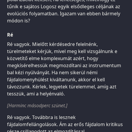
tűnik e sajátos Logosz egyik elsődleges céljának az
evolúciós folyamatban. Igazam van ebben bármely
módon is?
Ré
Ré vagyok. Mielőtt kérdésedre felelnénk,
türelmeteket kérjük, mivel meg kell vizsgálnunk e
közvetítő elme komplexumát azért, hogy
megkísérelhessük megmozdítani az instrumentum
bal kézi nyúlványát. Ha nem sikerül némi
fájdalomenyhülést kiváltanunk, akkor el kell
távozzunk. Kérlek, legyetek türelemmel, amíg azt
tesszük, ami a helyénvaló.
[Harminc másodperc szünet.]
Ré vagyok. Továbbra is lesznek
fájdalomfellángolások. Ám az erős fájdalom kritikus
része csillapodott az elmozdítással.