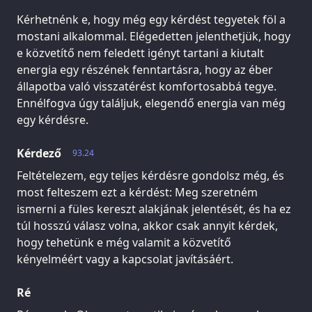
Kérhetnénk e, hogy még egy kérdést tegyetek föl a
mostani alkalommal. Elégedetten jelenthetjük, hogy
e közvetítő nem feledett igényt tartani a kiutalt
energia egy részének fenntartásra, hogy az éber
állapotba való visszatérést komfortosabbá tegye.
Ennélfogva úgy találjuk, elegendő energia van még
egy kérdésre.
Kérdező
93.24
Feltételezem, egy teljes kérdésre gondolsz még, és
most felteszem ezt a kérdést: Meg szeretném
ismerni a füles kereszt alakjának jelentését, és ha ez
túl hosszú válasz volna, akkor csak annyit kérdek,
hogy tehetünk e még valamit a közvetítő
kényelméért vagy a kapcsolat javításáért.
Ré