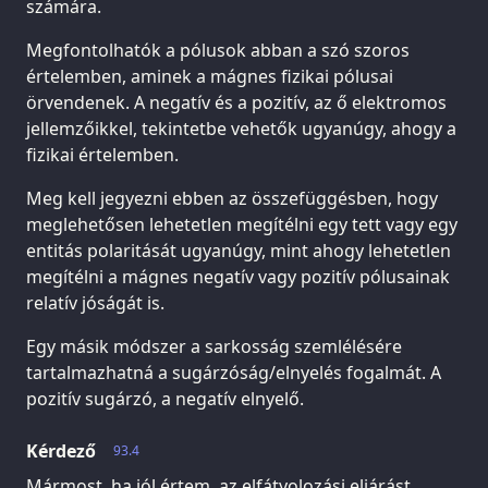
számára.
Megfontolhatók a pólusok abban a szó szoros
értelemben, aminek a mágnes fizikai pólusai
örvendenek. A negatív és a pozitív, az ő elektromos
jellemzőikkel, tekintetbe vehetők ugyanúgy, ahogy a
fizikai értelemben.
Meg kell jegyezni ebben az összefüggésben, hogy
meglehetősen lehetetlen megítélni egy tett vagy egy
entitás polaritását ugyanúgy, mint ahogy lehetetlen
megítélni a mágnes negatív vagy pozitív pólusainak
relatív jóságát is.
Egy másik módszer a sarkosság szemlélésére
tartalmazhatná a sugárzóság/elnyelés fogalmát. A
pozitív sugárzó, a negatív elnyelő.
Kérdező
93.4
Mármost, ha jól értem, az elfátyolozási eljárást