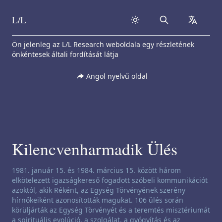
L/L
Search
collapse
Skip to content
Ön jelenleg az L/L Research weboldala egy részletének
önkéntesek általi fordítását látja
Angol nyelvű oldal
Kilencvenharmadik Ülés
Csatornázási nyilatkozat:
1981. január 15. és 1984. március 15. között három
elkötelezett igazságkereső fogadott szóbeli kommunikációt
azoktól, akik Réként, az Egység Törvényének szerény
hírnökeiként azonosították magukat. 106 ülés során
körüljárták az Egység Törvényét és a teremtés misztériumát
a spirituális evolúció, a szolgálat, a gyógyítás és az