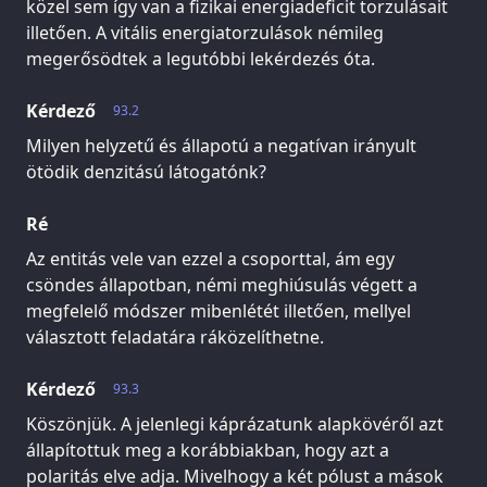
közel sem így van a fizikai energiadeficit torzulásait
illetően. A vitális energiatorzulások némileg
megerősödtek a legutóbbi lekérdezés óta.
Kérdező
93.2
Milyen helyzetű és állapotú a negatívan irányult
ötödik denzitású látogatónk?
Ré
Az entitás vele van ezzel a csoporttal, ám egy
csöndes állapotban, némi meghiúsulás végett a
megfelelő módszer mibenlétét illetően, mellyel
választott feladatára ráközelíthetne.
Kérdező
93.3
Köszönjük. A jelenlegi káprázatunk alapkövéről azt
állapítottuk meg a korábbiakban, hogy azt a
polaritás elve adja. Mivelhogy a két pólust a mások