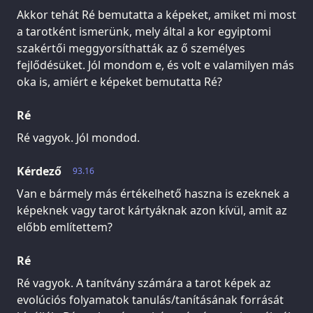
Akkor tehát Ré bemutatta a képeket, amiket mi most
a tarotként ismerünk, mely által a kor egyiptomi
szakértői meggyorsíthatták az ő személyes
fejlődésüket. Jól mondom e, és volt e valamilyen más
oka is, amiért e képeket bemutatta Ré?
Ré
Ré vagyok. Jól mondod.
Kérdező
93.16
Van e bármely más értékelhető haszna is ezeknek a
képeknek vagy tarot kártyáknak azon kívül, amit az
előbb említettem?
Ré
Ré vagyok. A tanítvány számára a tarot képek az
evolúciós folyamatok tanulás/tanításának forrását