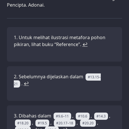
Pencipta. Adonai.
Untuk melihat ilustrasi metafora pohon
pikiran, lihat buku “Reference”.
↩
Sebelumnya dijelaskan dalam
#13.15–
.
↩
21
Dibahas dalam
,
,
,
#9.6–11
#10.6
#14.3
,
,
,
,
#18.20
#19.5
#20.17–18
#20.20