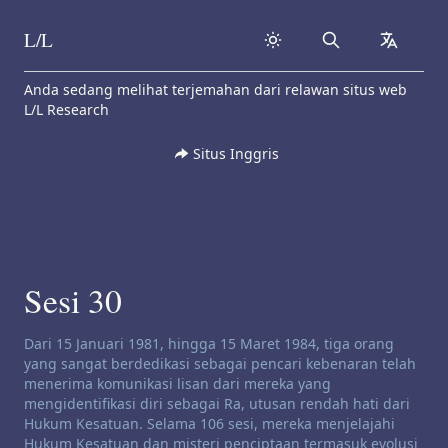
L/L
Search
collapse
Skip to content
Anda sedang melihat terjemahan dari relawan situs web
L/L Research
Situs Inggris
Sesi 30
Penafian saluran:
Dari 15 Januari 1981, hingga 15 Maret 1984, tiga orang
yang sangat berdedikasi sebagai pencari kebenaran telah
menerima komunikasi lisan dari mereka yang
mengidentifikasi diri sebagai Ra, utusan rendah hati dari
Hukum Kesatuan. Selama 106 sesi, mereka menjelajahi
Hukum Kesatuan dan misteri penciptaan termasuk evolusi