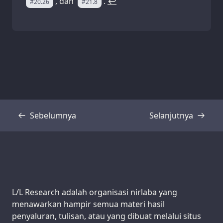
, dan
.
↩
#20.26
#21.8
Sebelumnya
Selanjutnya
Transkrip
Transkrip
Support us:
L/L Research adalah organisasi nirlaba yang
menawarkan hampir semua materi hasil
penyaluran, tulisan, atau yang dibuat melalui situs