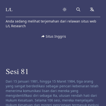
L/L
Search
collapse
Skip to content
Anda sedang melihat terjemahan dari relawan situs web
L/L Research
Situs Inggris
Sesi 81
Penafian saluran:
Dari 15 Januari 1981, hingga 15 Maret 1984, tiga orang
yang sangat berdedikasi sebagai pencari kebenaran telah
menerima komunikasi lisan dari mereka yang
mengidentifikasi diri sebagai Ra, utusan rendah hati dari
Hukum Kesatuan. Selama 106 sesi, mereka menjelajahi
Hukum Kesatuan dan misteri penciptaan termasuk evolusi