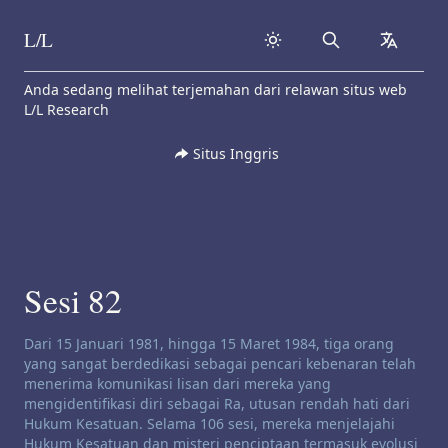
L/L
Search
collapse
Skip to content
Anda sedang melihat terjemahan dari relawan situs web
L/L Research
Situs Inggris
Sesi 82
Penafian saluran:
Dari 15 Januari 1981, hingga 15 Maret 1984, tiga orang
yang sangat berdedikasi sebagai pencari kebenaran telah
menerima komunikasi lisan dari mereka yang
mengidentifikasi diri sebagai Ra, utusan rendah hati dari
Hukum Kesatuan. Selama 106 sesi, mereka menjelajahi
Hukum Kesatuan dan misteri penciptaan termasuk evolusi