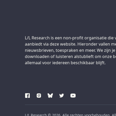
Support us:
L/L Research is een non-profit organisatie die 
aanbiedt via deze website. Hieronder vallen m
nieuwsbrieven, toespraken en meer. We zijn je 
downloaden of luisteren alstublieft om onze b
allemaal voor iedereen beschikbaar blijft.
L/L Research © 2026. Alle rechten voorbehouden. Al