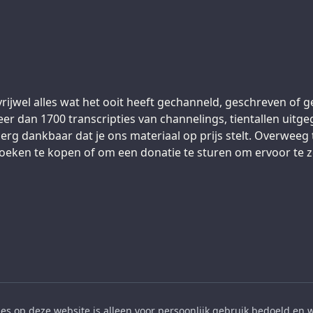
vrijwel alles wat het ooit heeft gechanneld, geschreven of g
eer dan 1700 transcripties van channelings, tientallen uitg
erg dankbaar dat je ons materiaal op prijs stelt. Overweeg t
oeken te kopen of om een donatie te sturen om ervoor te z
les op deze website is alleen voor persoonlijk gebruik bedoeld en