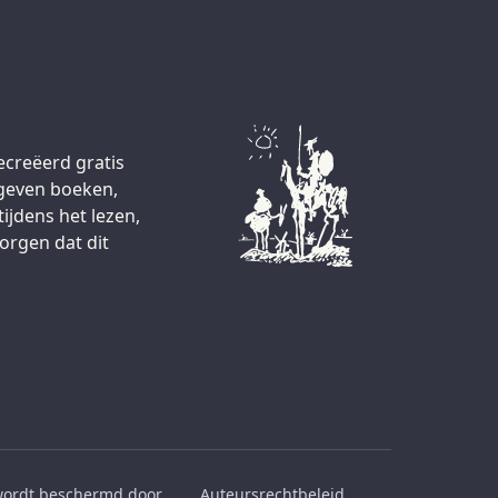
ecreëerd gratis
egeven boeken,
ijdens het lezen,
orgen dat dit
 wordt beschermd door
Auteursrechtbeleid