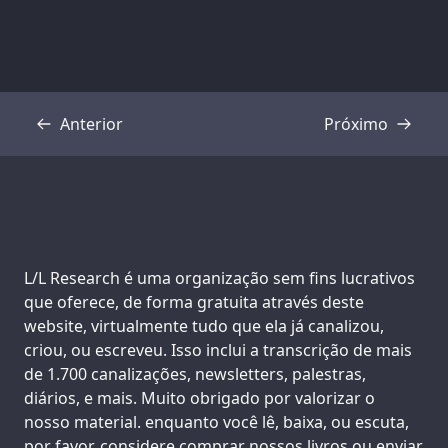
Anterior
Próximo
Transcrição
Transcrição
Support us:
L/L Research é uma organização sem fins lucrativos
que oferece, de forma gratuita através deste
website, virtualmente tudo que ela já canalizou,
criou, ou escreveu. Isso inclui a transcrição de mais
de 1.700 canalizações, newsletters, palestras,
diários, e mais. Muito obrigado por valorizar o
nosso material. enquanto você lê, baixa, ou escuta,
por favor, considere comprar nossos livros ou enviar