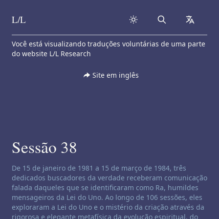
L/L
Search
collapse
Skip to content
Você está visualizando traduções voluntárias de uma parte
do website L/L Research
Site em inglês
Sessão 38
Isenção de responsabilidade de canalização:
De 15 de janeiro de 1981 a 15 de março de 1984, três
dedicados buscadores da verdade receberam comunicação
falada daqueles que se identificaram como Ra, humildes
mensageiros da Lei do Uno. Ao longo de 106 sessões, eles
exploraram a Lei do Uno e o mistério da criação através da
rigorosa e elegante metafísica da evolução espiritual, do