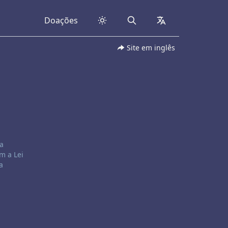
Doações
Search
collapsed
Site em inglês
a
m a Lei
a