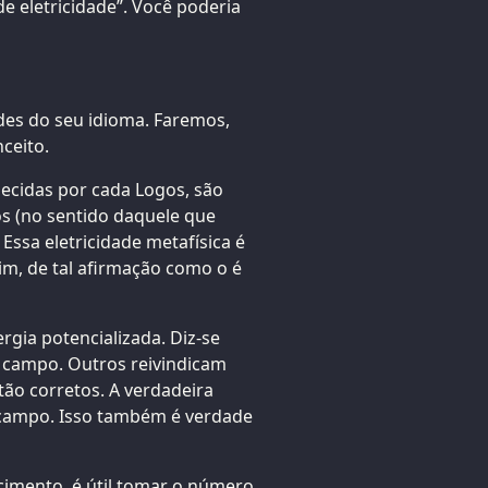
e eletricidade”. Você poderia
ades do seu idioma. Faremos,
ceito.
lecidas por cada Logos, são
os (no sentido daquele que
ssa eletricidade metafísica é
m, de tal afirmação como o é
rgia potencializada. Diz-se
 campo. Outros reivindicam
ão corretos. A verdadeira
 campo. Isso também é verdade
cimento, é útil tomar o número