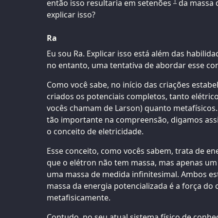
1
então isso resultaria em setenões
da massa d
explicar isso?
Ra
Eu sou Ra. Explicar isso está além das habilid
no entanto, uma tentativa de abordar esse con
Como você sabe, no início das criações estabe
criados os potenciais completos, tanto elétric
vocês chamam de Larson) quanto metafísicos. E
tão importante na compreensão, digamos assi
o conceito de eletricidade.
Esse conceito, como vocês sabem, trata de ene
que o elétron não tem massa, mas apenas um
uma massa de medida infinitesimal. Ambos est
massa da energia potencializada é a força do
metafisicamente.
Contudo, no seu atual sistema físico de conhe