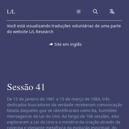
L/L
Search
collapse
Skip to content
Você está visualizando traduções voluntárias de uma parte
do website L/L Research
Site em inglês
Sessão 41
Isenção de responsabilidade de canalização:
De 15 de janeiro de 1981 a 15 de março de 1984, três
dedicados buscadores da verdade receberam comunicação
falada daqueles que se identificaram como Ra, humildes
mensageiros da Lei do Uno. Ao longo de 106 sessões, eles
exploraram a Lei do Uno e o mistério da criação através da
rigorosa e elegante metafísica da evolução espiritual, do