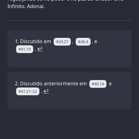
Infinito. Adonai.
Discutido em
,
, e
#29.27
#40.4
.
↩
#41.19
Discutido anteriormente em
e
#40.14
.
↩
#41.21–22