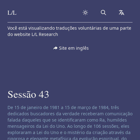
L/L
Search
collapse
Skip to content
Você está visualizando traduções voluntárias de uma parte
do website L/L Research
Site em inglês
Sessão 43
Isenção de responsabilidade de canalização:
De 15 de janeiro de 1981 a 15 de março de 1984, três
dedicados buscadores da verdade receberam comunicação
falada daqueles que se identificaram como Ra, humildes
mensageiros da Lei do Uno. Ao longo de 106 sessões, eles
exploraram a Lei do Uno e o mistério da criação através da
rigorosa e elegante metafísica da evolução espiritual, do