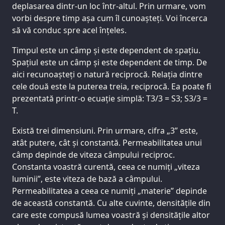
deplasarea dintr-un loc într-altul. Prin urmare, vom
vorbi despre timp așa cum îl cunoașteți. Voi încerca
să vă conduc spre acel înțeles.
Timpul este un câmp și este dependent de spațiu.
Spațiul este un câmp și este dependent de timp. De
aici recunoașteți o natură reciprocă. Relația dintre
cele două este la puterea treia, reciprocă. Ea poate fi
prezentată printr-o ecuație simplă: T3/3 = S3; S3/3 =
T.
Există trei dimensiuni. Prin urmare, cifra „3” este,
atât putere, cât și constantă. Permeabilitatea unui
câmp depinde de viteza câmpului reciproc.
Constanta voastră curentă, ceea ce numiți „viteza
luminii”, este viteza de bază a câmpului.
Permeabilitatea a ceea ce numiți „materie” depinde
de această constantă. Cu alte cuvinte, densitățile din
care este compusă lumea voastră și densitățile altor