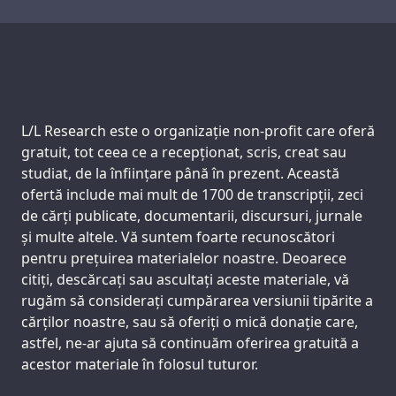
Transcriere
Support us:
L/L Research este o organizație non-profit care oferă
gratuit, tot ceea ce a recepționat, scris, creat sau
studiat, de la înființare până în prezent. Această
ofertă include mai mult de 1700 de transcripții, zeci
de cărți publicate, documentarii, discursuri, jurnale
și multe altele. Vă suntem foarte recunoscători
pentru prețuirea materialelor noastre. Deoarece
citiți, descărcați sau ascultați aceste materiale, vă
rugăm să considerați cumpărarea versiunii tipărite a
cărților noastre, sau să oferiți o mică donație care,
astfel, ne-ar ajuta să continuăm oferirea gratuită a
acestor materiale în folosul tuturor.