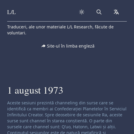
L/L
Search
collapse
Skip to content
Traduceri, ale unor materiale L/L Research, făcute de
voluntari.
Site-ul în limba engleză
1 august 1973
Exonerare de responsabilitate privind canalizarea:
Aceste sesiuni prezintă channeling din surse care se
identifică ca membri ai Confederației Planetelor în Serviciul
Infinitului Creator. Spre deosebire de sesiunile Ra, aceste
surse sunt channel în starea conștientă. O parte din
sursele care channel sunt: Q’uo, Hatonn, Latwii și alții.
Conținutul sesiunilor este de natură metafizică și