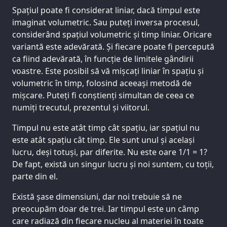
Spațiul poate fi considerat liniar, dacă timpul este
imaginat volumetric. Sau puteți inversa procesul,
considerând spațiul volumetric și timp liniar. Oricare
variantă este adevărată. Și fiecare poate fi percepută
ca fiind adevărată, în funcție de limitele gândirii
voastre. Este posibil să vă mișcați liniar în spațiu și
volumetric în timp, folosind aceeași metodă de
mișcare. Puteți fi conștienți simultan de ceea ce
numiți trecutul, prezentul și viitorul.
Timpul nu este atât timp cât spațiu, iar spațiul nu
este atât spațiu cât timp. Ele sunt unul și același
lucru, deși totuși, par diferite. Nu este oare 1/1 = 1?
De fapt, există un singur lucru și noi suntem, cu toții,
parte din el.
Există șase dimensiuni, dar noi trebuie să ne
preocupăm doar de trei. Iar timpul este un câmp
care radiază din fiecare nucleu al materiei în toate