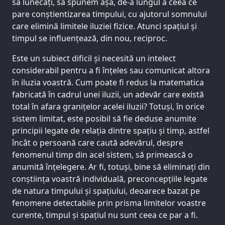
să lunecați, să spunem așa, de-a lungul a ceea ce
pare conștientizarea timpului, cu ajutorul somnului
care elimină limitele iluziei fizice. Atunci spațiul și
timpul se influențează, din nou, reciproc.
Este un subiect dificil și necesită un intelect
considerabil pentru a fi înțeles sau comunicat altora
în iluzia voastră. Cum poate fi redus la matematica
fabricată în cadrul unei iluzii, un adevăr care există
total în afara granițelor acelei iluzii? Totuși, în orice
sistem limitat, este posibil să fie deduse anumite
principii legate de relația dintre spațiu și timp, astfel
încât o persoană care caută adevărul, despre
fenomenul timp din acel sistem, să primească o
anumită înțelegere. Ar fi, totuși, bine să eliminați din
conștiința voastră individuală, preconcepțiile legate
de natura timpului și spațiului, deoarece bazat pe
fenomene detectabile prin prisma limitelor voastre
curente, timpul și spațiul nu sunt ceea ce par a fi.