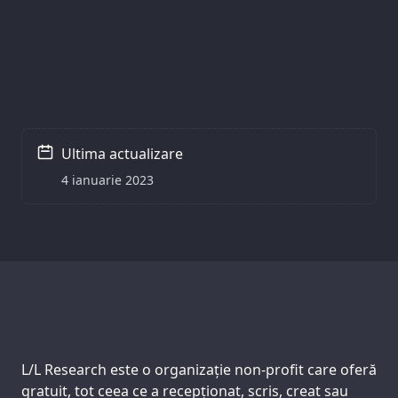
Ultima actualizare
4 ianuarie 2023
Support us:
L/L Research este o organizație non-profit care oferă
gratuit, tot ceea ce a recepționat, scris, creat sau