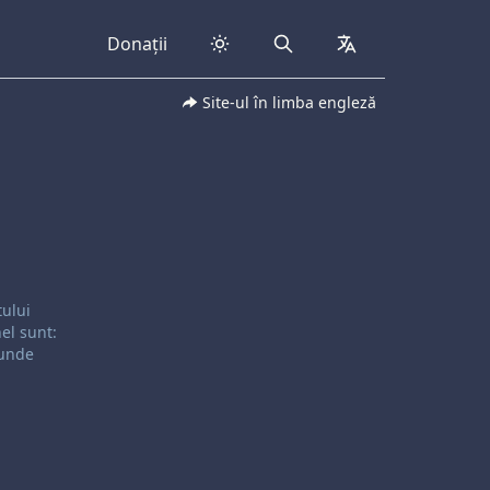
Donații
Search
collapsed
Site-ul în limba engleză
tului
el sunt:
 unde