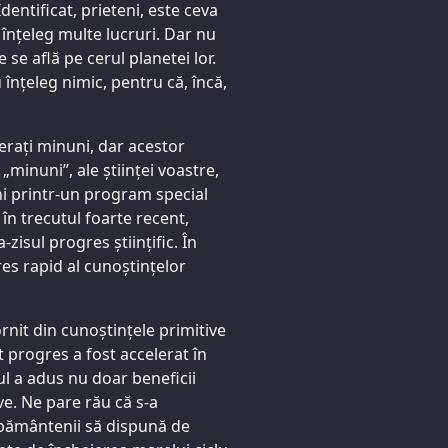
Identificat, prieteni, este ceva
 înțeleg multe lucruri. Dar nu
 se află pe cerul planetei lor.
înțeleg nimic, pentru că, încă,
derați minuni, dar acestor
„minuni”, ale științei voastre,
ani printr-un program special
în trecutul foarte recent,
zisul progres științific. În
es rapid al cunoștințelor
ornit din cunoștințele primitive
t progres a fost accelerat în
ul a adus nu doar beneficii
ve. Ne pare rău că s-a
 pământenii să dispună de