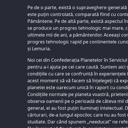
Pe de o parte, există o supraveghere generală 
este puțin controlată, comparată fiind cu cont
Pământene. Pe de altă parte, există aspectul înc
se produce un progres tehnologic mai mare, 
ultimele mii de ani, a pământenilor. Aceeași cond
progres tehnologic rapid pe continentele cun
și Lemuria.
Noi cei din Confederația Planetelor în Serviciul
pentru a-i ajuta pe cei care caută. Suntem aici ș
condițiile cu care se confruntă în experiențele l
acest moment să vă facem să înțelegeți că exp
planetei este oarecum unică în raport cu condi
Condițiile normale pe planeta voastră, prieteni
observa oamenii pe o perioadă de câteva mii de 
general, ei au fost puțin iluminați intelectual. D
cărturari, de-a lungul epocilor, care nu au fost u
studiate. Dar când spunem „needucat” ne refer