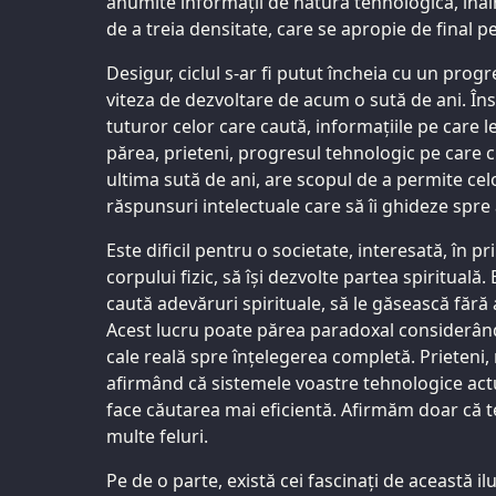
anumite informații de natură tehnologică, înai
de a treia densitate, care se apropie de final p
Desigur, ciclul s-ar fi putut încheia cu un pro
viteza de dezvoltare de acum o sută de ani. Însă,
tuturor celor care caută, informațiile pe care l
părea, prieteni, progresul tehnologic pe care civ
ultima sută de ani, are scopul de a permite cel
răspunsuri intelectuale care să îi ghideze spre
Este dificil pentru o societate, interesată, în p
corpului fizic, să își dezvolte partea spirituală. 
caută adevăruri spirituale, să le găsească fără 
Acest lucru poate părea paradoxal considerând
cale reală spre înțelegerea completă. Prieteni
afirmând că sistemele voastre tehnologice act
face căutarea mai eficientă. Afirmăm doar că t
multe feluri.
Pe de o parte, există cei fascinați de această il