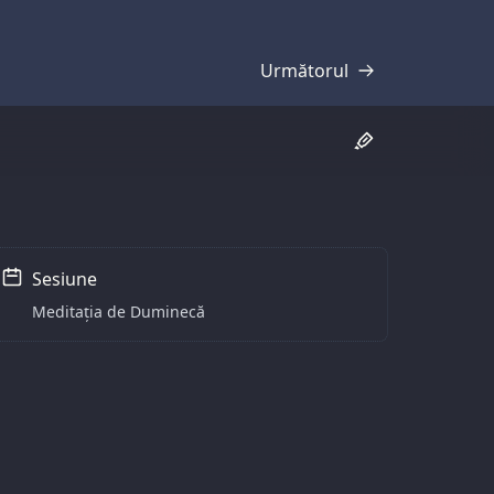
Următorul
Transcriere
Sesiune
Meditația de Duminecă