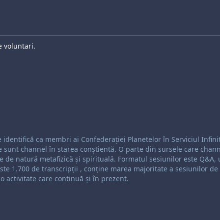
 voluntari.
rea:
identifică ca membri ai Confederației Planetelor în Serviciul Infini
e sunt channel în starea conștientă. O parte din sursele care chann
ste de natură metafizică și spirituală. Formatul sesiunilor este Q&A,
te 1.700 de transcripții , conține marea majoritate a sesiunilor de
 activitate care continuă și în prezent.