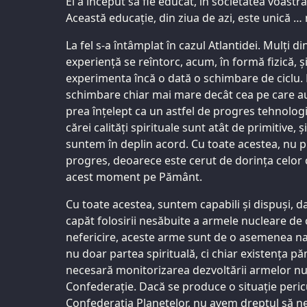
El a început să fie educat, în societatea voastră
Această educație, din ziua de azi, este unică 
La fel s-a întâmplat în cazul Atlantidei. Mulți di
experiență se reîntorc, acum, în formă fizică, 
experimenta încă o dată o schimbare de ciclu.
schimbare chiar mai mare decât cea pe care au
prea înțelept ca un astfel de progres tehnologic
cărei calități spirituale sunt atât de primitive, ș
suntem în deplin acord. Cu toate acestea, nu p
progres, deoarece este cerut de dorința celor c
acest moment pe Pământ.
Cu toate acestea, suntem capabili și dispuși, 
capăt folosirii nesăbuite a armele nucleare de
nefericire, aceste arme sunt de o asemenea natu
nu doar partea spirituală, ci chiar existența p
necesară monitorizarea dezvoltării armelor nuc
Confederație. Dacă se produce o situație peric
Confederația Planetelor, nu avem dreptul să n