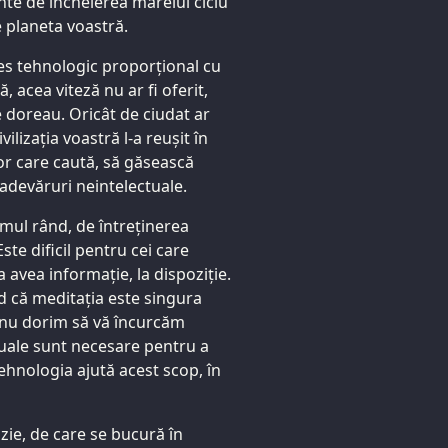
nte de încheierea marelui ciclu
e planeta voastră.
gres tehnologic proporțional cu
 acea viteză nu ar fi oferit,
e doreau. Oricât de ciudat ar
ilizația voastră l-a reușit în
or care caută, să găsească
 adevăruri neintelectuale.
rimul rând, de întreținerea
Este dificil pentru cei care
a avea informație, la dispoziție.
 că meditația este singura
, nu dorim să vă încurcăm
uale sunt necesare pentru a
ehnologia ajută acest scop, în
uzie, de care se bucură în