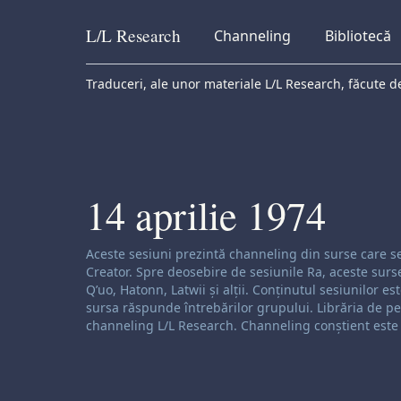
L/L
Research
Channeling
Bibliotecă
Skip to content
Traduceri, ale unor materiale L/L Research, făcute de
14 aprilie 1974
Exonerare de responsabilitate privind canaliza
Aceste sesiuni prezintă channeling din surse care se 
Creator. Spre deosebire de sesiunile Ra, aceste surs
Q’uo, Hatonn, Latwii și alții. Conținutul sesiunilor e
sursa răspunde întrebărilor grupului. Librăria de pes
channeling L/L Research. Channeling conștient este o