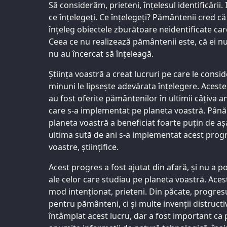
Să considerăm, prieteni, înțelesul identificării. 
ce înțelegeți. Ce înțelegeți? Pământenii cred că
înțeleg obiectele zburătoare neidentificate care
Ceea ce nu realizează pământenii este, că ei nu 
nu au încercat să înțeleagă.
Știința voastră a creat lucruri pe care le consi
minuni le lipsește adevărata înțelegere. Aceste 
au fost oferite pământenilor în ultimii câțiva 
care s-a implementat pe planeta voastră. Până 
planeta voastră a beneficiat foarte puțin de așa-
ultima sută de ani s-a implementat acest progr
voastre, științifice.
Acest progres a fost ajutat din afară, și nu a p
ale celor care studiau pe planeta voastră. Aces
mod intenționat, prieteni. Din păcate, progres
pentru pământeni, ci și multe invenții distructi
întâmplat acest lucru, dar a fost important ca