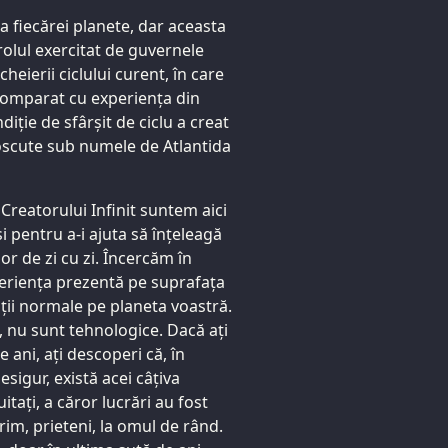
a fiecărei planete, dar aceasta
rolul exercitat de guvernele
heierii ciclului curent, în care
comparat cu experiența din
iție de sfârșit de ciclu a creat
oscute sub numele de Atlantida
 Creatorului Infinit suntem aici
i pentru a-i ajuta să înțeleagă
or de zi cu zi. Încercăm în
eriența prezentă pe suprafața
ții normale pe planeta voastră.
, nu sunt tehnologice. Dacă ați
ani, ați descoperi că, în
esigur, există acei câțiva
itați, a căror lucrări au fost
im, prieteni, la omul de rând.