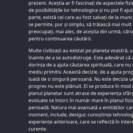
prezent. Aceștia ar fi fascinați de aspectele fizic
de posibilitățile lor tehnologice și nu pot fi aju
parte, există cei care au fost salvați de la munca
se permite, pur și simplu, să trăiască mai mu
preocupați, mai ales, de aceștia din urmă, căror
pentru continuarea căutării.
Multe civilizații au existat pe planeta voastră
înainte de a se autodistruge. Este adevărat că 
dorința de a ajuta căutarea spirituală, care nu
mediu primitiv. Această decizie, de a ajuta pro
luată de o singură persoană. Nu este decizia un
progres nu este plănuit. El se produce în mod n
planul planetar sunt atrase de experiența sfârși
evoluate se întorc în număr mare în planul fizi
perioadă. Natura mai avansată a entităților car
moment, include, desigur, cunoștințe tehnolog
experiențe anterioare, care se reflectă în inter
curente.