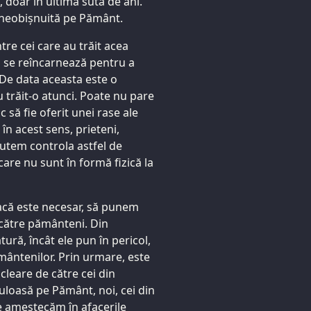
, doar în ultima sută de ani.
… neobișnuită pe Pământ.
ntre cei care au trăit acea
și se reîncarnează pentru a
 De data aceasta este o
 trăit-o atunci. Poate nu pare
 să fie oferit unei rase ale
i în acest sens, prieteni,
utem controla astfel de
are nu sunt în formă fizică la
dacă este necesar, să punem
 către pământeni. Din
ră, încât ele pun în pericol,
ământenilor. Prin urmare, este
leare de către cei din
uloasă pe Pământ, noi, cei din
e amestecăm în afacerile