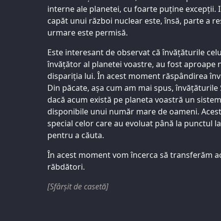
interne ale planetei, cu foarte puține excepții.
capăt unui război nuclear este, însă, parte a res
urmare este permisă.
Este interesant de observat că învățăturile cel
învățător al planetei voastre, au fost aproape
dispariția lui. În acest moment răspândirea în
Din păcate, așa cum am mai spus, învățăturile S
dacă acum există pe planeta voastră un sistem 
disponibile unui număr mare de oameni. Aceste 
special celor care au evoluat până la punctul la 
pentru a căuta.
În acest moment vom încerca să transferăm ace
răbdători.
[Sfârșit de casetă]