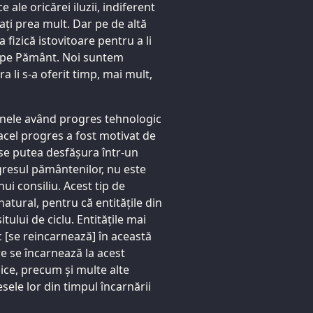
e ale oricărei iluzii, indiferent
tați prea mult. Dar pe de altă
 fizică istovitoare pentru a li
lt pe Pământ. Noi suntem
a li s-a oferit timp, mai mult,
, unele având progres tehnologic
acel progres a fost motivat de
 se putea desfășura într-un
gresul pământenilor, nu este
ui consiliu. Acest tip de
atural, pentru că entitățile din
tului de ciclu. Entitățile mai
c [se reincarnează] în această
e se încarnează la acest
ice, precum și multe alte
esele lor din timpul încarnării