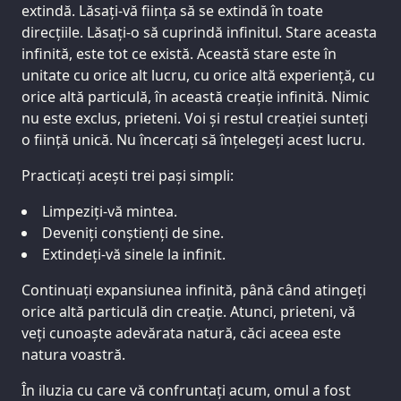
extindă. Lăsați-vă ființa să se extindă în toate
direcțiile. Lăsați-o să cuprindă infinitul. Stare aceasta
infinită, este tot ce există. Această stare este în
unitate cu orice alt lucru, cu orice altă experiență, cu
orice altă particulă, în această creație infinită. Nimic
nu este exclus, prieteni. Voi și restul creației sunteți
o ființă unică. Nu încercați să înțelegeți acest lucru.
Practicați acești trei pași simpli:
Limpeziți-vă mintea.
Deveniți conștienți de sine.
Extindeți-vă sinele la infinit.
Continuați expansiunea infinită, până când atingeți
orice altă particulă din creație. Atunci, prieteni, vă
veți cunoaște adevărata natură, căci aceea este
natura voastră.
În iluzia cu care vă confruntați acum, omul a fost