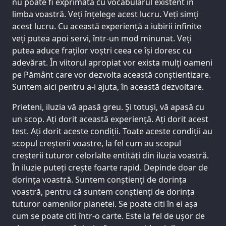
nu poate fi exprimată cu vocabularul existent în
limba voastră. Veți înțelege acest lucru. Veți simți
acest lucru. Cu această experiență a iubirii infinite
veți putea apoi servi, într-un mod minunat. Veți
putea aduce fraților voștri ceea ce își doresc cu
adevărat. În viitorul apropiat vor exista mulți oameni
pe Pământ care vor dezvolta această conștientizare.
Suntem aici pentru a-i ajuta, în această dezvoltare.
Prieteni, iluzia vă apasă greu. Și totuși, vă apasă cu
un scop. Ați dorit această experiență. Ați dorit acest
test. Ați dorit aceste condiții. Toate aceste condiții au
scopul creșterii voastre, la fel cum au scopul
creșterii tuturor celorlalte entități din iluzia voastră.
În iluzie puteți crește foarte rapid. Depinde doar de
dorința voastră. Suntem conștienți de dorința
voastră, pentru că suntem conștienți de dorința
tuturor oamenilor planetei. Se poate citi în ei așa
cum se poate citi într-o carte. Este la fel de ușor de