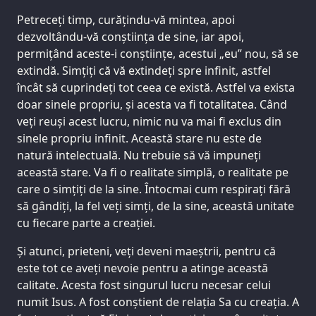
Petreceți timp, curățindu-vă mintea, apoi
dezvoltându-vă conștiința de sine, iar apoi,
permițând aceste-i conștiințe, acestui „eu” nou, să se
extindă. Simțiți că vă extindeți spre infinit, astfel
încât să cuprindeți tot ceea ce există. Astfel va exista
doar sinele propriu, și acesta va fi totalitatea. Când
veți reuși acest lucru, nimic nu va mai fi exclus din
sinele propriu infinit. Această stare nu este de
natură intelectuală. Nu trebuie să vă impuneți
această stare. Va fi o realitate simplă, o realitate pe
care o simțiți de la sine. Întocmai cum respirați fără
să gândiți, la fel veți simți, de la sine, această unitate
cu fiecare parte a creației.
Și atunci, prieteni, veți deveni maeștrii, pentru că
este tot ce aveți nevoie pentru a atinge această
calitate. Acesta fost singurul lucru necesar celui
numit Isus. A fost conștient de relația Sa cu creația. A