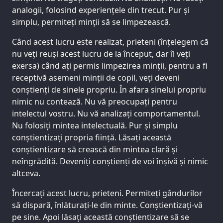
analogii, folosind experiențele din trecut. Pur și
simplu, permiteți minții să se limpezească.
Când acest lucru este realizat, prieteni (înțelegem că
nu veți reuși acest lucru de la început, dar îl veți
exersa) când ați permis limpezirea minții, pentru a fi
receptivă asemeni minții de copil, veți deveni
conștienți de sinele propriu. În afara sinelui propriu
nimic nu contează. Nu vă preocupați pentru
intelectul vostru. Nu vă analizați comportamentul.
Nu folosiți mintea intelectuală. Pur și simplu
conștientizați propria ființă. Lăsați această
conștientizare să crească din mintea clară și
neîngrădită. Deveniți conștienți de voi înșivă și nimic
altceva.
Încercați acest lucru, prieteni. Permiteți gândurilor
să dispară, înlăturați-le din minte. Conștientizați-vă
pe sine. Apoi lăsați această conștientizare să se