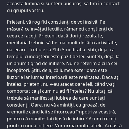
această lumina și suntem bucuroși să fim în contact
cu grupul vostru.
Prieteni, vă rog fiți conștienți de voi înșivă. Pe
măsură ce învățați lecțiile, rămâneți conștienți de
ceea ce faceți. Prieteni, dacă doriți rezultate,
meditația trebuie să fie mai mult decât o activitate,
oarecare. Trebuie să *fiți *meditația. Știți, deja, că
templul cunoașterii este păzit de lei. Sunteți, deja, la
un anumit grad de inițiere. Nu ne referim aici la cei
începători. Știți, deja, că lumea exterioară este
iluzorie iar lumea interioară este realitatea. Dacă ați
înțeles, prieteni, nu v-au atacat oare leii, când v-ați
comportat ca și cum nu ați fi înțeles? Nu uitați că
trebuie să manifestați iubirea de care sunteți
conștienți. Oare, nu vă amintiți, cu groază, de
vremurile când leii se întorceau împotriva voastră,
pentru că manifestați lipsă de iubire? Acum treceți
printr-o nouă inițiere. Vor urma multe altele. Această