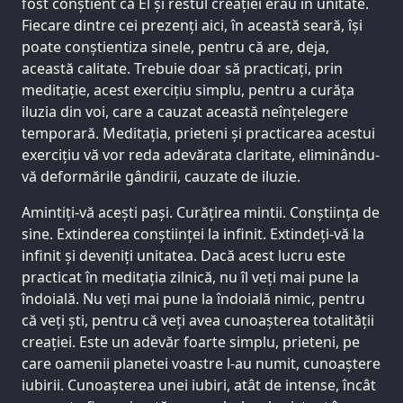
fost conștient că El și restul creației erau în unitate.
Fiecare dintre cei prezenți aici, în această seară, își
poate conștientiza sinele, pentru că are, deja,
această calitate. Trebuie doar să practicați, prin
meditație, acest exercițiu simplu, pentru a curăța
iluzia din voi, care a cauzat această neînțelegere
temporară. Meditația, prieteni și practicarea acestui
exercițiu vă vor reda adevărata claritate, eliminându-
vă deformările gândirii, cauzate de iluzie.
Amintiți-vă acești pași. Curățirea mintii. Conștiința de
sine. Extinderea conștiinței la infinit. Extindeți-vă la
infinit și deveniți unitatea. Dacă acest lucru este
practicat în meditația zilnică, nu îl veți mai pune la
îndoială. Nu veți mai pune la îndoială nimic, pentru
că veți ști, pentru că veți avea cunoașterea totalității
creației. Este un adevăr foarte simplu, prieteni, pe
care oamenii planetei voastre l-au numit, cunoaștere
iubirii. Cunoașterea unei iubiri, atât de intense, încât