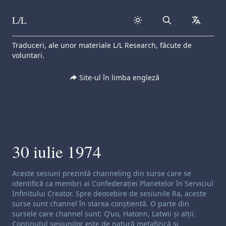
L/L
Search
collapse
Skip to content
Traduceri, ale unor materiale L/L Research, făcute de
voluntari.
Site-ul în limba engleză
30 iulie 1974
Exonerare de responsabilitate privind canalizarea:
Aceste sesiuni prezintă channeling din surse care se
identifică ca membri ai Confederației Planetelor în Serviciul
Infinitului Creator. Spre deosebire de sesiunile Ra, aceste
surse sunt channel în starea conștientă. O parte din
sursele care channel sunt: Q’uo, Hatonn, Latwii și alții.
Conținutul sesiunilor este de natură metafizică și