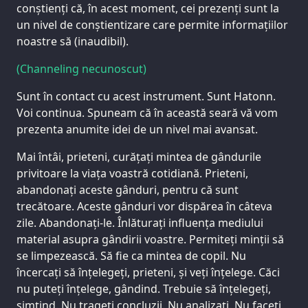
conștienți că, în acest moment, cei prezenți sunt la
un nivel de conștientizare care permite informațiilor
noastre să (inaudibil).
(Channeling necunoscut)
Sunt în contact cu acest instrument. Sunt Hatonn.
Voi continua. Spuneam că în această seară vă vom
prezenta anumite idei de un nivel mai avansat.
Mai întâi, prieteni, curățați mintea de gândurile
privitoare la viața voastră cotidiană. Prieteni,
abandonați aceste gânduri, pentru că sunt
trecătoare. Aceste gânduri vor dispărea în câteva
zile. Abandonați-le. Înlăturați influența mediului
material asupra gândirii voastre. Permiteți minții să
se limpezească. Să fie ca mintea de copil. Nu
încercați să înțelegeți, prieteni, și veți înțelege. Căci
nu puteți înțelege, gândind. Trebuie să înțelegeți,
simțind. Nu trageți concluzii. Nu analizați. Nu faceți