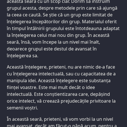
această seară cu un scop clar. Dorim să instruim
grupul acesta, despre metodele prin care să ajungă
la ceea ce caută. Se știe că un grup este limitat de
înțelegerea începătorilor din grup. Materialul oferit
în timpul întâlnirii grupului este întotdeauna adaptat
la înțelegerea celui mai nou din grup. În această
seară, însă, vom începe la un nivel mai înalt,
deoarece grupul este destul de avansat în
înțelegerea sa.
Această înțelegere, prieteni, nu are nimic de-a face
cu înțelegerea intelectuală, sau cu capacitatea de a
manipula idei. Această înțelegere este substanța
ființei voastre. Este mai mult decât o idee
intelectuală. Este conștientizarea care, depășind
orice intelect, vă creează prejudecățile privitoare la
semenii voștri.
În această seară, prieteni, vă vom vorbi la un nivel
mai avansat, decât am făcut-o până acum, pentru a