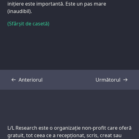
inițiere este importantă. Este un pas mare
(inaudibil).
(Sfârșit de casetă)
Anteriorul
Următorul
Transcriere
Transcriere
Support us:
L/L Research este o organizație non-profit care oferă
gratuit, tot ceea ce a recepționat, scris, creat sau