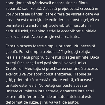
condiționat să gândească despre sine ca ființă
separată sau izolată. Această prejudecată creează în
voi vibrații ale gândirii care diferă de vibrația care v-a
creat. Acest exercițiu de extindere a conștiinței, vă va
permite să transformați acele vibrații născute în
cadrul iluziei, revenind astfel la acea vibrație inițială
care v-a creat. Acea vibrație este realitatea.
Este un proces foarte simplu, prieteni. Nu necesită
școală. Pur și simplu trebuie să înțelegeți relația
reală a sinelui propriu cu restul creației infinite. Dacă
puteți face acești trei pași simpli, vă veți uni cu
Creatorul. Meditația și practicarea continuă a acestui
exercițiu vă vor spori conștientizarea. Trebuie să
știți, prieteni, că această unitate există, că această
unitate este reală. Nu puteți cunoaște această
unitate cu mintea intelectuală, deoarece intelectul
este mult inferior stării de unitate. Intelectul este
deformat de iluzie, și nu vă va fi de ajutor.