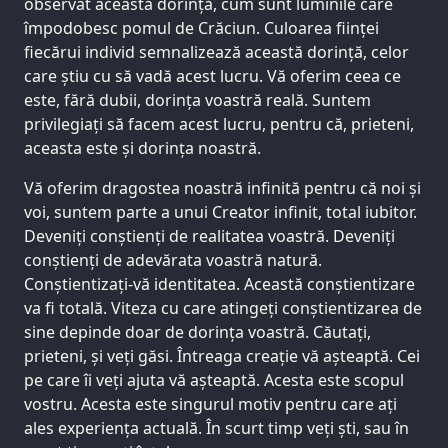
observat această dorință, cum sunt luminile care
împodobesc pomul de Crăciun. Culoarea ființei
fiecărui individ semnalizează această dorință, celor
care știu cu să vadă acest lucru. Vă oferim ceea ce
este, fără dubii, dorința voastră reală. Suntem
privilegiați să facem acest lucru, pentru că, prieteni,
aceasta este și dorința noastră.
Vă oferim dragostea noastră infinită pentru că noi și
voi, suntem parte a unui Creator infinit, total iubitor.
Deveniți conștienți de realitatea voastră. Deveniți
conștienți de adevărata voastră natură.
Conștientizați-vă identitatea. Această conștientizare
va fi totală. Viteza cu care atingeți conștientizarea de
sine depinde doar de dorința voastră. Căutați,
prieteni, și veți găsi. Întreaga creație vă așteaptă. Cei
pe care îi veți ajuta vă așteaptă. Acesta este scopul
vostru. Acesta este singurul motiv pentru care ați
ales experiența actuală. În scurt timp veți ști, sau în