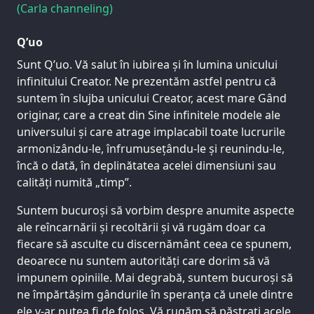
(Carla channeling)
Q’uo
Sunt Q’uo. Vă salut în iubirea și în lumina unicului
infinitului Creator. Ne prezentăm astfel pentru că
suntem în slujba unicului Creator, acest mare Gând
originar, care a creat din Sine infinitele modele ale
universului și care atrage implacabil toate lucrurile
armonizându-le, înfrumusețându-le și reunindu-le,
încă o dată, în deplinătatea acelei dimensiuni sau
calități numită „timp”.
Suntem bucuroși să vorbim despre anumite aspecte
ale reîncarnării și recoltării și vă rugăm doar ca
fiecare să asculte cu discernământ ceea ce spunem,
deoarece nu suntem autorități care dorim să vă
impunem opiniile. Mai degrabă, suntem bucuroși să
ne împărtășim gândurile în speranța că unele dintre
ele v-ar putea fi de folos. Vă rugăm să păstrați acele