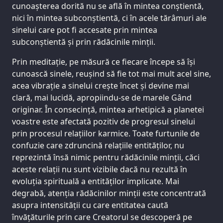
cunoașterea dorită nu se află în mintea conștientă,
nici în mintea subconștientă, ci în acele tărâmuri ale
sinelui care pot fi accesate prin mintea
subconștientă și prin rădăcinile minții.
Prin meditație, pe măsură ce fiecare începe să își
cunoască sinele, reușind să fie tot mai mult acel sine,
acea vibrație a sinelui crește încet și devine mai
clară, mai lucidă, apropiindu-se de marele Gând
originar. În consecință, mintea arhetipică a planetei
voastre este afectată pozitiv de progresul sinelui
prin procesul relațiilor karmice. Toate furtunile de
confuzie care zdruncină relațiile entităților, nu
reprezintă însă nimic pentru rădăcinile minții, căci
aceste relații nu sunt vizibile dacă nu rezultă în
evoluția spirituală a entităților implicate. Mai
degrabă, atenția rădăcinilor minții este concentrată
asupra intensității cu care entitatea caută
învățăturile prin care Creatorul se descoperă pe