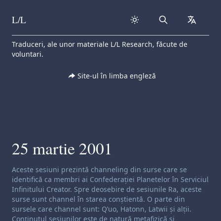
L/L
Search
collapse
Skip to content
Traduceri, ale unor materiale L/L Research, făcute de
voluntari.
Site-ul în limba engleză
25 martie 2001
Exonerare de responsabilitate privind canalizarea:
Aceste sesiuni prezintă channeling din surse care se
identifică ca membri ai Confederației Planetelor în Serviciul
Infinitului Creator. Spre deosebire de sesiunile Ra, aceste
surse sunt channel în starea conștientă. O parte din
sursele care channel sunt: Q’uo, Hatonn, Latwii și alții.
Conținutul sesiunilor este de natură metafizică și