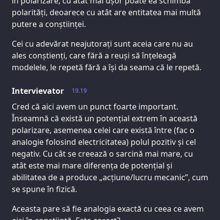
în polarizare, cu atât mai ușor poate ea schimba
polarități, deoarece cu atât are entitatea mai multă
putere a conștiinței.
Cei cu adevărat neajutorați sunt aceia care nu au
ales conștienți, care fără a reuși să înțeleagă
modelele, le repetă fără a își da seama că le repetă.
Intervievator
19.19
Cred că aici avem un punct foarte important.
Înseamnă că există un potențial extrem în această
polarizare, asemenea celei care există între (fac o
analogie folosind electricitatea) polul pozitiv și cel
negativ. Cu cât se creează o sarcină mai mare, cu
atât este mai mare diferența de potențial și
abilitatea de a produce „acțiune/lucru mecanic”, cum
se spune în fizică.
Aceasta pare să fie analogia exactă cu ceea ce avem