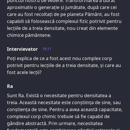
punctul nostru de vedere. Transformarea a durat
aproximativ o generație și jumătate, după care cei
care au fost recoltați de pe planeta Pământ, au fost
capabili să folosească complexul fizic potrivit pentru
lecțiile de a treia densitate, nou creat din elemente
chimice pământene.
Intervievator
19.11
Poți explica de ce a fost acest nou complex corp
potrivit pentru lecțiile de a treia densitate, și care au
fost acele lecții?
Ra
Sunt Ra. Există o necesitate pentru densitatea a
treia. Această necesitate este conștiința de sine, sau
conștiența de sine. Pentru a avea această capacitate,
complexul corp chimic trebuie să fie capabil de
gândire abstractă. Prin urmare, necesitatea