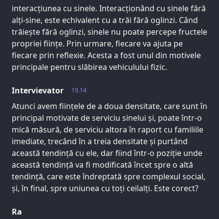
interacțiunea cu sinele. Interacționând cu sinele fără
alți-sine, este echivalent cu a trăi fără oglinzi. Când
trăiește fără oglinzi, sinele nu poate percepe fructele
propriei ființe. Prin urmare, fiecare va ajuta pe
fiecare prin reflexie. Acesta a fost unul din motivele
principale pentru slăbirea vehiculului fizic.
Intervievator
19.14
Atunci avem ființele de a doua densitate, care sunt în
principal motivate de serviciu sinelui și, poate într-o
mică măsură, de serviciu altora în raport cu familiile
imediate, trecând în a treia densitate și purtând
această tendință cu ele, dar fiind într-o poziție unde
această tendință va fi modificată încet spre o altă
tendință, care este îndreptată spre complexul social,
și, în final, spre uniunea cu toți ceilalți. Este corect?
Ra