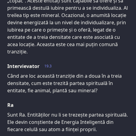
„copac”. Aceste entități sunt capabile să ofere și să
primească destulă iubire pentru a se individualiza. Al
treilea tip este mineral. Ocazional, o anumită locație
devine energizată la un nivel de individualizare, prin
iubirea pe care o primește și o oferă, legat de o
entitate de a treia densitate care este asociată cu
acea locație. Aceasta este cea mai puțin comună
tranziție.
Intervievator
19.3
Când are loc această tranziție din a doua în a treia
densitate, cum este trezită partea spirituală în
entitate, fie animal, plantă sau mineral?
Ra
Sunt Ra. Entităților nu li se trezește partea spirituală.
Ele devin conștiente de Energia Inteligentă din
fiecare celulă sau atom a ființei proprii.