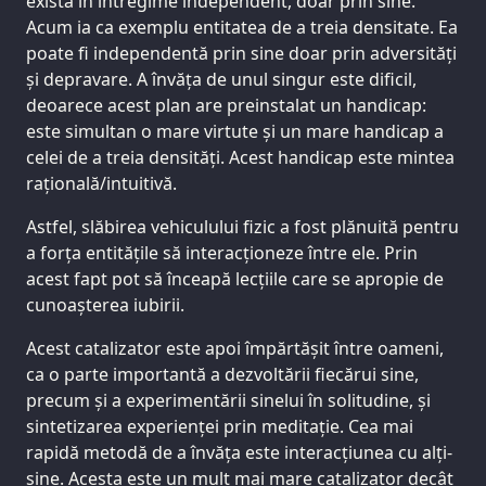
exista în întregime independent, doar prin sine.
Acum ia ca exemplu entitatea de a treia densitate. Ea
poate fi independentă prin sine doar prin adversități
și depravare. A învăța de unul singur este dificil,
deoarece acest plan are preinstalat un handicap:
este simultan o mare virtute și un mare handicap a
celei de a treia densități. Acest handicap este mintea
rațională/intuitivă.
Astfel, slăbirea vehiculului fizic a fost plănuită pentru
a forța entitățile să interacționeze între ele. Prin
acest fapt pot să înceapă lecțiile care se apropie de
cunoașterea iubirii.
Acest catalizator este apoi împărtășit între oameni,
ca o parte importantă a dezvoltării fiecărui sine,
precum și a experimentării sinelui în solitudine, și
sintetizarea experienței prin meditație. Cea mai
rapidă metodă de a învăța este interacțiunea cu alți-
sine. Acesta este un mult mai mare catalizator decât