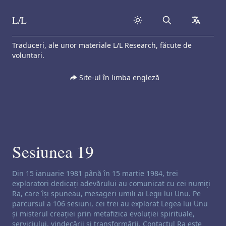
L/L
Search
collapse
Skip to content
Traduceri, ale unor materiale L/L Research, făcute de
voluntari.
Site-ul în limba engleză
Sesiunea 19
Exonerare de responsabilitate privind canalizarea:
Din 15 ianuarie 1981 până în 15 martie 1984, trei
exploratori dedicați adevărului au comunicat cu cei numiți
Ra, care își spuneau, mesageri umili ai Legii lui Unu. Pe
parcursul a 106 sesiuni, cei trei au explorat Legea lui Unu
și misterul creației prin metafizica evoluției spirituale,
serviciului, vindecării și transformării. Contactul Ra este