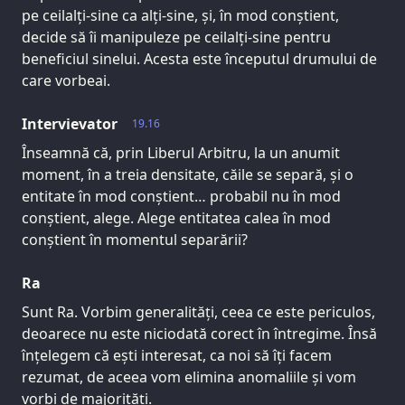
pe ceilalți-sine ca alți-sine, și, în mod conștient,
decide să îi manipuleze pe ceilalți-sine pentru
beneficiul sinelui. Acesta este începutul drumului de
care vorbeai.
Intervievator
19.16
Înseamnă că, prin Liberul Arbitru, la un anumit
moment, în a treia densitate, căile se separă, și o
entitate în mod conștient… probabil nu în mod
conștient, alege. Alege entitatea calea în mod
conștient în momentul separării?
Ra
Sunt Ra. Vorbim generalități, ceea ce este periculos,
deoarece nu este niciodată corect în întregime. Însă
înțelegem că ești interesat, ca noi să îți facem
rezumat, de aceea vom elimina anomaliile și vom
vorbi de majorități.