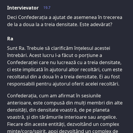
Intervievator
19.7
Deci Confederația a ajutat de asemenea în trecerea
de la a doua la a treia densitate. Este adevărat?
Ra
Sunt Ra. Trebuie să clarificăm înțelesul acestei
întrebări. Acest lucru l-a făcut o porțiune a
Confederației care nu lucrează cu a treia densitate,
ci este implicată în ajutorul altor recoltări, cum este
recoltatul din a doua în a treia densitate. Ei au fost
responsabili pentru ajutorul oferit acelei recoltări.
Confederația, cum am afirmat în sesiunile
anterioare, este compusă din mulți membri din alte
densități, din densitate voastră, de pe planeta
voastră, și din tărâmurile interioare sau angelice.
Fiecare din aceste entități, dezvoltând un complex
minte/corp/spirit, apoi dezvoltând un complex de