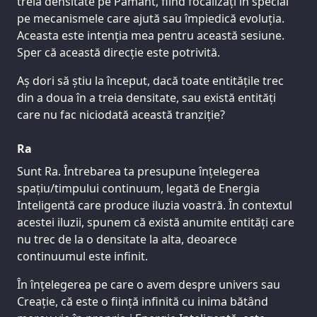
treia densitate pe Pământ, fiind focalizați în special
pe mecanismele care ajută sau împiedică evoluția.
Aceasta este intenția mea pentru această sesiune.
Sper că această direcție este potrivită.
Aș dori să știu la început, dacă toate entitățile trec
din a doua în a treia densitate, sau există entități
care nu fac niciodată această tranziție?
Ra
Sunt Ra. Întrebarea ta presupune înțelegerea
spațiu/timpului continuum, legată de Energia
Inteligentă care produce iluzia voastră. În contextul
acestei iluzii, spunem că există anumite entități care
nu trec de la o densitate la alta, deoarece
continuumul este infinit.
În înțelegerea pe care o avem despre univers sau
Creație, că este o ființă infinită cu inima bătând