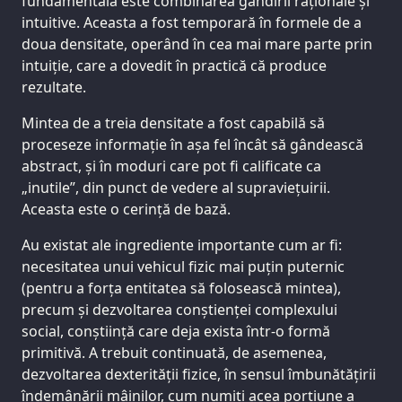
fundamentală este combinarea gândirii raționale și
intuitive. Aceasta a fost temporară în formele de a
doua densitate, operând în cea mai mare parte prin
intuiție, care a dovedit în practică că produce
rezultate.
Mintea de a treia densitate a fost capabilă să
proceseze informație în așa fel încât să gândească
abstract, și în moduri care pot fi calificate ca
„inutile”, din punct de vedere al supraviețuirii.
Aceasta este o cerință de bază.
Au existat ale ingrediente importante cum ar fi:
necesitatea unui vehicul fizic mai puțin puternic
(pentru a forța entitatea să folosească mintea),
precum și dezvoltarea conștienței complexului
social, conștiință care deja exista într-o formă
primitivă. A trebuit continuată, de asemenea,
dezvoltarea dexterității fizice, în sensul îmbunătățirii
îndemânării mâinilor, cum numiți acea porțiune a