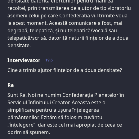
densitate datorită eforturilor pentru mărirea
recoltei, prin transmiterea de ajutor de tip vibratoriu
asemeni celui pe care Confederația vi-l trimite vouă
la acest moment. Această comunicare a fost, mai
degrabă, telepatică, și nu telepatică/vocală sau
telepatică/scrisă, datorită naturii ființelor de a doua
densitate.
Intervievator
19.6
Cine a trimis ajutor ființelor de a doua densitate?
Ra
Sunt Ra. Noi ne numim Confederația Planetelor în
Serviciul Infinitului Creator. Aceasta este o
simplificare pentru a ușura înțelegerea
pământenilor. Ezităm să folosim cuvântul
„înțelegere”, dar este cel mai apropiat de ceea ce
dorim să spunem.