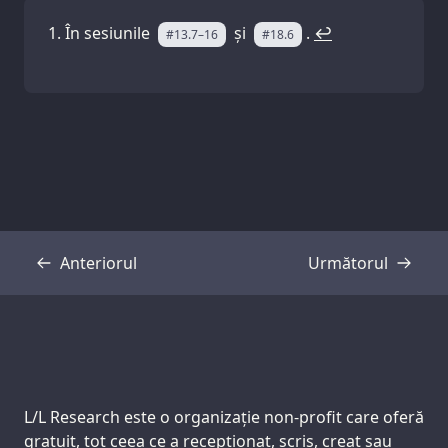
În sesiunile
și
.
↩
#13.7–16
#18.6
Anteriorul
Următorul
Transcriere
Transcriere
Support us:
L/L Research este o organizație non-profit care oferă
gratuit, tot ceea ce a recepționat, scris, creat sau