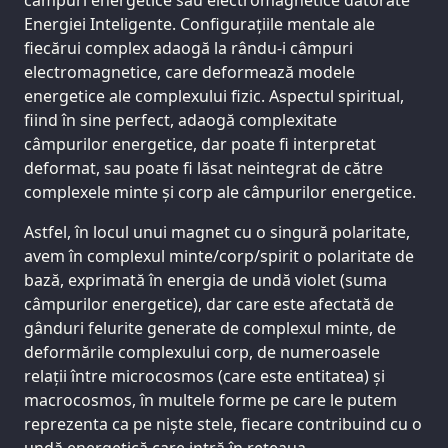
câmpuri energetice sau electromagnetice datorate
Energiei Inteligente. Configurațiile mentale ale
fiecărui complex adaogă la rându-i câmpuri
electromagnetice, care deformează modele
energetice ale complexului fizic. Aspectul spiritual,
fiind în sine perfect, adaogă complexitate
câmpurilor energetice, dar poate fi interpretat
deformat, sau poate fi lăsat neintegrat de către
complexele minte și corp ale câmpurilor energetice.
Astfel, în locul unui magnet cu o singură polaritate,
avem în complexul minte/corp/spirit o polaritate de
bază, exprimată în energia de undă violet (suma
câmpurilor energetice), dar care este afectată de
gânduri felurite generate de complexul minte, de
deformările complexului corp, de numeroasele
relații între microcosmos (care este entitatea) și
macrocosmos, în multele forme pe care le putem
reprezenta ca pe niște stele, fiecare contribuind cu o