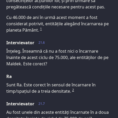
consecințelor acțiunilor lor, și prin urmare să
pregătească condițiile necesare pentru acest pas.
Cu 46.000 de ani în urmă acest moment a fost
considerat potrivit, entitățile alegând încarnarea pe
1
planeta Pământ.
Intervievator
21.6
Înțeleg. Înseamnă că nu a fost nici o încarnare
înainte de acest ciclu de 75.000, ale entităților de pe
Maldek. Este corect?
Ra
Sunt Ra. Este corect în sensul de încarnare în
2
timp/spațiul de a treia densitate.
Intervievator
21.7
Au fost unele din aceste entități încarnate în a doua