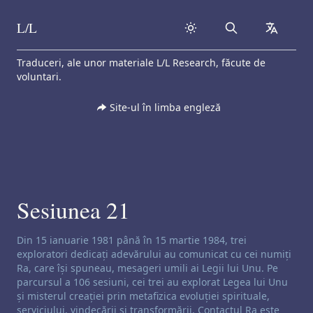
L/L
Search
collapse
Skip to content
Traduceri, ale unor materiale L/L Research, făcute de
voluntari.
Site-ul în limba engleză
Sesiunea 21
Exonerare de responsabilitate privind canalizarea:
Din 15 ianuarie 1981 până în 15 martie 1984, trei
exploratori dedicați adevărului au comunicat cu cei numiți
Ra, care își spuneau, mesageri umili ai Legii lui Unu. Pe
parcursul a 106 sesiuni, cei trei au explorat Legea lui Unu
și misterul creației prin metafizica evoluției spirituale,
serviciului, vindecării și transformării. Contactul Ra este