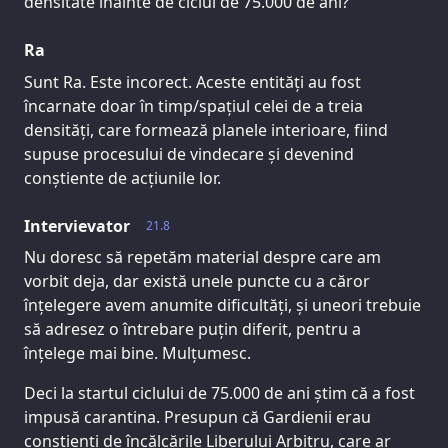
densitate înainte de ciclul de 75.000 de ani?
Ra
Sunt Ra. Este incorect. Aceste entități au fost
încarnate doar în timp/spațiul celei de a treia
densități, care formează planele interioare, fiind
supuse procesului de vindecare și devenind
conștiente de acțiunile lor.
Intervievator
21.8
Nu doresc să repetăm material despre care am
vorbit deja, dar există unele puncte cu a căror
înțelegere avem anumite dificultăți, și uneori trebuie
să adresez o întrebare puțin diferit, pentru a
înțelege mai bine. Mulțumesc.
Deci la startul ciclului de 75.000 de ani știm că a fost
impusă carantina. Presupun că Gardienii erau
conștienți de încălcările Liberului Arbitru, care ar