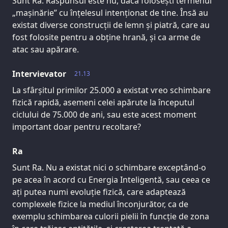
Sunt Ra. Răspunsul este nu, dacă folosești termenul
„mașinărie” cu înțelesul intenționat de tine. Însă au
existat diverse construcții de lemn și piatră, care au
fost folosite pentru a obține hrană, și ca arme de
atac sau apărare.
Intervievator
21.13
La sfârșitul primilor 25.000 a existat vreo schimbare
fizică rapidă, asemeni celei apărute la începutul
ciclului de 75.000 de ani, sau este acest moment
important doar pentru recoltare?
Ra
Sunt Ra. Nu a existat nici o schimbare exceptând-o
pe acea în acord cu Energia Inteligentă, sau ceea ce
ați putea numi evoluție fizică, care adaptează
complexele fizice la mediul înconjurător, ca de
exemplu schimbarea culorii pielii în funcție de zona