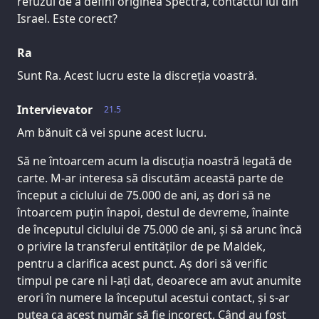
refuzul de a defini originea Spectra, contactul lui din
Israel. Este corect?
Ra
Sunt Ra. Acest lucru este la discreția voastră.
Intervievator
21.5
Am bănuit că vei spune acest lucru.
Să ne întoarcem acum la discuția noastră legată de
carte. M-ar interesa să discutăm această parte de
început a ciclului de 75.000 de ani, aș dori să ne
întoarcem puțin înapoi, destul de devreme, înainte
de începutul ciclului de 75.000 de ani, și să arunc încă
o privire la transferul entităților de pe Maldek,
pentru a clarifica acest punct. Aș dori să verific
timpul pe care ni l-ați dat, deoarece am avut anumite
erori în numere la începutul acestui contact, și s-ar
putea ca acest număr să fie incorect. Când au fost