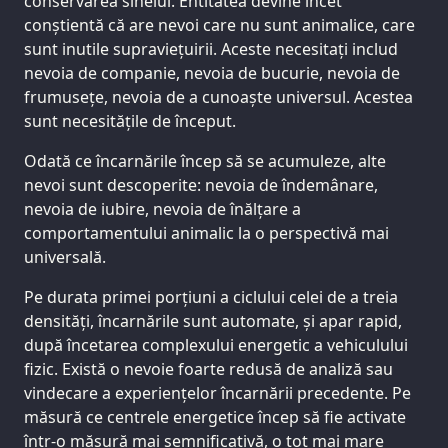
conservarea sinelui. Entitatea devine încet
conștientă că are nevoi care nu sunt animalice, care
sunt inutile supraviețuirii. Aceste necesitați includ
nevoia de companie, nevoia de bucurie, nevoia de
frumusețe, nevoia de a cunoaște universul. Acestea
sunt necesitățile de început.
Odată ce încarnările încep să se acumuleze, alte
nevoi sunt descoperite: nevoia de îndemânare,
nevoia de iubire, nevoia de înălțare a
comportamentului animalic la o perspectivă mai
universală.
Pe durata primei porțiuni a ciclului celei de a treia
densități, încarnările sunt automate, și apar rapid,
după încetarea complexului energetic a vehiculului
fizic. Există o nevoie foarte redusă de analiză sau
vindecare a experiențelor încarnării precedente. Pe
măsură ce centrele energetice încep să fie activate
într-o măsură mai semnificativă, o tot mai mare