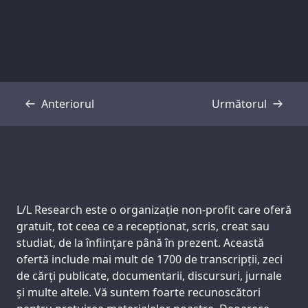
Anteriorul
Următorul
Transcriere
Transcriere
Support us:
L/L Research este o organizație non-profit care oferă
gratuit, tot ceea ce a recepționat, scris, creat sau
studiat, de la înființare până în prezent. Această
ofertă include mai mult de 1700 de transcripții, zeci
de cărți publicate, documentarii, discursuri, jurnale
și multe altele. Vă suntem foarte recunoscători