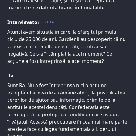
în care trăiesc entitățile, și creșterea treptată a
mărimii fizice datorită hranei îmbunătățite.
Intervievator
21.14
Atunci avem situația în care, la sfârșitul primului
ciclu de 25.000 de ani, Gardienii au descoperit că nu
va exista nici recoltă de entități, pozitivă sau
negativă. Ce s-a întâmplat la acel moment? Ce
acțiune a fost întreprinsă la acel moment?
Ra
Sunt Ra. Nu a fost întreprinsă nici o acțiune
exceptând aceea de a rămâne atenți la posibilitatea
cererilor de ajutor sau informație, primite de la
entitățile acestei densități. Confederația este
preocupată cu protejarea condițiilor care asigură
învățatul. Această preocupare în cea mai mare parte
are de a face cu legea fundamentala a Liberului