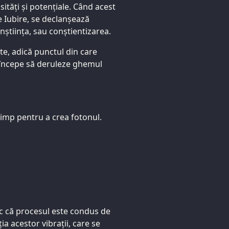
sități și potențiale. Când acest
 Iubire, se declanșează
nștiința, sau conștientizarea.
e, adică punctul din care
l începe să deruleze ghemul
timp pentru a crea fotonul.
esc că procesul este condus de
a acestor vibrații, care se