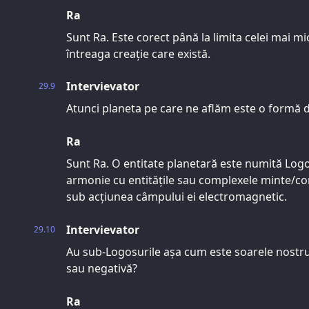
Ra
Sunt Ra. Este corect până la limita celei mai mi
întreaga creație care există.
Intervievator
29.9
Atunci planeta pe care ne aflăm este o formă 
Ra
Sunt Ra. O entitate planetară este numită Log
armonie cu entitățile sau complexele minte/cor
sub acțiunea câmpului ei electromagnetic.
Intervievator
29.10
Au sub-Logosurile așa cum este soarele nostru,
sau negativă?
Ra