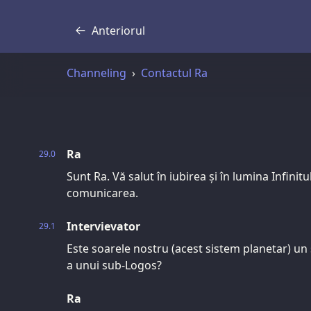
Anteriorul
Transcriere
Channeling
Contactul Ra
Ra
29.0
Sunt Ra. Vă salut în iubirea și în lumina Infinit
comunicarea.
Intervievator
29.1
Este soarele nostru (acest sistem planetar) u
a unui sub-Logos?
Ra