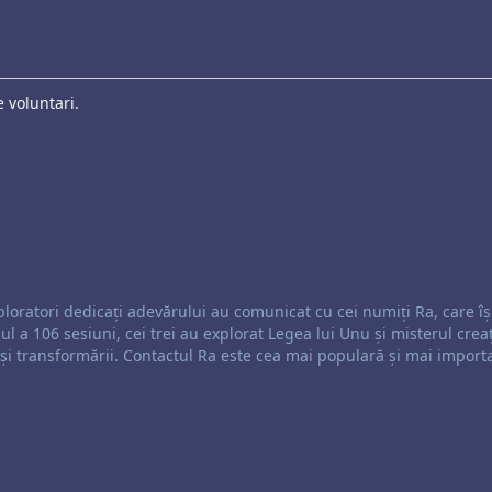
 voluntari.
rea:
loratori dedicați adevărului au comunicat cu cei numiți Ra, care îș
l a 106 sesiuni, cei trei au explorat Legea lui Unu și misterul creaț
ii și transformării. Contactul Ra este cea mai populară și mai import