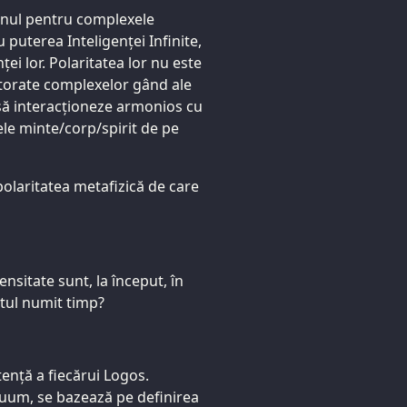
menul pentru complexele
u puterea Inteligenței Infinite,
ei lor. Polaritatea lor nu este
atorate complexelor gând ale
 să interacționeze armonios cu
le minte/corp/spirit de pe
 polaritatea metafizică de care
nsitate sunt, la început, în
ctul numit timp?
tență a fiecărui Logos.
nuum, se bazează pe definirea