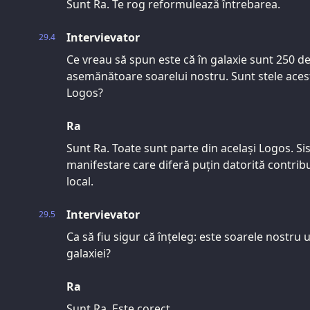
Sunt Ra. Te rog reformulează întrebarea.
Intervievator
29.4
Ce vreau să spun este că în galaxie sunt 250 de
asemănătoare soarelui nostru. Sunt stele acest
Logos?
Ra
Sunt Ra. Toate sunt parte din același Logos. Si
manifestare care diferă puțin datorită contrib
local.
Intervievator
29.5
Ca să fiu sigur că înțeleg: este soarele nostru
galaxiei?
Ra
Sunt Ra. Este corect.