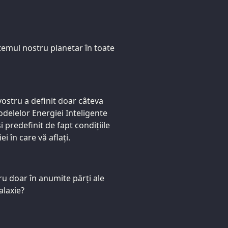
temul nostru planetar în toate
vostru a definit doar câteva
elelor Energiei Inteligente
 predefinit de fapt condițiile
i în care vă aflați.
u doar în anumite părți ale
alaxie?