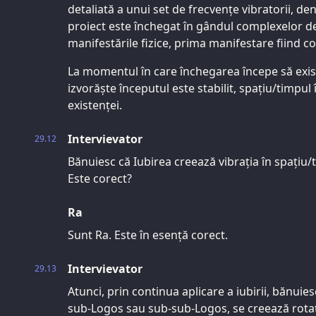
detaliată a unui set de frecvențe vibratorii, den
proiect este închegat în gândul complexelor de
manifestările fizice, prima manifestare fiind co
La momentul în care închegarea începe să exist
izvorăște începutul este stabilit, spațiu/timpu
existenței.
Intervievator
29.12
Bănuiesc că Iubirea creează vibrația în spațiu/
Este corect?
Ra
Sunt Ra. Este în esență corect.
Intervievator
29.13
Atunci, prin continua aplicare a iubirii, bănui
sub-Logos sau sub-sub-Logos, se creează rotați