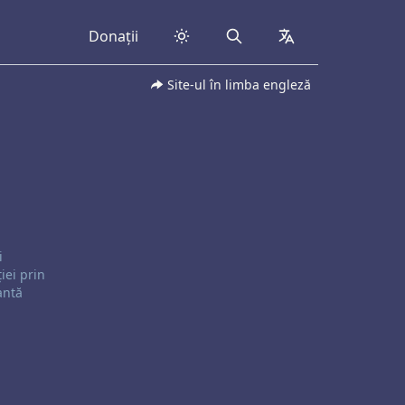
Donații
Search
collapsed
Site-ul în limba engleză
i
iei prin
antă