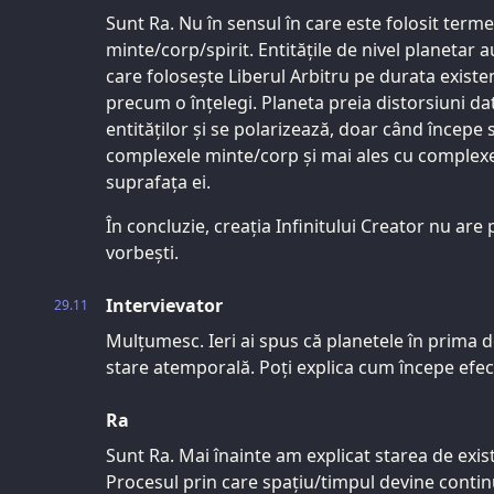
Sunt Ra. Nu în sensul în care este folosit ter
minte/corp/spirit. Entitățile de nivel planetar a
care folosește Liberul Arbitru pe durata existenț
precum o înțelegi. Planeta preia distorsiuni d
entităților și se polarizează, doar când începe
complexele minte/corp și mai ales cu complexe
suprafața ei.
În concluzie, creația Infinitului Creator nu are
vorbești.
Intervievator
29.11
Mulțumesc. Ieri ai spus că planetele în prima de
stare atemporală. Poți explica cum începe efe
Ra
Sunt Ra. Mai înainte am explicat starea de exis
Procesul prin care spațiu/timpul devine conti