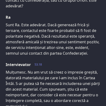
contact cu Confederația, sau cu Grupul Orion. Este
adevărat?
Ra
Sunt Ra. Este adevărat. Dacă generează frică și
teroare, contactul este foarte probabil să fi fost de
polaritate negativă. Dacă rezultatul este speranță,
atmosferă amicală și trezirea unui sentiment pozitiv,
de serviciu intenționat altor-sine, este, evident,
semnul unui contact din partea Confederației.
Intervievator
53.18
Mulțumesc. Nu am vrut să creez o impresie greșită,
datorată materialului pe care l-am inclus în Cartea
Întâi. S-ar putea să fie necesară includerea unei părți
din acest material. Cum spuneam, știu că este
neimportant, dar consider că este necesar pentru o
înțelegere completă, sau o abordare corectă a