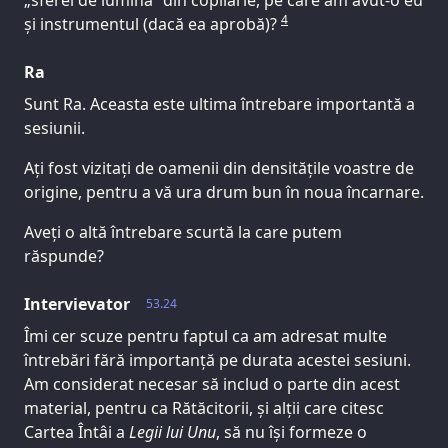
„sferei de lumină” din copilărie, pe care am avut-o eu
4
și instrumentul (dacă ea aprobă)?
Ra
Sunt Ra. Aceasta este ultima întrebare importantă a
sesiunii.
Ați fost vizitați de oamenii din densitățile voastre de
origine, pentru a vă ura drum bun în noua încarnare.
Aveți o altă întrebare scurtă la care putem
răspunde?
Intervievator
53.24
Îmi cer scuze pentru faptul ca am adresat multe
întrebări fără importanță pe durata acestei sesiuni.
Am considerat necesar să includ o parte din acest
material, pentru ca Rătăcitorii, și alții care citesc
Cartea Întâi a
Legii lui Unu
, să nu își formeze o