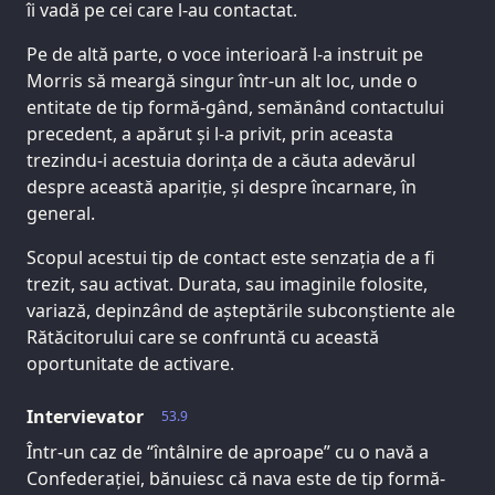
îi vadă pe cei care l-au contactat.
Pe de altă parte, o voce interioară l-a instruit pe
Morris să meargă singur într-un alt loc, unde o
entitate de tip formă-gând, semănând contactului
precedent, a apărut și l-a privit, prin aceasta
trezindu-i acestuia dorința de a căuta adevărul
despre această apariție, și despre încarnare, în
general.
Scopul acestui tip de contact este senzația de a fi
trezit, sau activat. Durata, sau imaginile folosite,
variază, depinzând de așteptările subconștiente ale
Rătăcitorului care se confruntă cu această
oportunitate de activare.
Intervievator
53.9
Într-un caz de “întâlnire de aproape” cu o navă a
Confederației, bănuiesc că nava este de tip formă-