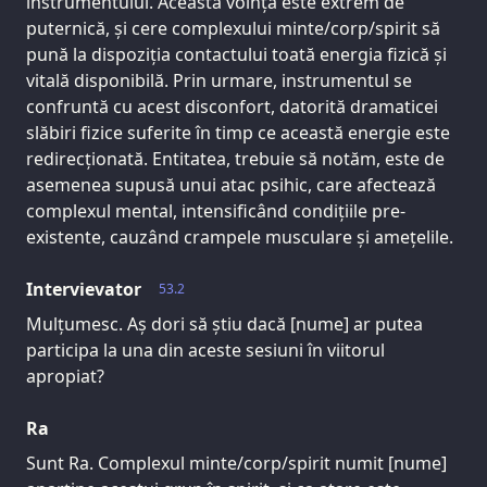
instrumentului. Această voință este extrem de
puternică, și cere complexului minte/corp/spirit să
pună la dispoziția contactului toată energia fizică și
vitală disponibilă. Prin urmare, instrumentul se
confruntă cu acest disconfort, datorită dramaticei
slăbiri fizice suferite în timp ce această energie este
redirecționată. Entitatea, trebuie să notăm, este de
asemenea supusă unui atac psihic, care afectează
complexul mental, intensificând condițiile pre-
existente, cauzând crampele musculare și amețelile.
Intervievator
53.2
Mulțumesc. Aș dori să știu dacă [nume] ar putea
participa la una din aceste sesiuni în viitorul
apropiat?
Ra
Sunt Ra. Complexul minte/corp/spirit numit [nume]