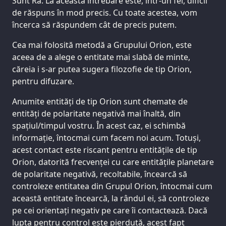
Sunt Ra. La această întrebare este, într-un fel, dificil
de răspuns în mod precis. Cu toate acestea, vom
încerca să răspundem cât de precis putem.
Cea mai folosită metodă a Grupului Orion, este
aceea de a alege o entitate mai slabă de minte,
căreia i s-ar putea sugera filozofie de tip Orion,
pentru difuzare.
Anumite entități de tip Orion sunt chemate de
entități de polaritate negativă mai înaltă, din
spațiul/timpul vostru. În acest caz, ei schimbă
informație, întocmai cum facem noi acum. Totuși,
acest contact este riscant pentru entitățile de tip
Orion, datorită frecvenței cu care entitățile planetare
de polaritate negativă, recoltabile, încearcă să
controleze entitatea din Grupul Orion, întocmai cum
această entitate încearcă, la rândul ei, să controleze
pe cei orientați negativ pe care îi contactează. Dacă
lupta pentru control este pierdută, acest fapt