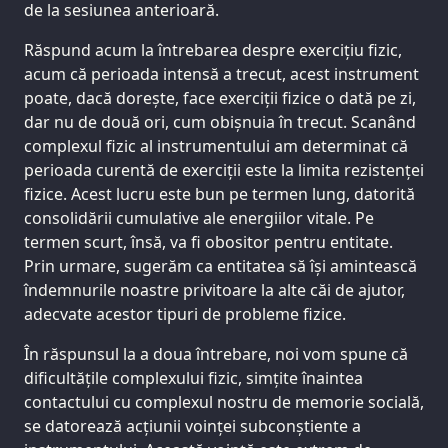
de la sesiunea anterioară.
Răspund acum la întrebarea despre exercițiu fizic,
acum că perioada intensă a trecut, acest instrument
poate, dacă dorește, face exerciții fizice o dată pe zi,
dar nu de două ori, cum obișnuia în trecut. Scanând
complexul fizic al instrumentului am determinat că
perioada curentă de exerciții este la limita rezistenței
fizice. Acest lucru este bun pe termen lung, datorită
consolidării cumulative ale energiilor vitale. Pe
termen scurt, însă, va fi obositor pentru entitate.
Prin urmare, sugerăm ca entitatea să își amintească
îndemnurile noastre privitoare la alte căi de ajutor,
adecvate acestor tipuri de probleme fizice.
În răspunsul la a doua întrebare, noi vom spune că
dificultățile complexului fizic, simțite înaintea
contactului cu complexul nostru de memorie socială,
se datorează acțiunii voinței subconștiente a