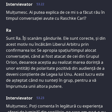
Intervievator
53.22
Mulțumesc. Ai putea explica de ce mi s-a făcut rău în
timpul conversației avute cu Raschke Carl?
Ra
Sunt Ra. Îți scanăm gândurile. Ele sunt corecte, și din
acest motiv nu încălcăm Liberul Arbitru prin
confirmarea lor. Se apropia spațiu/timpul alocat
conversației, când ai fost atacat de cei din Grupul
Orion, deoarece aceștia au realizat marea dorință a
unor entități de polaritate pozitivă din audiență de a
deveni conștiente de Legea lui Unu. Acest lucru este
de așteptat când nu sunteți în grup, pentru a vă
împrumuta unii altora putere.
Intervievator
53.23
Mulțumesc. Poți comenta în legătură cu experiența