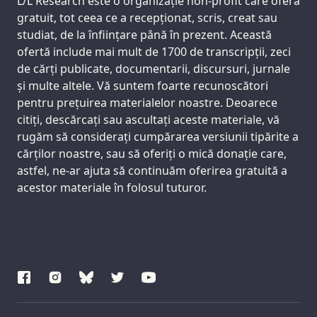
Support us:
L/L Research este o organizație non-profit care oferă
gratuit, tot ceea ce a recepționat, scris, creat sau
studiat, de la înființare până în prezent. Această
ofertă include mai mult de 1700 de transcripții, zeci
de cărți publicate, documentarii, discursuri, jurnale
și multe altele. Vă suntem foarte recunoscători
pentru prețuirea materialelor noastre. Deoarece
citiți, descărcați sau ascultați aceste materiale, vă
rugăm să considerați cumpărarea versiunii tipărite a
cărților noastre, sau să oferiți o mică donație care,
astfel, ne-ar ajuta să continuăm oferirea gratuită a
acestor materiale în folosul tuturor.