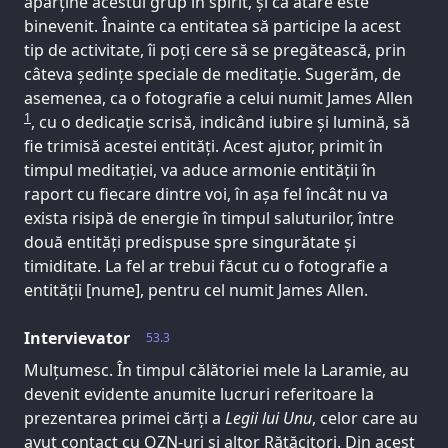
aparține acestui grup în spirit, și ca atare este
binevenit. Înainte ca entitatea să participe la acest
tip de activitate, îi poți cere să se pregătească, prin
câteva ședințe speciale de meditație. Sugerăm, de
asemenea, ca o fotografie a celui numit James Allen
1
, cu o dedicație scrisă, indicând iubire și lumină, să
fie trimisă acestei entități. Acest ajutor, primit în
timpul meditației, va aduce armonie entității în
raport cu fiecare dintre voi, în așa fel încât nu va
exista risipă de energie în timpul saluturilor, între
două entități predispuse spre singurătate și
timiditate. La fel ar trebui făcut cu o fotografie a
entității [nume], pentru cel numit James Allen.
Intervievator
53.3
Mulțumesc. În timpul călătoriei mele la Laramie, au
devenit evidente anumite lucruri referitoare la
prezentarea primei cărți a
Legii lui Unu
, celor care au
avut contact cu OZN-uri și altor Rătăcitori. Din acest