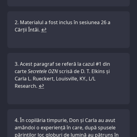
Materialul a fost inclus în sesiunea 26 a
Cărții Întâi.
↩
Acest paragraf se referă la cazul #1 din
carte
Secretele OZN
scrisă de D. T. Elkins și
Carla L. Rueckert, Louisville, KY., L/L
Research.
↩
În copilăria timpurie, Don și Carla au avut
amândoi o experiență în care, după spusele
părinților lor, globuri de lumină au pătruns în