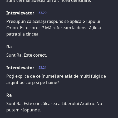
sunt cel mai adesea din a cincea densitate.
Intervievator
53.20
Presupun că același răspuns se aplică Grupului
Orion. Este corect? Mă refeream la densitățile a
patra și a cincea.
Ra
Sunt Ra. Este corect.
Intervievator
53.21
Poți explica de ce [nume] are atât de mulți fulgi de
argint pe corp și pe haine?
Ra
Sunt Ra. Este o încălcarea a Liberului Arbitru. Nu
putem răspunde.