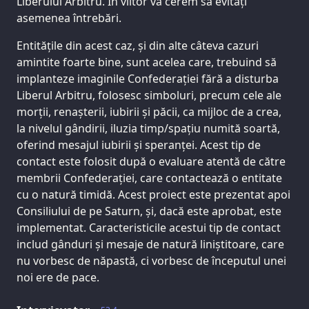
Liberului Arbitru. În viitor vă cerem să evitați
asemenea întrebări.
Entitățile din acest caz, și din alte câteva cazuri
amintite foarte bine, sunt acelea care, trebuind să
implanteze imaginile Confederației fără a disturba
Liberul Arbitru, folosesc simboluri, precum cele ale
morții, renașterii, iubirii și păcii, ca mijloc de a crea,
la nivelul gândirii, iluzia timp/spațiu numită soartă,
oferind mesajul iubirii și speranței. Acest tip de
contact este folosit după o evaluare atentă de către
membrii Confederației, care contactează o entitate
cu o natură timidă. Acest proiect este prezentat apoi
Consiliului de pe Saturn, și, dacă este aprobat, este
implementat. Caracteristicile acestui tip de contact
includ gânduri și mesaje de natură liniștitoare, care
nu vorbesc de năpastă, ci vorbesc de începutul unei
noi ere de pace.