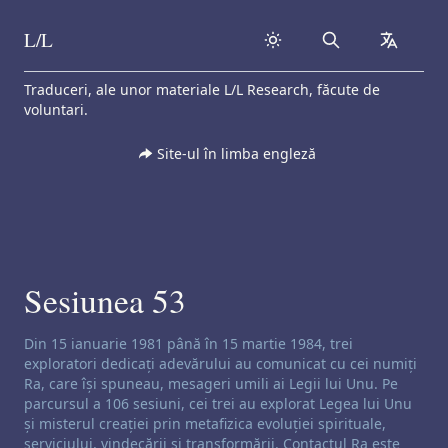
L/L
Search
collapse
Skip to content
Traduceri, ale unor materiale L/L Research, făcute de
voluntari.
Site-ul în limba engleză
Sesiunea 53
Exonerare de responsabilitate privind canalizarea:
Din 15 ianuarie 1981 până în 15 martie 1984, trei
exploratori dedicați adevărului au comunicat cu cei numiți
Ra, care își spuneau, mesageri umili ai Legii lui Unu. Pe
parcursul a 106 sesiuni, cei trei au explorat Legea lui Unu
și misterul creației prin metafizica evoluției spirituale,
serviciului, vindecării și transformării. Contactul Ra este