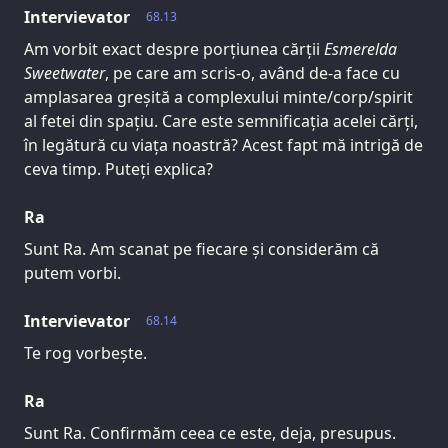
Intervievator
68.13
Am vorbit exact despre porțiunea cărții
Esmerelda
Sweetwater
, pe care am scris-o, având de-a face cu
amplasarea greșită a complexului minte/corp/spirit
al fetei din spațiu. Care este semnificația acelei cărți,
în legătură cu viața noastră? Acest fapt mă intrigă de
ceva timp. Puteți explica?
Ra
Sunt Ra. Am scanat pe fiecare și considerăm că
putem vorbi.
Intervievator
68.14
Te rog vorbește.
Ra
Sunt Ra. Confirmăm ceea ce este, deja, presupus.