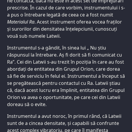
ne contacta, dacă nu este în acest set de împrejurări
prescrise. În cazul de care vorbim, instrumentului i s-
a pus o întrebare legată de ceea ce a fost numit
Materialul Ra
. Acest instrument oferea vocea fraților
și surorilor din densitatea înțelepciunii, cunoscuți
vouă sub numele Latwii.
Instrumentul s-a gândit, în sinea lui „ Nu știu
răspunsul la întrebare. Aș fi dorit să fi comunicat cu
Ra”. Cei din Latwii s-au trezit în poziția în care au fost
abordați de entitatea din Grupul Orion, care dorea
să fie de serviciu în felul ei. Instrumentul a început să
se pregătească pentru contactul cu Ra. Latwii știau
că, dacă acest lucru era împlinit, entitatea din Grupul
Orion va avea o oportunitate, pe care cei din Latwii
doreau să o evite.
Instrumentul a avut noroc, în primul rând, că Latwii
sunt de a cincea densitate, și capabili să confrunte
acest complex vibratoriu, pe care îl manifesta