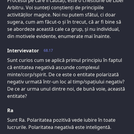
Procesul pe care îl căutați, este o chestiune de Liber
Arbitru. Voi sunteți conștienți de principiile
activităților magice. Noi nu putem sfătui, ci doar
sugera, cum am făcut-o și în trecut, că ar fi bine să
se abordeze această cale ca grup, și nu individual,
din motivele evidente, enumerate mai înainte.
Intervievator
68.17
Sunt curios cum se aplică primul principiu în faptul
că entitatea negativă ascunde complexul
minte/corp/spirit. De ce este o entitate polarizată
negativ urmată într-un loc al timp/spațiului negativ?
De ce ar urma unul dintre noi, de bună voie, această
entitate?
Ra
Sunt Ra. Polaritatea pozitivă vede iubire în toate
lucrurile. Polaritatea negativă este inteligentă.