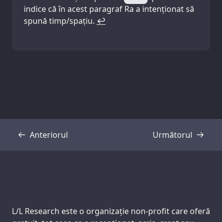
indice că în acest paragraf Ra a intenționat să
spună timp/spațiu.
↩
Anteriorul
Următorul
Transcriere
Transcriere
Support us:
L/L Research este o organizație non-profit care oferă