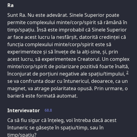
Ra
Sunt Ra. Nu este adevărat. Sinele Superior poate
permite complexului minte/corp/spirit să rămână în
timp/spațiu. Însă este improbabil că Sinele Superior
ar face acest lucru la nesfârșit, datorită credinței că
funcția complexului minte/corp/spirit este să
experimenteze și să învețe de la alți-sine, și, prin
acest lucru, să experimenteze Creatorul. Un complex
minte/corp/spirit de polarizare pozitivă foarte înaltă,
2
înconjurat de porțiuni negative ale spațiu/timpului,
se va confrunta doar cu întunericul, deoarece, ca un
magnet, va atrage polaritatea opusă. Prin urmare, o
barieră este formată automat.
Intervievator
68.8
Ca să fiu sigur că înțeleg, voi întreba dacă acest
întuneric se găsește în spațiu/timp, sau în
timp/spațiu?