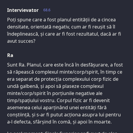
Intervievator
68.6
Poți spune care a fost planul entității de a cincea
densitate, orientată negativ, cum ar fi reușit să îl
îndeplinească, și care ar fi fost rezultatul, dacă ar fi
avut succes?
Ra
Sunt Ra. Planul, care este încă în desfășurare, a fost
să răpească complexul minte/corp/spirit, în timp ce
era separat de protecția complexului corp fizic de
undă galbenă, și apoi să plaseze complexul
minte/corp/spirit în porțiunile negative ale
timp/spațiului vostru. Corpul fizic ar fi devenit
asemenea celui aparținând unei entități fără
conștiință, și s-ar fi putut acționa asupra lui pentru
a-l defecta, sfârșind în comă, și apoi în moarte.