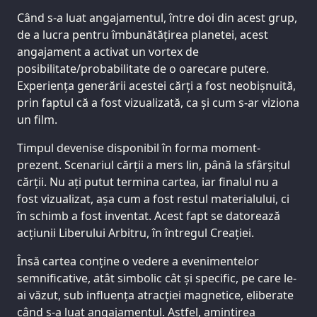
Când s-a luat angajamentul, între doi din acest grup,
de a lucra pentru îmbunătățirea planetei, acest
angajament a activat un vortex de
posibilitate/probabilitate de o oarecare putere.
Experiența generării acestei cărți a fost neobișnuită,
prin faptul că a fost vizualizată, ca și cum s-ar viziona
un film.
Timpul devenise disponibil în forma moment-
prezent. Scenariul cărții a mers lin, până la sfârșitul
cărții. Nu ați putut termina cartea, iar finalul nu a
fost vizualizat, așa cum a fost restul materialului, ci
în schimb a fost inventat. Acest fapt se datorează
acțiunii Liberului Arbitru, în întregul Creației.
Însă cartea conține o vedere a evenimentelor
semnificative, atât simbolic cât și specific, pe care le-
ai văzut, sub influența atracției magnetice, eliberate
când s-a luat angajamentul. Astfel, amintirea