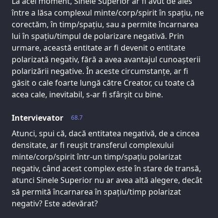
La acel moment, Sinele Superior ar fi avut de ales
între a lăsa complexul minte/corp/spirit în spațiu, ne
corectăm, în timp/spațiu, sau a permite încarnarea
lui în spațiu/timpul de polarizare negativă. Prin
urmare, această entitate ar fi devenit o entitate
polarizată negativ, fără a avea avantajul cunoașterii
polarizării negative. În aceste circumstanțe, ar fi
găsit o cale foarte lungă către Creator, cu toate că
acea cale, inevitabil, s-ar fi sfârșit cu bine.
Intervievator
68.7
Atunci, spui că, dacă entitatea negativă, de a cincea
densitate, ar fi reușit transferul complexului
minte/corp/spirit într-un timp/spațiu polarizat
negativ, când acest complex este în stare de transă,
atunci Sinele Superior nu ar avea altă alegere, decât
să permită încarnarea în spațiu/timp polarizat
negativ? Este adevărat?