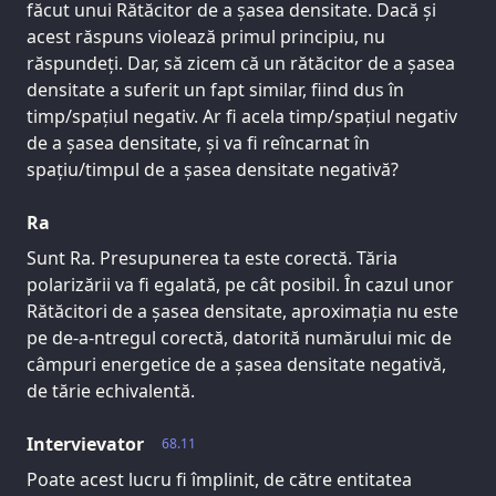
făcut unui Rătăcitor de a șasea densitate. Dacă și
acest răspuns violează primul principiu, nu
răspundeți. Dar, să zicem că un rătăcitor de a șasea
densitate a suferit un fapt similar, fiind dus în
timp/spațiul negativ. Ar fi acela timp/spațiul negativ
de a șasea densitate, și va fi reîncarnat în
spațiu/timpul de a șasea densitate negativă?
Ra
Sunt Ra. Presupunerea ta este corectă. Tăria
polarizării va fi egalată, pe cât posibil. În cazul unor
Rătăcitori de a șasea densitate, aproximația nu este
pe de-a-ntregul corectă, datorită numărului mic de
câmpuri energetice de a șasea densitate negativă,
de tărie echivalentă.
Intervievator
68.11
Poate acest lucru fi împlinit, de către entitatea