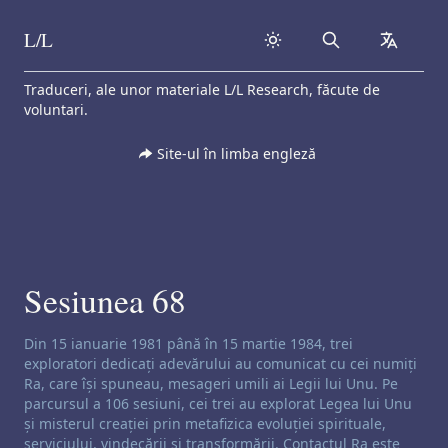
L/L
Search
collapse
Skip to content
Traduceri, ale unor materiale L/L Research, făcute de
voluntari.
Site-ul în limba engleză
Sesiunea 68
Exonerare de responsabilitate privind canalizarea:
Din 15 ianuarie 1981 până în 15 martie 1984, trei
exploratori dedicați adevărului au comunicat cu cei numiți
Ra, care își spuneau, mesageri umili ai Legii lui Unu. Pe
parcursul a 106 sesiuni, cei trei au explorat Legea lui Unu
și misterul creației prin metafizica evoluției spirituale,
serviciului, vindecării și transformării. Contactul Ra este