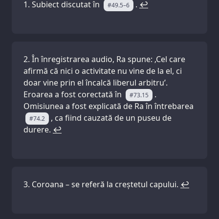
Subiect discutat în
.
↩
#49.5–6
În înregistrarea audio, Ra spune: ‚Cel care
afirmă că nici o activitate nu vine de la el, ci
doar vine prin el încalcă liberul arbitru’.
Eroarea a fost corectată în
.
#73.15
Omisiunea a fost explicată de Ra în întrebarea
, ca fiind cauzată de un puseu de
#74.2
durere.
↩
Coroana – se referă la creștetul capului.
↩