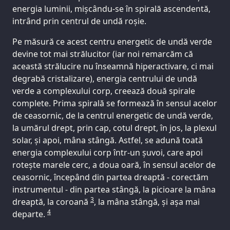
energia luminii, mișcându-se în spirală ascendentă,
intrând prin centrul de undă roșie.
Pe măsură ce acest centru energetic de undă verde
devine tot mai strălucitor (iar noi remarcăm că
această strălucire nu înseamnă hiperactivare, ci mai
degrabă cristalizare), energia centrului de undă
verde a complexului corp, creează două spirale
complete. Prima spirală se formează în sensul acelor
de ceasornic, de la centrul energetic de undă verde,
la umărul drept, prin cap, cotul drept, în jos, la plexul
solar, și apoi, mâna stângă. Astfel, se adună toată
energia complexului corp într-un șuvoi, care apoi
rotește marele cerc, a doua oară, în sensul acelor de
ceasornic, începând din partea dreaptă - corectăm
instrumentul - din partea stângă, la picioare la mâna
3
dreaptă, la coroană
, la mâna stângă, și așa mai
4
departe.