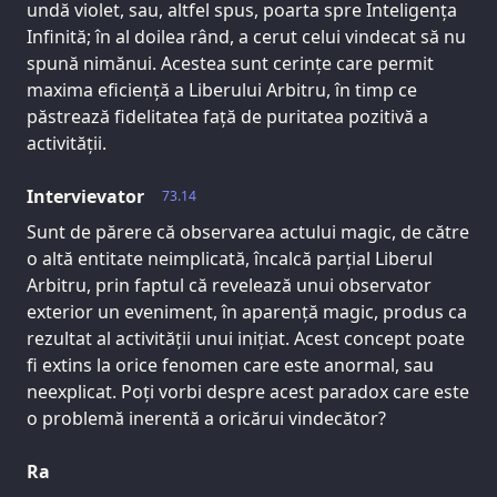
undă violet, sau, altfel spus, poarta spre Inteligența
Infinită; în al doilea rând, a cerut celui vindecat să nu
spună nimănui. Acestea sunt cerințe care permit
maxima eficiență a Liberului Arbitru, în timp ce
păstrează fidelitatea față de puritatea pozitivă a
activității.
Intervievator
73.14
Sunt de părere că observarea actului magic, de către
o altă entitate neimplicată, încalcă parțial Liberul
Arbitru, prin faptul că revelează unui observator
exterior un eveniment, în aparență magic, produs ca
rezultat al activității unui inițiat. Acest concept poate
fi extins la orice fenomen care este anormal, sau
neexplicat. Poți vorbi despre acest paradox care este
o problemă inerentă a oricărui vindecător?
Ra