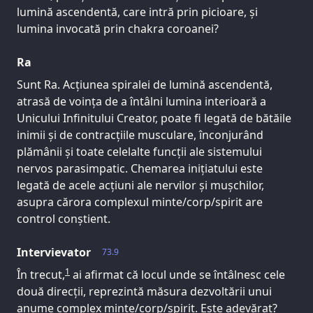
lumină ascendentă, care intră prin picioare, și
lumina invocată prin chakra coroanei?
Ra
Sunt Ra. Acțiunea spiralei de lumină ascendentă,
atrasă de voința de a întâlni lumina interioară a
Unicului Infinitului Creator, poate fi legată de bătăile
inimii și de contracțiile musculare, înconjurând
plămânii și toate celelalte funcții ale sistemului
nervos parasimpatic. Chemarea inițiatului este
legată de acele acțiuni ale nervilor și mușchilor,
asupra cărora complexul minte/corp/spirit are
control conștient.
Intervievator
73.9
1
În trecut,
ai afirmat că locul unde se întâlnesc cele
două direcții, reprezintă măsura dezvoltării unui
anume complex minte/corp/spirit. Este adevărat?