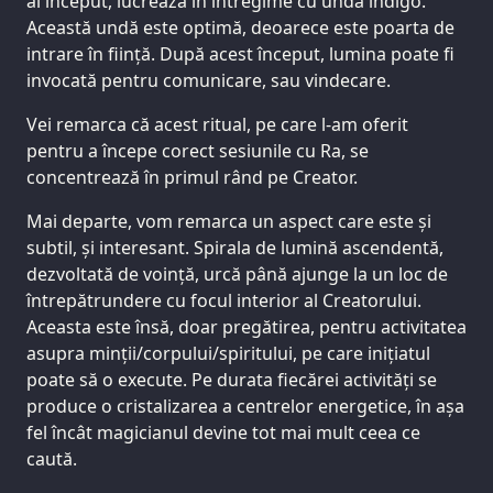
ai început, lucrează în întregime cu unda indigo.
Această undă este optimă, deoarece este poarta de
intrare în ființă. După acest început, lumina poate fi
invocată pentru comunicare, sau vindecare.
Vei remarca că acest ritual, pe care l-am oferit
pentru a începe corect sesiunile cu Ra, se
concentrează în primul rând pe Creator.
Mai departe, vom remarca un aspect care este și
subtil, și interesant. Spirala de lumină ascendentă,
dezvoltată de voință, urcă până ajunge la un loc de
întrepătrundere cu focul interior al Creatorului.
Aceasta este însă, doar pregătirea, pentru activitatea
asupra minții/corpului/spiritului, pe care inițiatul
poate să o execute. Pe durata fiecărei activități se
produce o cristalizarea a centrelor energetice, în așa
fel încât magicianul devine tot mai mult ceea ce
caută.