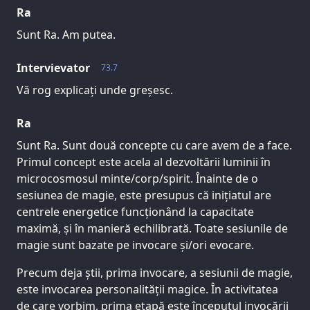
Ra
Sunt Ra. Am putea.
Intervievator
73.7
Vă rog explicați unde greșesc.
Ra
Sunt Ra. Sunt două concepte cu care avem de a face.
Primul concept este acela al dezvoltării luminii în
microcosmosul minte/corp/spirit. Înainte de o
sesiunea de magie, este presupus că inițiatul are
centrele energetice funcționând la capacitate
maximă, și în manieră echilibrată. Toate sesiunile de
magie sunt bazate pe invocare și/ori evocare.
Precum deja știi, prima invocare, a sesiunii de magie,
este invocarea personalității magice. În activitatea
de care vorbim, prima etapă este începutul invocării