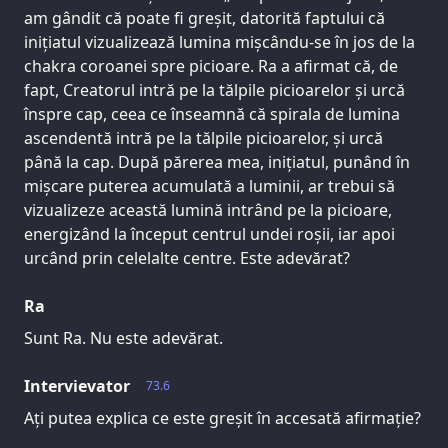
am gândit că poate fi greșit, datorită faptului că
inițiatul vizualizează lumina mișcându-se în jos de la
chakra coroanei spre picioare. Ra a afirmat că, de
fapt, Creatorul intră pe la tălpile picioarelor și urcă
înspre cap, ceea ce înseamnă că spirala de lumina
ascendentă intră pe la tălpile picioarelor, și urcă
până la cap. După părerea mea, inițiatul, punând în
mișcare puterea acumulată a luminii, ar trebui să
vizualizeze această lumină intrând pe la picioare,
energizând la început centrul undei roșii, iar apoi
urcând prin celelalte centre. Este adevărat?
Ra
Sunt Ra. Nu este adevărat.
Intervievator
73.6
Ați putea explica ce este greșit în accesată afirmație?