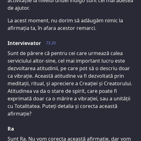
activitățile la nivelul undei indigo sunt cel mai adesea
de ajutor.
La acest moment, nu dorim să adăugăm nimic la
afirmația ta, în afara acestor remarci.
Intervievator
73.20
Sunt de părere că pentru cei care urmează calea
serviciului altor-sine, cel mai important lucru este
dezvoltarea atitudinii, pe care pot să o descriu doar
ca vibrație. Această atitudine va fi dezvoltată prin
meditații, ritual, și apreciere a Creației și Creatorului.
Atitudinea va da o stare de spirit, care poate fi
exprimată doar ca o mărire a vibrației, sau a unității
cu Totalitatea. Puteți detalia și corecta această
afirmație?
Ra
Sunt Ra. Nu vom corecta această afirmație, dar vom