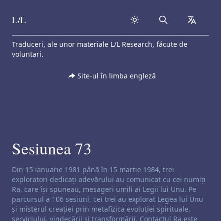
L/L
Search
collapse
Skip to content
Traduceri, ale unor materiale L/L Research, făcute de
voluntari.
Site-ul în limba engleză
Sesiunea 73
Exonerare de responsabilitate privind canalizarea:
Din 15 ianuarie 1981 până în 15 martie 1984, trei
exploratori dedicați adevărului au comunicat cu cei numiți
Ra, care își spuneau, mesageri umili ai Legii lui Unu. Pe
parcursul a 106 sesiuni, cei trei au explorat Legea lui Unu
și misterul creației prin metafizica evoluției spirituale,
serviciului, vindecării și transformării. Contactul Ra este