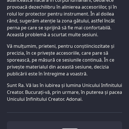
adâncească flacăra în corpul lumânării, deoarece
provoacă dezechilibru în alinierea accesoriilor, și în
rolul lor protector pentru instrument. În al doilea
rând, sugerăm atenție la zona gâtului, astfel încât
perna pe care se sprijină să fie mai confortabilă.
Această problemă a scurtat multe sesiuni.
Vă mulțumim, prieteni, pentru conștiinciozitate și
precizia, în ce privește accesoriile, care pare să
sporească, pe măsură ce sesiunile continuă. În ce
privește materialul din această sesiune, decizia
publicării este în întregime a voastră.
Sunt Ra. Vă las în iubirea și lumina Unicului Infinitului
Creator. Bucurați-vă, prin urmare, în puterea și pacea
Unicului Infinitului Creator. Adonai.