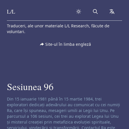
L/L
Search
collapse
Skip to content
Traduceri, ale unor materiale L/L Research, făcute de
voluntari.
Site-ul în limba engleză
Sesiunea 96
Exonerare de responsabilitate privind canalizarea:
Din 15 ianuarie 1981 până în 15 martie 1984, trei
exploratori dedicați adevărului au comunicat cu cei numiți
Ra, care își spuneau, mesageri umili ai Legii lui Unu. Pe
parcursul a 106 sesiuni, cei trei au explorat Legea lui Unu
și misterul creației prin metafizica evoluției spirituale,
serviciului, vindecării și transformării. Contactul Ra este