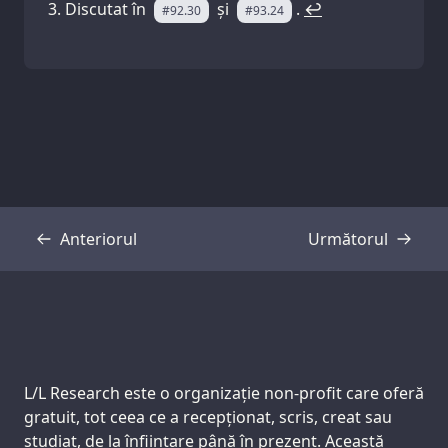
Discutat în
și
.
↩
#92.30
#93.24
Anteriorul
Următorul
Transcriere
Transcriere
Support us:
L/L Research este o organizație non-profit care oferă
gratuit, tot ceea ce a recepționat, scris, creat sau
studiat, de la înființare până în prezent. Această