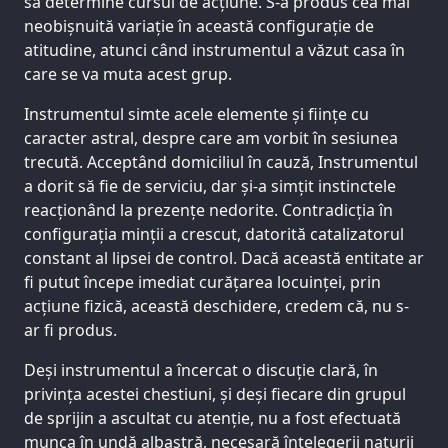
să determine cursul de acțiune. S-a produs cea mai
neobișnuită variație în această configurație de
atitudine, atunci când instrumentul a văzut casa în
care se va muta acest grup.
Instrumentul simte acele elemente și ființe cu
caracter astral, despre care am vorbit în sesiunea
trecută. Acceptând domiciliul în cauză, Instrumentul
a dorit să fie de serviciu, dar și-a simțit instinctele
reacționând la prezențe nedorite. Contradicția în
configurația minții a crescut, datorită catalizatorul
constant al lipsei de control. Dacă această entitate ar
fi putut începe imediat curățarea locuinței, prin
acțiune fizică, această deschidere, credem că, nu s-
ar fi produs.
Deși instrumentul a încercat o discuție clară, în
privința acestei chestiuni, și deși fiecare din grupul
de sprijin a ascultat cu atenție, nu a fost efectuată
munca în undă albastră, necesară înțelegerii naturii