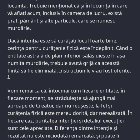
locuința. Trebuie menționat că și în locuința în care
vă aflați acum, inclusiv în camera de lucru, există
praf, pământ și alte particule, care se numesc
murdărie.
Dacă intenția este să curățați locul foarte bine,
cerința pentru curățenie fizică este îndeplinit. Când o
entitate astrală de plan inferior sălășluiește în așa
numita murdărie, trebuie avută grijă ca această
ființă să fie eliminată. Instrucțiunile v-au fost oferite.
1
Vom remarca că, întocmai cum fiecare entitate, în
fiecare moment, se străduiește să ajungă mai
aproape de Creator, dar nu reușește, la fel și
curățenia fizică este mereu dorită, dar nerealizată. În
fiecare caz, puritatea intenției și detaliul execuției
sunt cele apreciate. Diferența dintre intenție și
rezultat nu este niciodată remarcată, și poate fi