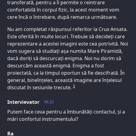
transferată, pentru a îi permite o reintrare
confortabilă în corpul fizic, la acest moment vom
cere încă o întrebare, după remarca următoare.
Nu am completat răspunsul referitor la Crux Ansata.
Este oferită în multe locuri. Trebuie să decideți care
reprezentare a acestei imagini este cea potrivită. Noi
vom sugera să studiați așa numita Mare Piramidă,
dacă doriți să descurcați enigma. Noi nu dorim să
descurcăm această enigmă. Enigma a fost
proiectată, ca la timpul oportun să fie descifrată. În
general, bineînțeles, această imagine are înțelesul
3
discutat în sesiunile trecute.
Intervievator
96.22
Putem face ceva pentru a îmbunătăți contactul, și a
mări confortul instrumentului?
Ra