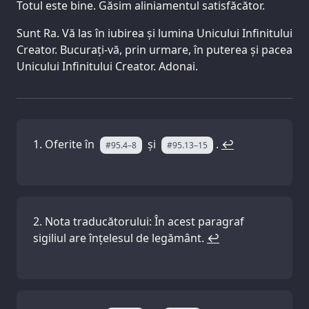
Totul este bine. Găsim aliniamentul satisfăcător.
Sunt Ra. Vă las în iubirea și lumina Unicului Infinitului
Creator. Bucurați-vă, prin urmare, în puterea și pacea
Unicului Infinitului Creator. Adonai.
Oferite în
și
.
↩
#95.4–8
#95.13–15
Nota traducătorului: În acest paragraf
sigiliul are înțelesul de legământ.
↩