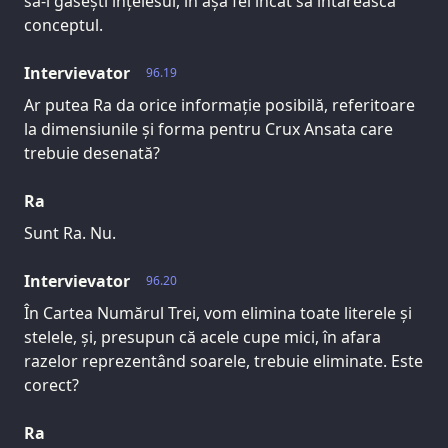
să-i găsești înțelesul, în așa fel încât să întărească
conceptul.
Intervievator
96.19
Ar putea Ra da orice informație posibilă, referitoare
la dimensiunile și forma pentru Crux Ansata care
trebuie desenată?
Ra
Sunt Ra. Nu.
Intervievator
96.20
În Cartea Numărul Trei, vom elimina toate literele și
stelele, și, presupun că acele cupe mici, în afara
razelor reprezentând soarele, trebuie eliminate. Este
corect?
Ra