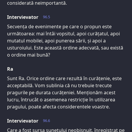
considerată neimportantă.
Intervievator
96.5
Secvența de evenimente pe care o propun este
următoarea: mai întâi vopsitul, apoi curățatul, apoi
mutatul mobilei, apoi punerea sării, și apoi a
usturoiului. Este această ordine adecvată, sau există
o ordine mai bună?
Ra
Sunt Ra. Orice ordine care rezultă în curățenie, este
acceptabilă. Vom sublinia că nu trebuie trecute
pragurile pe durata curățeniei. Menționăm acest
lucru, întrucât o asemenea restricție în utilizarea
pragului, poate afecta considerentele voastre.
Intervievator
96.6
Care a fost sursa sunetului neobișnuit, înregistrat pe