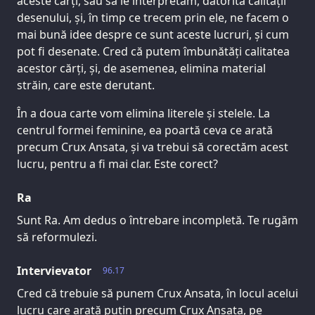
aceste cărți, sau să le interpretăm, datorită calității
desenului, și, în timp ce trecem prin ele, ne facem o
mai bună idee despre ce sunt aceste lucruri, și cum
pot fi desenate. Cred că putem îmbunătăți calitatea
acestor cărți, și, de asemenea, elimina material
străin, care este derutant.
În a doua carte vom elimina literele și stelele. La
centrul formei feminine, ea poartă ceva ce arată
precum Crux Ansata, și va trebui să corectăm acest
lucru, pentru a fi mai clar. Este corect?
Ra
Sunt Ra. Am dedus o întrebare incompletă. Te rugăm
să reformulezi.
Intervievator
96.17
Cred că trebuie să punem Crux Ansata, în locul acelui
lucru care arată puțin precum Crux Ansata, pe