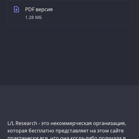
PDF версия
1.28 МБ
Support us:
L/L Research - это некоммерческая организация,
которая бесплатно представляет на этом сайте
практически все, что она когда-либо получала в