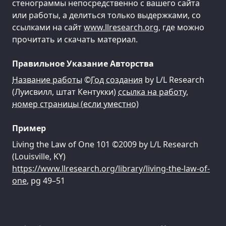
стенограммы непосредственно с вашего сайта
или работы, а делиться только выдержками, со
ссылками на сайт
www.llresearch.org
, где можно
прочитать и скачать материал.
Правильное Указание Авторства
Название работы
©
Год создания
by L/L Research
(Луисвилл, штат Кентукки)
ссылка на работу
,
номер страницы (если уместно)
Пример
Living the Law of One 101 ©2009 by L/L Research
(Louisville, KY)
https://www.llresearch.org/library/living-the-law-of-
one
, pg 49–51