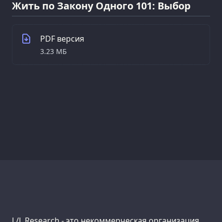
Жить по Закону Одного 101: Выбор
PDF версия
3.23 МБ
Support us:
L/L Research - это некоммерческая организация,