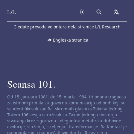
L/L
Search
collapse
Skip to content
Gledate prevode volontera dela stranice L/L Research
Engleska stranica
Seansa 101.
Odricanje od odgovornosti za kanaliziranje:
Od 15. januara 1981. do 15. marta 1984, tri odana tragaoca
za istinom primila su govornu komunikaciju od onih koji su
se identifikovali kao Ra, skromnih glasnika Zakona Jednog.
Tokom 106 sesija istraživali su Zakon Jednog i misteriju
stvaranja kroz rigoroznu i elegantnu metafiziku duhovne
evolucije, služenja, isceljenja i transformacije. Ra Kontakt je
najpopularniji i najupečatljiviji dar L/L Research-a.