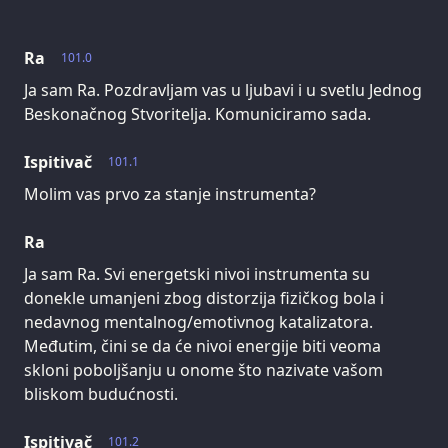
Ra
101.0
Ja sam Ra. Pozdravljam vas u ljubavi i u svetlu Jednog
Beskonačnog Stvoritelja. Komuniciramo sada.
Ispitivač
101.1
Molim vas prvo za stanje instrumenta?
Ra
Ja sam Ra. Svi energetski nivoi instrumenta su
donekle umanjeni zbog distorzija fizičkog bola i
nedavnog mentalnog/emotivnog katalizatora.
Međutim, čini se da će nivoi energije biti veoma
skloni poboljšanju u onome što nazivate vašom
bliskom budućnosti.
Ispitivač
101.2