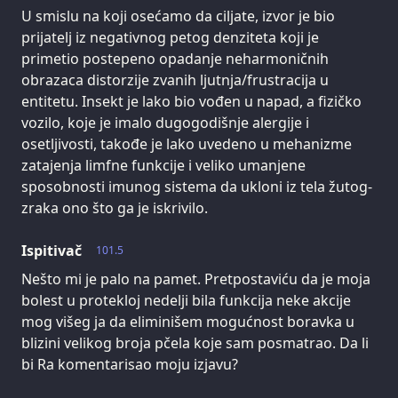
U smislu na koji osećamo da ciljate, izvor je bio
prijatelj iz negativnog petog denziteta koji je
primetio postepeno opadanje neharmoničnih
obrazaca distorzije zvanih ljutnja/frustracija u
entitetu. Insekt je lako bio vođen u napad, a fizičko
vozilo, koje je imalo dugogodišnje alergije i
osetljivosti, takođe je lako uvedeno u mehanizme
zatajenja limfne funkcije i veliko umanjene
sposobnosti imunog sistema da ukloni iz tela žutog-
zraka ono što ga je iskrivilo.
Ispitivač
101.5
Nešto mi je palo na pamet. Pretpostaviću da je moja
bolest u protekloj nedelji bila funkcija neke akcije
mog višeg ja da eliminišem mogućnost boravka u
blizini velikog broja pčela koje sam posmatrao. Da li
bi Ra komentarisao moju izjavu?