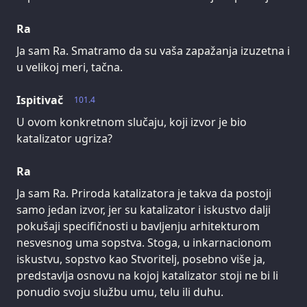
Ra
Ja sam Ra. Smatramo da su vaša zapažanja izuzetna i
u velikoj meri, tačna.
Ispitivač
101.4
U ovom konkretnom slučaju, koji izvor je bio
katalizator ugriza?
Ra
Ja sam Ra. Priroda katalizatora je takva da postoji
samo jedan izvor, jer su katalizator i iskustvo dalji
pokušaji specifičnosti u bavljenju arhitekturom
nesvesnog uma sopstva. Stoga, u inkarnacionom
iskustvu, sopstvo kao Stvoritelj, posebno više ja,
predstavlja osnovu na kojoj katalizator stoji ne bi li
ponudio svoju službu umu, telu ili duhu.