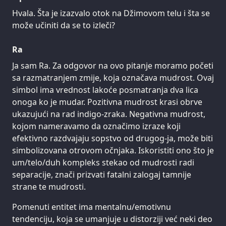
Hvala. Šta je izazvalo otok na Džimovom telu i šta se
može učiniti da se to izleči?
Ra
Ja sam Ra. Za odgovor na ovo pitanje moramo početi
sa razmatranjem zmije, koja označava mudrost. Ovaj
simbol ima vrednost lakoće posmatranja dva lica
onoga ko je mudar. Pozitivna mudrost krasi obrve
ukazujući na rad indigo-zraka. Negativna mudrost,
kojom nameravamo da označimo izraze koji
efektivno razdvajaju sopstvo od drugog-ja, može biti
simbolizovana otrovom očnjaka. Iskoristiti ono što je
um/telo/duh kompleks stekao od mudrosti radi
separacije, znači prizvati fatalni zalogaj tamnije
strane te mudrosti.
Pomenuti entitet ima mentalnu/emotivnu
tendenciju, koja se umanjuje u distorziji već neki deo