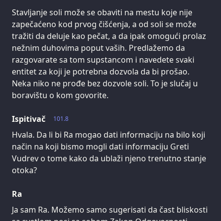
Stavljanje soli može se obaviti na mestu koje nije
zapečaćeno kod prvog čišćenja, a od soli se može
tražiti da deluje kao pečat, a da ipak omogući prolaz
nežnim duhovima poput vaših. Predlažemo da
razgovarate sa tom supstancom i navedete svaki
entitet za koji je potrebna dozvola da bi prošao.
Neka niko ne prođe bez dozvole soli. To je slučaj u
boravištu o kom govorite.
Ispitivač
101.8
Hvala. Da li bi Ra mogao dati informaciju na bilo koji
način na koji bismo mogli dati informaciju Greti
Vudrev o tome kako da ublaži njeno trenutno stanje
otoka?
Ra
Ja sam Ra. Možemo samo sugerisati da čast bliskosti