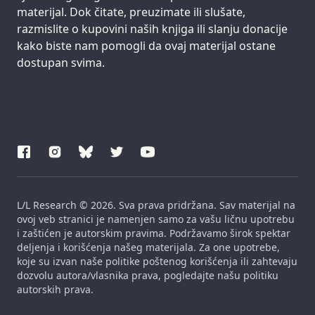
materijal. Dok čitate, preuzimate ili slušate,
razmislite o kupovini naših knjiga ili slanju donacije
kako biste nam pomogli da ovaj materijal ostane
dostupan svima.
L/L Research © 2026. Sva prava pridržana. Sav materijal na
ovoj veb stranici je namenjen samo za vašu ličnu upotrebu
i zaštićen je autorskim pravima. Podržavamo širok spektar
deljenja i korišćenja našeg materijala. Za one upotrebe,
koje su izvan naše politike poštenog korišćenja ili zahtevaju
dozvolu autora/vlasnika prava, pogledajte našu politiku
autorskih prava.