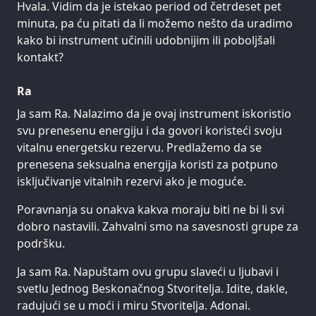
Hvala. Vidim da je istekao period od četrdeset pet
minuta, pa ću pitati da li možemo nešto da uradimo
kako bi instrument učinili udobnijim ili poboljšali
kontakt?
Ra
Ja sam Ra. Nalazimo da je ovaj instrument iskoristio
svu prenesenu energiju i da govori koristeći svoju
vitalnu energetsku rezervu. Predlažemo da se
prenesena seksualna energija koristi za potpuno
isključivanje vitalnih rezervi ako je moguće.
Poravnanja su onakva kakva moraju biti ne bi li svi
dobro nastavili. Zahvalni smo na savesnosti grupe za
podršku.
Ja sam Ra. Napuštam ovu grupu slaveći u ljubavi i
svetlu Jednog Beskonačnog Stvoritelja. Idite, dakle,
radujući se u moći i miru Stvoritelja. Adonai.