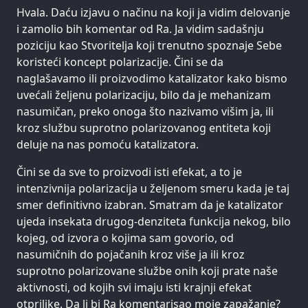
Hvala. Daću izjavu o načinu na koji ja vidim delovanje
i zamolio bih komentar od Ra. Ja vidim sadašnju
poziciju kao Stvoritelja koji trenutno spoznaje Sebe
koristeći koncept polarizacije. Čini se da
naglašavamo ili proizvodimo katalizator kako bismo
uvećali željenu polarizaciju, bilo da je mehanizam
nasumičan, preko onoga što nazivamo višim ja, ili
kroz službu suprotno polarizovanog entiteta koji
deluje na nas pomoću katalizatora.
Čini se da sve to proizvodi isti efekat, a to je
intenzivnija polarizacija u željenom smeru kada je taj
smer definitivno izabran. Smatram da je katalizator
ujeda insekata drugog-denziteta funkcija nekog, bilo
kojeg, od izvora o kojima sam govorio, od
nasumičnih do pojačanih kroz više ja ili kroz
suprotno polarizovane službe onih koji prate naše
aktivnosti, od kojih svi imaju isti krajnji efekat
otprilike. Da li bi Ra komentarisao moje zapažanje?