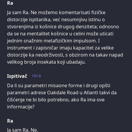
Ra
Ja sam Ra. Ne možemo komentarisati fizičke
distorzije ispitanika, već nesumnjivu istinu o
stvorenjima iz košnice drugog denziteta; odnosno
da se na mentalitet košnice u celini može uticati
jednim snažnim metafizičkim impulsom. I
instrument i zapisničar imaju kapacitet za velike
distorzije ka neodrživosti, s obzirom na takav napad
velikog broja insekata koji ubadaju.
Ispitivač
101.6
Da li su parametri misaone forme i drugi opšti
parametri adrese Oakdale Road u Atlanti takvi da
čišćenje ne bi bilo potrebno, ako Ra ima ove
informacije?
Ra
Ja sam Ra. Ne.