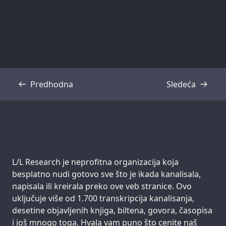
Predhodna
Sledeća
Transkripcija
Transkripcija
Support us:
L/L Research je neprofitna organizacija koja
besplatno nudi gotovo sve što je ikada kanalisala,
napisala ili kreirala preko ove veb stranice. Ovo
uključuje više od 1.700 transkripcija kanalisanja,
desetine objavljenih knjiga, biltena, govora, časopisa
i još mnogo toga. Hvala vam puno što cenite naš