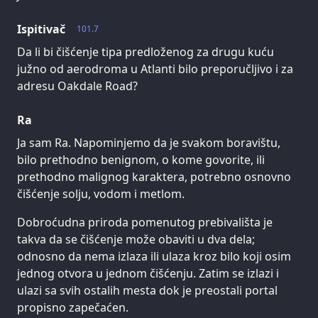
Ispitivač
101.7
Da li bi čišćenje tipa predloženog za drugu kuću
južno od aerodroma u Atlanti bilo preporučljivo i za
adresu Oakdale Road?
Ra
Ja sam Ra. Napominjemo da je svakom boravištu,
bilo prethodno benignom, o kome govorite, ili
prethodno malignog karaktera, potrebno osnovno
čišćenje solju, vodom i metlom.
Dobroćudna priroda pomenutog prebivališta je
takva da se čišćenje može obaviti u dva dela;
odnosno da nema izlaza ili ulaza kroz bilo koji osim
jednog otvora u jednom čišćenju. Zatim se izlazi i
ulazi sa svih ostalih mesta dok je preostali portal
propisno zapečaćen.