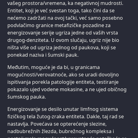
vašeg prostora/vremena, ka negativnoj mudrosti.
Entitet, koji je već svestan toga, tako čini da se
nećemo zadržati na ovoj tački, već samo posebno
podvlačimo granice metafizičke pozadine za
energizovanje serije ugriza jedne od vaših vrsta
drugog-denziteta. U ovom slučaju, ugriz nije bio
ništa više od ugriza jednog od paukova, koji se
ponekad naziva i šumski pauk.
Međutim, moguće je da bi, u granicama
mogućnosti/verovatnoće, ako se uradi dovoljno
ispitivanja porekla patologije entiteta, testiranje
pokazalo ujed vodene mokasine, a ne ujed običnog
šumskog pauka.
Energizovanje se desilo unutar limfnog sistema
fizičkog tela žutog-zraka entiteta. Dakle, taj rad se
nastavlja. Povećava se opterećenje slezine,
nadbubrežnih žlezda, bubrežnog kompleksa i