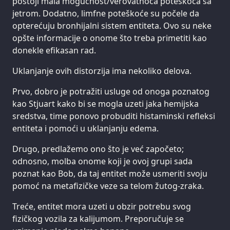
postoji mala mogućnost/verovatnoća poteškoća sa
jetrom. Dodatno, limfne poteškoće su počele da
opterećuju bronhijalni sistem entiteta. Ovo su neke
opšte informacije o onome što treba primetiti kao
donekle efikasan rad.
Uklanjanje ovih distorzija ima nekoliko delova.
Prvo, dobro je potražiti usluge od onoga poznatog
kao Stjuart kako bi se mogla uzeti jaka hemijska
sredstva, time ponovo probuditi histaminski refleksi
entiteta i pomoći u uklanjanju edema.
Drugo, predlažemo ono što je već započeto;
odnosno, molba onome koji je ovoj grupi sada
poznat kao Bob, da taj entitet može usmeriti svoju
pomoć na metafizičke veze sa telom žutog-zraka.
Treće, entitet mora uzeti u obzir potrebu svog
fizičkog vozila za kalijumom. Preporučuje se