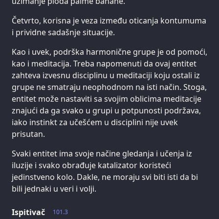
uzimanje ploda palme banane.
Četvrto, korisna je veza između oticanja kontumuma
i prividne sadašnje situacije.
Kao i uvek, podrška harmonične grupe je od pomoći,
kao i meditacija. Treba napomenuti da ovaj entitet
zahteva izvesnu disciplinu u meditaciji koju ostali iz
grupe ne smatraju neophodnom na isti način. Stoga,
entitet može nastaviti sa svojim oblicima meditacije
znajući da ga svako u grupi u potpunosti podržava,
iako instinkt za učešćem u disciplini nije uvek
prisutan.
Svaki entitet ima svoje načine gledanja i učenja iz
iluzije i svako obrađuje katalizator koristeći
jedinstveno kolo. Dakle, ne moraju svi biti isti da bi
bili jednaki u veri i volji.
Ispitivač
101.3