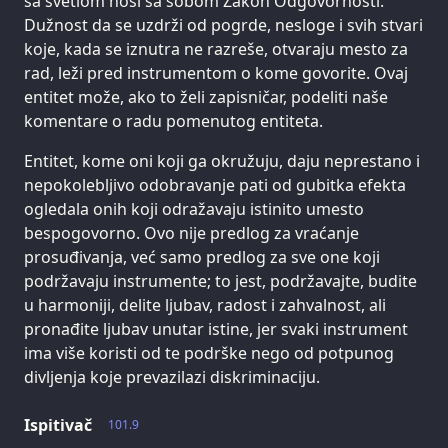
sa svetlom nosi sa sobom Zakon Odgovornosti.
Dužnost da se uzdrži od pogrde, nesloge i svih stvari
koje, kada se iznutra ne razreše, otvaraju mesto za
rad, leži pred instrumentom o kome govorite. Ovaj
entitet može, ako to želi zapisničar, podeliti naše
komentare o radu pomenutog entiteta.
Entitet, kome oni koji ga okružuju, daju neprestano i
nepokolebljivo odobravanje pati od gubitka efekta
ogledala onih koji odražavaju istinito umesto
bespogovorno. Ovo nije predlog za vraćanje
prosuđivanja, već samo predlog za sve one koji
podržavaju instrumente; to jest, podržavajte, budite
u harmoniji, delite ljubav, radost i zahvalnost, ali
pronađite ljubav unutar istine, jer svaki instrument
ima više koristi od te podrške nego od potpunog
divljenja koje prevazilazi diskriminaciju.
Ispitivač
101.9