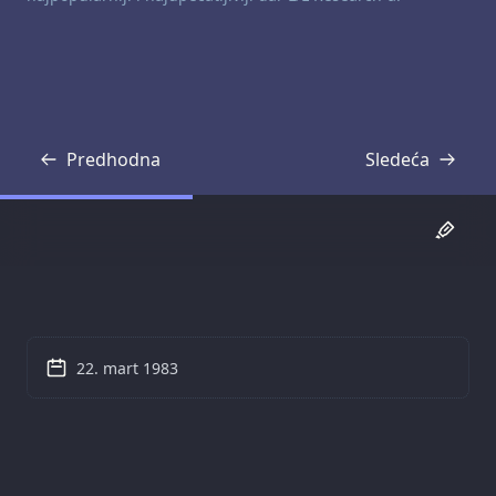
Predhodna
Sledeća
Transkripcija
Transkripcija
22. mart 1983