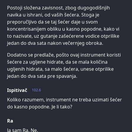
Postoji složena zavisnost, zbog dugogodišnjih
navika u ishrani, od vaših šećera. Stoga je
preporučljivo da se taj šećer daje u svom
koncentrisanijem obliku u kasno popodne, kako vi
to nazivate, uz gutanje zašećerene vodice otprilike
jedan do dva sata nakon večernjeg obroka.
Dodatno se predlaže, pošto ovaj instrument koristi
šećere za ugljene hidrate, da se mala količina
ugljenih hidrata, sa malo šećera, unese otprilike
jedan do dva sata pre spavanja.
Ispitivač
102.6
Koliko razumem, instrument ne treba uzimati šećer
do kasno popodne. Je li tako?
Ra
Ja sam Ra. Ne.