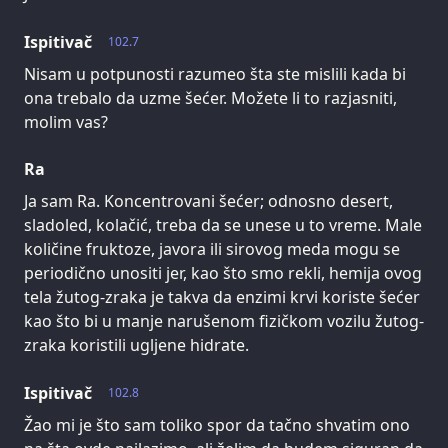
Ispitivač
102.7
Nisam u potpunosti razumeo šta ste mislili kada bi
ona trebalo da uzme šećer. Možete li to razjasniti,
molim vas?
Ra
Ja sam Ra. Koncentrovani šećer; odnosno desert,
sladoled, kolačić, treba da se unese u to vreme. Male
količine fruktoze, javora ili sirovog meda mogu se
periodično unositi jer, kao što smo rekli, hemija ovog
tela žutog-zraka je takva da enzimi krvi koriste šećer
kao što bi u manje narušenom fizičkom vozilu žutog-
zraka koristili ugljene hidrate.
Ispitivač
102.8
Žao mi je što sam toliko spor da tačno shvatim ono