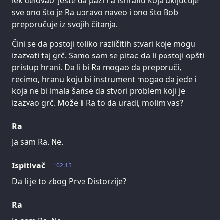
lek delovao, jeste da pazi na ishranu koja uključuje
sve ono što je Ra upravo naveo i ono što Bob
preporučuje iz svojih čitanja.
Čini se da postoji toliko različitih stvari koje mogu
izazvati taj grč. Samo sam se pitao da li postoji opšti
pristup hrani. Da li bi Ra mogao da preporuči,
recimo, hranu koju bi instrument mogao da jede i
koja ne bi imala šanse da stvori problem koji je
izazvao grč. Može li Ra to da uradi, molim vas?
Ra
Ja sam Ra. Ne.
Ispitivač
102.13
Da li je to zbog Prve Distorzije?
Ra