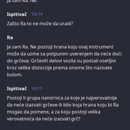
Ja sam Ra. Ne.
Ispitivač
102.14
Zašto Ra to ne može da uradi?
Ra
Ja sam Ra. Ne postoji hrana koju ovaj instrument
može da uzme sa potpunim uverenjem da neće doći
do grčeva. Grčeviti delovi vozila su postali osetljivi
kroz velike distorzije prema onome što nazivate
bolom.
Ispitivač
102.15
Postoji li grupa namirnica za koje je najverovatnije
da neće izazvati grčeve ili bilo koja hrana koju bi Ra
mogao da pomene, a za koju postoji velika
verovatnoća da neće izazvati grč?