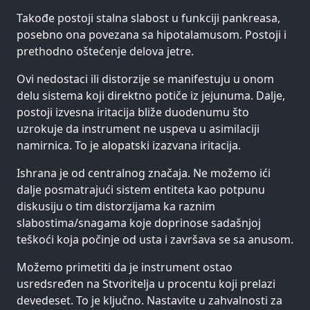
Takođe postoji stalna slabost u funkciji pankreasa,
posebno ona povezana sa hipotalamusom. Postoji i
prethodno oštećenje delova jetre.
Ovi nedostaci ili distorzije se manifestuju u onom
delu sistema koji direktno potiče iz jejunuma. Dalje,
postoji izvesna iritacija bliže duodenumu što
uzrokuje da instrument ne uspeva u asimilaciji
namirnica. To je alopatski izazvana iritacija.
Ishrana je od centralnog značaja. Ne možemo ići
dalje posmatrajući sistem entiteta kao potpunu
diskusiju o tim distorzijama ka raznim
slabostima/snagama koje doprinose sadašnjoj
teškoći koja počinje od usta i završava se sa anusom.
Možemo primetiti da je instrument ostao
usredsređen na Stvoritelja u procentu koji prelazi
devedeset. To je ključno. Nastavite u zahvalnosti za