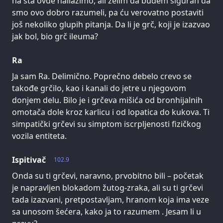
na šta ovde nailazimo, ali želim da budem siguran da
smo ovo dobro razumeli, pa ću verovatno postaviti
još nekoliko glupih pitanja. Da li je grč, koji je izazvao
jak bol, bio grč ileuma?
Ra
Ja sam Ra. Delimično. Poprečno debelo crevo se
takođe grčilo, kao i kanali do jetre u njegovom
donjem delu. Bilo je i grčeva mišića od bronhijalnih
omotača dole kroz karlicu i od lopatica do kukova. Ti
simpatički grčevi su simptom iscrpljenosti fizičkog
vozila entiteta.
Ispitivač
102.9
Onda su ti grčevi, naravno, prvobitno bili – početak
je napravljen blokadom žutog-zraka, ali su ti grčevi
tada izazvani, pretpostavljam, hranom koja ima veze
sa unosom šećera, kako ja to razumem . Jesam li u