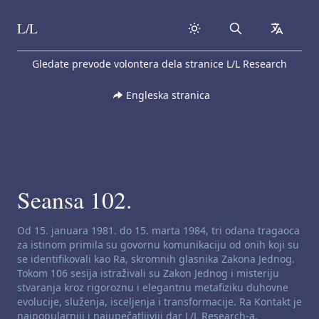
L/L
Search
collapse
Skip to content
Gledate prevode volontera dela stranice L/L Research
Engleska stranica
Seansa 102.
Odricanje od odgovornosti za kanaliziranje:
Od 15. januara 1981. do 15. marta 1984, tri odana tragaoca
za istinom primila su govornu komunikaciju od onih koji su
se identifikovali kao Ra, skromnih glasnika Zakona Jednog.
Tokom 106 sesija istraživali su Zakon Jednog i misteriju
stvaranja kroz rigoroznu i elegantnu metafiziku duhovne
evolucije, služenja, isceljenja i transformacije. Ra Kontakt je
najpopularniji i najupečatljiviji dar L/L Research-a.