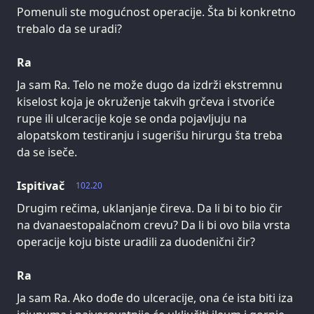
Pomenuli ste mogućnost operacije. Šta bi konkretno
trebalo da se uradi?
Ra
Ja sam Ra. Telo ne može dugo da izdrži ekstremnu
kiselost koja je okruženje takvih grčeva i stvoriće
rupe ili ulceracije koje se onda pojavljuju na
alopatskom testiranju i sugerišu hirurgu šta treba
da se iseče.
Ispitivač
102.20
Drugim rečima, uklanjanje čireva. Da li bi to bio čir
na dvanaestopalačnom crevu? Da li bi ovo bila vrsta
operacije koju biste uradili za duodenični čir?
Ra
Ja sam Ra. Ako dođe do ulceracije, ona će ista biti iza