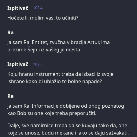
Ispitivač
102.4
Hoćete li, molim vas, to učiniti?
Ra
Ja sam Ra. Entitet, zvučna vibracija Artur, ima
prezime Šejn i iz vašeg je mesta.
Ispitivač
102.5
Koju hranu instrument treba da izbaci iz svoje
ishrane kako bi ublažio te bolne napade?
Ra
Ja sam Ra. Informacije dobijene od onog poznatog
kao Bob su one koje treba preporučiti.
Dalje, sve namirnice treba da se kuvaju tako da, one
koje se unose, budu mekane i lako se daju sažvakati.