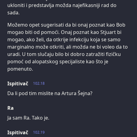
ukloniti i predstavlja možda najefikasniji rad do
sada.
Možemo opet sugerisati da bi onaj poznat kao Bob
mogao biti od pomoći. Onaj poznat kao Stjuart bi
mogao, ako želi, da otkrije infekciju koja se samo
marginalno može otkriti, ali možda ne bi voleo da to
uradi. U tom slučaju bilo bi dobro zatražiti fizičku
pomoć od alopatskog specijaliste kao što je
pomenuto.
Ispitivač
102.18
Da li pod tim mislite na Artura Šejna?
Ra
Ja sam Ra. Tako je.
Ispitivač
102.19