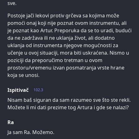
sve.
Postoje jači lekovi protiv grčeva sa kojima može
pomoći onaj koji nije poznat ovom instrumentu, ali
je poznat kao Artur. Preporuka da se to uradi, budući
da ne zadržava ili ne uklanja život, ali dodatno
uklanja od instrumenta njegove mogućnosti za
učenje u ovoj situaciji, mora biti uskraćena. Nismo u
poziciji da preporučimo tretman u ovom
prostoru/vremenu izvan posmatranja vrste hrane
koja se unosi.
Ispitivač
102.3
Nisam baš siguran da sam razumeo sve što ste rekli.
Možete li mi dati prezime tog Artura i gde se nalazi?
Ra
Ja sam Ra. Možemo.