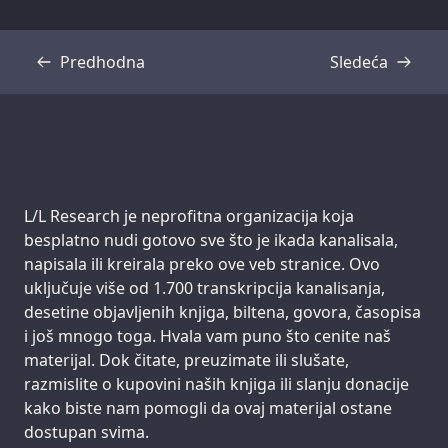
Predhodna
Sledeća
Transkripcija
Transkripcija
Support us:
L/L Research je neprofitna organizacija koja
besplatno nudi gotovo sve što je ikada kanalisala,
napisala ili kreirala preko ove veb stranice. Ovo
uključuje više od 1.700 transkripcija kanalisanja,
desetine objavljenih knjiga, biltena, govora, časopisa
i još mnogo toga. Hvala vam puno što cenite naš
materijal. Dok čitate, preuzimate ili slušate,
razmislite o kupovini naših knjiga ili slanju donacije
kako biste nam pomogli da ovaj materijal ostane
dostupan svima.