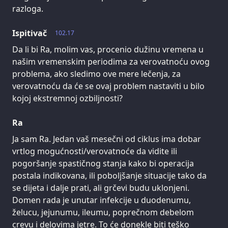
razloga.
Ispitivač
102.17
Da li bi Ra, molim vas, procenio dužinu vremena u
našim vremenskim periodima za verovatnoću ovog
problema, ako sledimo ove mere lečenja, za
verovatnoću da će se ovaj problem nastaviti u bilo
kojoj ekstremnoj ozbiljnosti?
Ra
Ja sam Ra. Jedan vaš mesečni od ciklus ima dobar
vrtlog mogućnosti/verovatnoće da vidite ili
pogoršanje spastičnog stanja kako bi operacija
postala indikovana, ili poboljšanje situacije tako da
se dijeta i dalje prati, ali grčevi budu uklonjeni.
Domen rada je unutar infekcije u duodenumu,
želucu, jejunumu, ileumu, poprečnom debelom
crevu i delovima jetre. To će donekle biti teško