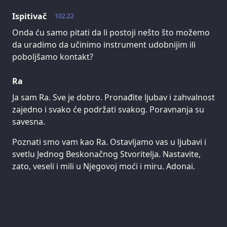
Ispitivač
102.22
Onda ću samo pitati da li postoji nešto što možemo
da uradimo da učinimo instrument udobnijim ili
poboljšamo kontakt?
Ra
Ja sam Ra. Sve je dobro. Pronađite ljubav i zahvalnost
zajedno i svako će podržati svakog. Poravnanja su
savesna.
Poznati smo vam kao Ra. Ostavljamo vas u ljubavi i
svetlu Jednog Beskonačnog Stvoritelja. Nastavite,
zato, veseli i mili u Njegovoj moći i miru. Adonai.