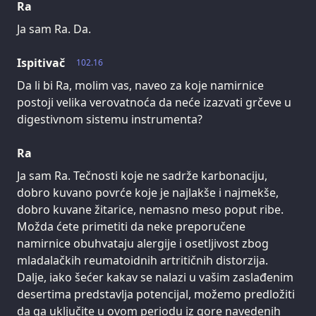
Ra
Ja sam Ra. Da.
Ispitivač
102.16
Da li bi Ra, molim vas, naveo za koje namirnice
postoji velika verovatnoća da neće izazvati grčeve u
digestivnom sistemu instrumenta?
Ra
Ja sam Ra. Tečnosti koje ne sadrže karbonaciju,
dobro kuvano povrće koje je najlakše i najmekše,
dobro kuvane žitarice, nemasno meso poput ribe.
Možda ćete primetiti da neke preporučene
namirnice obuhvataju alergije i osetljivost zbog
mladalačkih reumatoidnih artritičnih distorzija.
Dalje, iako šećer kakav se nalazi u vašim zaslađenim
desertima predstavlja potencijal, možemo predložiti
da ga uključite u ovom periodu iz gore navedenih