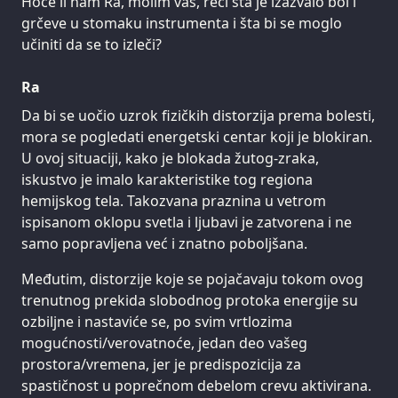
Hoće li nam Ra, molim vas, reći šta je izazvalo bol i
grčeve u stomaku instrumenta i šta bi se moglo
učiniti da se to izleči?
Ra
Da bi se uočio uzrok fizičkih distorzija prema bolesti,
mora se pogledati energetski centar koji je blokiran.
U ovoj situaciji, kako je blokada žutog-zraka,
iskustvo je imalo karakteristike tog regiona
hemijskog tela. Takozvana praznina u vetrom
ispisanom oklopu svetla i ljubavi je zatvorena i ne
samo popravljena već i znatno poboljšana.
Međutim, distorzije koje se pojačavaju tokom ovog
trenutnog prekida slobodnog protoka energije su
ozbiljne i nastaviće se, po svim vrtlozima
mogućnosti/verovatnoće, jedan deo vašeg
prostora/vremena, jer je predispozicija za
spastičnost u poprečnom debelom crevu aktivirana.