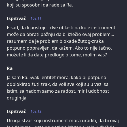
koji su sposobni da rade sa Ra.
Ispitivač
102.11
E sad, da li postoje - dve oblasti na koje instrument
može da obrati pažnju da bi izlečio ovaj problem…
razumem da je problem blokade žutog-zraka
potpuno popravljen, da kažem. Ako to nije tačno,
možete li da date predloge o tome, molim vas?
Ra
Ja sam Ra. Svaki entitet mora, kako bi potpuno
odblokirao žuti zrak, da voli sve koji su u vezi sa
istim, sa nadom samo za radost, mir i udobnost
drugih-ja.
Ispitivač
102.12
Druga stvar koju instrument mora uraditi, da bi ovaj