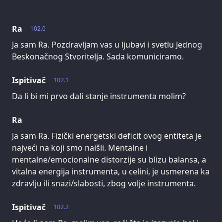
Ra
102.0
Ja sam Ra. Pozdravljam vas u ljubavi i svetlu Jednog
Beskonačnog Stvoritelja. Sada komuniciramo.
Ispitivač
102.1
Da li bi mi prvo dali stanje instrumenta molim?
Ra
Ja sam Ra. Fizički energetski deficit ovog entiteta je
najveći na koji smo naišli. Mentalne i
mentalne/emocionalne distorzije su blizu balansa, a
vitalna energija instrumenta, u celini, je usmerena ka
zdravlju ili snazi/slabosti, zbog volje instrumenta.
Ispitivač
102.2