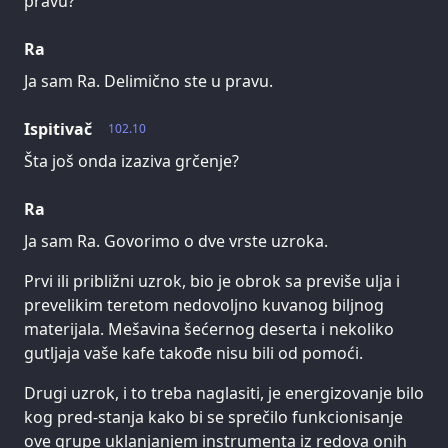
pravu?
Ra
Ja sam Ra. Delimično ste u pravu.
Ispitivač
102.10
Šta još onda izaziva grčenje?
Ra
Ja sam Ra. Govorimo o dve vrste uzroka.
Prvi ili približni uzrok, bio je obrok sa previše ulja i
prevelikim teretom nedovoljno kuvanog biljnog
materijala. Mešavina šećernog deserta i nekoliko
gutljaja vaše kafe takođe nisu bili od pomoći.
Drugi uzrok, i to treba naglasiti, je energizovanje bilo
kog pred-stanja kako bi se sprečilo funkcionisanje
ove grupe uklanjanjem instrumenta iz redova onih