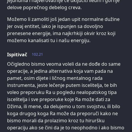
jejunuma i najverovatnije će uključiti ileum i gornje
delove poprečnog debelog creva.
Možemo li zamoliti još jedan upit normalne dužine
jer ovaj entitet, iako je ispunjen sa dovoljno
prenesene energije, ima najkrhkiji okvir kroz koji
možemo kanalisati tu i našu energiju.
Ispitivač
102.21
Očigledno bismo veoma voleli da ne dođe do same
operacije, a jedina alternativa koja vam pada na
pamet, osim dijete i ličnog mentalnog rada
instrumenta, jeste lečenje putem iscelitelja, te bih
voleo preporuku Ra u pogledu nealopatskog tipa
iscelitelja i sve preporuke koje Ra može dati za
Džima, ili mene, da delujemo u tom svojstvu, ili bilo
koga drugog koga Ra može da preporuči kako ne
bismo morali da prolazimo kroz tu hiruršku
operaciju ako se čini da je to neophodno i ako bismo