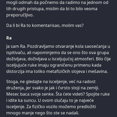
mogli odmah da počnemo da radimo na jednom od
tih drugih pristupa, mislim da bi to bilo veoma
preporučljivo.
Da li bi Ra to komentarisao, molim vas?
Ra
Ja sam Ra. Pozdravljamo otvaranje kola saosećanja u
ispitivaču, ali napominjemo da se ono što ova grupa
doživljava, doživljava u isceljujućoj atmosferi. Bilo čije
isceljujuće ruke imaju ograničenu primenu kada
distorzija ima toliko metafizičkih slojeva i mešavina.
Stoga, ne gledajte na isceljenje, već na radost
druženja, jer svako je jak i čvrsto stoji na zemlji.
Mesec baca svoje senke. Šta ćete videti? Spojite ruke
i idite ka suncu. U ovom slučaju to je najveće
isceljenje. Za fizičko vozilo možemo predložiti
mnogo manje nego što ste se nadali.