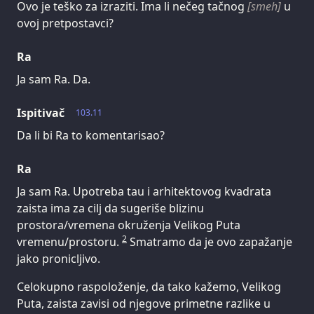
Ovo je teško za izraziti. Ima li nečeg tačnog
[smeh]
u
ovoj pretpostavci?
Ra
Ja sam Ra. Da.
Ispitivač
103.11
Da li bi Ra to komentarisao?
Ra
Ja sam Ra. Upotreba tau i arhitektovog kvadrata
zaista ima za cilj da sugeriše blizinu
prostora/vremena okruženja Velikog Puta
2
vremenu/prostoru.
Smatramo da je ovo zapažanje
jako pronicljivo.
Celokupno raspoloženje, da tako kažemo, Velikog
Puta, zaista zavisi od njegove primetne razlike u