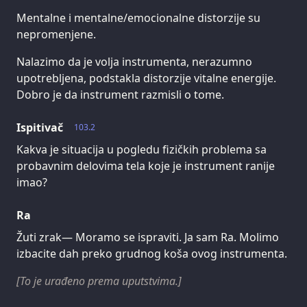
Mentalne i mentalne/emocionalne distorzije su
nepromenjene.
Nalazimo da je volja instrumenta, nerazumno
upotrebljena, podstakla distorzije vitalne energije.
Dobro je da instrument razmisli o tome.
Ispitivač
103.2
Kakva je situacija u pogledu fizičkih problema sa
probavnim delovima tela koje je instrument ranije
imao?
Ra
Žuti zrak— Moramo se ispraviti. Ja sam Ra. Molimo
izbacite dah preko grudnog koša ovog instrumenta.
[To je urađeno prema uputstvima.]