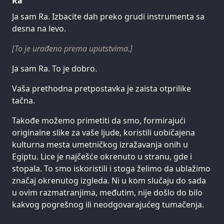
Ra
Ja sam Ra. Izbacite dah preko grudi instrumenta sa
desna na levo.
[To je urađeno prema uputstvima.]
Ja sam Ra. To je dobro.
Vaša prethodna pretpostavka je zaista otprilike
tačna.
Takođe možemo primetiti da smo, formirajući
originalne slike za vaše ljude, koristili uobičajena
kulturna mesta umetničkog izražavanja onih u
Egiptu. Lice je najčešće okrenuto u stranu, gde i
stopala. To smo iskoristili i stoga želimo da ublažimo
značaj okrenutog izgleda. Ni u kom slučaju do sada
u ovim razmatranjima, međutim, nije došlo do bilo
kakvog pogrešnog ili neodgovarajućeg tumačenja.