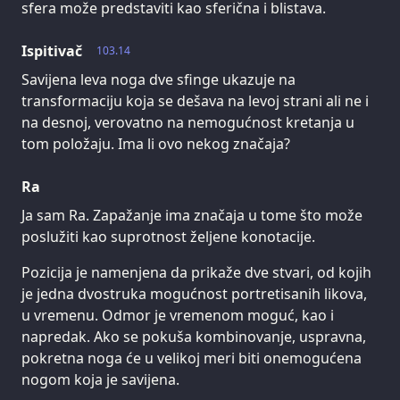
sfera može predstaviti kao sferična i blistava.
Ispitivač
103.14
Savijena leva noga dve sfinge ukazuje na
transformaciju koja se dešava na levoj strani ali ne i
na desnoj, verovatno na nemogućnost kretanja u
tom položaju. Ima li ovo nekog značaja?
Ra
Ja sam Ra. Zapažanje ima značaja u tome što može
poslužiti kao suprotnost željene konotacije.
Pozicija je namenjena da prikaže dve stvari, od kojih
je jedna dvostruka mogućnost portretisanih likova,
u vremenu. Odmor je vremenom moguć, kao i
napredak. Ako se pokuša kombinovanje, uspravna,
pokretna noga će u velikoj meri biti onemogućena
nogom koja je savijena.