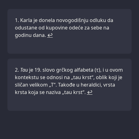
Karla je donela novogodišnju odluku da
odustane od kupovine odeće za sebe na
godinu dana.
↩
Tau
je 19. slovo grčkog alfabeta (τ), i u ovom
kontekstu se odnosi na „tau krst“, oblik koji je
sličan velikom „T“. Takođe u heraldici, vrsta
krsta koja se naziva „tau krst“.
↩