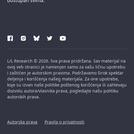
dostupan svima.
L/L Research © 2026. Sva prava pridržana. Sav materijal na
ovoj veb stranici je namenjen samo za vašu ličnu upotrebu
i zaštićen je autorskim pravima. Podržavamo širok spektar
deljenja i korišćenja našeg materijala. Za one upotrebe,
koje su izvan naše politike poštenog korišćenja ili zahtevaju
dozvolu autora/vlasnika prava, pogledajte našu politiku
autorskih prava.
Autorska prava
Pravila o privatnosti