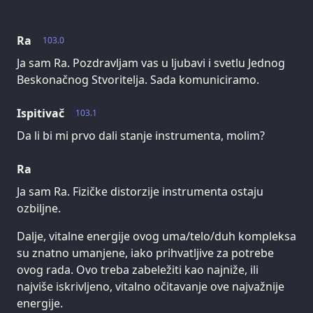
Ra
103.0
Ja sam Ra. Pozdravljam vas u ljubavi i svetlu Jednog
Beskonačnog Stvoritelja. Sada komuniciramo.
Ispitivač
103.1
Da li bi mi prvo dali stanje instrumenta, molim?
Ra
Ja sam Ra. Fizičke distorzije instrumenta ostaju
ozbiljne.
Dalje, vitalne energije ovog uma/telo/duh kompleksa
su znatno umanjene, iako prihvatljive za potrebe
ovog rada. Ovo treba zabeležiti kao najniže, ili
najviše iskrivljeno, vitalno očitavanje ove najvažnije
energije.