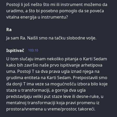
Postoji li još nešto što mi ili instrument možemo da
uradimo, a što bi posebno pomoglo da se poveća
vitalna energija u instrumentu?
Ra
Ja sam Ra. Naišli smo na tačku slobodne volje.
Ispitivač
103.10
U tom slučaju imam nekoliko pitanja o Karti Sedam
kako bih završio naše prvo ispitivanje arhetipova
uma. Postoji T sa dva prava ugla iznad njega na
grudima entiteta na Karti Sedam. Pretpostavili smo
da donji T ima veze sa mogućnošću izbora bilo koje
staze u transformaciji, a gornja dva ugla
predstavljaju veliki put staze leve ili desne-ruke, u
mentalnoj transformaciji koja pravi promenu iz
prostora/vremena u vreme/prostor, takoreći.