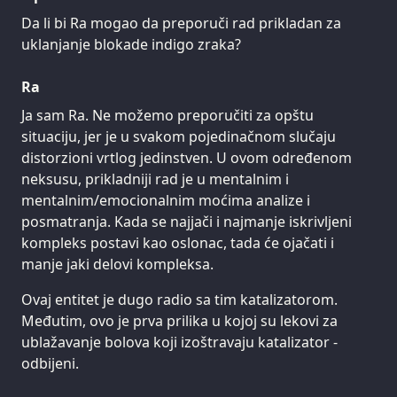
Da li bi Ra mogao da preporuči rad prikladan za
uklanjanje blokade indigo zraka?
Ra
Ja sam Ra. Ne možemo preporučiti za opštu
situaciju, jer je u svakom pojedinačnom slučaju
distorzioni vrtlog jedinstven. U ovom određenom
neksusu, prikladniji rad je u mentalnim i
mentalnim/emocionalnim moćima analize i
posmatranja. Kada se najjači i najmanje iskrivljeni
kompleks postavi kao oslonac, tada će ojačati i
manje jaki delovi kompleksa.
Ovaj entitet je dugo radio sa tim katalizatorom.
Međutim, ovo je prva prilika u kojoj su lekovi za
ublažavanje bolova koji izoštravaju katalizator -
odbijeni.