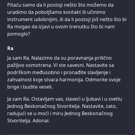
Pitaću samo da li postoji nešto što možemo da
uradimo da poboljšamo kontakt ili učinimo
instrument udobnijim, ili da li postoji još nešto što bi
Ra mogao da izjavi u ovom trenutku što bi nam
pomoglo?
Ra
Ja sam Ra. Nalazimo da su poravnanja prilično
pažljivo osmotrena. Vi ste savesni. Nastavite sa
podrškom međusobno i pronađite slavljenje i
zahvalnost koje stvara harmonija. Odmorite svoje
brige i budite veseli.
Ja sam Ra. Ostavljam vas, slaveći u ljubavi i u svetlu
Jednog Beskonačnog Stvoritelja. Nastavite, zato,
radujući se u moći i miru Jednog Beskonačnog
Stvoritelja. Adonai.