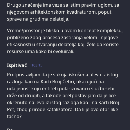
Drugo značenje ima veze sa istim pravim uglom, sa
njegovom arhitektonskom kvadraturom, poput
sprave na grudima delatelja.
Vreme/prostor je blisko u ovom koncept kompleksu,
približeno zbog procesa zastiranja velom i njegove
efikasnosti u stvaranju delatelja koji žele da koriste
resurse uma kako bi evoluirali.
Ispitivač
103.15
Pretpostavljam da je suknja iskošena ulevo iz istog
razloga kao na Karti Broj Četiri, ukazujući na
udaljenost koju entiteti polarizovani u službi-sebi
drže od drugih, a takođe pretpostavljam da je lice
okrenuto na levo iz istog razloga kao i na Karti Broj
Pet, zbog prirode katalizatora. Da li je ovo otprilike
tačno?