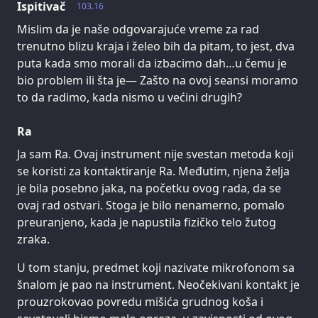
Ispitivač
103.16
Mislim da je naše odgovarajuće vreme za rad
trenutno blizu kraja i želeo bih da pitam, to jest, dva
puta kada smo morali da izbacimo dah…u čemu je
bio problem ili šta je— Zašto na ovoj seansi moramo
to da radimo, kada nismo u većini drugih?
Ra
Ja sam Ra. Ovaj instrument nije svestan metoda koji
se koristi za kontaktiranje Ra. Međutim, njena želja
je bila posebno jaka, na početku ovog rada, da se
ovaj rad ostvari. Stoga je bilo nenamerno, pomalo
preuranjeno, kada je napustila fizičko telo žutog
zraka.
U tom stanju, predmet koji nazivate mikrofonom sa
šnalom je pao na instrument. Neočekivani kontakt je
prouzrokovao povredu mišića grudnog koša i