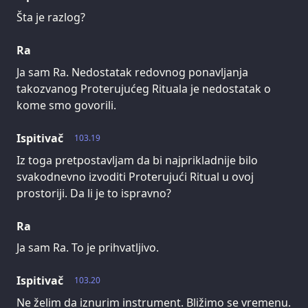
Šta je razlog?
Ra
Ja sam Ra. Nedostatak redovnog ponavljanja
takozvanog Proterujućeg Rituala je nedostatak o
kome smo govorili.
Ispitivač
103.19
Iz toga pretpostavljam da bi najprikladnije bilo
svakodnevno izvoditi Proterujući Ritual u ovoj
prostoriji. Da li je to ispravno?
Ra
Ja sam Ra. To je prihvatljivo.
Ispitivač
103.20
Ne želim da iznurim instrument. Bližimo se vremenu.