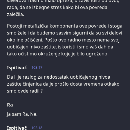
savetovali bismo malo opreza, u zavisnosti od ovog
rada, da se izbegne stres kako bi ova povreda
zalečila.
Postoji metafizička komponenta ove povrede i stoga
smo želeli da budemo sasvim sigurni da su svi delovi
okoline očišćeni. Pošto ovo radno mesto nema svoj
uobičajeni nivo zaštite, iskoristili smo vaš dah da
tako očistimo okruženje koje je bilo ugroženo.
Ispitivač
103.17
Da li je razlog za nedostatak uobičajenog nivoa
zaštite činjenica da je prošlo dosta vremena otkako
smo ovde radili?
Ra
Ja sam Ra. Ne.
Ispitivač
103.18