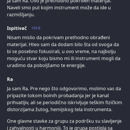
Ja sam Ra. Ovo je prethodno pokriven materijal.
Naveli smo put kojim instrument može da ide u
razmišljanju.
Ispitivač
103.8
Nisam mislio da pokrivam prethodno obrađeni
materijal. Hteo sam da dodam bilo šta od ovoga da
bi se posebno fokusirali, u ovo vreme, na najbolju
moguću stvar koju bismo mi ili instrument mogli da
uradimo da poboljšamo te energije.
Ra
Ja sam Ra. Pre nego što odgovorimo, molimo vas da
pripazite tokom bolnih probadanja jer je kanal
prihvatljiv, ali se periodično iskrivljuje teškim fizičkim
distorzijama žutog, hemijskog tela instrumenta.
One glavne stavke za grupu za podršku su slavljenje
i zahvalnosti u harmoniji. To je grupa postigla sa