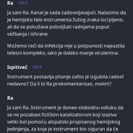
Ra
103.3
Ja sam Ra. Kanal je sada zadovoljavajući. Nalazimo da
je hemijsko telo instrumenta žutog zraka iscrpljeno,
ali da se pokušava poboljšati radnjama poput
vežbanja i ishrane.
Možemo reći da infekcija nije u potpunosti napustila
telesni kompleks, iako je daleko manje virulentna.
Ispitivač
103.4
Instrument postavlja pitanje zašto je izgubila radost
nedavno? Da li bi Ra prokomentarisao, molim?
Ra
Ja sam Ra. Instrument je doneo slobodnu odluku da
se ne pozabavi fizičkim katalizatorom koji izaziva
veliki bol pomoću alopatski propisanog hemijskog
jedinjenja, za koje je instrument bio siguran da će