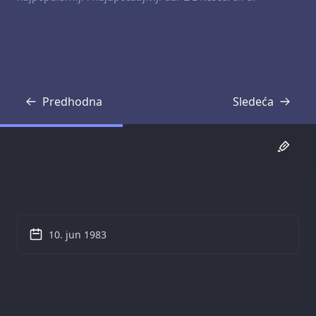
Predhodna
Sledeća
Transkripcija
Transkripcija
10. jun 1983