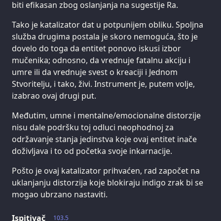
biti efikasan zbog oslanjanja na sugestije Ra.
Tako je katalizator dat u potpunijem obliku. Spoljna
služba drugima postala je skoro nemoguća, što je
dovelo do toga da entitet ponovo iskusi izbor
mučenika; odnosno, da vrednuje fatalnu akciju i
umre ili da vrednuje svest o kreaciji i Jednom
Stvoritelju, i tako, živi. Instrument je, putem volje,
izabrao ovaj drugi put.
Međutim, umne i mentalne/emocionalne distorzije
nisu dale podršku toj odluci neophodnoj za
održavanje stanja jedinstva koje ovaj entitet inače
doživljava i to od početka svoje inkarnacije.
Pošto je ovaj katalizator prihvaćen, rad započet na
uklanjanju distorzija koje blokiraju indigo zrak bi se
mogao ubrzano nastaviti.
Ispitivač
103.5