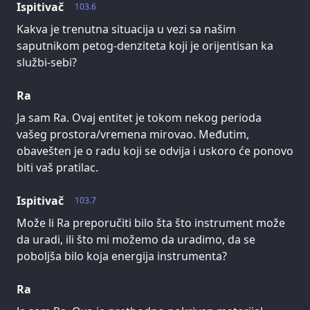
Ispitivač
103.6
Kakva je trenutna situacija u vezi sa našim
saputnikom petog-denziteta koji je orijentisan ka
službi-sebi?
Ra
Ja sam Ra. Ovaj entitet je tokom nekog perioda
vašeg prostora/vremena mirovao. Međutim,
obavešten je o radu koji se odvija i uskoro će ponovo
biti vaš pratilac.
Ispitivač
103.7
Može li Ra preporučiti bilo šta što instrument može
da uradi, ili što mi možemo da uradimo, da se
poboljša bilo koja energija instrumenta?
Ra