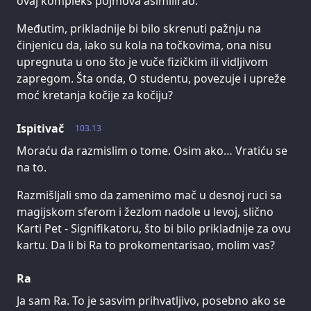
ovaj kompleks pojmova asimilirao.
Međutim, prikladnije bi bilo skrenuti pažnju na
činjenicu da, iako su kola na točkovima, ona nisu
upregnuta u ono što je vuče fizičkim ili vidljivom
zapregom. Šta onda, O studentu, povezuje i upreže
moć kretanja kočije za kočiju?
Ispitivač
103.13
Moraću da razmislim o tome. Osim ako… Vratiću se
na to.
Razmišljali smo da zamenimo mač u desnoj ruci sa
magijskom sferom i žezlom nadole u levoj, slično
Karti Pet - Signifikatoru, što bi bilo prikladnije za ovu
kartu. Da li bi Ra to prokomentarisao, molim vas?
Ra
Ja sam Ra. To je sasvim prihvatljivo, posebno ako se