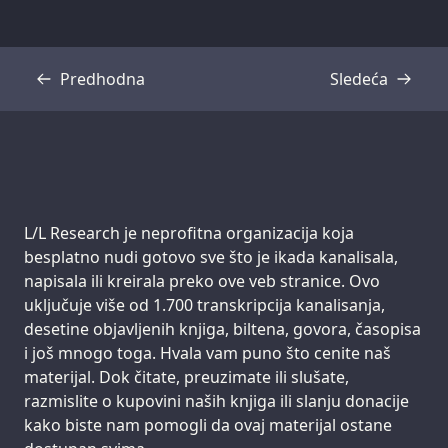
Predhodna
Sledeća
Transkripcija
Transkripcija
Support us:
L/L Research je neprofitna organizacija koja
besplatno nudi gotovo sve što je ikada kanalisala,
napisala ili kreirala preko ove veb stranice. Ovo
uključuje više od 1.700 transkripcija kanalisanja,
desetine objavljenih knjiga, biltena, govora, časopisa
i još mnogo toga. Hvala vam puno što cenite naš
materijal. Dok čitate, preuzimate ili slušate,
razmislite o kupovini naših knjiga ili slanju donacije
kako biste nam pomogli da ovaj materijal ostane