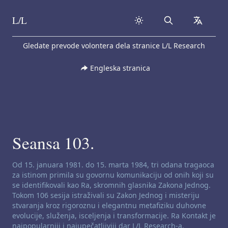
L/L
Search
collapse
Skip to content
Gledate prevode volontera dela stranice L/L Research
Engleska stranica
Seansa 103.
Odricanje od odgovornosti za kanaliziranje:
Od 15. januara 1981. do 15. marta 1984, tri odana tragaoca
za istinom primila su govornu komunikaciju od onih koji su
se identifikovali kao Ra, skromnih glasnika Zakona Jednog.
Tokom 106 sesija istraživali su Zakon Jednog i misteriju
stvaranja kroz rigoroznu i elegantnu metafiziku duhovne
evolucije, služenja, isceljenja i transformacije. Ra Kontakt je
najpopularniji i najupečatljiviji dar L/L Research-a.