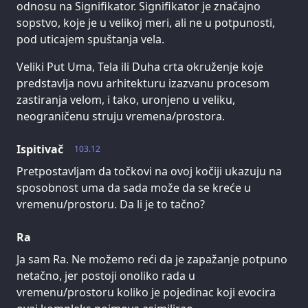
odnosu na Signifikator. Signifikator je značajno
sopstvo, koje je u velikoj meri, ali ne u potpunosti,
pod uticajem spuštanja vela.
Veliki Put Uma, Tela ili Duha crta okruženje koje
predstavlja novu arhitekturu izazvanu procesom
zastiranja velom, i tako, uronjeno u veliku,
neograničenu struju vremena/prostora.
Ispitivač
103.12
Pretpostavljam da točkovi na ovoj kočiji ukazuju na
sposobnost uma da sada može da se kreće u
vremenu/prostoru. Da li je to tačno?
Ra
Ja sam Ra. Ne možemo reći da je zapažanje potpuno
netačno, jer postoji onoliko rada u
vremenu/prostoru koliko je pojedinac koji evocira