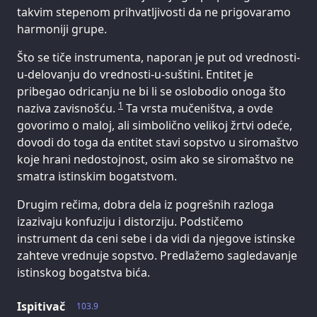
takvim stepenom prihvatljivosti da ne prigovaramo
harmoniji grupe.
Što se tiče instrumenta, naporan je put od vrednosti-
u-delovanju do vrednosti-u-suštini. Entitet je
pribegao odricanju ne bi li se oslobodio onoga što
1
naziva zavisnošću.
Ta vrsta mučeništva, a ovde
govorimo o maloj, ali simbolično velikoj žrtvi odeće,
dovodi do toga da entitet stavi sopstvo u siromaštvo
koje hrani nedostojnost, osim ako se siromaštvo ne
smatra istinskim bogatstvom.
Drugim rečima, dobra dela iz pogrešnih razloga
izazivaju konfuziju i distorziju. Podstičemo
instrument da ceni sebe i da vidi da njegove istinske
zahteve vrednuje sopstvo. Predlažemo sagledavanje
istinskog bogatstva bića.
Ispitivač
103.9