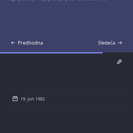
Predhodna
Sledeća
Transkripcija
Transkripcija
19. jun 1982