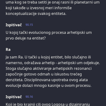
uma kog se treba setiti je onaj rasni ili planetarni um
koji takođe u izvesnoj meri informiše
konceptualizacije svakog entiteta.
Ispitivač
90.15
U kojoj tački evolucionog procesa arhetipski um
prvo deluje na entitet?
Ra
Ja sam Ra. U tački u kojoj entitet, bilo slučajno ili
namerno, odražava arhetip - arhetipski um odjekuje.
Stoga slučajno aktiviranje arhetipskih rezonanci
započinje gotovo odmah u iskustvu trećeg
denziteta. Disciplinovana upotreba ovog alata
evolucije dolazi mnogo kasnije u ovom procesu.
Ispitivač
90.16
Koji je bio krajnji cilj ovog Logosa u dizajniranju