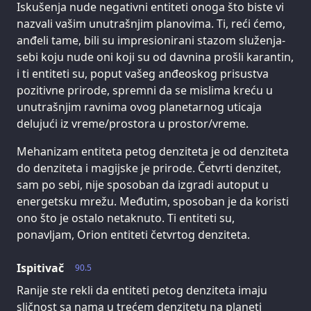
Iskušenja nude negativni entiteti onoga što biste vi
nazvali vašim unutrašnjim planovima. Ti, reći ćemo,
anđeli tame, bili su impresionirani stazom služenja-
sebi koju nude oni koji su od davnina prošli karantin,
i ti entiteti su, poput vašeg anđeoskog prisustva
pozitivne prirode, spremni da se mislima kreću u
unutrašnjim ravnima ovog planetarnog uticaja
delujući iz vreme/prostora u prostor/vreme.
Mehanizam entiteta petog denziteta je od denziteta
do denziteta i magijske je prirode. Četvrti denzitet,
sam po sebi, nije sposoban da izgradi autoput u
energetsku mrežu. Međutim, sposoban je da koristi
ono što je ostalo netaknuto. Ti entiteti su,
ponavljam, Orion entiteti četvrtog denziteta.
Ispitivač
90.5
Ranije ste rekli da entiteti petog denziteta imaju
sličnost sa nama u trećem denzitetu na planeti