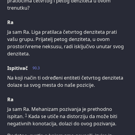
pratiocima četvrtog i petog denziteta u ovom
trenutku?
Ra
Ja sam Ra. Liga pratilaca četvrtog denziteta prati
vašu grupu. Prijatelj petog denziteta, u ovom
prostor/vreme neksusu, radi isključivo unutar svog
denziteta.
Ispitivač
90.3
Na koji način ti određeni entiteti četvrtog denziteta
dolaze sa svog mesta do naše pozicije.
Ra
Ja sam Ra. Mehanizam pozivanja je prethodno
1
ispitan.
Kada se utiče na distorziju da može biti
negativnih konotacija, dolazi do ovog pozivanja.