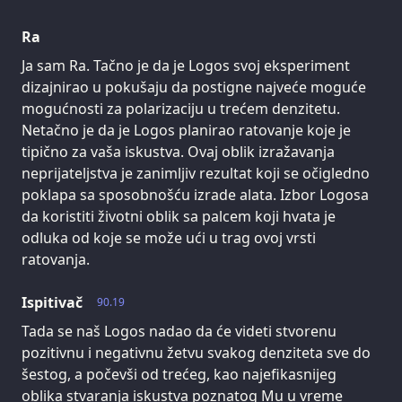
Ra
Ja sam Ra. Tačno je da je Logos svoj eksperiment
dizajnirao u pokušaju da postigne najveće moguće
mogućnosti za polarizaciju u trećem denzitetu.
Netačno je da je Logos planirao ratovanje koje je
tipično za vaša iskustva. Ovaj oblik izražavanja
neprijateljstva je zanimljiv rezultat koji se očigledno
poklapa sa sposobnošću izrade alata. Izbor Logosa
da koristiti životni oblik sa palcem koji hvata je
odluka od koje se može ući u trag ovoj vrsti
ratovanja.
Ispitivač
90.19
Tada se naš Logos nadao da će videti stvorenu
pozitivnu i negativnu žetvu svakog denziteta sve do
šestog, a počevši od trećeg, kao najefikasnijeg
oblika stvaranja iskustva poznatog Mu u vreme