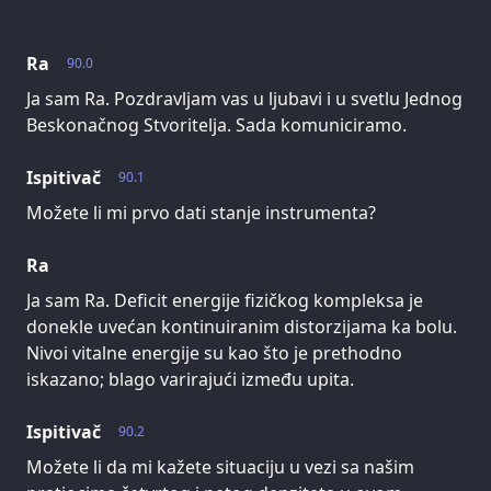
Ra
90.0
Ja sam Ra. Pozdravljam vas u ljubavi i u svetlu Jednog
Beskonačnog Stvoritelja. Sada komuniciramo.
Ispitivač
90.1
Možete li mi prvo dati stanje instrumenta?
Ra
Ja sam Ra. Deficit energije fizičkog kompleksa je
donekle uvećan kontinuiranim distorzijama ka bolu.
Nivoi vitalne energije su kao što je prethodno
iskazano; blago varirajući između upita.
Ispitivač
90.2
Možete li da mi kažete situaciju u vezi sa našim