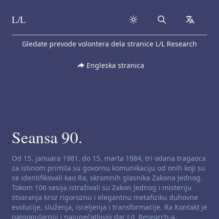
L/L
Search
collapse
Skip to content
Gledate prevode volontera dela stranice L/L Research
Engleska stranica
Seansa 90.
Odricanje od odgovornosti za kanaliziranje:
Od 15. januara 1981. do 15. marta 1984, tri odana tragaoca
za istinom primila su govornu komunikaciju od onih koji su
se identifikovali kao Ra, skromnih glasnika Zakona Jednog.
Tokom 106 sesija istraživali su Zakon Jednog i misteriju
stvaranja kroz rigoroznu i elegantnu metafiziku duhovne
evolucije, služenja, isceljenja i transformacije. Ra Kontakt je
najpopularniji i najupečatljiviji dar L/L Research-a.