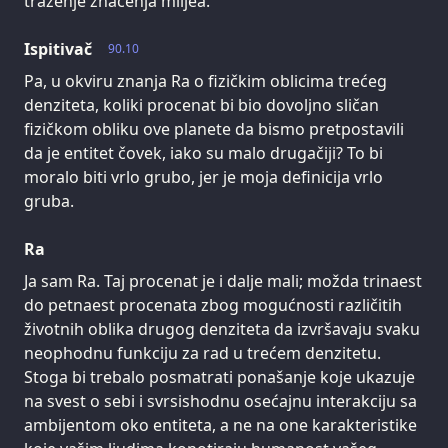
traženje značenja miljea.
Ispitivač
90.10
Pa, u okviru znanja Ra o fizičkim oblicima trećeg
denziteta, koliki procenat bi bio dovoljno sličan
fizičkom obliku ove planete da bismo pretpostavili
da je entitet čovek, iako su malo drugačiji? To bi
moralo biti vrlo grubo, jer je moja definicija vrlo
gruba.
Ra
Ja sam Ra. Taj procenat je i dalje mali; možda trinaest
do petnaest procenata zbog mogućnosti različitih
životnih oblika drugog denziteta da izvršavaju svaku
neophodnu funkciju za rad u trećem denzitetu.
Stoga bi trebalo posmatrati ponašanje koje ukazuje
na svest o sebi i svrsishodnu osećajnu interakciju sa
ambijentom oko entiteta, a ne na one karakteristike