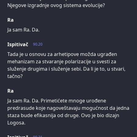
Njegove izgradnje ovog sistema evolucije?
Ra
Ja sam Ra. Da.
Ispitivač
90.20
Tada je u osnovu za arhetipove možda ugrađen
mehanizam za stvaranje polarizacije u svesti za
služenje drugima i služenje sebi. Da li je to, u stvari,
tačno?
Ra
Ja sam Ra. Da. Primetićete mnoge urođene
predrasude koje nagoveštavaju mogućnost da jedna
staza bude efikasnija od druge. Ovo je bio dizajn
Logosa.