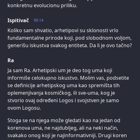
konkretnu evolucionu priliku.
Ispitivač
90.14
Koliko sam shvatio, arhetipovi su sklonosti vrlo
fundamentalne prirode koji, pod slobodnom voljom,
generišu iskustva svakog entiteta. Da li je ovo tačno?
Ra
Ja sam Ra. Arhetipski um je deo tog uma koji
informiše celokupno iskustvo. Molim vas, podsetite
se definicije arhetipskog uma kao spremišta tih
oplemenjivanja kosmičkog, ili sve-uma, kog je
stvorio ovaj određeni Logos i svojstven je samo
ovom Logosu.
Stoga se na njega može gledati kao na jedan od
korenova uma, ne najdubljeg, ali na neki način,
svakako onog koji je najinformativniji. Drugi koren