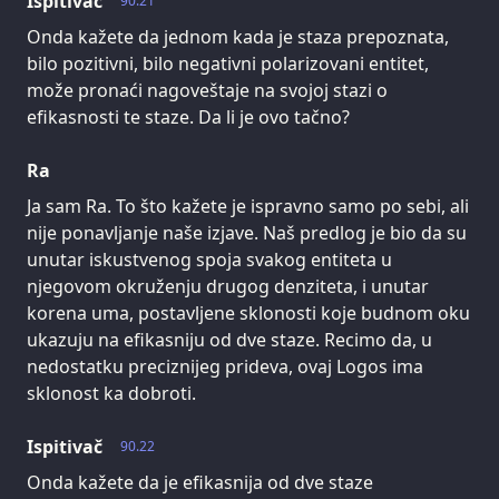
Ispitivač
90.21
Onda kažete da jednom kada je staza prepoznata,
bilo pozitivni, bilo negativni polarizovani entitet,
može pronaći nagoveštaje na svojoj stazi o
efikasnosti te staze. Da li je ovo tačno?
Ra
Ja sam Ra. To što kažete je ispravno samo po sebi, ali
nije ponavljanje naše izjave. Naš predlog je bio da su
unutar iskustvenog spoja svakog entiteta u
njegovom okruženju drugog denziteta, i unutar
korena uma, postavljene sklonosti koje budnom oku
ukazuju na efikasniju od dve staze. Recimo da, u
nedostatku preciznijeg prideva, ovaj Logos ima
sklonost ka dobroti.
Ispitivač
90.22
Onda kažete da je efikasnija od dve staze