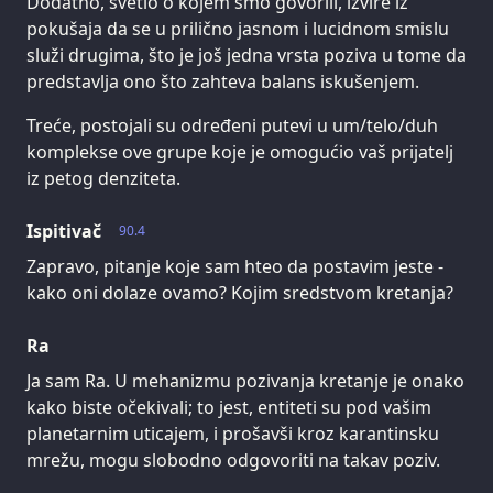
Dodatno, svetlo o kojem smo govorili, izvire iz
pokušaja da se u prilično jasnom i lucidnom smislu
služi drugima, što je još jedna vrsta poziva u tome da
predstavlja ono što zahteva balans iskušenjem.
Treće, postojali su određeni putevi u um/telo/duh
komplekse ove grupe koje je omogućio vaš prijatelj
iz petog denziteta.
Ispitivač
90.4
Zapravo, pitanje koje sam hteo da postavim jeste -
kako oni dolaze ovamo? Kojim sredstvom kretanja?
Ra
Ja sam Ra. U mehanizmu pozivanja kretanje je onako
kako biste očekivali; to jest, entiteti su pod vašim
planetarnim uticajem, i prošavši kroz karantinsku
mrežu, mogu slobodno odgovoriti na takav poziv.