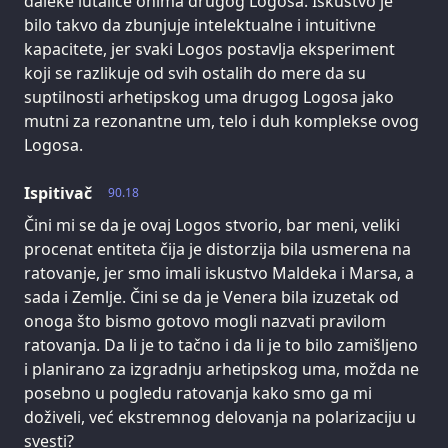
daleke lutalice onima drugog Logosa. Iskustvo je
bilo takvo da zbunjuje intelektualne i intuitivne
kapacitete, jer svaki Logos postavlja eksperiment
koji se razlikuje od svih ostalih do mere da su
suptilnosti arhetipskog uma drugog Logosa jako
mutni za rezonantne um, telo i duh komplekse ovog
Logosa.
Ispitivač
90.18
Čini mi se da je ovaj Logos stvorio, bar meni, veliki
procenat entiteta čija je distorzija bila usmerena na
ratovanje, jer smo imali iskustvo Maldeka i Marsa, a
sada i Zemlje. Čini se da je Venera bila izuzetak od
onoga što bismo gotovo mogli nazvati pravilom
ratovanja. Da li je to tačno i da li je to bilo zamišljeno
i planirano za izgradnju arhetipskog uma, možda ne
posebno u pogledu ratovanja kako smo ga mi
doživeli, već ekstremnog delovanja na polarizaciju u
svesti?