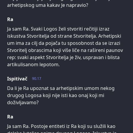
arhetipskog uma kakav Je napravio?
Ra
Ja sam Ra. Svaki Logos želi stvoriti rečitiji izraz
iskustva Stvoritelja od strane Stvoritelja. Arhetipski
um ima za cilj da pojača tu sposobnost da se izrazi
Stvoritelj obrascima koji više liče na rašireni paunov
rep: svaki aspekt Stvoritelja je živ, uspravan i blista
artikulisanom lepotom.
Ispitivač
90.17
Da li je Ra upoznat sa arhetipskim umom nekog
drugog Logosa koji nije isti kao onaj koji mi
doživljavamo?
Ra
Ja sam Ra. Postoje entiteti iz Ra koji su služili kao