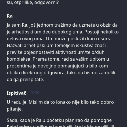
su, otprilike, odgovorni?
Ra
Ja sam Ra. Još jednom tražimo da uzmete u obzir da
je arhetipski um deo dubokog uma. Postoji nekoliko
delova ovog uma. Um može poslužiti kao resurs.
Nazvati arhetipski um temeljem iskustva znači
previše pojednostaviti aktivnosti um/telo/duh
kompleksa. Prema tome, rad sa vašim upitom u
procentima je dovoljno obmanjujući u bilo kom
obliku direktnog odgovora, tako da bismo zamolili
da ga preispitate.
Ispitivač
90.29
U redu je. Mislim da to ionako nije bilo tako dobro
pitanje.
Sada, kada je Ra u početku planirao da pomogne