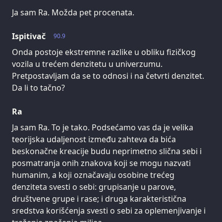
Ja sam Ra. Možda pet procenata.
Ispitivač
90.9
Onda postoje ekstremne razlike u obliku fizičkog
vozila u trećem denzitetu u univerzumu.
Pretpostavljam da se to odnosi i na četvrti denzitet.
Da li to tačno?
Ra
Ja sam Ra. To je tako. Podsećamo vas da je velika
teorijska udaljenost između zahteva da bića
beskonačne kreacije budu neprimetno slična sebi i
posmatranja onih znakova koji se mogu nazvati
humanim, a koji označavaju osobine trećeg
denziteta svesti o sebi: grupisanje u parove,
društvene grupe i rase; i druga karakteristična
sredstva korišćenja svesti o sebi za oplemenjivanje i