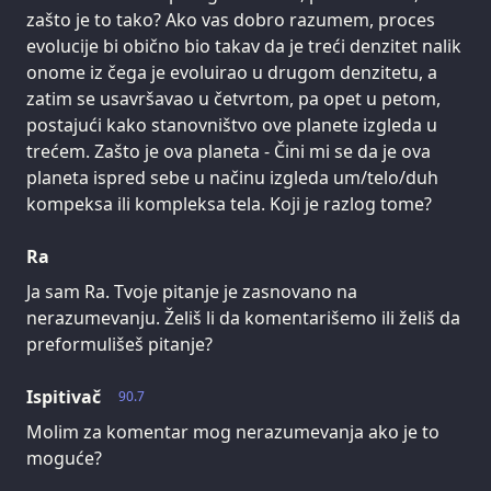
zašto je to tako? Ako vas dobro razumem, proces
evolucije bi obično bio takav da je treći denzitet nalik
onome iz čega je evoluirao u drugom denzitetu, a
zatim se usavršavao u četvrtom, pa opet u petom,
postajući kako stanovništvo ove planete izgleda u
trećem. Zašto je ova planeta - Čini mi se da je ova
planeta ispred sebe u načinu izgleda um/telo/duh
kompeksa ili kompleksa tela. Koji je razlog tome?
Ra
Ja sam Ra. Tvoje pitanje je zasnovano na
nerazumevanju. Želiš li da komentarišemo ili želiš da
preformulišeš pitanje?
Ispitivač
90.7
Molim za komentar mog nerazumevanja ako je to
moguće?