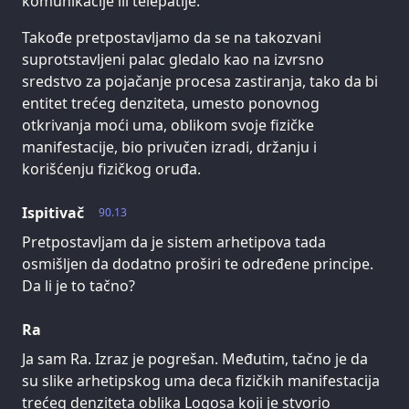
komunikacije ili telepatije.
Takođe pretpostavljamo da se na takozvani
suprotstavljeni palac gledalo kao na izvrsno
sredstvo za pojačanje procesa zastiranja, tako da bi
entitet trećeg denziteta, umesto ponovnog
otkrivanja moći uma, oblikom svoje fizičke
manifestacije, bio privučen izradi, držanju i
korišćenju fizičkog oruđa.
Ispitivač
90.13
Pretpostavljam da je sistem arhetipova tada
osmišljen da dodatno proširi te određene principe.
Da li je to tačno?
Ra
Ja sam Ra. Izraz je pogrešan. Međutim, tačno je da
su slike arhetipskog uma deca fizičkih manifestacija
trećeg denziteta oblika Logosa koji je stvorio