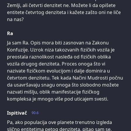
Zemlji, ali četvrti denzitet ne. Možete li da opišete
entitete četvrtog denziteta i kažete zašto oni ne liče
na nas?
Ra
Ja sam Ra. Opis mora biti zasnovan na Zakonu
Konfuzije. Uzrok niza takozvanih fizičkih vozila je
preostala raznolikost nasleđa od fizičkih oblika
vozila drugog denziteta. Proces onoga što vi
nazivate fizičkom evolucijom i dalje dominira u
četvrtom denzitetu. Tek kada Načini Mudrosti počnu
da usavršavaju snagu onoga što slobodno možete
nazvati mišlju, oblik manifestacije fizičkog
kompleksa je mnogo više pod uticajem svesti.
Ispitivač
90.6
Pa, ako populacija ove planete trenutno izgleda
slično entitetima petog denziteta, pitao sam se,