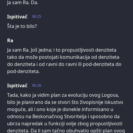
Ja sam Ra. Da.
Ispitivač
90.25
Šta je to bilo?
Ra
Ja sam Ra. Još jedna; i to propustljivosti denziteta
tako da može postojati komunikacija od denziteta
do denziteta i od ravni do ravni ili pod-denziteta do
pod-denziteta.
Ispitivač
90.26
Tada, kako ja vidim plan za evoluciju ovog Logosa,
bilo je planirano da se stvori što živopisnije iskustvo
moguće, ali i ono koje je donekle informisano u
odnosu na Beskonačnog Stvoritelja i sposobno da
ubrza napredak u funkciji volje zbog propustljivosti
denziteta. Da li sam tačno obuhvatio opšti plan ovog