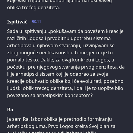
koje vašim ljudima konotiraju humanost vašeg
oblika trećeg denziteta.
Ispitivač
90.11
Sada u ispitivanju…pokušavam da povežem kreacije
različitih Logosa i prvobitnu upotrebu sistema
arhetipova u njihovom stvaranju, i izvinjavam se
zbog moguće neefikasnosti u tome, jer mi je to
pomalo teško. Dakle, za ovaj konkretni Logos, u
početku, pre njegovog stvaranja prvog denziteta, da
li je arhetipski sistem koji je odabrao za svoje
kreacije obuhvatio oblike koji će evoluirati, posebno
ljudski oblik trećeg denziteta, i da li je to uopšte bilo
povezano sa arhetipskim konceptom?
Ra
Ja sam Ra. Izbor oblika je prethodio formiranju
arhetipskog uma. Prvo Logos kreira Svoj plan za