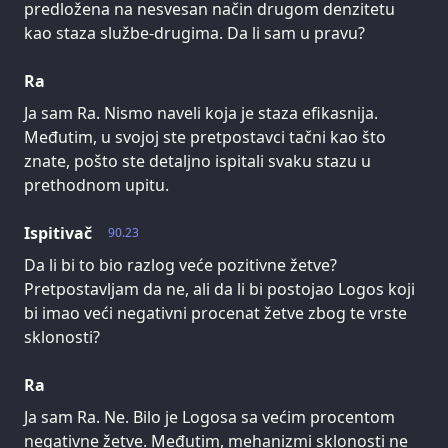
predložena na nesvesan način drugom denzitetu
kao staza službe-drugima. Da li sam u pravu?
Ra
Ja sam Ra. Nismo naveli koja je staza efikasnija.
Međutim, u svojoj ste pretpostavci tačni kao što
znate, pošto ste detaljno ispitali svaku stazu u
prethodnom upitu.
Ispitivač
90.23
Da li bi to bio razlog veće pozitivne žetve?
Pretpostavljam da ne, ali da li bi postojao Logos koji
bi imao veći negativni procenat žetve zbog te vrste
sklonosti?
Ra
Ja sam Ra. Ne. Bilo je Logosa sa većim procentom
negativne žetve. Međutim, mehanizmi sklonosti ne