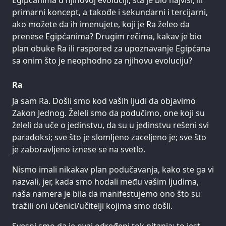
Egipćanima u njihovoj evoluciji, šta je bio najviši, ili
primarni koncept, a takođe i sekundarni i tercijarni,
ako možete da ih imenujete, koji je Ra želeo da
prenese Egipćanima? Drugim rečima, kakav je bio
plan obuke Ra ili raspored za upoznavanje Egipćana
sa onim što je neophodno za njihovu evoluciju?
Ra
Ja sam Ra. Došli smo kod vaših ljudi da objavimo
Zakon Jednog. Želeli smo da podučimo, one koji su
želeli da uče o jedinstvu, da su u jedinstvu rešeni svi
paradoksi; sve što je slomljeno zaceljeno je; sve što
je zaboravljeno iznese se na svetlo.
Nismo imali nikakav plan podučavanja, kako ste ga vi
nazvali, jer, kada smo hodali među vašim ljudima,
naša namera je bila da manifestujemo ono što su
tražili oni učenici/učitelji kojima smo došli.