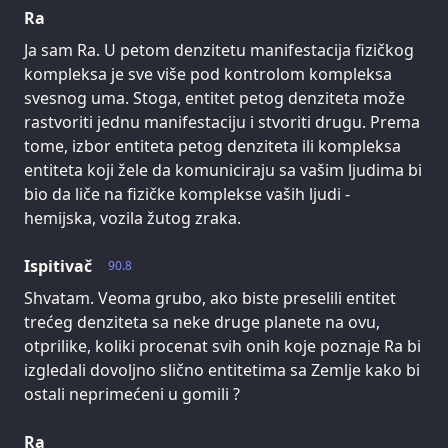
Ra
Ja sam Ra. U petom denzitetu manifestacija fizičkog
kompleksa je sve više pod kontrolom kompleksa
svesnog uma. Stoga, entitet petog denziteta može
rastvoriti jednu manifestaciju i stvoriti drugu. Prema
tome, izbor entiteta petog denziteta ili kompleksa
entiteta koji žele da komuniciraju sa vašim ljudima bi
bio da liče na fizičke komplekse vaših ljudi -
hemijska, vozila žutog zraka.
Ispitivač
90.8
Shvatam. Veoma grubo, ako biste preselili entitet
trećeg denziteta sa neke druge planete na ovu,
otprilike, koliki procenat svih onih koje poznaje Ra bi
izgledali dovoljno slično entitetima sa Zemlje kako bi
ostali neprimećeni u gomili ?
Ra