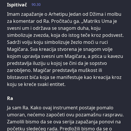
Ispitivač
90.30
Imam zapažanje o Arhetipu Jedan od Džima i molbu
za komentar od Ra. Pročitaću ga. „Matriks Uma je
svesni um i održava se snagom duha, koju
simbolizuje zvezda, koja do istog teče kroz podsvest.
Sadrži volju koju simbolizuje žezlo moći u ruci
Magičara. Sva kreacija stvorena je snagom volje
kojom upravlja svesni um Magičara, a ptica u kavezu
predstavlja iluziju u kojoj se čini da je sopstvo
zarobljeno. Magičar predstavlja muškost ili
blistavost bića koja se manifestuje kao kreacija kroz
koju se kreće svaki entitet.
Ra
Ja sam Ra. Kako ovaj instrument postaje pomalo
umoran, nećemo započeti ovu pozamašnu raspravu.
Zamolili bismo da se ova serija zapažanja ponovi na
početku sledećeg rada. Predložili bismo da se o