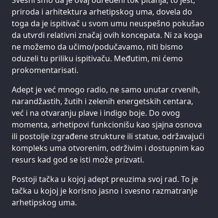
Svesni smo da je ovaj određeni tok pitanja; to jest,
priroda i arhitektura arhetipskog uma, dovela do
toga da je ispitivač u svom umu neuspešno pokušao
da utvrdi relativni značaj ovih koncepata. Ni za koga
ne možemo da učimo/podučavamo, niti bismo
oduzeli tu priliku ispitivaču. Međutim, mi ćemo
prokomentarisati.
Adept je već mnogo radio, ne samo unutar crvenih,
narandžastih, žutih i zelenih energetskih centara,
već i na otvaranju plave i indigo boje. Do ovog
momenta, arhetipovi funkcionišu kao sjajna osnova
ili postolje izgrađene strukture ili statue, održavajući
kompleks uma otvorenim, održivim i dostupnim kao
resurs kad god se isti može prizvati.
Postoji tačka u kojoj adept preuzima svoj rad. To je
tačka u kojoj je korisno jasno i svesno razmatranje
arhetipskog uma.