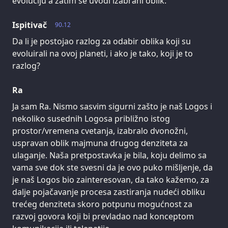
evoluciju a zatim se uvodi izabrani oblik.
Ispitivač
90.12
Da li je postojao razlog za odabir oblika koji su
evoluirali na ovoj planeti, i ako je tako, koji je to
razlog?
Ra
Ja sam Ra. Nismo sasvim sigurni zašto je naš Logos i
nekoliko susednih Logosa približno istog
prostor/vremena cvetanja, izabralo dvonožni,
uspravan oblik majmuna drugog denziteta za
ulaganje. Naša pretpostavka je bila, koju delimo sa
vama sve dok ste svesni da je ovo puko mišljenje, da
je naš Logos bio zainteresovan, da tako kažemo, za
dalje pojačavanje procesa zastiranja nudeći obliku
trećeg denziteta skoro potpunu mogućnost za
razvoj govora koji bi prevladao nad konceptom