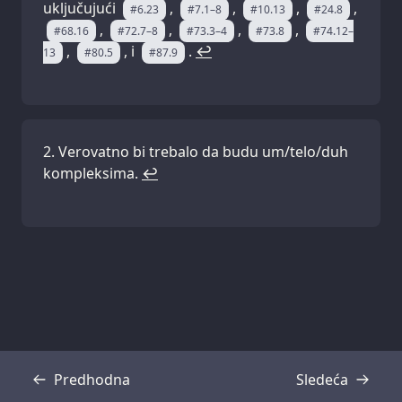
uključujući
,
,
,
,
#6.23
#7.1–8
#10.13
#24.8
,
,
,
,
#68.16
#72.7–8
#73.3–4
#73.8
#74.12–
,
, i
.
↩
13
#80.5
#87.9
Verovatno bi trebalo da budu um/telo/duh
kompleksima.
↩
Predhodna
Sledeća
Transkripcija
Transkripcija