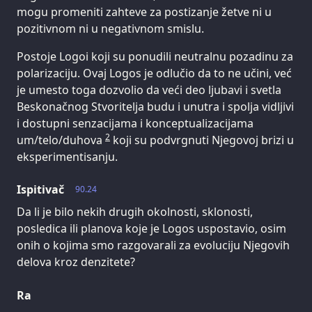
mogu promeniti zahteve za postizanje žetve ni u
pozitivnom ni u negativnom smislu.
Postoje Logoi koji su ponudili neutralnu pozadinu za
polarizaciju. Ovaj Logos je odlučio da to ne učini, već
je umesto toga dozvolio da veći deo ljubavi i svetla
Beskonačnog Stvoritelja budu i unutra i spolja vidljivi
i dostupni senzacijama i konceptualizacijama
2
um/telo/duhova
koji su podvrgnuti Njegovoj brizi u
eksperimentisanju.
Ispitivač
90.24
Da li je bilo nekih drugih okolnosti, sklonosti,
posledica ili planova koje je Logos uspostavio, osim
onih o kojima smo razgovarali za evoluciju Njegovih
delova kroz denzitete?
Ra