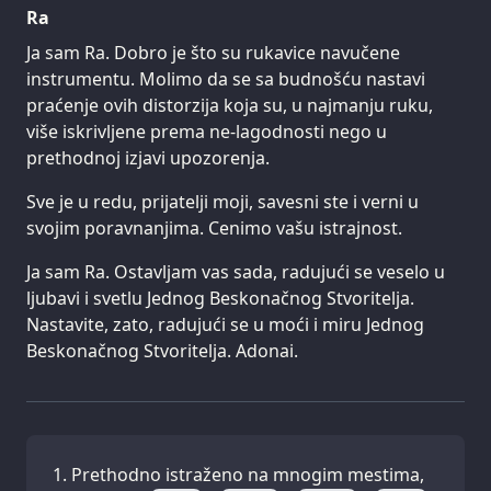
Ra
Ja sam Ra. Dobro je što su rukavice navučene
instrumentu. Molimo da se sa budnošću nastavi
praćenje ovih distorzija koja su, u najmanju ruku,
više iskrivljene prema ne-lagodnosti nego u
prethodnoj izjavi upozorenja.
Sve je u redu, prijatelji moji, savesni ste i verni u
svojim poravnanjima. Cenimo vašu istrajnost.
Ja sam Ra. Ostavljam vas sada, radujući se veselo u
ljubavi i svetlu Jednog Beskonačnog Stvoritelja.
Nastavite, zato, radujući se u moći i miru Jednog
Beskonačnog Stvoritelja. Adonai.
Prethodno istraženo na mnogim mestima,