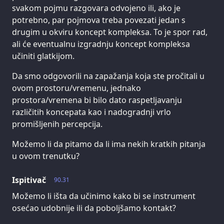
svakom pojmu razgovara odvojeno ili, ako je
potrebno, par pojmova treba povezati jedan s
drugim u okviru koncept kompleksa. To je spor rad,
ali će eventualnu izgradnju koncept kompleksa
učiniti glatkijom.
Da smo odgovorili na zapažanja koja ste pročitali u
ovom prostoru/vremenu, jednako
prostora/vremena bi bilo dato raspetljavanju
različitih koncepata kao i nadogradnji vrlo
promišljenih percepcija.
Možemo li da pitamo da li ima nekih kratkih pitanja
u ovom trenutku?
Ispitivač
90.31
Možemo li išta da učinimo kako bi se instrument
osećao udobnije ili da poboljšamo kontakt?