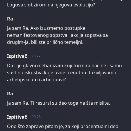
Logosa s obzirom na njegovu evoluciju?
Ra
Ja sam Ra. Ako izuzmemo postupke
nemanifestovanog sopstva i akcija sopstva sa
drugim-ja, bili ste prilično temeljni.
Ispitivač
90.27
Da li je glavni mehanizam koji formira načine i samu
suštinu iskustva koje ovde trenutno doživljavamo
arhetipski um i arhetipovi?
Ra
Ja sam Ra. Ti resursi su deo toga na šta mislite.
Ispitivač
90.28
Ono što zapravo pitam je, za koji procentualni deo