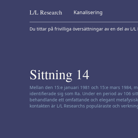
L/L
Research
Kanalisering
Skip to content
Du tittar på frivilliga översättningar av en del av L
Sittning 14
Ansvarsfriskrivning för kanalisering:
Mellan den 15:e januari 1981 och 15:e mars 1984,
identifierade sig som Ra. Under en period av 106 s
behandlande ett omfattande och elegant metafysiskt 
kontakten är L/L Researchs populäraste och verknin