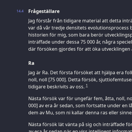
Frågeställare
14.4
Jag förstår från tidigare material att detta int
var då vår tredje densitets evolutionsprocess 
historien för mig, som bara berör utvecklings
inträffade under dessa 75 000 år, några speciel
där försöken gjordes för att öka utvecklingen 
Ra
Jag är Ra. Det första försöket att hjälpa era folk
noll, noll [75 000]. Detta försök, sjuttiofemtus
1
tidigare beskrivits av oss.
Nästa försök var för ungefär fem, åtta, noll, no
000] av era år sedan, som fortsatte under en l
dem av Mu, som ni kallar denna ras eller sinn
Nästa försök lät vänta på sig och inträffade fö
av era år sedan när en viss intelligent informat