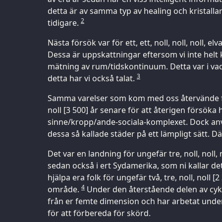
detta är av samma typ av healing och kristalla
2
tidigare.
Nästa försök var för ett, ett, noll, noll, noll, e
Dessa är uppskattningar eftersom vi inte helt
mätning av rum/tidskontinuum. Detta var i vad
3
detta har vi också talat.
Samma varelser som kom med oss återvände för 
noll [3 500] år senare för att återigen försök
sinne/kropp/ande-sociala-komplexet. Dock an
dessa så kallade städer på ett lämpligt sätt. Dä
Det var en landning för ungefär tre, noll, noll, n
sedan också i ert Sydamerika, som ni kallar de
hjälpa era folk för ungefär två, tre, noll, noll [
4
område.
Under den återstående delen av cykel
från er femte dimension och har arbetat unde
för att förbereda för skörd.