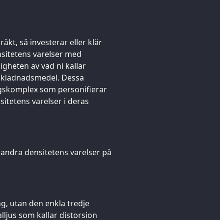
äkt, så investerar eller klär
nsitetens varelser med
gheten av vad ni kallar
 iklädnadsmedel. Dessa
ngskomplex som personifierar
sitetens varelser i deras
 andra densitetens varelser på
g, utan den enkla tredje
lljus som kallar distorsion