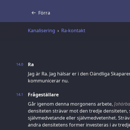
Förra
Skrift
Kanalisering
Ra-kontakt
Ra
14.0
Jag är Ra. Jag hälsar er i den Oändliga Skaparen
kommunicerar nu.
Frågeställare
14.1
Går igenom denna morgonens arbete,
[ohörba
densiteten strävar mot den tredje densiteten,
självmedvetande eller självmedvetenhet. Strä
andra densitetens former investeras i av tredj