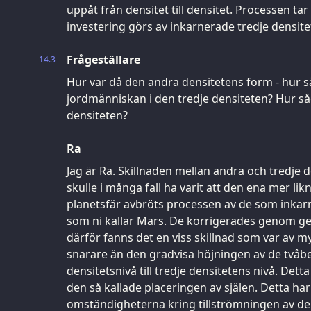
uppåt från densitet till densitet. Processen tar
investering görs av inkarnerade tredje densite
Frågeställare
14.3
Hur var då den andra densitetens form - hur s
jordmänniskan i den tredje densiteten? Hur så
densiteten?
Ra
Jag är Ra. Skillnaden mellan andra och tredje
skulle i många fall ha varit att den ena mer lik
planetsfär avbröts processen av de som inkarn
som ni kallar Mars. De korrigerades genom ge
därför fanns det en viss skillnad som var av m
snarare än den gradvisa höjningen av de tvåb
densitetsnivå till tredje densitetens nivå. Det
den så kallade placeringen av själen. Detta ha
omständigheterna kring tillströmningen av de