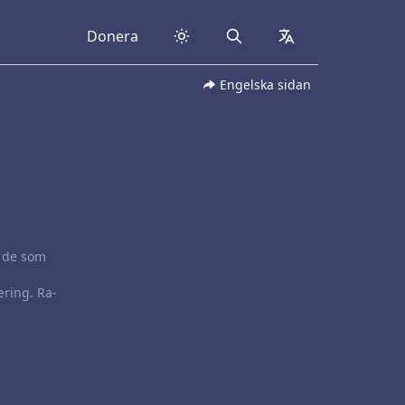
Donera
Search
collapsed
Engelska sidan
d de som
ering. Ra-