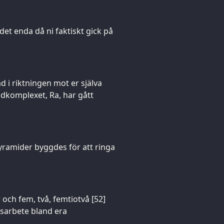
det enda då ni faktiskt gick på
ad i riktningen mot er själva
judkomplexet, Ra, har gått
 pyramider byggdes för att ringa
 och fem, två, femtiotvå [52]
gsarbete bland era