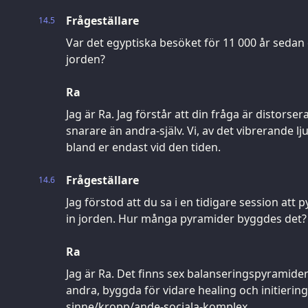
Frågeställare
14.5
Var det egyptiska besöket för 11 000 år sedan 
jorden?
Ra
Jag är Ra. Jag förstår att din fråga är distorser
snarare än andra-själv. Vi, av det vibrerande l
bland er endast vid den tiden.
Frågeställare
14.6
Jag förstod att du sa i en tidigare session att
in jorden. Hur många pyramider byggdes det?
Ra
Jag är Ra. Det finns sex balanseringspyramider
andra, byggda för vidare healing och initierin
sinne/kropp/ande-sociala-komplex.