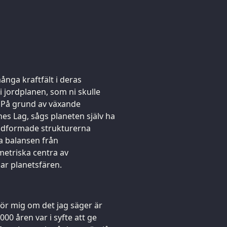
många kraftfält i deras
 jordplanen, som ni skulle
 På grund av växande
es Lag, sågs planeten själv ha
midformade strukturerna
a balansen från
metriska centra av
r planetsfären.
ör mig om det jag säger är
00 åren var i syfte att ge