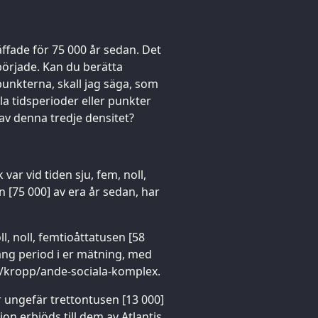
räffade för 75 000 år sedan. Det
började. Kan du berätta
punkterna, skall jag säga, som
la tidsperioder eller punkter
av denna tredje densitet?
 var vid tiden sju, fem, noll,
en [75 000] av era år sedan, har
ll, noll, femtioåttatusen [58
ång period i er mätning, med
e/kropp/ande-sociala-komplex.
r ungefär trettontusen [13 000]
ion erbjöds till dem av Atlantis,