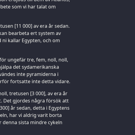
rbete som vi har talat om
lvatusen [11 000] av era år sedan.
 kan bearbeta ert system av
 ni kallar Egypten, och om
ungefär tre, fem, noll, noll,
a hjälpa det sydamerikanska
vändes inte pyramiderna i
rför fortsatte inte detta vidare.
oll, tretusen [3 000], av era år
t. Det gjordes några försök att
2 300] år sedan, detta i Egyptens
n, har vi aldrig varit borta
r denna sista mindre cykeln