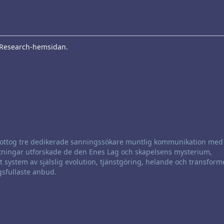
/L Research-hemsidan.
 mottog tre dedikerade sanningssökare muntlig kommunikation me
ittningar utforskade de den Enes Lag och skapelsens mysterium,
system av själslig evolution, tjänstgöring, helande och transform
gsfullaste anbud.