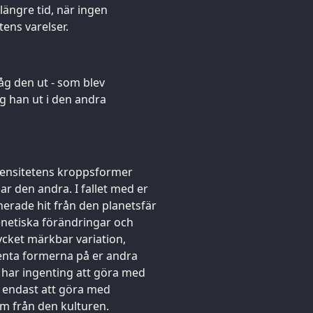
 längre tid, när ingen
tens varelser.
åg den ut - som blev
g han ut i den andra
 densitetens kroppsformer
nar den andra. I fallet med er
erade hit från den planetsfär
netiska förändringar och
ycket märkbar variation,
enta formerna på er andra
ta har ingenting att göra med
r endast att göra med
m från den kulturen.