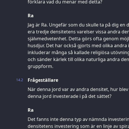
förklara vad du menar med detta?
Ra
Jag är Ra. Ungefär som du skulle ta på dig en dr
era tredje densitetens varelser vissa andra de
självmedvetenhet. Detta görs ofta genom möjli
husdjur. Det har också gjorts med olika andra
inkluderar många så kallade religiösa utövni
och sänder kärlek till olika naturliga andra den
gruppform.
Frågeställare
14.2
När denna jord var av andra densitet, hur blev
denna jord investerade i på det sättet?
Ra
Det fanns inte denna typ av nämnda investerin
densitetens investering som är en linje av spira