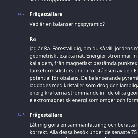
Frågeställare
14.7
Vad är en balanseringspyramid?
Ra
Jag är Ra. Föreställ dig, om du så vill, jordens 
geometriskt exakta nät. Energier strömmar in i
kalla dem, från magnetiskt bestämda punkter.
tankeformsdistorsioner i förståelsen av den En
potential för obalans. De balanserande pyra
laddades med kristaller som drog den lämplig
energikrafterna strömmande in i de olika geo
elektromagnetisk energi som omger och forma
Frågeställare
14.8
Låt mig göra en sammanfattning och berätta f
korrekt. Alla dessa besök under de senaste 75 0